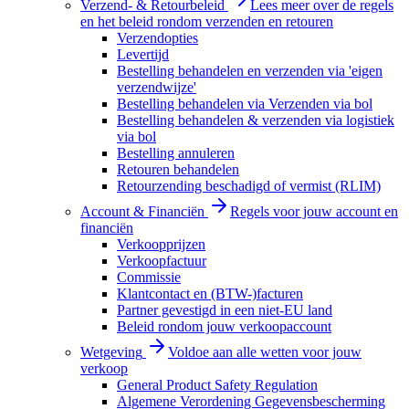
Verzend- & Retourbeleid
Lees meer over de regels
en het beleid rondom verzenden en retouren
Verzendopties
Levertijd
Bestelling behandelen en verzenden via 'eigen
verzendwijze'
Bestelling behandelen via Verzenden via bol
Bestelling behandelen & verzenden via logistiek
via bol
Bestelling annuleren
Retouren behandelen
Retourzending beschadigd of vermist (RLIM)
Account & Financiën
Regels voor jouw account en
financiën
Verkoopprijzen
Verkoopfactuur
Commissie
Klantcontact en (BTW-)facturen
Partner gevestigd in een niet-EU land
Beleid rondom jouw verkoopaccount
Wetgeving
Voldoe aan alle wetten voor jouw
verkoop
General Product Safety Regulation
Algemene Verordening Gegevensbescherming