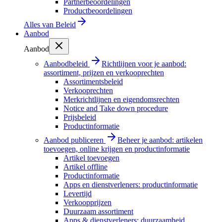
Partnerbeoordelingen
Productbeoordelingen
Alles van
Beleid
Aanbod
Aanbod
Aanbodbeleid
Richtlijnen voor je aanbod:
assortiment, prijzen en verkooprechten
Assortimentsbeleid
Verkooprechten
Merkrichtlijnen en eigendomsrechten
Notice and Take down procedure
Prijsbeleid
Productinformatie
Aanbod publiceren
Beheer je aanbod: artikelen
toevoegen, online krijgen en productinformatie
Artikel toevoegen
Artikel offline
Productinformatie
Apps en dienstverleners: productinformatie
Levertijd
Verkoopprijzen
Duurzaam assortiment
Apps & dienstverleners: duurzaamheid