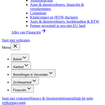
Verkoopfactuur
Apps & dienstverleners: financiën &
verzekeringen
Commissie
Klantcontact en (BTW-)facturen
Apps & dienstverleners: boekhouding & BTW
Partner gevestigd in een niet-EU land
Alles van
Financiën
Start met verkopen
Menu
Beleid
Aanbod
Bestellingen & Verzenden
Zichtbaarheid
Financiën
Start met verkopen
Nieuws & Storingen
Inloggen
Hulp bij mijn
verkoopaccount