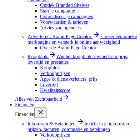
Ontdek Branded Shelves
Start je campagne
Optimaliseer je campagnes
Voorwaarden & tarieven
Advies van agencies
Adverteren: Brand Page Creator
Creëer een unieke
merkpagina en versterk je online aanwezigheid
Over de Brand Page Creator
Koopblok
Win het koopblok: invloed van prijs,
levertijd en prestaties
Koopblok
Verkoopprijzen
Apps & dienstverleners: prijs
Levertijd
Kwaliteitsscore
Alles van
Zichtbaarheid
Financiën
Financiën
Inkomsten & Betalingen
Inzicht in je inkomsten:
prijzen, facturen, commissie en betalingen
Verkoopprijzen