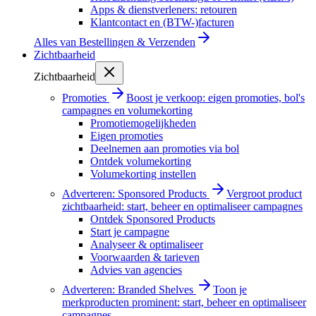
Apps & dienstverleners: retouren
Klantcontact en (BTW-)facturen
Alles van
Bestellingen & Verzenden
Zichtbaarheid
Zichtbaarheid
Promoties
Boost je verkoop: eigen promoties, bol's
campagnes en volumekorting
Promotiemogelijkheden
Eigen promoties
Deelnemen aan promoties via bol
Ontdek volumekorting
Volumekorting instellen
Adverteren: Sponsored Products
Vergroot product
zichtbaarheid: start, beheer en optimaliseer campagnes
Ontdek Sponsored Products
Start je campagne
Analyseer & optimaliseer
Voorwaarden & tarieven
Advies van agencies
Adverteren: Branded Shelves
Toon je
merkproducten prominent: start, beheer en optimaliseer
campagnes