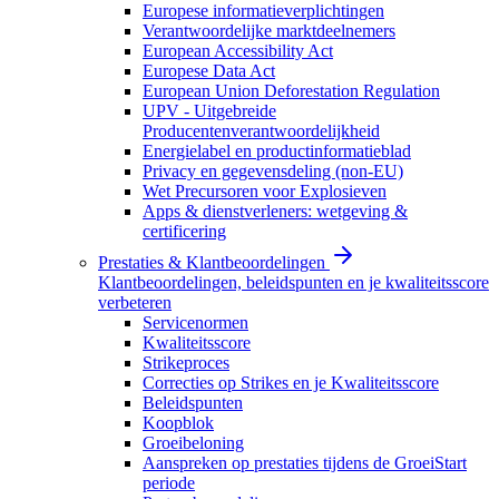
Europese informatieverplichtingen
Verantwoordelijke marktdeelnemers
European Accessibility Act
Europese Data Act
European Union Deforestation Regulation
UPV - Uitgebreide
Producentenverantwoordelijkheid
Energielabel en productinformatieblad
Privacy en gegevensdeling (non-EU)
Wet Precursoren voor Explosieven
Apps & dienstverleners: wetgeving &
certificering
Prestaties & Klantbeoordelingen
Klantbeoordelingen, beleidspunten en je kwaliteitsscore
verbeteren
Servicenormen
Kwaliteitsscore
Strikeproces
Correcties op Strikes en je Kwaliteitsscore
Beleidspunten
Koopblok
Groeibeloning
Aanspreken op prestaties tijdens de GroeiStart
periode