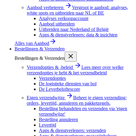
Aanbod verbeteren
Vergroot je aanbod: analyses,
white spots en uitbreiden naar NL of BE
Analyses verkoopaccount
Aanbod uitbreiden
Uitbreiden naar Nederland of België
Apps & dienstverleners: data & inzichten
Alles van
Aanbod
Bestellingen & Verzenden
Bestellingen & Verzenden
Verzendopties & -beleid
Lees meer over welke
verzendopties je hebt & het verzendbeleid
Verzendopties
De logistieke diensten van bol
De Leverbeloftescore
Eigen verzendwijze
Beheer je eigen verzending:
orders, levertijd, annuleren en pakketzegels.
Bestelling behandelen en verzenden via 'eigen
verzendwijze'
Bestelling annuleren
Levertijd
Apps & dienstverleners: verzenden
Apps & dienstverleners: magazijnbeheer