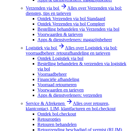
Verzenden via bol
Alles over Verzenden via bol:
diensten, tips en tarieven
Ontdek Verzenden via bol Standaard
Ontdek Verzenden via bol Compleet
Bestelling behandelen via Verzenden via bol
Voorwaarden & tarieven
Apps & dienstverleners: magazijnbeheer
Logistiek via bol
Alles over Logistiek via bol:
voorraadbeheer, retourafhandeling en tarieven
Ontdek Logistiek via bol
Bestelling behandelen & verzenden via logistiek
via bol
Voorraadbeheer
Financiële afhandeling
Voorraad retourneren
Voorwaarden en tarieven
Apps & dienstverleners: verzenden
Service & Afrekenen
Alles over retouren,
klantcontact, LIM, klantfacturen en bol.checkout
Ontdek bol.checkout
Retouropties
Retouren behandelen
Retourzending beschadigd of vermist (RLIM)