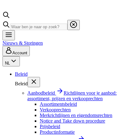
Nieuws & Storingen
Account
NL
Beleid
Beleid
Aanbodbeleid
Richtlijnen voor je aanbod:
assortiment, prijzen en verkooprechten
Assortimentsbeleid
Verkooprechten
Merkrichtlijnen en eigendomsrechten
Notice and Take down procedure
Prijsbeleid
Productinformatie