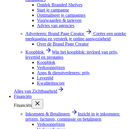
Ontdek Branded Shelves
Start je campagne
Optimaliseer je campagnes
Voorwaarden & tarieven
Advies van agencies
Adverteren: Brand Page Creator
Creëer een unieke
merkpagina en versterk je online aanwezigheid
Over de Brand Page Creator
Koopblok
Win het koopblok: invloed van prijs,
levertijd en prestaties
Koopblok
Verkoopprijzen
Apps & dienstverleners: prijs
Levertijd
Kwaliteitsscore
Alles van
Zichtbaarheid
Financiën
Financiën
Inkomsten & Betalingen
Inzicht in je inkomsten:
prijzen, facturen, commissie en betalingen
Verkoopprijzen