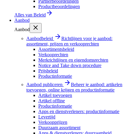
Partnerbeoordelingen
Productbeoordelingen
Alles van
Beleid
Aanbod
Aanbod
Aanbodbeleid
Richtlijnen voor je aanbod:
assortiment, prijzen en verkooprechten
Assortimentsbeleid
Verkooprechten
Merkrichtlijnen en eigendomsrechten
Notice and Take down procedure
Prijsbeleid
Productinformatie
Aanbod publiceren
Beheer je aanbod: artikelen
toevoegen, online krijgen en productinformatie
Artikel toevoegen
Artikel offline
Productinformatie
Apps en dienstverleners: productinformatie
Levertijd
Verkoopprijzen
Duurzaam assortiment
Apps & dienstverleners: duurzaamheid