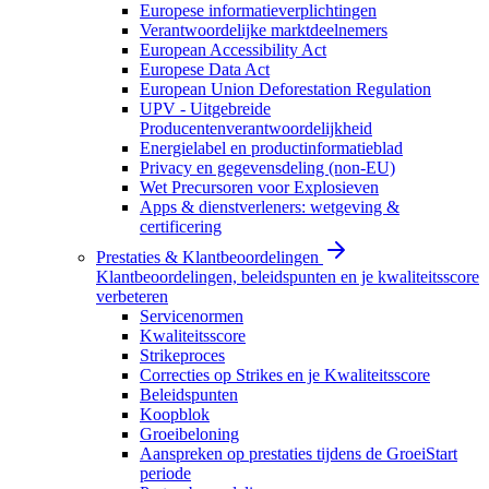
Europese informatieverplichtingen
Verantwoordelijke marktdeelnemers
European Accessibility Act
Europese Data Act
European Union Deforestation Regulation
UPV - Uitgebreide
Producentenverantwoordelijkheid
Energielabel en productinformatieblad
Privacy en gegevensdeling (non-EU)
Wet Precursoren voor Explosieven
Apps & dienstverleners: wetgeving &
certificering
Prestaties & Klantbeoordelingen
Klantbeoordelingen, beleidspunten en je kwaliteitsscore
verbeteren
Servicenormen
Kwaliteitsscore
Strikeproces
Correcties op Strikes en je Kwaliteitsscore
Beleidspunten
Koopblok
Groeibeloning
Aanspreken op prestaties tijdens de GroeiStart
periode