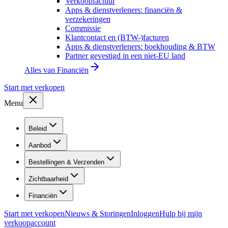
Verkoopfactuur
Apps & dienstverleners: financiën &
verzekeringen
Commissie
Klantcontact en (BTW-)facturen
Apps & dienstverleners: boekhouding & BTW
Partner gevestigd in een niet-EU land
Alles van
Financiën
Start met verkopen
Menu
Beleid
Aanbod
Bestellingen & Verzenden
Zichtbaarheid
Financiën
Start met verkopen
Nieuws & Storingen
Inloggen
Hulp bij mijn
verkoopaccount