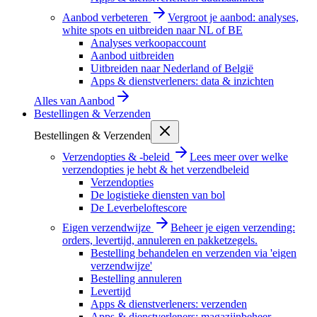
Aanbod verbeteren
Vergroot je aanbod: analyses,
white spots en uitbreiden naar NL of BE
Analyses verkoopaccount
Aanbod uitbreiden
Uitbreiden naar Nederland of België
Apps & dienstverleners: data & inzichten
Alles van
Aanbod
Bestellingen & Verzenden
Bestellingen & Verzenden
Verzendopties & -beleid
Lees meer over welke
verzendopties je hebt & het verzendbeleid
Verzendopties
De logistieke diensten van bol
De Leverbeloftescore
Eigen verzendwijze
Beheer je eigen verzending:
orders, levertijd, annuleren en pakketzegels.
Bestelling behandelen en verzenden via 'eigen
verzendwijze'
Bestelling annuleren
Levertijd
Apps & dienstverleners: verzenden
Apps & dienstverleners: magazijnbeheer