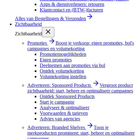
Apps & dienstverleners: retouren
Klantcontact en (BTW-)facturen
Alles van
Bestellingen & Verzenden
Zichtbaarheid
Zichtbaarheid
Promoties
Boost je verkoop: eigen promoties, bol's
campagnes en volumekorting
Promotiemogelijkheden
Eigen promoties
Deelnemen aan promoties via bol
Ontdek volumekorting
Volumekorting instellen
Adverteren: Sponsored Products
Vergroot product
zichtbaarheid: start, beheer en optimaliseer campagnes
Ontdek Sponsored Products
Start je campagne
Analyseer & optimaliseer
Voorwaarden & tarieven
Advies van agencies
Adverteren: Branded Shelves
Toon je
merkproducten prominent: start, beheer en optimaliseer
campagnes