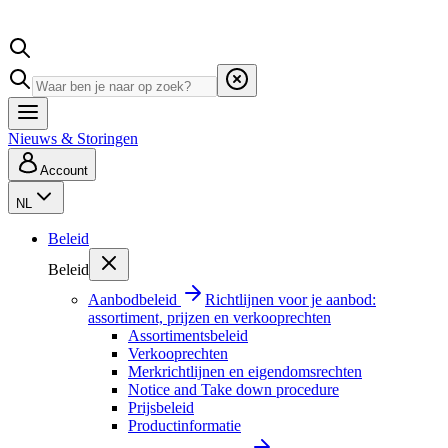
Nieuws & Storingen
Account
NL
Beleid
Beleid
Aanbodbeleid
Richtlijnen voor je aanbod:
assortiment, prijzen en verkooprechten
Assortimentsbeleid
Verkooprechten
Merkrichtlijnen en eigendomsrechten
Notice and Take down procedure
Prijsbeleid
Productinformatie