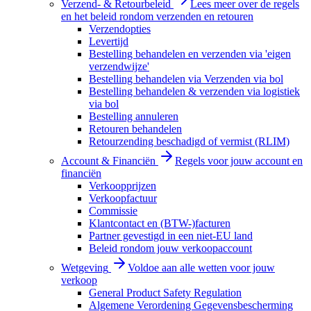
Verzend- & Retourbeleid
Lees meer over de regels
en het beleid rondom verzenden en retouren
Verzendopties
Levertijd
Bestelling behandelen en verzenden via 'eigen
verzendwijze'
Bestelling behandelen via Verzenden via bol
Bestelling behandelen & verzenden via logistiek
via bol
Bestelling annuleren
Retouren behandelen
Retourzending beschadigd of vermist (RLIM)
Account & Financiën
Regels voor jouw account en
financiën
Verkoopprijzen
Verkoopfactuur
Commissie
Klantcontact en (BTW-)facturen
Partner gevestigd in een niet-EU land
Beleid rondom jouw verkoopaccount
Wetgeving
Voldoe aan alle wetten voor jouw
verkoop
General Product Safety Regulation
Algemene Verordening Gegevensbescherming