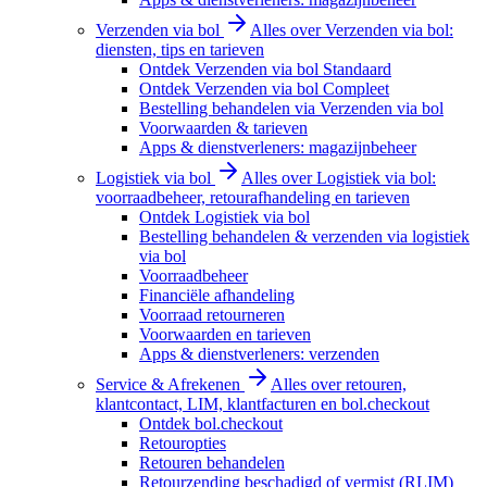
Verzenden via bol
Alles over Verzenden via bol:
diensten, tips en tarieven
Ontdek Verzenden via bol Standaard
Ontdek Verzenden via bol Compleet
Bestelling behandelen via Verzenden via bol
Voorwaarden & tarieven
Apps & dienstverleners: magazijnbeheer
Logistiek via bol
Alles over Logistiek via bol:
voorraadbeheer, retourafhandeling en tarieven
Ontdek Logistiek via bol
Bestelling behandelen & verzenden via logistiek
via bol
Voorraadbeheer
Financiële afhandeling
Voorraad retourneren
Voorwaarden en tarieven
Apps & dienstverleners: verzenden
Service & Afrekenen
Alles over retouren,
klantcontact, LIM, klantfacturen en bol.checkout
Ontdek bol.checkout
Retouropties
Retouren behandelen
Retourzending beschadigd of vermist (RLIM)