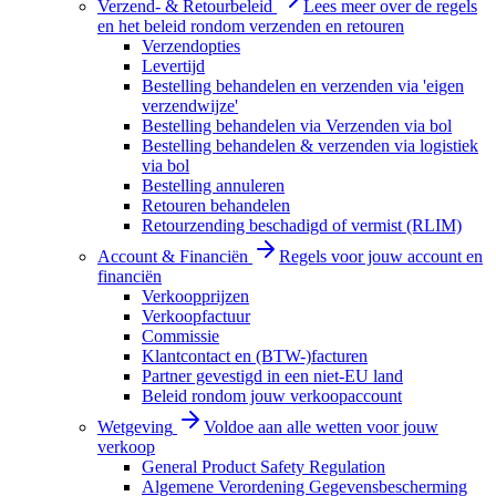
Verzend- & Retourbeleid
Lees meer over de regels
en het beleid rondom verzenden en retouren
Verzendopties
Levertijd
Bestelling behandelen en verzenden via 'eigen
verzendwijze'
Bestelling behandelen via Verzenden via bol
Bestelling behandelen & verzenden via logistiek
via bol
Bestelling annuleren
Retouren behandelen
Retourzending beschadigd of vermist (RLIM)
Account & Financiën
Regels voor jouw account en
financiën
Verkoopprijzen
Verkoopfactuur
Commissie
Klantcontact en (BTW-)facturen
Partner gevestigd in een niet-EU land
Beleid rondom jouw verkoopaccount
Wetgeving
Voldoe aan alle wetten voor jouw
verkoop
General Product Safety Regulation
Algemene Verordening Gegevensbescherming