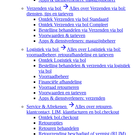
Verzenden via bol
Alles over Verzenden via bol:
diensten, tips en tarieven
Ontdek Verzenden via bol Standaard
Ontdek Verzenden via bol Compleet
Bestelling behandelen via Verzenden via bol
Voorwaarden & tarieven
Apps & dienstverleners: magazijnbeheer
Logistiek via bol
Alles over Logistiek via bol:
voorraadbeheer, retourafhandeling en tarieven
Ontdek Logistiek via bol
Bestelling behandelen & verzenden via logistiek
via bol
Voorraadbeheer
Financiële afhandeling
Voorraad retourneren
Voorwaarden en tarieven
Apps & dienstverleners: verzenden
Service & Afrekenen
Alles over retouren,
klantcontact, LIM, klantfacturen en bol.checkout
Ontdek bol.checkout
Retouropties
Retouren behandelen
Retourzending beschadigd of vermist (RLIM)