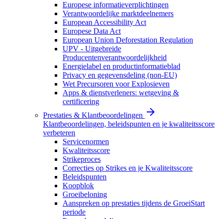
Europese informatieverplichtingen
Verantwoordelijke marktdeelnemers
European Accessibility Act
Europese Data Act
European Union Deforestation Regulation
UPV - Uitgebreide
Producentenverantwoordelijkheid
Energielabel en productinformatieblad
Privacy en gegevensdeling (non-EU)
Wet Precursoren voor Explosieven
Apps & dienstverleners: wetgeving &
certificering
Prestaties & Klantbeoordelingen
Klantbeoordelingen, beleidspunten en je kwaliteitsscore
verbeteren
Servicenormen
Kwaliteitsscore
Strikeproces
Correcties op Strikes en je Kwaliteitsscore
Beleidspunten
Koopblok
Groeibeloning
Aanspreken op prestaties tijdens de GroeiStart
periode