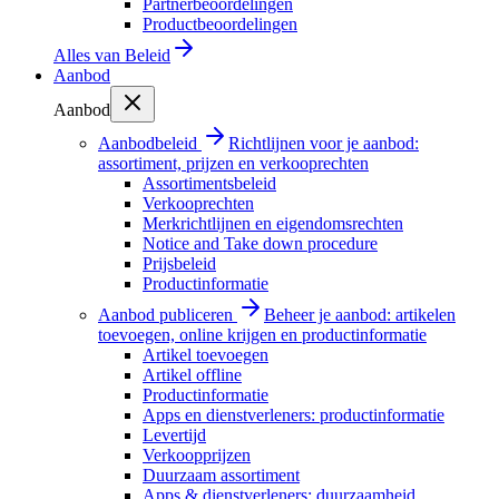
Partnerbeoordelingen
Productbeoordelingen
Alles van
Beleid
Aanbod
Aanbod
Aanbodbeleid
Richtlijnen voor je aanbod:
assortiment, prijzen en verkooprechten
Assortimentsbeleid
Verkooprechten
Merkrichtlijnen en eigendomsrechten
Notice and Take down procedure
Prijsbeleid
Productinformatie
Aanbod publiceren
Beheer je aanbod: artikelen
toevoegen, online krijgen en productinformatie
Artikel toevoegen
Artikel offline
Productinformatie
Apps en dienstverleners: productinformatie
Levertijd
Verkoopprijzen
Duurzaam assortiment
Apps & dienstverleners: duurzaamheid