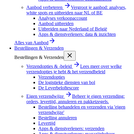
Aanbod verbeteren
Vergroot je aanbod: analyses,
white spots en uitbreiden naar NL of BE
Analyses verkoopaccount
Aanbod uitbreiden
Uitbreiden naar Nederland of België
Apps & dienstverleners: data & inzichten
Alles van
Aanbod
Bestellingen & Verzenden
Bestellingen & Verzenden
Verzendopties & -beleid
Lees meer over welke
verzendopties je hebt & het verzendbeleid
Verzendopties
De logistieke diensten van bol
De Leverbeloftescore
Eigen verzendwijze
Beheer je eigen verzending:
orders, levertijd, annuleren en pakketzegels.
Bestelling behandelen en verzenden via 'eigen
verzendwijze'
Bestelling annuleren
Levertijd
Apps & dienstverleners: verzenden
Apps & dienstverleners: magazijnbeheer