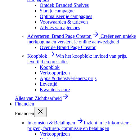
Ontdek Branded Shelves
Start je campagne
Optimaliseer je campagnes
Voorwaarden & tarieven
Advies van agencies
Adverteren: Brand Page Creator
Creëer een unieke
merkpagina en versterk je online aanwezigheid
Over de Brand Page Creator
Koopblok
Win het koopblok: invloed van prijs,
levertijd en prestaties
Koopblok
Verkoopprijzen
Apps & dienstverleners: prijs
Levertijd
Kwaliteitsscore
Alles van
Zichtbaarheid
Financiën
Financiën
Inkomsten & Betalingen
Inzicht in je inkomsten:
prijzen, facturen, commissie en betalingen
Verkoopprijzen