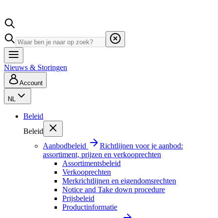
Nieuws & Storingen
Account
NL
Beleid
Beleid
Aanbodbeleid
Richtlijnen voor je aanbod:
assortiment, prijzen en verkooprechten
Assortimentsbeleid
Verkooprechten
Merkrichtlijnen en eigendomsrechten
Notice and Take down procedure
Prijsbeleid
Productinformatie