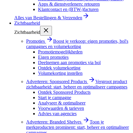
Apps & dienstverleners: retouren
Klantcontact en (BTW-)facturen
Alles van
Bestellingen & Verzenden
Zichtbaarheid
Zichtbaarheid
Promoties
Boost je verkoop: eigen promoties, bol's
campagnes en volumekorting
Promotiemogelijkheden
Eigen promoties
Deelnemen aan promoties via bol
Ontdek volumekorting
Volumekorting instellen
Adverteren: Sponsored Products
Vergroot product
zichtbaarheid: start, beheer en optimaliseer campagnes
Ontdek Sponsored Products
Start je campagne
Analyseer & optimaliseer
Voorwaarden & tarieven
Advies van agencies
Adverteren: Branded Shelves
Toon je
merkproducten prominent: start, beheer en optimaliseer
campagnes