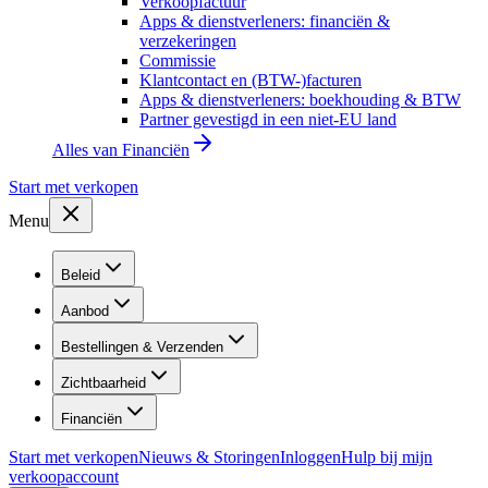
Verkoopfactuur
Apps & dienstverleners: financiën &
verzekeringen
Commissie
Klantcontact en (BTW-)facturen
Apps & dienstverleners: boekhouding & BTW
Partner gevestigd in een niet-EU land
Alles van
Financiën
Start met verkopen
Menu
Beleid
Aanbod
Bestellingen & Verzenden
Zichtbaarheid
Financiën
Start met verkopen
Nieuws & Storingen
Inloggen
Hulp bij mijn
verkoopaccount