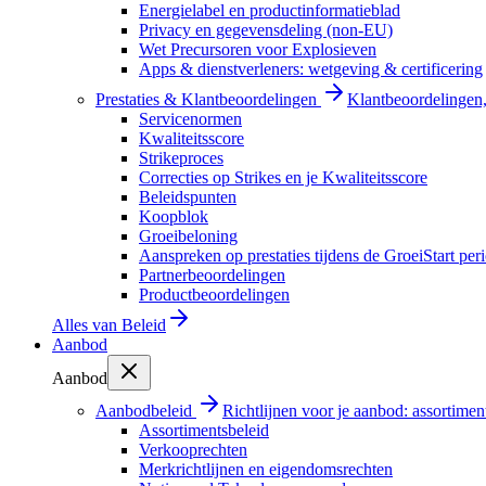
Energielabel en productinformatieblad
Privacy en gegevensdeling (non-EU)
Wet Precursoren voor Explosieven
Apps & dienstverleners: wetgeving & certificering
Prestaties & Klantbeoordelingen
Klantbeoordelingen, 
Servicenormen
Kwaliteitsscore
Strikeproces
Correcties op Strikes en je Kwaliteitsscore
Beleidspunten
Koopblok
Groeibeloning
Aanspreken op prestaties tijdens de GroeiStart per
Partnerbeoordelingen
Productbeoordelingen
Alles van
Beleid
Aanbod
Aanbod
Aanbodbeleid
Richtlijnen voor je aanbod: assortimen
Assortimentsbeleid
Verkooprechten
Merkrichtlijnen en eigendomsrechten