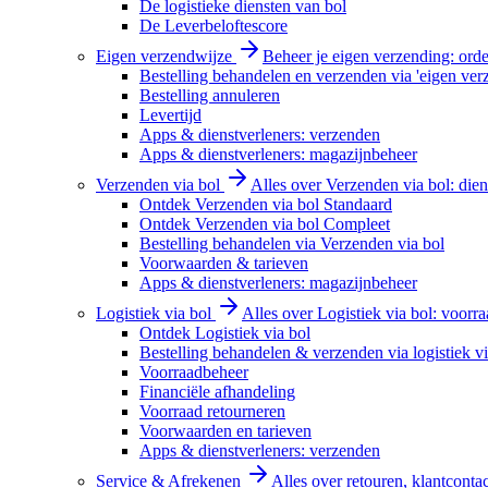
De logistieke diensten van bol
De Leverbeloftescore
Eigen verzendwijze
Beheer je eigen verzending: order
Bestelling behandelen en verzenden via 'eigen ver
Bestelling annuleren
Levertijd
Apps & dienstverleners: verzenden
Apps & dienstverleners: magazijnbeheer
Verzenden via bol
Alles over Verzenden via bol: diens
Ontdek Verzenden via bol Standaard
Ontdek Verzenden via bol Compleet
Bestelling behandelen via Verzenden via bol
Voorwaarden & tarieven
Apps & dienstverleners: magazijnbeheer
Logistiek via bol
Alles over Logistiek via bol: voorr
Ontdek Logistiek via bol
Bestelling behandelen & verzenden via logistiek vi
Voorraadbeheer
Financiële afhandeling
Voorraad retourneren
Voorwaarden en tarieven
Apps & dienstverleners: verzenden
Service & Afrekenen
Alles over retouren, klantconta