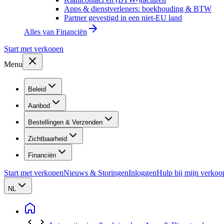
Apps & dienstverleners: boekhouding & BTW
Partner gevestigd in een niet-EU land
Alles van
Financiën
Start met verkopen
Menu
Beleid
Aanbod
Bestellingen & Verzenden
Zichtbaarheid
Financiën
Start met verkopen
Nieuws & Storingen
Inloggen
Hulp bij mijn verkoo
NL