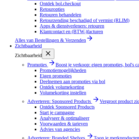
Ontdek bol.checkout
Retouropties
Retouren behandelen
Retourzending beschadigd of vermist (RLIM)
Apps & dienstverleners: retouren
Klantcontact en (BTW-)facturen
Alles van
Bestellingen & Verzenden
Zichtbaarheid
Zichtbaarheid
Promoties
Boost je verkoop: eigen promoties, bol's
Promotiemogelijkheden
Eigen promoties
Deelnemen aan promoties via bol
Ontdek volumekorting
Volumekorting instellen
Adverteren: Sponsored Products
Vergroot product zi
Ontdek Sponsored Products
Start je campagne
Analyseer & optimaliseer
Voorwaarden & tarieven
Advies van agencies
Adverteren: Branded Shelves
Toon je merkproducten 