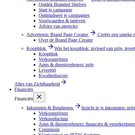
Ontdek Branded Shelves
Start je campagne
Optimaliseer je campagnes
Voorwaarden & tarieven
Advies van agencies
Adverteren: Brand Page Creator
Creëer een unieke m
Over de Brand Page Creator
Koopblok
Win het koopblok: invloed van prijs, levert
Koopblok
Verkoopprijzen
Apps & dienstverleners: prijs
Levertijd
Kwaliteitsscore
Alles van
Zichtbaarheid
Financiën
Financiën
Inkomsten & Betalingen
Inzicht in je inkomsten: pri
Verkoopprijzen
Verkoopfactuur
Apps & dienstverleners: financiën & verzekeringe
Commissie
Klantcontact en (BTW-)facturen