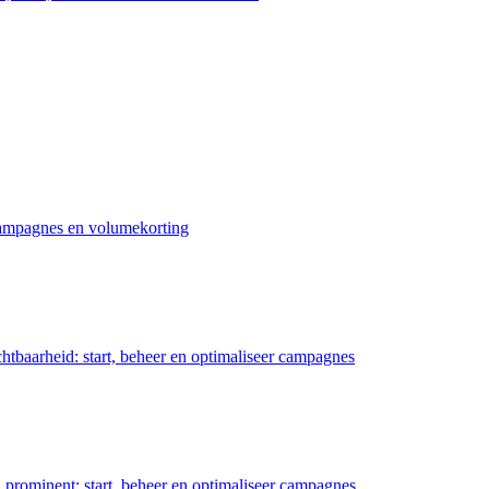
 campagnes en volumekorting
chtbaarheid: start, beheer en optimaliseer campagnes
prominent: start, beheer en optimaliseer campagnes