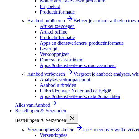
Notice and Take down procedure
Prijsbeleid
Productinformatie
Aanbod publiceren
Beheer je aanbod: artikelen toevo
Artikel toevoegen
Artikel offline
Productinformatie
Apps en dienstverleners: productinformatie
Levertijd
Verkoopprijzen
Duurzaam assortiment
Apps & dienstverleners: duurzaamheid
Aanbod verbeteren
Vergroot je aanbod: analyses, wh
Analyses verkoopaccount
Aanbod uitbreiden
Uitbreiden naar Nederland of België
Apps & dienstverleners: data & inzichten
Alles van
Aanbod
Bestellingen & Verzenden
Bestellingen & Verzenden
Verzendopties & -beleid
Lees meer over welke verzen
Verzendopties