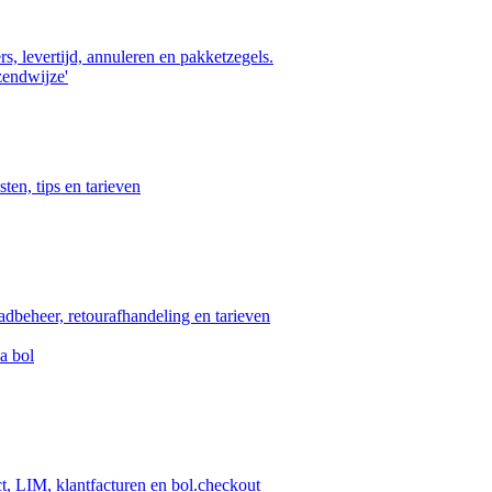
s, levertijd, annuleren en pakketzegels.
zendwijze'
ten, tips en tarieven
aadbeheer, retourafhandeling en tarieven
a bol
ct, LIM, klantfacturen en bol.checkout