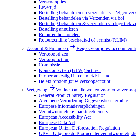
Verzendopties
Levertijd
Bestelling behandelen en verzenden via 'eigen ver
Bestelling behandelen via Verzenden via bol
Bestelling behandelen & verzenden via logistiek vi
Bestelling annuleren
Retouren behandelen
Retourzending beschadigd of vermist (RLIM)
Account & Financiën
Regels voor jouw account en f
Verkoopprijzen
Verkoopfactuur
Commissie
Klantcontact en (BTW-)facturen
Partner gevestigd in een niet-EU land
Beleid rondom jouw verkoopaccount
Wetgeving
Voldoe aan alle wetten voor jouw verkoo
General Product Safety Regulation
Algemene Verordening Gegevensbescherming
Europese informatieverplichtingen
Verantwoordelijke marktdeelnemers
European Accessibility Act
Europese Data Act
European Union Deforestation Regulation
UPV - Uitgebreide Producentenverantwoordelijkh