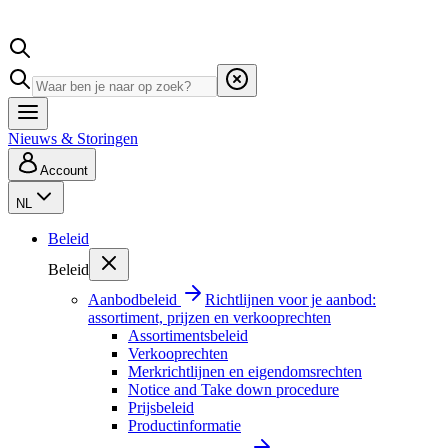
Nieuws & Storingen
Account
NL
Beleid
Beleid
Aanbodbeleid
Richtlijnen voor je aanbod:
assortiment, prijzen en verkooprechten
Assortimentsbeleid
Verkooprechten
Merkrichtlijnen en eigendomsrechten
Notice and Take down procedure
Prijsbeleid
Productinformatie