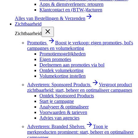
Apps & dienstverleners: retouren
Klantcontact en (BTW-)facturen
Alles van
Bestellingen & Verzenden
Zichtbaarheid
Zichtbaarheid
Promoties
Boost je verkoop: eigen promoties, bol's
campagnes en volumekorting
Promotiemogelijkheden
Eigen promoties
Deelnemen aan promoties via bol
Ontdek volumekorting
Volumekorting instellen
Adverteren: Sponsored Products
Vergroot product
zichtbaarheid: start, beheer en optimaliseer campagnes
Ontdek Sponsored Products
Start je campagne
Analyseer & optimaliseer
Voorwaarden & tarieven
Advies van agencies
Adverteren: Branded Shelves
Toon je
merkproducten prominent: start, beheer en optimaliseer
campagnes