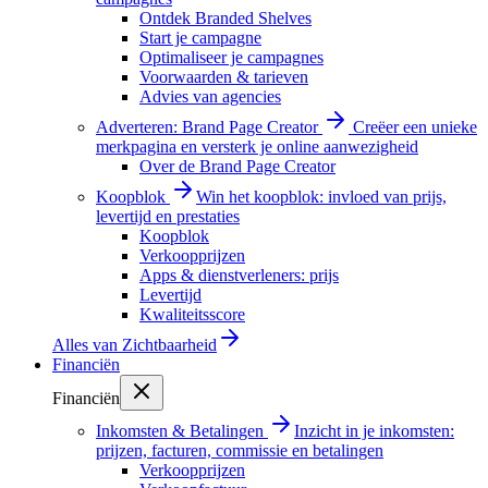
Ontdek Branded Shelves
Start je campagne
Optimaliseer je campagnes
Voorwaarden & tarieven
Advies van agencies
Adverteren: Brand Page Creator
Creëer een unieke
merkpagina en versterk je online aanwezigheid
Over de Brand Page Creator
Koopblok
Win het koopblok: invloed van prijs,
levertijd en prestaties
Koopblok
Verkoopprijzen
Apps & dienstverleners: prijs
Levertijd
Kwaliteitsscore
Alles van
Zichtbaarheid
Financiën
Financiën
Inkomsten & Betalingen
Inzicht in je inkomsten:
prijzen, facturen, commissie en betalingen
Verkoopprijzen