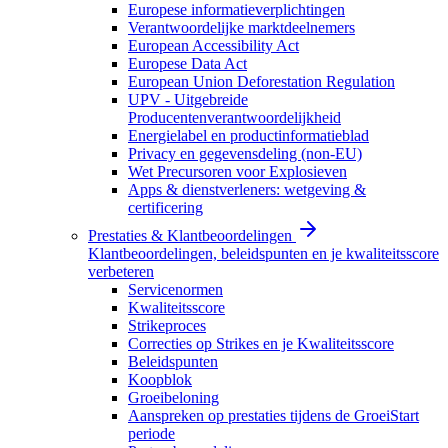
Europese informatieverplichtingen
Verantwoordelijke marktdeelnemers
European Accessibility Act
Europese Data Act
European Union Deforestation Regulation
UPV - Uitgebreide
Producentenverantwoordelijkheid
Energielabel en productinformatieblad
Privacy en gegevensdeling (non-EU)
Wet Precursoren voor Explosieven
Apps & dienstverleners: wetgeving &
certificering
Prestaties & Klantbeoordelingen
Klantbeoordelingen, beleidspunten en je kwaliteitsscore
verbeteren
Servicenormen
Kwaliteitsscore
Strikeproces
Correcties op Strikes en je Kwaliteitsscore
Beleidspunten
Koopblok
Groeibeloning
Aanspreken op prestaties tijdens de GroeiStart
periode