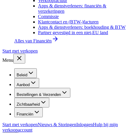
Verkoopfactuur
Apps & dienstverleners: financiën &
verzekeringen
Commissie
Klantcontact en (BTW-)facturen
Apps & dienstverleners: boekhouding & BTW
Partner gevestigd in een niet-EU land
Alles van
Financiën
Start met verkopen
Menu
Beleid
Aanbod
Bestellingen & Verzenden
Zichtbaarheid
Financiën
Start met verkopen
Nieuws & Storingen
Inloggen
Hulp bij mijn
verkoopaccount