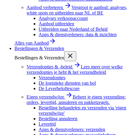
Aanbod verbeteren
Vergroot je aanbod: analyses,
white spots en uitbreiden naar NL of BE
Analyses verkoopaccount
Aanbod uitbreiden
Uitbreiden naar Nederland of België
Apps & dienstverleners: data & inzichten
Alles van
Aanbod
Bestellingen & Verzenden
Bestellingen & Verzenden
Verzendopties & -beleid
Lees meer over welke
verzendopties je hebt & het verzendbeleid
Verzendopties
De logistieke diensten van bol
De Leverbeloftescore
Eigen verzendwijze
Beheer je eigen verzending:
orders, levertijd, annuleren en pakketzegels.
Bestelling behandelen en verzenden via 'eigen
verzendwijze'
Bestelling annuleren
Levertijd
Apps & dienstverleners: verzenden
Apps & dienstverleners: magazijnbeheer