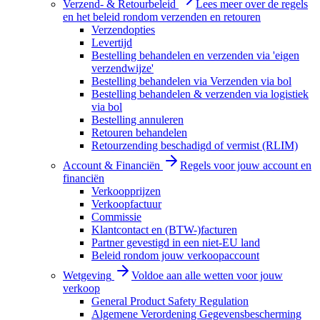
Verzend- & Retourbeleid
Lees meer over de regels
en het beleid rondom verzenden en retouren
Verzendopties
Levertijd
Bestelling behandelen en verzenden via 'eigen
verzendwijze'
Bestelling behandelen via Verzenden via bol
Bestelling behandelen & verzenden via logistiek
via bol
Bestelling annuleren
Retouren behandelen
Retourzending beschadigd of vermist (RLIM)
Account & Financiën
Regels voor jouw account en
financiën
Verkoopprijzen
Verkoopfactuur
Commissie
Klantcontact en (BTW-)facturen
Partner gevestigd in een niet-EU land
Beleid rondom jouw verkoopaccount
Wetgeving
Voldoe aan alle wetten voor jouw
verkoop
General Product Safety Regulation
Algemene Verordening Gegevensbescherming