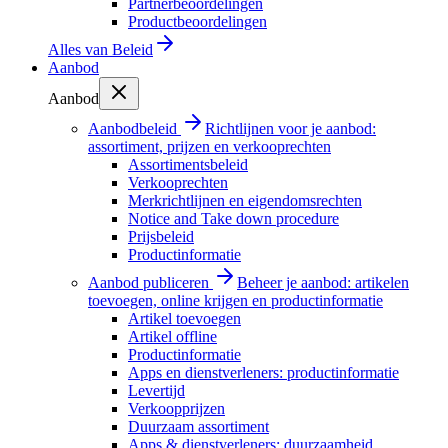
Partnerbeoordelingen
Productbeoordelingen
Alles van
Beleid
Aanbod
Aanbod
Aanbodbeleid
Richtlijnen voor je aanbod:
assortiment, prijzen en verkooprechten
Assortimentsbeleid
Verkooprechten
Merkrichtlijnen en eigendomsrechten
Notice and Take down procedure
Prijsbeleid
Productinformatie
Aanbod publiceren
Beheer je aanbod: artikelen
toevoegen, online krijgen en productinformatie
Artikel toevoegen
Artikel offline
Productinformatie
Apps en dienstverleners: productinformatie
Levertijd
Verkoopprijzen
Duurzaam assortiment
Apps & dienstverleners: duurzaamheid