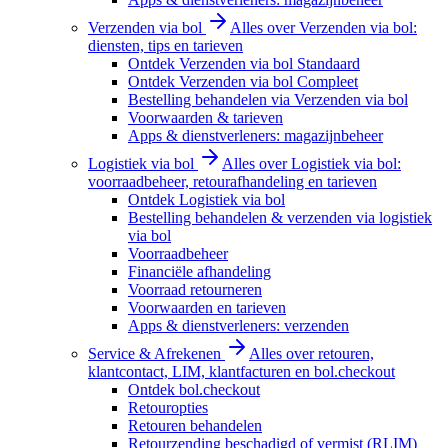
Verzenden via bol
Alles over Verzenden via bol:
diensten, tips en tarieven
Ontdek Verzenden via bol Standaard
Ontdek Verzenden via bol Compleet
Bestelling behandelen via Verzenden via bol
Voorwaarden & tarieven
Apps & dienstverleners: magazijnbeheer
Logistiek via bol
Alles over Logistiek via bol:
voorraadbeheer, retourafhandeling en tarieven
Ontdek Logistiek via bol
Bestelling behandelen & verzenden via logistiek
via bol
Voorraadbeheer
Financiële afhandeling
Voorraad retourneren
Voorwaarden en tarieven
Apps & dienstverleners: verzenden
Service & Afrekenen
Alles over retouren,
klantcontact, LIM, klantfacturen en bol.checkout
Ontdek bol.checkout
Retouropties
Retouren behandelen
Retourzending beschadigd of vermist (RLIM)