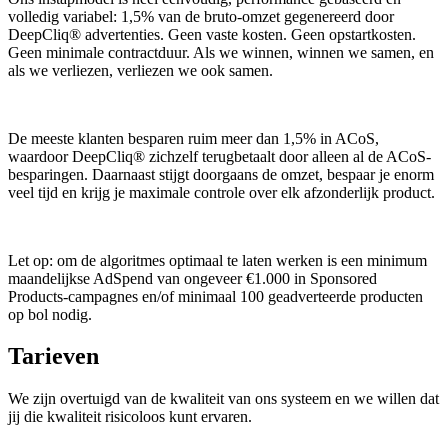
volledig variabel: 1,5% van de bruto-omzet gegenereerd door
DeepCliq® advertenties. Geen vaste kosten. Geen opstartkosten.
Geen minimale contractduur. Als we winnen, winnen we samen, en
als we verliezen, verliezen we ook samen.
De meeste klanten besparen ruim meer dan 1,5% in ACoS,
waardoor DeepCliq® zichzelf terugbetaalt door alleen al de ACoS-
besparingen. Daarnaast stijgt doorgaans de omzet, bespaar je enorm
veel tijd en krijg je maximale controle over elk afzonderlijk product.
Let op: om de algoritmes optimaal te laten werken is een minimum
maandelijkse AdSpend van ongeveer €1.000 in Sponsored
Products-campagnes en/of minimaal 100 geadverteerde producten
op bol nodig.
Tarieven
We zijn overtuigd van de kwaliteit van ons systeem en we willen dat
jij die kwaliteit risicoloos kunt ervaren.