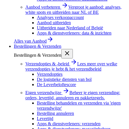
Aanbod verbeteren
Vergroot je aanbod: analyses,
white spots en uitbreiden naar NL of BE
Analyses verkoopaccount
Aanbod uitbreiden
Uitbreiden naar Nederland of België
Apps & dienstverleners: data & inzichten
Alles van
Aanbod
Bestellingen & Verzenden
Bestellingen & Verzenden
Verzendopties & -beleid
Lees meer over welke
verzendopties je hebt & het verzendbeleid
Verzendopties
De logistieke diensten van bol
De Leverbeloftescore
Eigen verzendwijze
Beheer je eigen verzending:
orders, levertijd, annuleren en pakketzegels.
Bestelling behandelen en verzenden via 'eigen
verzendwijze'
Bestelling annuleren
Levertijd
Apps & dienstverleners: verzenden
Apps & dienstverleners: magazijnbeheer