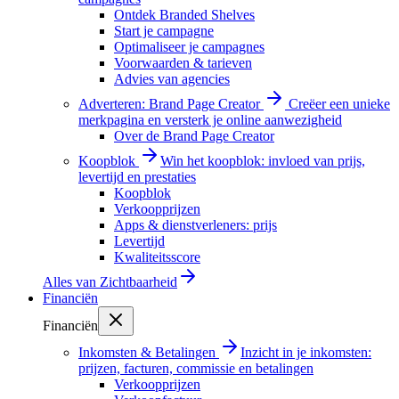
Ontdek Branded Shelves
Start je campagne
Optimaliseer je campagnes
Voorwaarden & tarieven
Advies van agencies
Adverteren: Brand Page Creator
Creëer een unieke
merkpagina en versterk je online aanwezigheid
Over de Brand Page Creator
Koopblok
Win het koopblok: invloed van prijs,
levertijd en prestaties
Koopblok
Verkoopprijzen
Apps & dienstverleners: prijs
Levertijd
Kwaliteitsscore
Alles van
Zichtbaarheid
Financiën
Financiën
Inkomsten & Betalingen
Inzicht in je inkomsten:
prijzen, facturen, commissie en betalingen
Verkoopprijzen