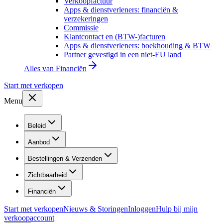
Verkoopfactuur
Apps & dienstverleners: financiën &
verzekeringen
Commissie
Klantcontact en (BTW-)facturen
Apps & dienstverleners: boekhouding & BTW
Partner gevestigd in een niet-EU land
Alles van
Financiën
Start met verkopen
Menu
Beleid
Aanbod
Bestellingen & Verzenden
Zichtbaarheid
Financiën
Start met verkopen
Nieuws & Storingen
Inloggen
Hulp bij mijn
verkoopaccount