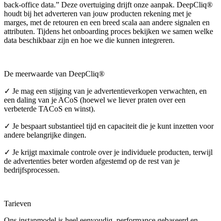
back-office data.” Deze overtuiging drijft onze aanpak. DeepCliq®
houdt bij het adverteren van jouw producten rekening met je
marges, met de retouren en een breed scala aan andere signalen en
attributen. Tijdens het onboarding proces bekijken we samen welke
data beschikbaar zijn en hoe we die kunnen integreren.
De meerwaarde van DeepCliq®
✓ Je mag een stijging van je advertentieverkopen verwachten, en
een daling van je ACoS (hoewel we liever praten over een
verbeterde TACoS en winst).
✓ Je bespaart substantieel tijd en capaciteit die je kunt inzetten voor
andere belangrijke dingen.
✓ Je krijgt maximale controle over je individuele producten, terwijl
de advertenties beter worden afgestemd op de rest van je
bedrijfsprocessen.
Tarieven
Ons instapmodel is heel eenvoudig, performance gebaseerd en