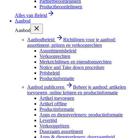
Partnerbeoordelingen
Productbeoordelingen
Alles van
Beleid
Aanbod
Aanbod
Aanbodbeleid
Richtlijnen voor je aanbod:
assortiment, prijzen en verkooprechten
Assortimentsbeleid
Verkooprechten
Merkrichtlijnen en eigendomsrechten
Notice and Take down procedure
Prijsbeleid
Productinformatie
Aanbod publiceren
Beheer je aanbod: artikelen
toevoegen, online krijgen en productinformatie
Artikel toevoegen
Artikel offline
Productinformatie
Apps en dienstverleners: productinformatie
Levertijd
Verkoopprijzen
Duurzaam assortiment
Apps & dienstverleners: duurzaamheid