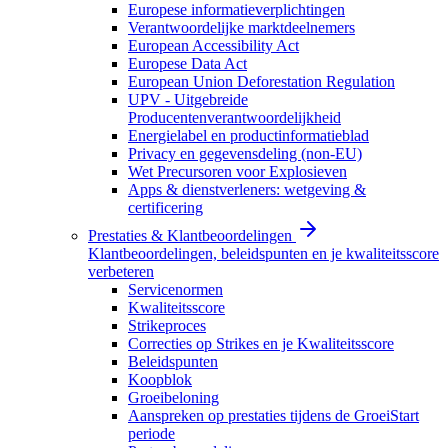
Europese informatieverplichtingen
Verantwoordelijke marktdeelnemers
European Accessibility Act
Europese Data Act
European Union Deforestation Regulation
UPV - Uitgebreide
Producentenverantwoordelijkheid
Energielabel en productinformatieblad
Privacy en gegevensdeling (non-EU)
Wet Precursoren voor Explosieven
Apps & dienstverleners: wetgeving &
certificering
Prestaties & Klantbeoordelingen
Klantbeoordelingen, beleidspunten en je kwaliteitsscore
verbeteren
Servicenormen
Kwaliteitsscore
Strikeproces
Correcties op Strikes en je Kwaliteitsscore
Beleidspunten
Koopblok
Groeibeloning
Aanspreken op prestaties tijdens de GroeiStart
periode