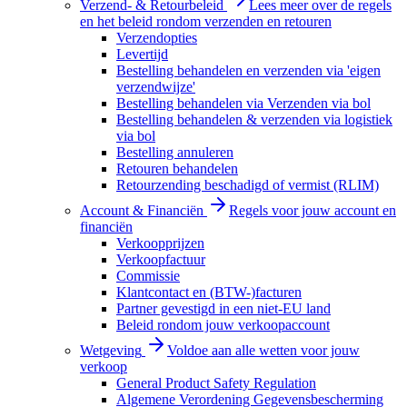
Verzend- & Retourbeleid
Lees meer over de regels
en het beleid rondom verzenden en retouren
Verzendopties
Levertijd
Bestelling behandelen en verzenden via 'eigen
verzendwijze'
Bestelling behandelen via Verzenden via bol
Bestelling behandelen & verzenden via logistiek
via bol
Bestelling annuleren
Retouren behandelen
Retourzending beschadigd of vermist (RLIM)
Account & Financiën
Regels voor jouw account en
financiën
Verkoopprijzen
Verkoopfactuur
Commissie
Klantcontact en (BTW-)facturen
Partner gevestigd in een niet-EU land
Beleid rondom jouw verkoopaccount
Wetgeving
Voldoe aan alle wetten voor jouw
verkoop
General Product Safety Regulation
Algemene Verordening Gegevensbescherming