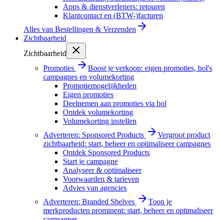
Apps & dienstverleners: retouren
Klantcontact en (BTW-)facturen
Alles van
Bestellingen & Verzenden
Zichtbaarheid
Zichtbaarheid
Promoties
Boost je verkoop: eigen promoties, bol's
campagnes en volumekorting
Promotiemogelijkheden
Eigen promoties
Deelnemen aan promoties via bol
Ontdek volumekorting
Volumekorting instellen
Adverteren: Sponsored Products
Vergroot product
zichtbaarheid: start, beheer en optimaliseer campagnes
Ontdek Sponsored Products
Start je campagne
Analyseer & optimaliseer
Voorwaarden & tarieven
Advies van agencies
Adverteren: Branded Shelves
Toon je
merkproducten prominent: start, beheer en optimaliseer
campagnes