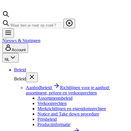
Nieuws & Storingen
Account
NL
Beleid
Beleid
Aanbodbeleid
Richtlijnen voor je aanbod:
assortiment, prijzen en verkooprechten
Assortimentsbeleid
Verkooprechten
Merkrichtlijnen en eigendomsrechten
Notice and Take down procedure
Prijsbeleid
Productinformatie