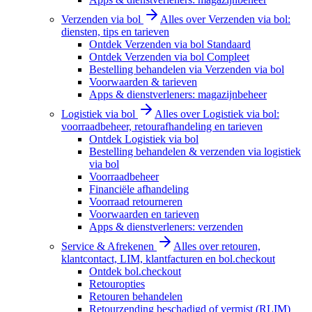
Verzenden via bol
Alles over Verzenden via bol:
diensten, tips en tarieven
Ontdek Verzenden via bol Standaard
Ontdek Verzenden via bol Compleet
Bestelling behandelen via Verzenden via bol
Voorwaarden & tarieven
Apps & dienstverleners: magazijnbeheer
Logistiek via bol
Alles over Logistiek via bol:
voorraadbeheer, retourafhandeling en tarieven
Ontdek Logistiek via bol
Bestelling behandelen & verzenden via logistiek
via bol
Voorraadbeheer
Financiële afhandeling
Voorraad retourneren
Voorwaarden en tarieven
Apps & dienstverleners: verzenden
Service & Afrekenen
Alles over retouren,
klantcontact, LIM, klantfacturen en bol.checkout
Ontdek bol.checkout
Retouropties
Retouren behandelen
Retourzending beschadigd of vermist (RLIM)