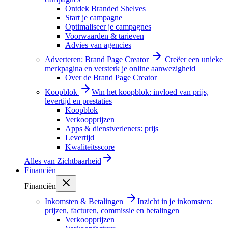
Ontdek Branded Shelves
Start je campagne
Optimaliseer je campagnes
Voorwaarden & tarieven
Advies van agencies
Adverteren: Brand Page Creator
Creëer een unieke
merkpagina en versterk je online aanwezigheid
Over de Brand Page Creator
Koopblok
Win het koopblok: invloed van prijs,
levertijd en prestaties
Koopblok
Verkoopprijzen
Apps & dienstverleners: prijs
Levertijd
Kwaliteitsscore
Alles van
Zichtbaarheid
Financiën
Financiën
Inkomsten & Betalingen
Inzicht in je inkomsten:
prijzen, facturen, commissie en betalingen
Verkoopprijzen