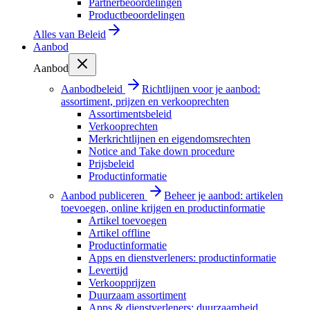
Partnerbeoordelingen
Productbeoordelingen
Alles van
Beleid
Aanbod
Aanbod
Aanbodbeleid
Richtlijnen voor je aanbod:
assortiment, prijzen en verkooprechten
Assortimentsbeleid
Verkooprechten
Merkrichtlijnen en eigendomsrechten
Notice and Take down procedure
Prijsbeleid
Productinformatie
Aanbod publiceren
Beheer je aanbod: artikelen
toevoegen, online krijgen en productinformatie
Artikel toevoegen
Artikel offline
Productinformatie
Apps en dienstverleners: productinformatie
Levertijd
Verkoopprijzen
Duurzaam assortiment
Apps & dienstverleners: duurzaamheid