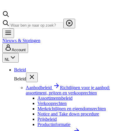
Nieuws & Storingen
Account
NL
Beleid
Beleid
Aanbodbeleid
Richtlijnen voor je aanbod:
assortiment, prijzen en verkooprechten
Assortimentsbeleid
Verkooprechten
Merkrichtlijnen en eigendomsrechten
Notice and Take down procedure
Prijsbeleid
Productinformatie