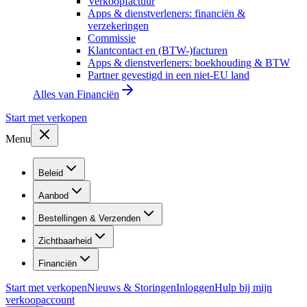
Verkoopfactuur
Apps & dienstverleners: financiën &
verzekeringen
Commissie
Klantcontact en (BTW-)facturen
Apps & dienstverleners: boekhouding & BTW
Partner gevestigd in een niet-EU land
Alles van
Financiën
Start met verkopen
Menu
Beleid
Aanbod
Bestellingen & Verzenden
Zichtbaarheid
Financiën
Start met verkopen
Nieuws & Storingen
Inloggen
Hulp bij mijn
verkoopaccount