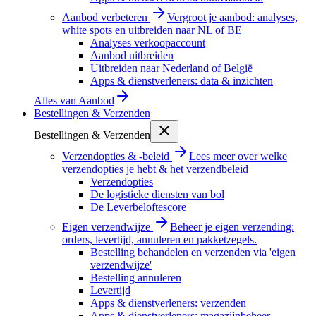
Aanbod verbeteren
Vergroot je aanbod: analyses,
white spots en uitbreiden naar NL of BE
Analyses verkoopaccount
Aanbod uitbreiden
Uitbreiden naar Nederland of België
Apps & dienstverleners: data & inzichten
Alles van
Aanbod
Bestellingen & Verzenden
Bestellingen & Verzenden
Verzendopties & -beleid
Lees meer over welke
verzendopties je hebt & het verzendbeleid
Verzendopties
De logistieke diensten van bol
De Leverbeloftescore
Eigen verzendwijze
Beheer je eigen verzending:
orders, levertijd, annuleren en pakketzegels.
Bestelling behandelen en verzenden via 'eigen
verzendwijze'
Bestelling annuleren
Levertijd
Apps & dienstverleners: verzenden
Apps & dienstverleners: magazijnbeheer