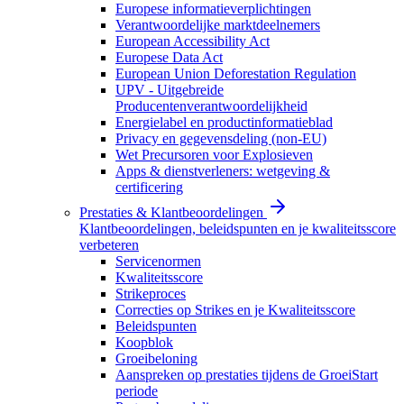
Europese informatieverplichtingen
Verantwoordelijke marktdeelnemers
European Accessibility Act
Europese Data Act
European Union Deforestation Regulation
UPV - Uitgebreide
Producentenverantwoordelijkheid
Energielabel en productinformatieblad
Privacy en gegevensdeling (non-EU)
Wet Precursoren voor Explosieven
Apps & dienstverleners: wetgeving &
certificering
Prestaties & Klantbeoordelingen
Klantbeoordelingen, beleidspunten en je kwaliteitsscore
verbeteren
Servicenormen
Kwaliteitsscore
Strikeproces
Correcties op Strikes en je Kwaliteitsscore
Beleidspunten
Koopblok
Groeibeloning
Aanspreken op prestaties tijdens de GroeiStart
periode