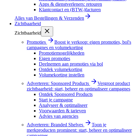
Apps & dienstverleners: retouren
Klantcontact en (BTW-)facturen
Alles van
Bestellingen & Verzenden
Zichtbaarheid
Zichtbaarheid
Promoties
Boost je verkoop: eigen promoties, bol's
campagnes en volumekorting
Promotiemogelijkheden
Eigen promoties
Deelnemen aan promoties via bol
Ontdek volumekorting
Volumekorting instellen
Adverteren: Sponsored Products
Vergroot product
zichtbaarheid: start, beheer en optimaliseer campagnes
Ontdek Sponsored Products
Start je campagne
Analyseer & optimaliseer
Voorwaarden & tarieven
Advies van agencies
Adverteren: Branded Shelves
Toon je
merkproducten prominent: start, beheer en optimaliseer
campagnes