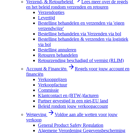
Verzend- & Retourbeleid
Lees meer over de regels
en het beleid rondom verzenden en retouren
Verzendopties
Levertijd
Bestelling behandelen en verzenden via 'eigen
verzendwijze'
Bestelling behandelen via Verzenden via bol
Bestelling behandelen & verzenden via logistiek
via bol
Bestelling annuleren
Retouren behandelen
Retourzending beschadigd of vermist (RLIM)
Account & Financiën
Regels voor jouw account en
financiën
Verkoopprijzen
Verkoopfactuur
Commissie
Klantcontact en (BTW-)facturen
Partner gevestigd in een niet-EU land
Beleid rondom jouw verkoopaccount
Wetgeving
Voldoe aan alle wetten voor jouw
verkoop
General Product Safety Regulation
Algemene Verordening Gegevensbescherming