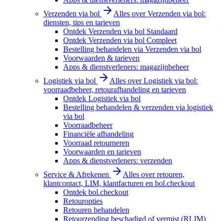
Verzenden via bol
Alles over Verzenden via bol:
diensten, tips en tarieven
Ontdek Verzenden via bol Standaard
Ontdek Verzenden via bol Compleet
Bestelling behandelen via Verzenden via bol
Voorwaarden & tarieven
Apps & dienstverleners: magazijnbeheer
Logistiek via bol
Alles over Logistiek via bol:
voorraadbeheer, retourafhandeling en tarieven
Ontdek Logistiek via bol
Bestelling behandelen & verzenden via logistiek
via bol
Voorraadbeheer
Financiële afhandeling
Voorraad retourneren
Voorwaarden en tarieven
Apps & dienstverleners: verzenden
Service & Afrekenen
Alles over retouren,
klantcontact, LIM, klantfacturen en bol.checkout
Ontdek bol.checkout
Retouropties
Retouren behandelen
Retourzending beschadigd of vermist (RLIM)