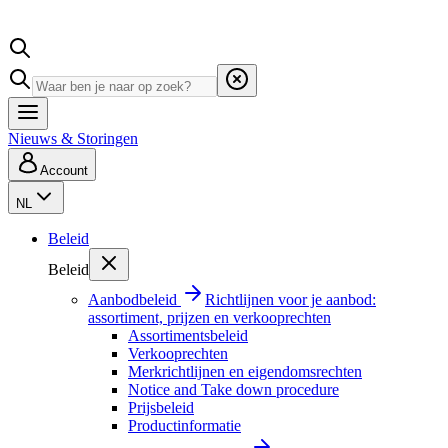
Nieuws & Storingen
Account
NL
Beleid
Beleid
Aanbodbeleid
Richtlijnen voor je aanbod:
assortiment, prijzen en verkooprechten
Assortimentsbeleid
Verkooprechten
Merkrichtlijnen en eigendomsrechten
Notice and Take down procedure
Prijsbeleid
Productinformatie