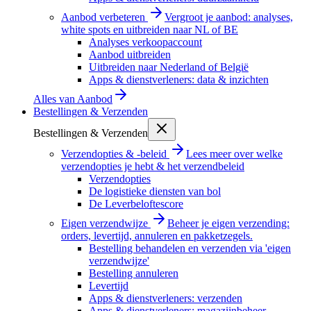
Aanbod verbeteren
Vergroot je aanbod: analyses,
white spots en uitbreiden naar NL of BE
Analyses verkoopaccount
Aanbod uitbreiden
Uitbreiden naar Nederland of België
Apps & dienstverleners: data & inzichten
Alles van
Aanbod
Bestellingen & Verzenden
Bestellingen & Verzenden
Verzendopties & -beleid
Lees meer over welke
verzendopties je hebt & het verzendbeleid
Verzendopties
De logistieke diensten van bol
De Leverbeloftescore
Eigen verzendwijze
Beheer je eigen verzending:
orders, levertijd, annuleren en pakketzegels.
Bestelling behandelen en verzenden via 'eigen
verzendwijze'
Bestelling annuleren
Levertijd
Apps & dienstverleners: verzenden
Apps & dienstverleners: magazijnbeheer