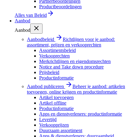
Partnerbeoordelingen
Productbeoordelingen
Alles van
Beleid
Aanbod
Aanbod
Aanbodbeleid
Richtlijnen voor je aanbod:
assortiment, prijzen en verkooprechten
Assortimentsbeleid
Verkooprechten
Merkrichtlijnen en eigendomsrechten
Notice and Take down procedure
Prijsbeleid
Productinformatie
Aanbod publiceren
Beheer je aanbod: artikelen
toevoegen, online krijgen en productinformatie
Artikel toevoegen
Artikel offline
Productinformatie
Apps en dienstverleners: productinformatie
Levertijd
Verkoopprijzen
Duurzaam assortiment
Apps & dienstverleners: duurzaamheid