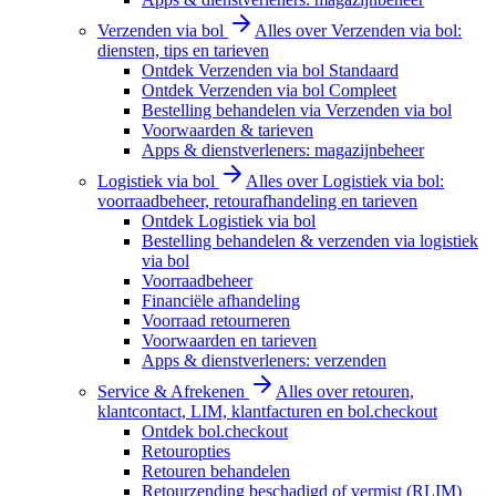
Verzenden via bol
Alles over Verzenden via bol:
diensten, tips en tarieven
Ontdek Verzenden via bol Standaard
Ontdek Verzenden via bol Compleet
Bestelling behandelen via Verzenden via bol
Voorwaarden & tarieven
Apps & dienstverleners: magazijnbeheer
Logistiek via bol
Alles over Logistiek via bol:
voorraadbeheer, retourafhandeling en tarieven
Ontdek Logistiek via bol
Bestelling behandelen & verzenden via logistiek
via bol
Voorraadbeheer
Financiële afhandeling
Voorraad retourneren
Voorwaarden en tarieven
Apps & dienstverleners: verzenden
Service & Afrekenen
Alles over retouren,
klantcontact, LIM, klantfacturen en bol.checkout
Ontdek bol.checkout
Retouropties
Retouren behandelen
Retourzending beschadigd of vermist (RLIM)