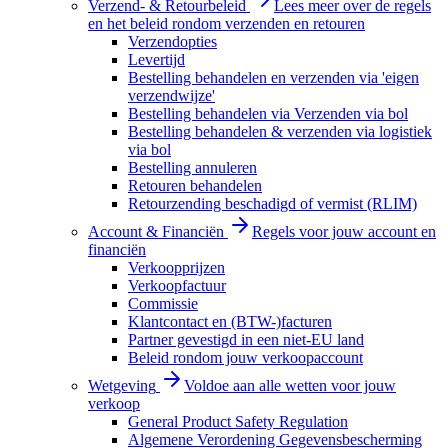
Verzend- & Retourbeleid
Lees meer over de regels
en het beleid rondom verzenden en retouren
Verzendopties
Levertijd
Bestelling behandelen en verzenden via 'eigen
verzendwijze'
Bestelling behandelen via Verzenden via bol
Bestelling behandelen & verzenden via logistiek
via bol
Bestelling annuleren
Retouren behandelen
Retourzending beschadigd of vermist (RLIM)
Account & Financiën
Regels voor jouw account en
financiën
Verkoopprijzen
Verkoopfactuur
Commissie
Klantcontact en (BTW-)facturen
Partner gevestigd in een niet-EU land
Beleid rondom jouw verkoopaccount
Wetgeving
Voldoe aan alle wetten voor jouw
verkoop
General Product Safety Regulation
Algemene Verordening Gegevensbescherming