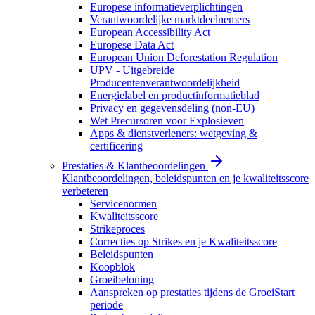
Europese informatieverplichtingen
Verantwoordelijke marktdeelnemers
European Accessibility Act
Europese Data Act
European Union Deforestation Regulation
UPV - Uitgebreide
Producentenverantwoordelijkheid
Energielabel en productinformatieblad
Privacy en gegevensdeling (non-EU)
Wet Precursoren voor Explosieven
Apps & dienstverleners: wetgeving &
certificering
Prestaties & Klantbeoordelingen
Klantbeoordelingen, beleidspunten en je kwaliteitsscore
verbeteren
Servicenormen
Kwaliteitsscore
Strikeproces
Correcties op Strikes en je Kwaliteitsscore
Beleidspunten
Koopblok
Groeibeloning
Aanspreken op prestaties tijdens de GroeiStart
periode