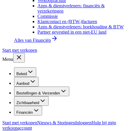
Verkoopfactuur
Apps & dienstverleners: financiën &
verzekeringen
Commissie
Klantcontact en (BTW-)facturen
Apps & dienstverleners: boekhouding & BTW
Partner gevestigd in een niet-EU land
Alles van
Financiën
Start met verkopen
Menu
Beleid
Aanbod
Bestellingen & Verzenden
Zichtbaarheid
Financiën
Start met verkopen
Nieuws & Storingen
Inloggen
Hulp bij mijn
verkoopaccount