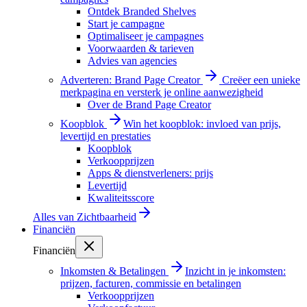
Ontdek Branded Shelves
Start je campagne
Optimaliseer je campagnes
Voorwaarden & tarieven
Advies van agencies
Adverteren: Brand Page Creator
Creëer een unieke
merkpagina en versterk je online aanwezigheid
Over de Brand Page Creator
Koopblok
Win het koopblok: invloed van prijs,
levertijd en prestaties
Koopblok
Verkoopprijzen
Apps & dienstverleners: prijs
Levertijd
Kwaliteitsscore
Alles van
Zichtbaarheid
Financiën
Financiën
Inkomsten & Betalingen
Inzicht in je inkomsten:
prijzen, facturen, commissie en betalingen
Verkoopprijzen