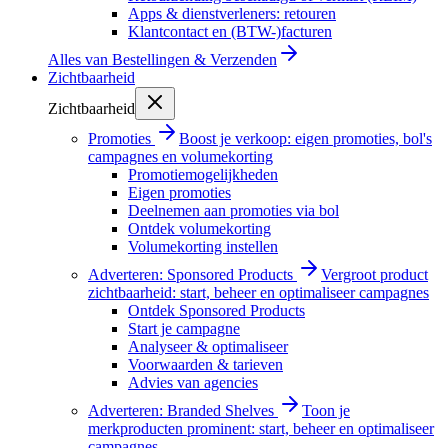
Apps & dienstverleners: retouren
Klantcontact en (BTW-)facturen
Alles van
Bestellingen & Verzenden
Zichtbaarheid
Zichtbaarheid
Promoties
Boost je verkoop: eigen promoties, bol's
campagnes en volumekorting
Promotiemogelijkheden
Eigen promoties
Deelnemen aan promoties via bol
Ontdek volumekorting
Volumekorting instellen
Adverteren: Sponsored Products
Vergroot product
zichtbaarheid: start, beheer en optimaliseer campagnes
Ontdek Sponsored Products
Start je campagne
Analyseer & optimaliseer
Voorwaarden & tarieven
Advies van agencies
Adverteren: Branded Shelves
Toon je
merkproducten prominent: start, beheer en optimaliseer
campagnes