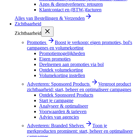
Apps & dienstverleners: retouren
Klantcontact en (BTW-)facturen
Alles van
Bestellingen & Verzenden
Zichtbaarheid
Zichtbaarheid
Promoties
Boost je verkoop: eigen promoties, bol's
campagnes en volumekorting
Promotiemogelijkheden
Eigen promoties
Deelnemen aan promoties via bol
Ontdek volumekorting
Volumekorting instellen
Adverteren: Sponsored Products
Vergroot product
zichtbaarheid: start, beheer en optimaliseer campagnes
Ontdek Sponsored Products
Start je campagne
Analyseer & optimaliseer
Voorwaarden & tarieven
Advies van agencies
Adverteren: Branded Shelves
Toon je
merkproducten prominent: start, beheer en optimaliseer
campagnes