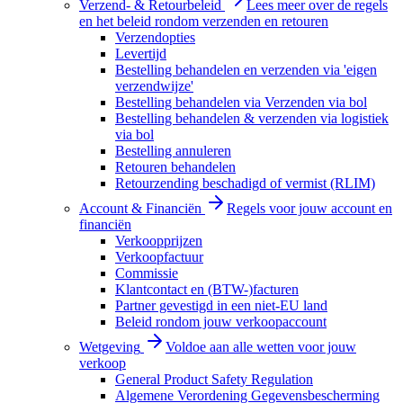
Verzend- & Retourbeleid
Lees meer over de regels
en het beleid rondom verzenden en retouren
Verzendopties
Levertijd
Bestelling behandelen en verzenden via 'eigen
verzendwijze'
Bestelling behandelen via Verzenden via bol
Bestelling behandelen & verzenden via logistiek
via bol
Bestelling annuleren
Retouren behandelen
Retourzending beschadigd of vermist (RLIM)
Account & Financiën
Regels voor jouw account en
financiën
Verkoopprijzen
Verkoopfactuur
Commissie
Klantcontact en (BTW-)facturen
Partner gevestigd in een niet-EU land
Beleid rondom jouw verkoopaccount
Wetgeving
Voldoe aan alle wetten voor jouw
verkoop
General Product Safety Regulation
Algemene Verordening Gegevensbescherming