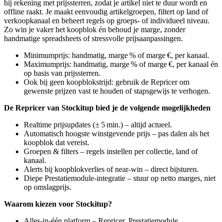
hij rekening met prijssterren, zodat je artikel niet te duur wordt en
offline raakt. Je maakt eenvoudig artikelgroepen, filtert op land of
verkoopkanaal en beheert regels op groeps‑ of individueel niveau.
Zo win je vaker het koopblok én behoud je marge, zonder
handmatige spreadsheets of stressvolle prijsaanpassingen.
Minimumprijs: handmatig, marge % of marge €, per kanaal.
Maximumprijs: handmatig, marge % of marge €, per kanaal én
op basis van prijssterren.
Ook bij geen koopblokstrijd: gebruik de Repricer om
gewenste prijzen vast te houden of stapsgewijs te verhogen.
De Repricer van Stockitup bied je de volgende mogelijkheden
Realtime prijsupdates (± 5 min.) – altijd actueel.
Automatisch hoogste winstgevende prijs – pas dalen als het
koopblok dat vereist.
Groepen & filters – regels instellen per collectie, land of
kanaal.
Alerts bij koopblok­verlies of near‑win – direct bijsturen.
Diepe Prestatiemodule‑integratie – stuur op netto marges, niet
op omslagprijs.
Waarom kiezen voor Stockitup?
Alles‑in‑één platform – Repricer, Prestatiemodule,