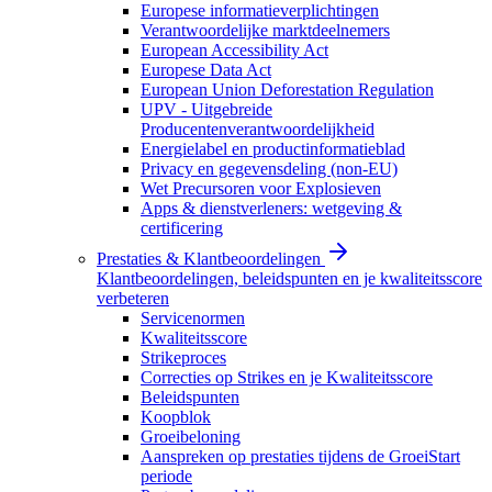
Europese informatieverplichtingen
Verantwoordelijke marktdeelnemers
European Accessibility Act
Europese Data Act
European Union Deforestation Regulation
UPV - Uitgebreide
Producentenverantwoordelijkheid
Energielabel en productinformatieblad
Privacy en gegevensdeling (non-EU)
Wet Precursoren voor Explosieven
Apps & dienstverleners: wetgeving &
certificering
Prestaties & Klantbeoordelingen
Klantbeoordelingen, beleidspunten en je kwaliteitsscore
verbeteren
Servicenormen
Kwaliteitsscore
Strikeproces
Correcties op Strikes en je Kwaliteitsscore
Beleidspunten
Koopblok
Groeibeloning
Aanspreken op prestaties tijdens de GroeiStart
periode