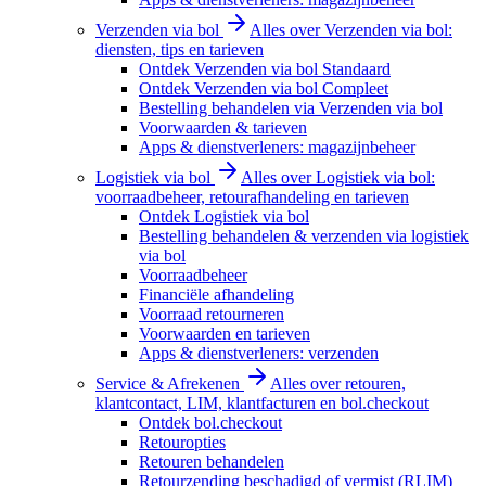
Verzenden via bol
Alles over Verzenden via bol:
diensten, tips en tarieven
Ontdek Verzenden via bol Standaard
Ontdek Verzenden via bol Compleet
Bestelling behandelen via Verzenden via bol
Voorwaarden & tarieven
Apps & dienstverleners: magazijnbeheer
Logistiek via bol
Alles over Logistiek via bol:
voorraadbeheer, retourafhandeling en tarieven
Ontdek Logistiek via bol
Bestelling behandelen & verzenden via logistiek
via bol
Voorraadbeheer
Financiële afhandeling
Voorraad retourneren
Voorwaarden en tarieven
Apps & dienstverleners: verzenden
Service & Afrekenen
Alles over retouren,
klantcontact, LIM, klantfacturen en bol.checkout
Ontdek bol.checkout
Retouropties
Retouren behandelen
Retourzending beschadigd of vermist (RLIM)