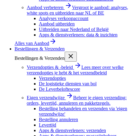
Aanbod verbeteren
Vergroot je aanbod: analyses,
white spots en uitbreiden naar NL of BE
Analyses verkoopaccount
Aanbod uitbreiden
Uitbreiden naar Nederland of België
Apps & dienstverleners: data & inzichten
Alles van
Aanbod
Bestellingen & Verzenden
Bestellingen & Verzenden
Verzendopties & -beleid
Lees meer over welke
verzendopties je hebt & het verzendbeleid
Verzendopties
De logistieke diensten van bol
De Leverbeloftescore
Eigen verzendwijze
Beheer je eigen verzending:
orders, levertijd, annuleren en pakketzegels.
Bestelling behandelen en verzenden via 'eigen
verzendwijze'
Bestelling annuleren
Levertijd
Apps & dienstverleners: verzenden
Apps & dienstverleners: magazijnbeheer