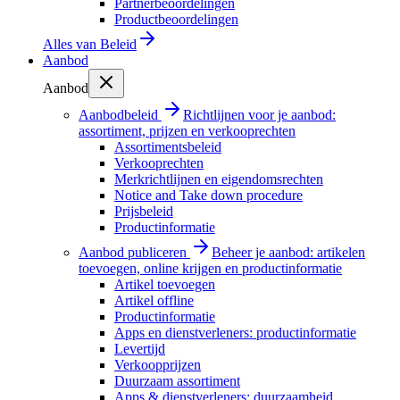
Partnerbeoordelingen
Productbeoordelingen
Alles van
Beleid
Aanbod
Aanbod
Aanbodbeleid
Richtlijnen voor je aanbod:
assortiment, prijzen en verkooprechten
Assortimentsbeleid
Verkooprechten
Merkrichtlijnen en eigendomsrechten
Notice and Take down procedure
Prijsbeleid
Productinformatie
Aanbod publiceren
Beheer je aanbod: artikelen
toevoegen, online krijgen en productinformatie
Artikel toevoegen
Artikel offline
Productinformatie
Apps en dienstverleners: productinformatie
Levertijd
Verkoopprijzen
Duurzaam assortiment
Apps & dienstverleners: duurzaamheid