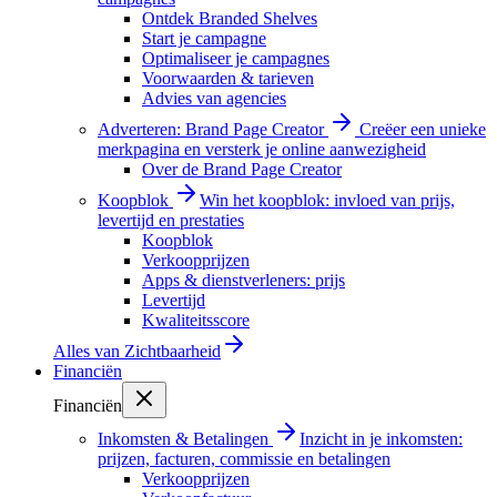
Ontdek Branded Shelves
Start je campagne
Optimaliseer je campagnes
Voorwaarden & tarieven
Advies van agencies
Adverteren: Brand Page Creator
Creëer een unieke
merkpagina en versterk je online aanwezigheid
Over de Brand Page Creator
Koopblok
Win het koopblok: invloed van prijs,
levertijd en prestaties
Koopblok
Verkoopprijzen
Apps & dienstverleners: prijs
Levertijd
Kwaliteitsscore
Alles van
Zichtbaarheid
Financiën
Financiën
Inkomsten & Betalingen
Inzicht in je inkomsten:
prijzen, facturen, commissie en betalingen
Verkoopprijzen