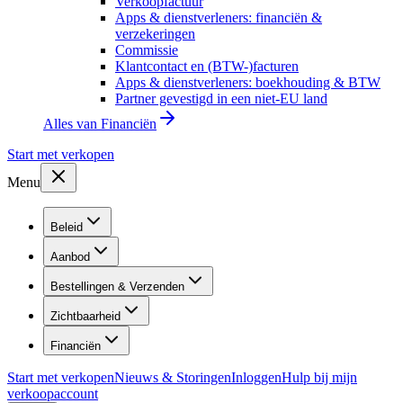
Verkoopfactuur
Apps & dienstverleners: financiën &
verzekeringen
Commissie
Klantcontact en (BTW-)facturen
Apps & dienstverleners: boekhouding & BTW
Partner gevestigd in een niet-EU land
Alles van
Financiën
Start met verkopen
Menu
Beleid
Aanbod
Bestellingen & Verzenden
Zichtbaarheid
Financiën
Start met verkopen
Nieuws & Storingen
Inloggen
Hulp bij mijn
verkoopaccount