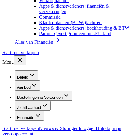
Verkoopfactuur
Apps & dienstverleners: financiën &
verzekeringen
Commissie
Klantcontact en (BTW-)facturen
Apps & dienstverleners: boekhouding & BTW
Partner gevestigd in een niet-EU land
Alles van
Financiën
Start met verkopen
Menu
Beleid
Aanbod
Bestellingen & Verzenden
Zichtbaarheid
Financiën
Start met verkopen
Nieuws & Storingen
Inloggen
Hulp bij mijn
verkoopaccount