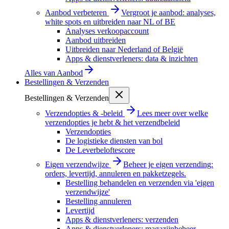
Aanbod verbeteren
Vergroot je aanbod: analyses,
white spots en uitbreiden naar NL of BE
Analyses verkoopaccount
Aanbod uitbreiden
Uitbreiden naar Nederland of België
Apps & dienstverleners: data & inzichten
Alles van
Aanbod
Bestellingen & Verzenden
Bestellingen & Verzenden
Verzendopties & -beleid
Lees meer over welke
verzendopties je hebt & het verzendbeleid
Verzendopties
De logistieke diensten van bol
De Leverbeloftescore
Eigen verzendwijze
Beheer je eigen verzending:
orders, levertijd, annuleren en pakketzegels.
Bestelling behandelen en verzenden via 'eigen
verzendwijze'
Bestelling annuleren
Levertijd
Apps & dienstverleners: verzenden
Apps & dienstverleners: magazijnbeheer