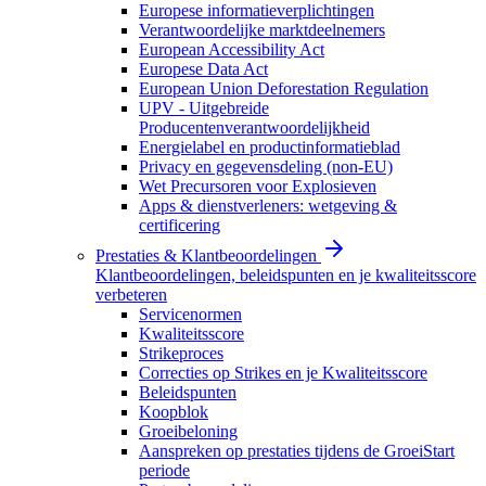
Europese informatieverplichtingen
Verantwoordelijke marktdeelnemers
European Accessibility Act
Europese Data Act
European Union Deforestation Regulation
UPV - Uitgebreide
Producentenverantwoordelijkheid
Energielabel en productinformatieblad
Privacy en gegevensdeling (non-EU)
Wet Precursoren voor Explosieven
Apps & dienstverleners: wetgeving &
certificering
Prestaties & Klantbeoordelingen
Klantbeoordelingen, beleidspunten en je kwaliteitsscore
verbeteren
Servicenormen
Kwaliteitsscore
Strikeproces
Correcties op Strikes en je Kwaliteitsscore
Beleidspunten
Koopblok
Groeibeloning
Aanspreken op prestaties tijdens de GroeiStart
periode