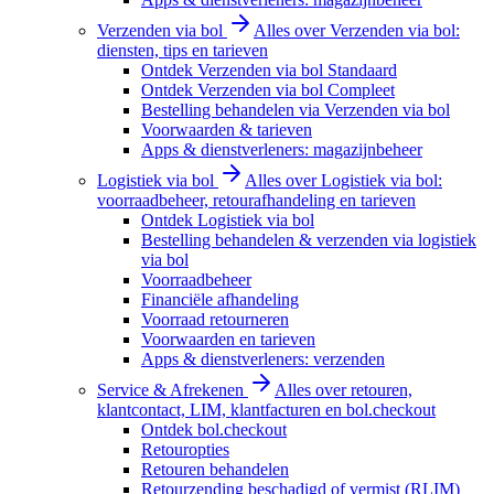
Verzenden via bol
Alles over Verzenden via bol:
diensten, tips en tarieven
Ontdek Verzenden via bol Standaard
Ontdek Verzenden via bol Compleet
Bestelling behandelen via Verzenden via bol
Voorwaarden & tarieven
Apps & dienstverleners: magazijnbeheer
Logistiek via bol
Alles over Logistiek via bol:
voorraadbeheer, retourafhandeling en tarieven
Ontdek Logistiek via bol
Bestelling behandelen & verzenden via logistiek
via bol
Voorraadbeheer
Financiële afhandeling
Voorraad retourneren
Voorwaarden en tarieven
Apps & dienstverleners: verzenden
Service & Afrekenen
Alles over retouren,
klantcontact, LIM, klantfacturen en bol.checkout
Ontdek bol.checkout
Retouropties
Retouren behandelen
Retourzending beschadigd of vermist (RLIM)