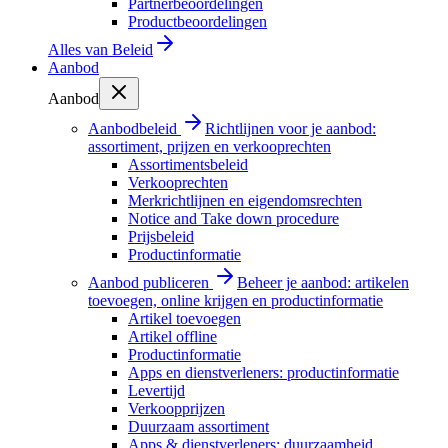
Partnerbeoordelingen
Productbeoordelingen
Alles van
Beleid
Aanbod
Aanbod
Aanbodbeleid
Richtlijnen voor je aanbod:
assortiment, prijzen en verkooprechten
Assortimentsbeleid
Verkooprechten
Merkrichtlijnen en eigendomsrechten
Notice and Take down procedure
Prijsbeleid
Productinformatie
Aanbod publiceren
Beheer je aanbod: artikelen
toevoegen, online krijgen en productinformatie
Artikel toevoegen
Artikel offline
Productinformatie
Apps en dienstverleners: productinformatie
Levertijd
Verkoopprijzen
Duurzaam assortiment
Apps & dienstverleners: duurzaamheid