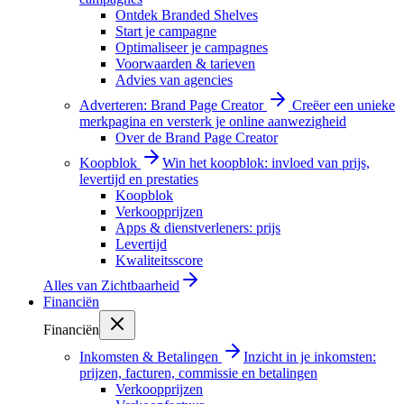
Ontdek Branded Shelves
Start je campagne
Optimaliseer je campagnes
Voorwaarden & tarieven
Advies van agencies
Adverteren: Brand Page Creator
Creëer een unieke
merkpagina en versterk je online aanwezigheid
Over de Brand Page Creator
Koopblok
Win het koopblok: invloed van prijs,
levertijd en prestaties
Koopblok
Verkoopprijzen
Apps & dienstverleners: prijs
Levertijd
Kwaliteitsscore
Alles van
Zichtbaarheid
Financiën
Financiën
Inkomsten & Betalingen
Inzicht in je inkomsten:
prijzen, facturen, commissie en betalingen
Verkoopprijzen