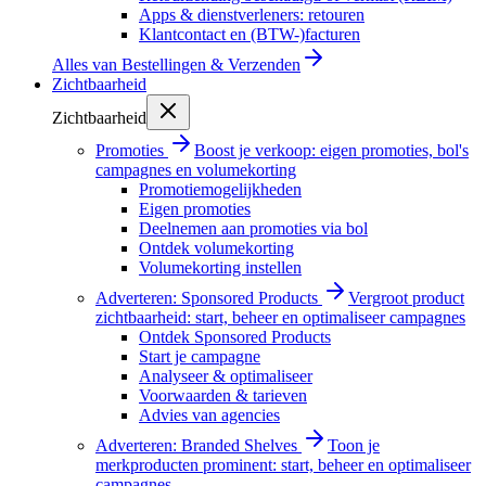
Apps & dienstverleners: retouren
Klantcontact en (BTW-)facturen
Alles van
Bestellingen & Verzenden
Zichtbaarheid
Zichtbaarheid
Promoties
Boost je verkoop: eigen promoties, bol's
campagnes en volumekorting
Promotiemogelijkheden
Eigen promoties
Deelnemen aan promoties via bol
Ontdek volumekorting
Volumekorting instellen
Adverteren: Sponsored Products
Vergroot product
zichtbaarheid: start, beheer en optimaliseer campagnes
Ontdek Sponsored Products
Start je campagne
Analyseer & optimaliseer
Voorwaarden & tarieven
Advies van agencies
Adverteren: Branded Shelves
Toon je
merkproducten prominent: start, beheer en optimaliseer
campagnes