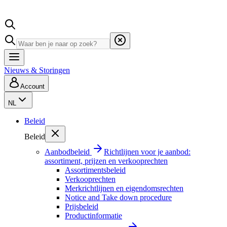
Nieuws & Storingen
Account
NL
Beleid
Beleid
Aanbodbeleid
Richtlijnen voor je aanbod:
assortiment, prijzen en verkooprechten
Assortimentsbeleid
Verkooprechten
Merkrichtlijnen en eigendomsrechten
Notice and Take down procedure
Prijsbeleid
Productinformatie