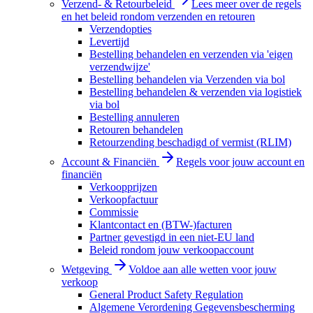
Verzend- & Retourbeleid
Lees meer over de regels
en het beleid rondom verzenden en retouren
Verzendopties
Levertijd
Bestelling behandelen en verzenden via 'eigen
verzendwijze'
Bestelling behandelen via Verzenden via bol
Bestelling behandelen & verzenden via logistiek
via bol
Bestelling annuleren
Retouren behandelen
Retourzending beschadigd of vermist (RLIM)
Account & Financiën
Regels voor jouw account en
financiën
Verkoopprijzen
Verkoopfactuur
Commissie
Klantcontact en (BTW-)facturen
Partner gevestigd in een niet-EU land
Beleid rondom jouw verkoopaccount
Wetgeving
Voldoe aan alle wetten voor jouw
verkoop
General Product Safety Regulation
Algemene Verordening Gegevensbescherming