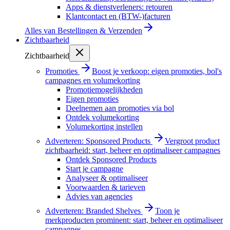
Apps & dienstverleners: retouren
Klantcontact en (BTW-)facturen
Alles van
Bestellingen & Verzenden
Zichtbaarheid
Zichtbaarheid
Promoties
Boost je verkoop: eigen promoties, bol's
campagnes en volumekorting
Promotiemogelijkheden
Eigen promoties
Deelnemen aan promoties via bol
Ontdek volumekorting
Volumekorting instellen
Adverteren: Sponsored Products
Vergroot product
zichtbaarheid: start, beheer en optimaliseer campagnes
Ontdek Sponsored Products
Start je campagne
Analyseer & optimaliseer
Voorwaarden & tarieven
Advies van agencies
Adverteren: Branded Shelves
Toon je
merkproducten prominent: start, beheer en optimaliseer
campagnes