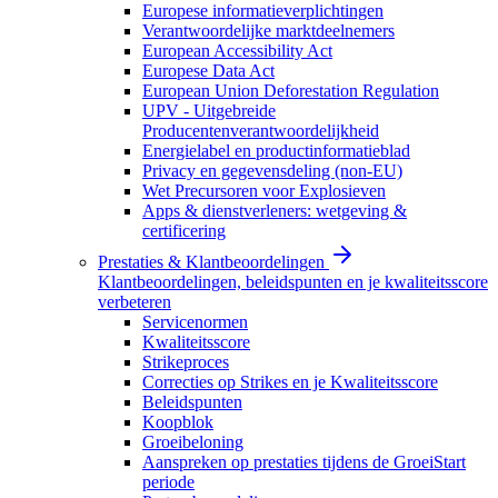
Europese informatieverplichtingen
Verantwoordelijke marktdeelnemers
European Accessibility Act
Europese Data Act
European Union Deforestation Regulation
UPV - Uitgebreide
Producentenverantwoordelijkheid
Energielabel en productinformatieblad
Privacy en gegevensdeling (non-EU)
Wet Precursoren voor Explosieven
Apps & dienstverleners: wetgeving &
certificering
Prestaties & Klantbeoordelingen
Klantbeoordelingen, beleidspunten en je kwaliteitsscore
verbeteren
Servicenormen
Kwaliteitsscore
Strikeproces
Correcties op Strikes en je Kwaliteitsscore
Beleidspunten
Koopblok
Groeibeloning
Aanspreken op prestaties tijdens de GroeiStart
periode