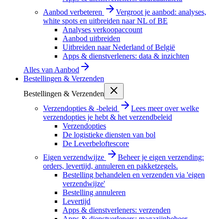
Aanbod verbeteren
Vergroot je aanbod: analyses,
white spots en uitbreiden naar NL of BE
Analyses verkoopaccount
Aanbod uitbreiden
Uitbreiden naar Nederland of België
Apps & dienstverleners: data & inzichten
Alles van
Aanbod
Bestellingen & Verzenden
Bestellingen & Verzenden
Verzendopties & -beleid
Lees meer over welke
verzendopties je hebt & het verzendbeleid
Verzendopties
De logistieke diensten van bol
De Leverbeloftescore
Eigen verzendwijze
Beheer je eigen verzending:
orders, levertijd, annuleren en pakketzegels.
Bestelling behandelen en verzenden via 'eigen
verzendwijze'
Bestelling annuleren
Levertijd
Apps & dienstverleners: verzenden
Apps & dienstverleners: magazijnbeheer