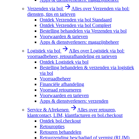
Verzenden via bol
Alles over Verzenden via bol:
diensten, tips en tarieven
Ontdek Verzenden via bol Standaard
Ontdek Verzenden via bol Compleet
Bestelling behandelen via Verzenden via bol
Voorwaarden & tarieven
Apps & dienstverleners: magazijnbeheer
Logistiek via bol
Alles over Logistiek via bol:
voorraadbeheer, retourafhandeling en tarieven
Ontdek Logistiek via bol
Bestelling behandelen & verzenden via logistiek
via bol
Voorraadbeheer
Financiële afhandeling
Voorraad retourneren
Voorwaarden en tarieven
Apps & dienstverleners: verzenden
Service & Afrekenen
Alles over retouren,
klantcontact, LIM, klantfacturen en bol.checkout
Ontdek bol.checkout
Retouropties
Retouren behandelen
Retourzending beschadigd of vermist (RLIM)