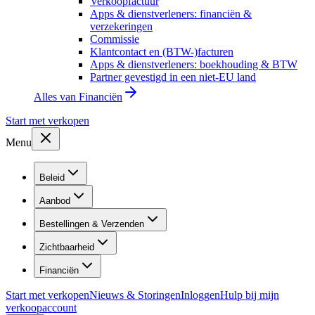
Verkoopfactuur
Apps & dienstverleners: financiën &
verzekeringen
Commissie
Klantcontact en (BTW-)facturen
Apps & dienstverleners: boekhouding & BTW
Partner gevestigd in een niet-EU land
Alles van
Financiën
Start met verkopen
Menu
Beleid
Aanbod
Bestellingen & Verzenden
Zichtbaarheid
Financiën
Start met verkopen
Nieuws & Storingen
Inloggen
Hulp bij mijn
verkoopaccount