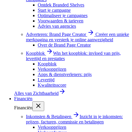
Ontdek Branded Shelves
Start je campagne
Optimaliseer je campagnes
Voorwaarden & tarieven
Advies van agencies
Adverteren: Brand Page Creator
Creëer een unieke
merkpagina en versterk je online aanwezigheid
Over de Brand Page Creator
Koopblok
Win het koopblok: invloed van prijs,
levertijd en prestaties
Koopblok
Verkoopprijzen
Apps & dienstverleners: prijs
Levertijd
Kwaliteitsscore
Alles van
Zichtbaarheid
Financiën
Financiën
Inkomsten & Betalingen
Inzicht in je inkomsten:
prijzen, facturen, commissie en betalingen
Verkoopprijzen