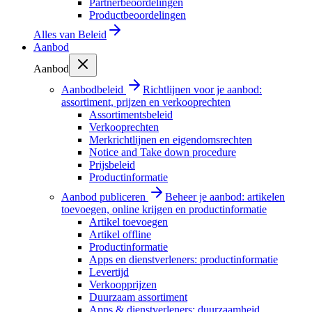
Partnerbeoordelingen
Productbeoordelingen
Alles van
Beleid
Aanbod
Aanbod
Aanbodbeleid
Richtlijnen voor je aanbod:
assortiment, prijzen en verkooprechten
Assortimentsbeleid
Verkooprechten
Merkrichtlijnen en eigendomsrechten
Notice and Take down procedure
Prijsbeleid
Productinformatie
Aanbod publiceren
Beheer je aanbod: artikelen
toevoegen, online krijgen en productinformatie
Artikel toevoegen
Artikel offline
Productinformatie
Apps en dienstverleners: productinformatie
Levertijd
Verkoopprijzen
Duurzaam assortiment
Apps & dienstverleners: duurzaamheid