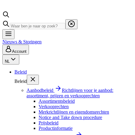
Nieuws & Storingen
Account
NL
Beleid
Beleid
Aanbodbeleid
Richtlijnen voor je aanbod:
assortiment, prijzen en verkooprechten
Assortimentsbeleid
Verkooprechten
Merkrichtlijnen en eigendomsrechten
Notice and Take down procedure
Prijsbeleid
Productinformatie