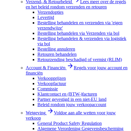
Verzend- & Retourbeleid
Lees meer over de regels
en het beleid rondom verzenden en retouren
Verzendopties
Levertijd
Bestelling behandelen en verzenden via 'eigen
verzendwijze'
Bestelling behandelen via Verzenden via bol
Bestelling behandelen & verzenden via logistiek
via bol
Bestelling annuleren
Retouren behandelen
Retourzending beschadigd of vermist (RLIM)
Account & Financiën
Regels voor jouw account en
financiën
Verkoopprijzen
Verkoopfactuur
Commissie
Klantcontact en (BTW-)facturen
Partner gevestigd in een niet-EU land
Beleid rondom jouw verkoopaccount
Wetgeving
Voldoe aan alle wetten voor jouw
verkoop
General Product Safety Regulation
Algemene Verordening Gegevensbescherming