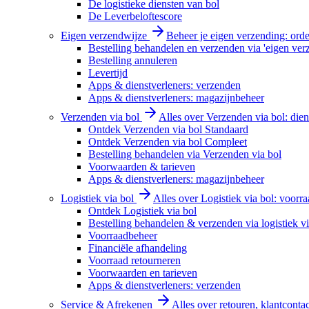
De logistieke diensten van bol
De Leverbeloftescore
Eigen verzendwijze
Beheer je eigen verzending: order
Bestelling behandelen en verzenden via 'eigen ver
Bestelling annuleren
Levertijd
Apps & dienstverleners: verzenden
Apps & dienstverleners: magazijnbeheer
Verzenden via bol
Alles over Verzenden via bol: diens
Ontdek Verzenden via bol Standaard
Ontdek Verzenden via bol Compleet
Bestelling behandelen via Verzenden via bol
Voorwaarden & tarieven
Apps & dienstverleners: magazijnbeheer
Logistiek via bol
Alles over Logistiek via bol: voorr
Ontdek Logistiek via bol
Bestelling behandelen & verzenden via logistiek vi
Voorraadbeheer
Financiële afhandeling
Voorraad retourneren
Voorwaarden en tarieven
Apps & dienstverleners: verzenden
Service & Afrekenen
Alles over retouren, klantconta