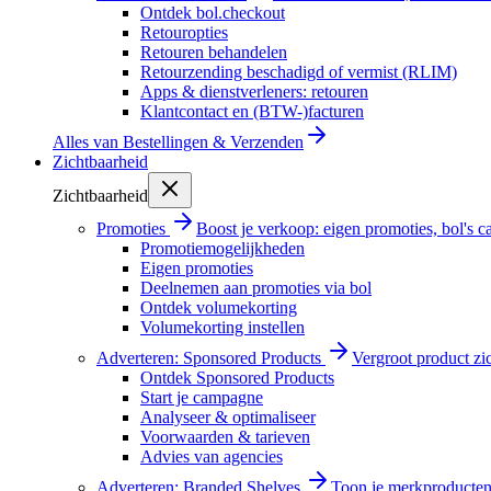
Ontdek bol.checkout
Retouropties
Retouren behandelen
Retourzending beschadigd of vermist (RLIM)
Apps & dienstverleners: retouren
Klantcontact en (BTW-)facturen
Alles van
Bestellingen & Verzenden
Zichtbaarheid
Zichtbaarheid
Promoties
Boost je verkoop: eigen promoties, bol's
Promotiemogelijkheden
Eigen promoties
Deelnemen aan promoties via bol
Ontdek volumekorting
Volumekorting instellen
Adverteren: Sponsored Products
Vergroot product zi
Ontdek Sponsored Products
Start je campagne
Analyseer & optimaliseer
Voorwaarden & tarieven
Advies van agencies
Adverteren: Branded Shelves
Toon je merkproducten 