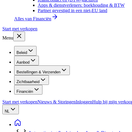
Apps & dienstverleners: boekhouding & BTW
Partner gevestigd in een niet-EU land
Alles van
Financiën
Start met verkopen
Menu
Beleid
Aanbod
Bestellingen & Verzenden
Zichtbaarheid
Financiën
Start met verkopen
Nieuws & Storingen
Inloggen
Hulp bij mijn verkoo
NL