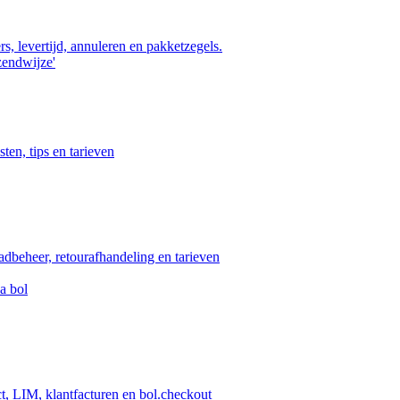
s, levertijd, annuleren en pakketzegels.
zendwijze'
ten, tips en tarieven
aadbeheer, retourafhandeling en tarieven
a bol
ct, LIM, klantfacturen en bol.checkout