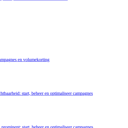
 campagnes en volumekorting
chtbaarheid: start, beheer en optimaliseer campagnes
prominent: start, beheer en optimaliseer campagnes