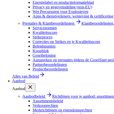
Energielabel en productinformatieblad
Privacy en gegevensdeling (non-EU)
Wet Precursoren voor Explosieven
Apps & dienstverleners: wetgeving & certificering
Prestaties & Klantbeoordelingen
Klantbeoordelingen, 
Servicenormen
Kwaliteitsscore
Strikeproces
Correcties op Strikes en je Kwaliteitsscore
Beleidspunten
Koopblok
Groeibeloning
Aanspreken op prestaties tijdens de GroeiStart per
Partnerbeoordelingen
Productbeoordelingen
Alles van
Beleid
Aanbod
Aanbod
Aanbodbeleid
Richtlijnen voor je aanbod: assortimen
Assortimentsbeleid
Verkooprechten
Merkrichtlijnen en eigendomsrechten