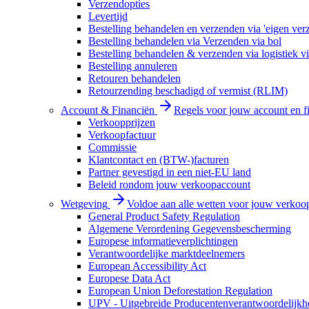
Verzendopties
Levertijd
Bestelling behandelen en verzenden via 'eigen ver
Bestelling behandelen via Verzenden via bol
Bestelling behandelen & verzenden via logistiek vi
Bestelling annuleren
Retouren behandelen
Retourzending beschadigd of vermist (RLIM)
Account & Financiën
Regels voor jouw account en f
Verkoopprijzen
Verkoopfactuur
Commissie
Klantcontact en (BTW-)facturen
Partner gevestigd in een niet-EU land
Beleid rondom jouw verkoopaccount
Wetgeving
Voldoe aan alle wetten voor jouw verkoo
General Product Safety Regulation
Algemene Verordening Gegevensbescherming
Europese informatieverplichtingen
Verantwoordelijke marktdeelnemers
European Accessibility Act
Europese Data Act
European Union Deforestation Regulation
UPV - Uitgebreide Producentenverantwoordelijkh