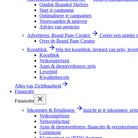
Ontdek Branded Shelves
Start je campagne
Optimaliseer je campagnes
Voorwaarden & tarieven
Advies van agencies
Adverteren: Brand Page Creator
Creëer een unieke m
Over de Brand Page Creator
Koopblok
Win het koopblok: invloed van prijs, levert
Koopblok
Verkoopprijzen
Apps & dienstverleners: prijs
Levertijd
Kwaliteitsscore
Alles van
Zichtbaarheid
Financiën
Financiën
Inkomsten & Betalingen
Inzicht in je inkomsten: pri
Verkoopprijzen
Verkoopfactuur
Apps & dienstverleners: financiën & verzekeringe
Commissie
Klantcontact en (BTW-)facturen