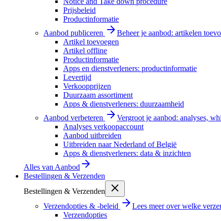
Notice and Take down procedure
Prijsbeleid
Productinformatie
Aanbod publiceren
Beheer je aanbod: artikelen toevo
Artikel toevoegen
Artikel offline
Productinformatie
Apps en dienstverleners: productinformatie
Levertijd
Verkoopprijzen
Duurzaam assortiment
Apps & dienstverleners: duurzaamheid
Aanbod verbeteren
Vergroot je aanbod: analyses, wh
Analyses verkoopaccount
Aanbod uitbreiden
Uitbreiden naar Nederland of België
Apps & dienstverleners: data & inzichten
Alles van
Aanbod
Bestellingen & Verzenden
Bestellingen & Verzenden
Verzendopties & -beleid
Lees meer over welke verzen
Verzendopties