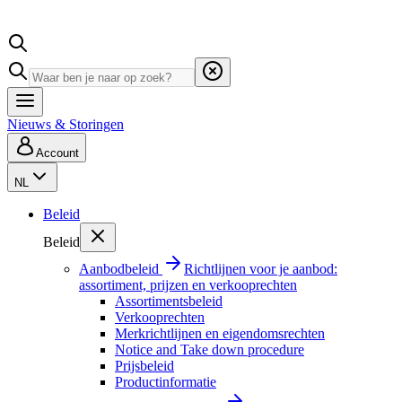
Nieuws & Storingen
Account
NL
Beleid
Beleid
Aanbodbeleid
Richtlijnen voor je aanbod:
assortiment, prijzen en verkooprechten
Assortimentsbeleid
Verkooprechten
Merkrichtlijnen en eigendomsrechten
Notice and Take down procedure
Prijsbeleid
Productinformatie