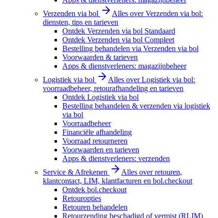
Verzenden via bol
Alles over Verzenden via bol:
diensten, tips en tarieven
Ontdek Verzenden via bol Standaard
Ontdek Verzenden via bol Compleet
Bestelling behandelen via Verzenden via bol
Voorwaarden & tarieven
Apps & dienstverleners: magazijnbeheer
Logistiek via bol
Alles over Logistiek via bol:
voorraadbeheer, retourafhandeling en tarieven
Ontdek Logistiek via bol
Bestelling behandelen & verzenden via logistiek
via bol
Voorraadbeheer
Financiële afhandeling
Voorraad retourneren
Voorwaarden en tarieven
Apps & dienstverleners: verzenden
Service & Afrekenen
Alles over retouren,
klantcontact, LIM, klantfacturen en bol.checkout
Ontdek bol.checkout
Retouropties
Retouren behandelen
Retourzending beschadigd of vermist (RLIM)