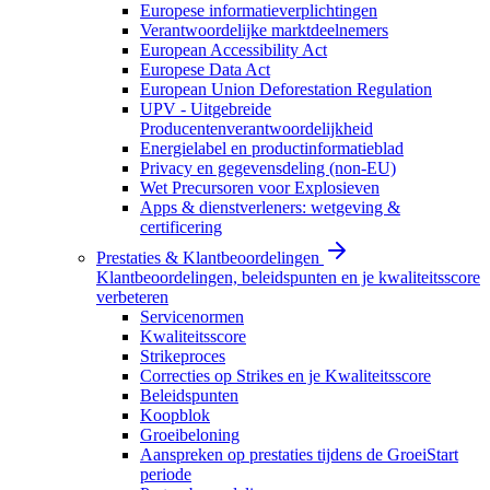
Europese informatieverplichtingen
Verantwoordelijke marktdeelnemers
European Accessibility Act
Europese Data Act
European Union Deforestation Regulation
UPV - Uitgebreide
Producentenverantwoordelijkheid
Energielabel en productinformatieblad
Privacy en gegevensdeling (non-EU)
Wet Precursoren voor Explosieven
Apps & dienstverleners: wetgeving &
certificering
Prestaties & Klantbeoordelingen
Klantbeoordelingen, beleidspunten en je kwaliteitsscore
verbeteren
Servicenormen
Kwaliteitsscore
Strikeproces
Correcties op Strikes en je Kwaliteitsscore
Beleidspunten
Koopblok
Groeibeloning
Aanspreken op prestaties tijdens de GroeiStart
periode