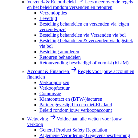
Verzend- & Retourbeleid
Lees meer over de regels
en het beleid rondom verzenden en retouren
Verzendopties
Levertijd
Bestelling behandelen en verzenden via 'eigen
verzendwijze'
Bestelling behandelen via Verzenden via bol
Bestelling behandelen & verzenden via logistiek
via bol
Bestelling annuleren
Retouren behandelen
Retourzending beschadigd of vermist (RLIM)
Account & Financiën
Regels voor jouw account en
financiën
Verkoopprijzen
Verkoopfactuur
Commissie
Klantcontact en (BTW-)facturen
Partner gevestigd in een niet-EU land
Beleid rondom jouw verkoopaccount
Wetgeving
Voldoe aan alle wetten voor jouw
verkoop
General Product Safety Regulation
Algemene Verordening Gegevensbescherming