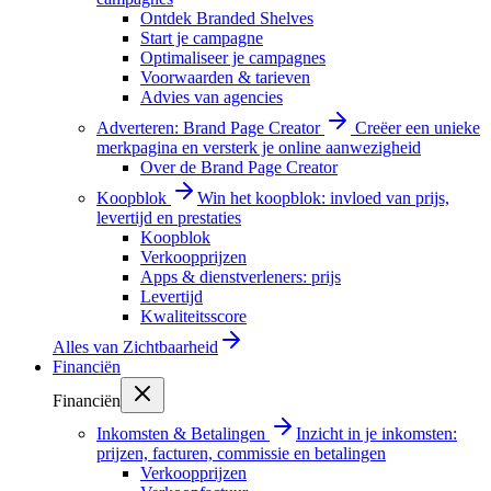
Ontdek Branded Shelves
Start je campagne
Optimaliseer je campagnes
Voorwaarden & tarieven
Advies van agencies
Adverteren: Brand Page Creator
Creëer een unieke
merkpagina en versterk je online aanwezigheid
Over de Brand Page Creator
Koopblok
Win het koopblok: invloed van prijs,
levertijd en prestaties
Koopblok
Verkoopprijzen
Apps & dienstverleners: prijs
Levertijd
Kwaliteitsscore
Alles van
Zichtbaarheid
Financiën
Financiën
Inkomsten & Betalingen
Inzicht in je inkomsten:
prijzen, facturen, commissie en betalingen
Verkoopprijzen