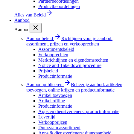
Partnerbeoordelingen
Productbeoordelingen
Alles van
Beleid
Aanbod
Aanbod
Aanbodbeleid
Richtlijnen voor je aanbod:
assortiment, prijzen en verkooprechten
Assortimentsbeleid
Verkooprechten
Merkrichtlijnen en eigendomsrechten
Notice and Take down procedure
Prijsbeleid
Productinformatie
Aanbod publiceren
Beheer je aanbod: artikelen
toevoegen, online krijgen en productinformatie
Artikel toevoegen
Artikel offline
Productinformatie
Apps en dienstverleners: productinformatie
Levertijd
Verkoopprijzen
Duurzaam assortiment
Apps & dienstverleners: duurzaamheid