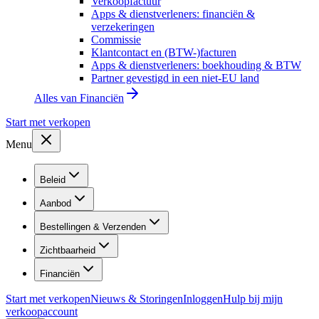
Verkoopfactuur
Apps & dienstverleners: financiën &
verzekeringen
Commissie
Klantcontact en (BTW-)facturen
Apps & dienstverleners: boekhouding & BTW
Partner gevestigd in een niet-EU land
Alles van
Financiën
Start met verkopen
Menu
Beleid
Aanbod
Bestellingen & Verzenden
Zichtbaarheid
Financiën
Start met verkopen
Nieuws & Storingen
Inloggen
Hulp bij mijn
verkoopaccount