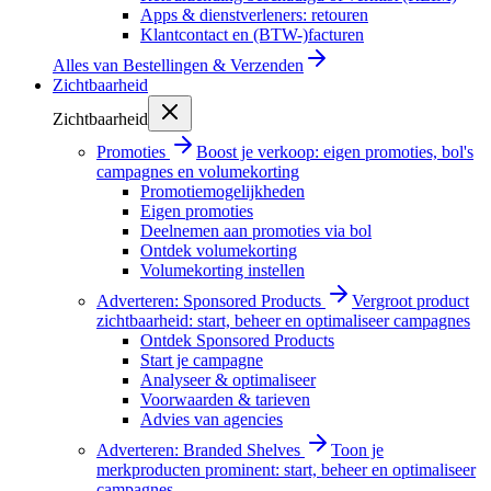
Apps & dienstverleners: retouren
Klantcontact en (BTW-)facturen
Alles van
Bestellingen & Verzenden
Zichtbaarheid
Zichtbaarheid
Promoties
Boost je verkoop: eigen promoties, bol's
campagnes en volumekorting
Promotiemogelijkheden
Eigen promoties
Deelnemen aan promoties via bol
Ontdek volumekorting
Volumekorting instellen
Adverteren: Sponsored Products
Vergroot product
zichtbaarheid: start, beheer en optimaliseer campagnes
Ontdek Sponsored Products
Start je campagne
Analyseer & optimaliseer
Voorwaarden & tarieven
Advies van agencies
Adverteren: Branded Shelves
Toon je
merkproducten prominent: start, beheer en optimaliseer
campagnes