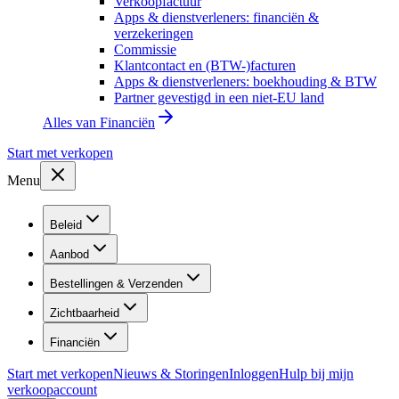
Verkoopfactuur
Apps & dienstverleners: financiën &
verzekeringen
Commissie
Klantcontact en (BTW-)facturen
Apps & dienstverleners: boekhouding & BTW
Partner gevestigd in een niet-EU land
Alles van
Financiën
Start met verkopen
Menu
Beleid
Aanbod
Bestellingen & Verzenden
Zichtbaarheid
Financiën
Start met verkopen
Nieuws & Storingen
Inloggen
Hulp bij mijn
verkoopaccount