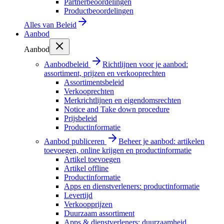
Partnerbeoordelingen
Productbeoordelingen
Alles van
Beleid
Aanbod
Aanbod
Aanbodbeleid
Richtlijnen voor je aanbod:
assortiment, prijzen en verkooprechten
Assortimentsbeleid
Verkooprechten
Merkrichtlijnen en eigendomsrechten
Notice and Take down procedure
Prijsbeleid
Productinformatie
Aanbod publiceren
Beheer je aanbod: artikelen
toevoegen, online krijgen en productinformatie
Artikel toevoegen
Artikel offline
Productinformatie
Apps en dienstverleners: productinformatie
Levertijd
Verkoopprijzen
Duurzaam assortiment
Apps & dienstverleners: duurzaamheid