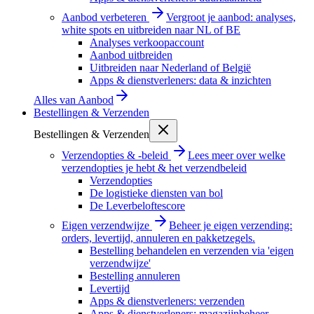
Aanbod verbeteren
Vergroot je aanbod: analyses,
white spots en uitbreiden naar NL of BE
Analyses verkoopaccount
Aanbod uitbreiden
Uitbreiden naar Nederland of België
Apps & dienstverleners: data & inzichten
Alles van
Aanbod
Bestellingen & Verzenden
Bestellingen & Verzenden
Verzendopties & -beleid
Lees meer over welke
verzendopties je hebt & het verzendbeleid
Verzendopties
De logistieke diensten van bol
De Leverbeloftescore
Eigen verzendwijze
Beheer je eigen verzending:
orders, levertijd, annuleren en pakketzegels.
Bestelling behandelen en verzenden via 'eigen
verzendwijze'
Bestelling annuleren
Levertijd
Apps & dienstverleners: verzenden
Apps & dienstverleners: magazijnbeheer