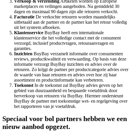
Verkoop & verzending
Artikelen worden op Europese
marketplaces en veilingen aangeboden. Na gemiddeld 30
dagen en maximaal 90 dagen zijn alle retouren verkocht.
Facturatie
De verkochte retouren worden maandelijks
uitbetaald aan de partner en de partner kan het retour volledig
uit het systeem afboeken.
Klantenservice
BuyBay heeft een internationale
klantenservice die het volledige contact met de consument
verzorgd, inclusief productvragen, retouraanvragen en
garanties.
Inzichten
BuyBay verzamelt informatie over consumenten
reviews, productkwaliteit en verwaarding. Op basis van deze
informatie verzorgt BuyBay inzichten en advies over de
retouren. Zo krijgt de partner per productcategorie advies over
de waarde van haar retouren en advies over hoe zij haar
assortiment en productinformatie kan verbeteren.
Toekomst
In de toekomst zal BuyBay advies geven op het
gebied van duurzaamheid en bespaarde voetafdruk door
herverkoop van retouren via BuyBay. Hiermee ondersteunt
BuyBay de partner met toekomstige wet- en regelgeving over
het rapporteren van je voetafdruk.
Speciaal voor bol partners hebben we een
nieuw aanbod opgezet.