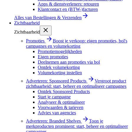
Apps & dienstverleners: retouren
Klantcontact en (BTW-)facturen
Alles van
Bestellingen & Verzenden
Zichtbaarheid
Zichtbaarheid
Promoties
Boost je verkoop: eigen promoties, bol's
campagnes en volumekorting
Promotiemogelijkheden
Eigen promoties
Deelnemen aan promoties via bol
Ontdek volumekorting
Volumekorting instellen
Adverteren: Sponsored Products
Vergroot product
zichtbaarheid: start, beheer en optimaliseer campagnes
Ontdek Sponsored Products
Start je campagne
Analyseer & optimaliseer
Voorwaarden & tarieven
Advies van agencies
Adverteren: Branded Shelves
Toon je
merkproducten prominent: start, beheer en optimaliseer
campagnes