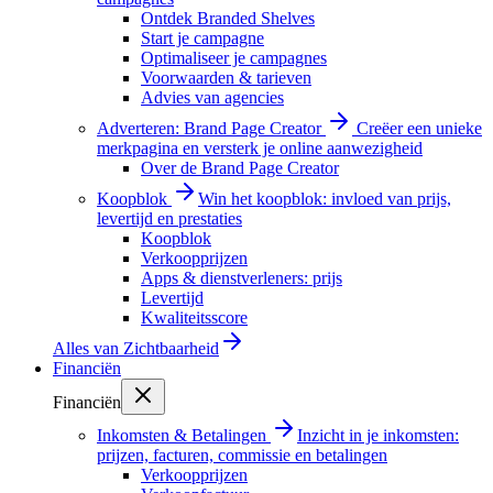
Ontdek Branded Shelves
Start je campagne
Optimaliseer je campagnes
Voorwaarden & tarieven
Advies van agencies
Adverteren: Brand Page Creator
Creëer een unieke
merkpagina en versterk je online aanwezigheid
Over de Brand Page Creator
Koopblok
Win het koopblok: invloed van prijs,
levertijd en prestaties
Koopblok
Verkoopprijzen
Apps & dienstverleners: prijs
Levertijd
Kwaliteitsscore
Alles van
Zichtbaarheid
Financiën
Financiën
Inkomsten & Betalingen
Inzicht in je inkomsten:
prijzen, facturen, commissie en betalingen
Verkoopprijzen