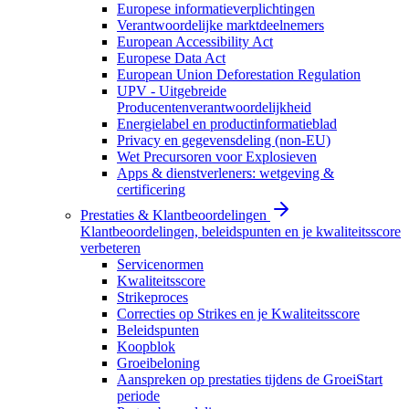
Europese informatieverplichtingen
Verantwoordelijke marktdeelnemers
European Accessibility Act
Europese Data Act
European Union Deforestation Regulation
UPV - Uitgebreide
Producentenverantwoordelijkheid
Energielabel en productinformatieblad
Privacy en gegevensdeling (non-EU)
Wet Precursoren voor Explosieven
Apps & dienstverleners: wetgeving &
certificering
Prestaties & Klantbeoordelingen
Klantbeoordelingen, beleidspunten en je kwaliteitsscore
verbeteren
Servicenormen
Kwaliteitsscore
Strikeproces
Correcties op Strikes en je Kwaliteitsscore
Beleidspunten
Koopblok
Groeibeloning
Aanspreken op prestaties tijdens de GroeiStart
periode