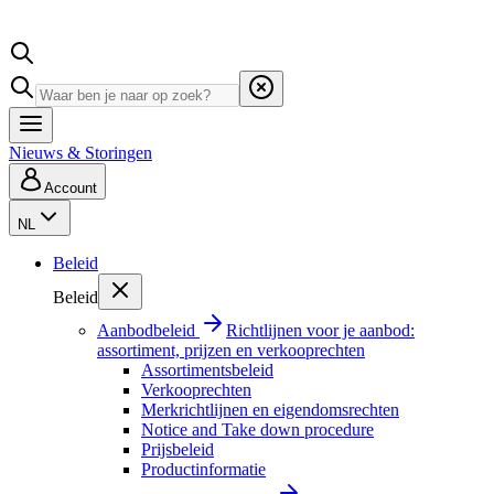
Nieuws & Storingen
Account
NL
Beleid
Beleid
Aanbodbeleid
Richtlijnen voor je aanbod:
assortiment, prijzen en verkooprechten
Assortimentsbeleid
Verkooprechten
Merkrichtlijnen en eigendomsrechten
Notice and Take down procedure
Prijsbeleid
Productinformatie