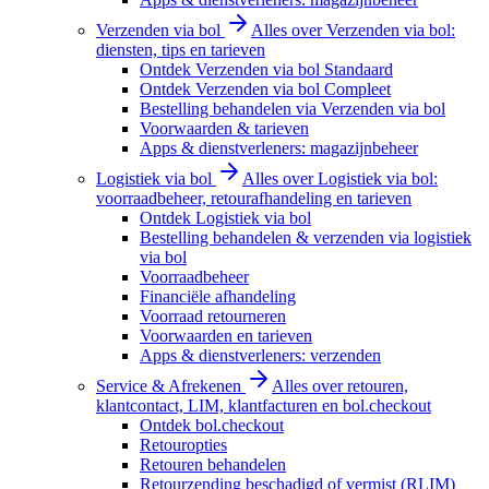
Verzenden via bol
Alles over Verzenden via bol:
diensten, tips en tarieven
Ontdek Verzenden via bol Standaard
Ontdek Verzenden via bol Compleet
Bestelling behandelen via Verzenden via bol
Voorwaarden & tarieven
Apps & dienstverleners: magazijnbeheer
Logistiek via bol
Alles over Logistiek via bol:
voorraadbeheer, retourafhandeling en tarieven
Ontdek Logistiek via bol
Bestelling behandelen & verzenden via logistiek
via bol
Voorraadbeheer
Financiële afhandeling
Voorraad retourneren
Voorwaarden en tarieven
Apps & dienstverleners: verzenden
Service & Afrekenen
Alles over retouren,
klantcontact, LIM, klantfacturen en bol.checkout
Ontdek bol.checkout
Retouropties
Retouren behandelen
Retourzending beschadigd of vermist (RLIM)