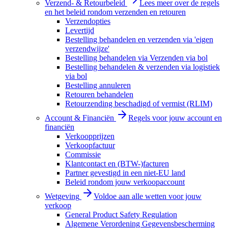
Verzend- & Retourbeleid
Lees meer over de regels
en het beleid rondom verzenden en retouren
Verzendopties
Levertijd
Bestelling behandelen en verzenden via 'eigen
verzendwijze'
Bestelling behandelen via Verzenden via bol
Bestelling behandelen & verzenden via logistiek
via bol
Bestelling annuleren
Retouren behandelen
Retourzending beschadigd of vermist (RLIM)
Account & Financiën
Regels voor jouw account en
financiën
Verkoopprijzen
Verkoopfactuur
Commissie
Klantcontact en (BTW-)facturen
Partner gevestigd in een niet-EU land
Beleid rondom jouw verkoopaccount
Wetgeving
Voldoe aan alle wetten voor jouw
verkoop
General Product Safety Regulation
Algemene Verordening Gegevensbescherming