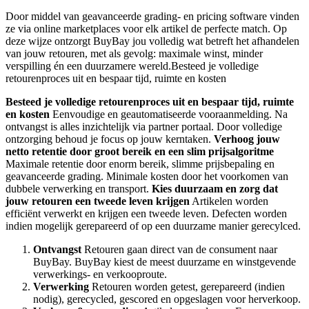
Door middel van geavanceerde grading- en pricing software vinden
ze via online marketplaces voor elk artikel de perfecte match. Op
deze wijze ontzorgt BuyBay jou volledig wat betreft het afhandelen
van jouw retouren, met als gevolg: maximale winst, minder
verspilling én een duurzamere wereld.Besteed je volledige
retourenproces uit en bespaar tijd, ruimte en kosten
Besteed je volledige retourenproces uit en bespaar tijd, ruimte
en kosten
Eenvoudige en geautomatiseerde vooraanmelding. Na
ontvangst is alles inzichtelijk via partner portaal. Door volledige
ontzorging behoud je focus op jouw kerntaken.
Verhoog jouw
netto retentie door groot bereik en een slim prijsalgoritme
Maximale retentie door enorm bereik, slimme prijsbepaling en
geavanceerde grading. Minimale kosten door het voorkomen van
dubbele verwerking en transport.
Kies duurzaam en zorg dat
jouw retouren een tweede leven krijgen
Artikelen worden
efficiënt verwerkt en krijgen een tweede leven. Defecten worden
indien mogelijk gerepareerd of op een duurzame manier gerecylced.
Ontvangst
Retouren gaan direct van de consument naar
BuyBay. BuyBay kiest de meest duurzame en winstgevende
verwerkings- en verkooproute.
Verwerking
Retouren worden getest, gerepareerd (indien
nodig), gerecycled, gescored en opgeslagen voor herverkoop.