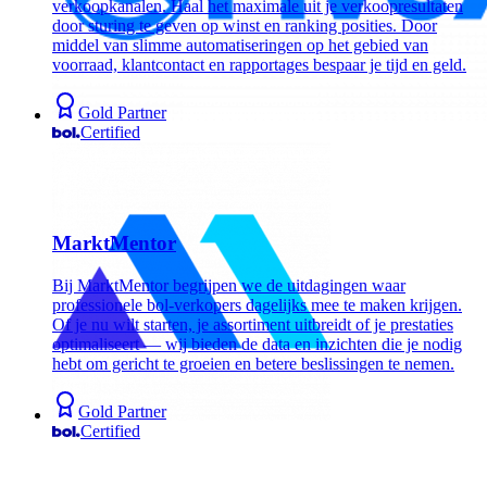
verkoopkanalen. Haal het maximale uit je verkoopresultaten
door sturing te geven op winst en ranking posities. Door
middel van slimme automatiseringen op het gebied van
voorraad, klantcontact en rapportages bespaar je tijd en geld.
Gold Partner
Certified
MarktMentor
Bij MarktMentor begrijpen we de uitdagingen waar
professionele bol-verkopers dagelijks mee te maken krijgen.
Of je nu wilt starten, je assortiment uitbreidt of je prestaties
optimaliseert — wij bieden de data en inzichten die je nodig
hebt om gericht te groeien en betere beslissingen te nemen.
Gold Partner
Certified