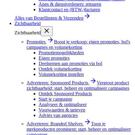
Apps & dienstverleners: retouren
Klantcontact en (BTW-)facturen
Alles van
Bestellingen & Verzenden
Zichtbaarheid
Zichtbaarheid
Promoties
Boost je verkoop: eigen promoties, bol's
campagnes en volumekorting
Promotiemogelijkheden
Eigen promoties
Deelnemen aan promoties via bol
Ontdek volumekorting
Volumekorting instellen
Adverteren: Sponsored Products
Vergroot product
zichtbaarheid: start, beheer en optimaliseer campagnes
Ontdek Sponsored Products
Start je campagne
Analyseer & optimaliseer
Voorwaarden & tarieven
Advies van agencies
Adverteren: Branded Shelves
Toon je
merkproducten prominent: start, beheer en optimaliseer
campagnes