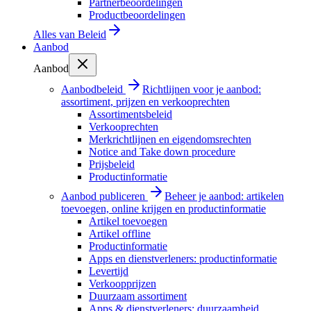
Partnerbeoordelingen
Productbeoordelingen
Alles van
Beleid
Aanbod
Aanbod
Aanbodbeleid
Richtlijnen voor je aanbod:
assortiment, prijzen en verkooprechten
Assortimentsbeleid
Verkooprechten
Merkrichtlijnen en eigendomsrechten
Notice and Take down procedure
Prijsbeleid
Productinformatie
Aanbod publiceren
Beheer je aanbod: artikelen
toevoegen, online krijgen en productinformatie
Artikel toevoegen
Artikel offline
Productinformatie
Apps en dienstverleners: productinformatie
Levertijd
Verkoopprijzen
Duurzaam assortiment
Apps & dienstverleners: duurzaamheid