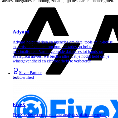
advies, integraties en tooling, zodat jij tijd bespaart en sneller groeit.
Adyard
Adyard helpt merken en agencies om data, tools en in-house
expertise te benutten om hun prestaties op bol te
maximaliseren. Van uitgebreide databases tot hands-on
strategisch advies: we bieden alles wat je nodig hebt om je
winstgevendheid en zichtbaarheid te verbeteren.
Silver Partner
Certified
FiveX
FiveX is hét e-commerce data analytics platform voor al je