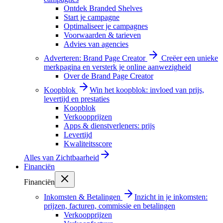
Ontdek Branded Shelves
Start je campagne
Optimaliseer je campagnes
Voorwaarden & tarieven
Advies van agencies
Adverteren: Brand Page Creator
Creëer een unieke
merkpagina en versterk je online aanwezigheid
Over de Brand Page Creator
Koopblok
Win het koopblok: invloed van prijs,
levertijd en prestaties
Koopblok
Verkoopprijzen
Apps & dienstverleners: prijs
Levertijd
Kwaliteitsscore
Alles van
Zichtbaarheid
Financiën
Financiën
Inkomsten & Betalingen
Inzicht in je inkomsten:
prijzen, facturen, commissie en betalingen
Verkoopprijzen