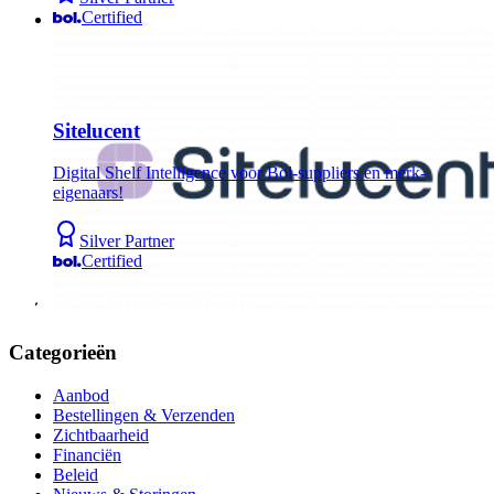
Certified
Sitelucent
Digital Shelf Intelligence voor Bol-suppliers en merk-
eigenaars!
Silver Partner
Certified
Categorieën
Aanbod
Bestellingen & Verzenden
Zichtbaarheid
Financiën
Beleid