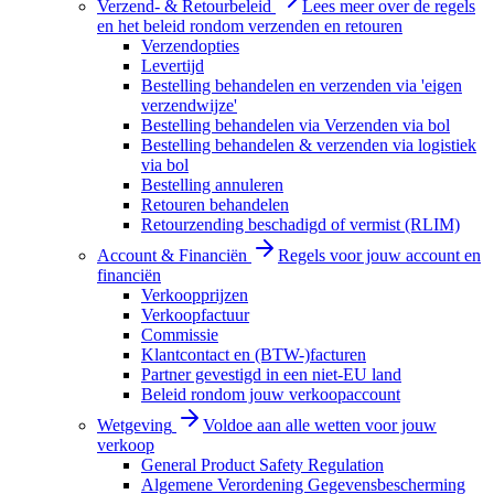
Verzend- & Retourbeleid
Lees meer over de regels
en het beleid rondom verzenden en retouren
Verzendopties
Levertijd
Bestelling behandelen en verzenden via 'eigen
verzendwijze'
Bestelling behandelen via Verzenden via bol
Bestelling behandelen & verzenden via logistiek
via bol
Bestelling annuleren
Retouren behandelen
Retourzending beschadigd of vermist (RLIM)
Account & Financiën
Regels voor jouw account en
financiën
Verkoopprijzen
Verkoopfactuur
Commissie
Klantcontact en (BTW-)facturen
Partner gevestigd in een niet-EU land
Beleid rondom jouw verkoopaccount
Wetgeving
Voldoe aan alle wetten voor jouw
verkoop
General Product Safety Regulation
Algemene Verordening Gegevensbescherming