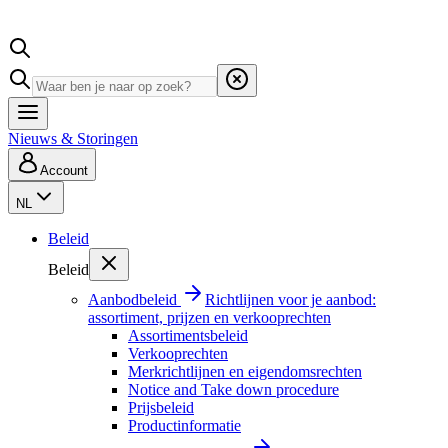
Nieuws & Storingen
Account
NL
Beleid
Beleid
Aanbodbeleid
Richtlijnen voor je aanbod:
assortiment, prijzen en verkooprechten
Assortimentsbeleid
Verkooprechten
Merkrichtlijnen en eigendomsrechten
Notice and Take down procedure
Prijsbeleid
Productinformatie