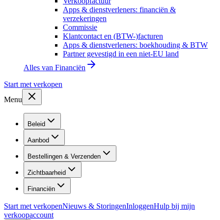
Verkoopfactuur
Apps & dienstverleners: financiën &
verzekeringen
Commissie
Klantcontact en (BTW-)facturen
Apps & dienstverleners: boekhouding & BTW
Partner gevestigd in een niet-EU land
Alles van
Financiën
Start met verkopen
Menu
Beleid
Aanbod
Bestellingen & Verzenden
Zichtbaarheid
Financiën
Start met verkopen
Nieuws & Storingen
Inloggen
Hulp bij mijn
verkoopaccount