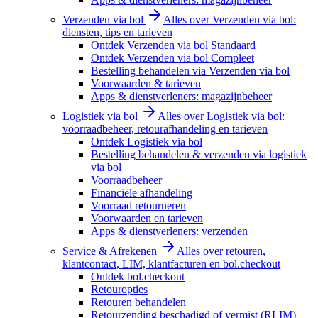
Verzenden via bol
Alles over Verzenden via bol:
diensten, tips en tarieven
Ontdek Verzenden via bol Standaard
Ontdek Verzenden via bol Compleet
Bestelling behandelen via Verzenden via bol
Voorwaarden & tarieven
Apps & dienstverleners: magazijnbeheer
Logistiek via bol
Alles over Logistiek via bol:
voorraadbeheer, retourafhandeling en tarieven
Ontdek Logistiek via bol
Bestelling behandelen & verzenden via logistiek
via bol
Voorraadbeheer
Financiële afhandeling
Voorraad retourneren
Voorwaarden en tarieven
Apps & dienstverleners: verzenden
Service & Afrekenen
Alles over retouren,
klantcontact, LIM, klantfacturen en bol.checkout
Ontdek bol.checkout
Retouropties
Retouren behandelen
Retourzending beschadigd of vermist (RLIM)