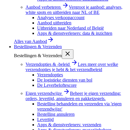
Aanbod verbeteren
Vergroot je aanbod: analyses,
white spots en uitbreiden naar NL of BE
Analyses verkoopaccount
Aanbod uitbreiden
Uitbreiden naar Nederland of België
Apps & dienstverleners: data & inzichten
Alles van
Aanbod
Bestellingen & Verzenden
Bestellingen & Verzenden
Verzendopties & -beleid
Lees meer over welke
verzendopties je hebt & het verzendbeleid
Verzendopties
De logistieke diensten van bol
De Leverbeloftescore
Eigen verzendwijze
Beheer je eigen verzending:
orders, levertijd, annuleren en pakketzegels.
Bestelling behandelen en verzenden via 'eigen
verzendwijze'
Bestelling annuleren
Levertijd
Apps & dienstverleners: verzenden
Apps & dienstverleners: magazijnbeheer