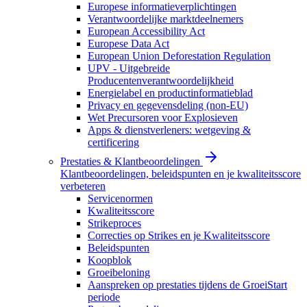
Europese informatieverplichtingen
Verantwoordelijke marktdeelnemers
European Accessibility Act
Europese Data Act
European Union Deforestation Regulation
UPV - Uitgebreide
Producentenverantwoordelijkheid
Energielabel en productinformatieblad
Privacy en gegevensdeling (non-EU)
Wet Precursoren voor Explosieven
Apps & dienstverleners: wetgeving &
certificering
Prestaties & Klantbeoordelingen
Klantbeoordelingen, beleidspunten en je kwaliteitsscore
verbeteren
Servicenormen
Kwaliteitsscore
Strikeproces
Correcties op Strikes en je Kwaliteitsscore
Beleidspunten
Koopblok
Groeibeloning
Aanspreken op prestaties tijdens de GroeiStart
periode