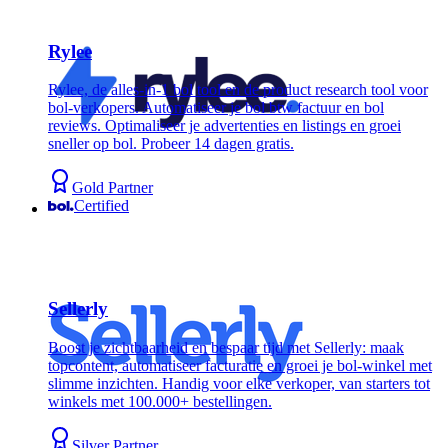
Rylee
Rylee, de alles-in-1 bol tool en de product research tool voor
bol-verkopers. Automatiseer je bol btw factuur en bol
reviews. Optimaliseer je advertenties en listings en groei
sneller op bol. Probeer 14 dagen gratis.
Gold Partner
Certified
Sellerly
Boost je zichtbaarheid en bespaar tijd met Sellerly: maak
topcontent, automatiseer facturatie en groei je bol-winkel met
slimme inzichten. Handig voor elke verkoper, van starters tot
winkels met 100.000+ bestellingen.
Silver Partner