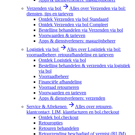
Verzenden via bol
Alles over Verzenden via bol:
diensten, tips en tarieven
Ontdek Verzenden via bol Standaard
Ontdek Verzenden via bol Compleet
Bestelling behandelen via Verzenden via bol
Voorwaarden & tarieven
Apps & dienstverleners: magazijnbeheer
Logistiek via bol
Alles over Logistiek via bol:
voorraadbeheer, retourafhandeling en tarieven
Ontdek Logistiek via bol
Bestelling behandelen & verzenden via logistiek
via bol
Voorraadbeheer
Financiële afhandeling
Voorraad retourneren
Voorwaarden en tarieven
Apps & dienstverleners: verzenden
Service & Afrekenen
Alles over retouren,
klantcontact, LIM, klantfacturen en bol.checkout
Ontdek bol.checkout
Retouropties
Retouren behandelen
Retourzending beschadigd of vermist (RLIM)