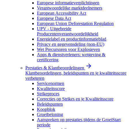
Europese informatieverplichtingen
Verantwoordelijke marktdeelnemers
European Accessibility Act
Europese Data Act
European Union Deforestation Regulation
UPV - Uitgebreide
Producentenverantwoordelijkheid
Energielabel en productinformatieblad
Privacy en gegevensdeling (non-EU)
Wet Precursoren voor Explosieven
Apps & dienstverleners: wetgeving &
certificering
Prestaties & Klantbeoordelingen
Klantbeoordelingen, beleidspunten en je kwaliteitsscore
verbeteren
Servicenormen
Kwaliteitsscore
Strikeproces
Correcties op Strikes en je Kwaliteitsscore
Beleidspunten
Koopblok
Groeibeloning
Aanspreken op prestaties tijdens de GroeiStart
periode