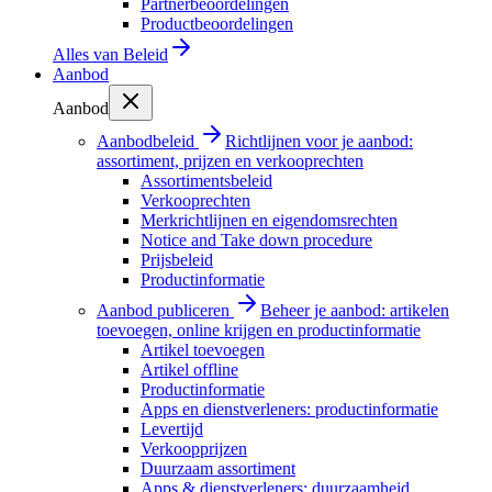
Partnerbeoordelingen
Productbeoordelingen
Alles van
Beleid
Aanbod
Aanbod
Aanbodbeleid
Richtlijnen voor je aanbod:
assortiment, prijzen en verkooprechten
Assortimentsbeleid
Verkooprechten
Merkrichtlijnen en eigendomsrechten
Notice and Take down procedure
Prijsbeleid
Productinformatie
Aanbod publiceren
Beheer je aanbod: artikelen
toevoegen, online krijgen en productinformatie
Artikel toevoegen
Artikel offline
Productinformatie
Apps en dienstverleners: productinformatie
Levertijd
Verkoopprijzen
Duurzaam assortiment
Apps & dienstverleners: duurzaamheid