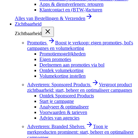
Apps & dienstverleners: retouren
Klantcontact en (BTW-)facturen
Alles van
Bestellingen & Verzenden
Zichtbaarheid
Zichtbaarheid
Promoties
Boost je verkoop: eigen promoties, bol's
campagnes en volumekorting
Promotiemogelijkheden
Eigen promoties
Deelnemen aan promoties via bol
Ontdek volumekorting
Volumekorting instellen
Adverteren: Sponsored Products
Vergroot product
zichtbaarheid: start, beheer en optimaliseer campagnes
Ontdek Sponsored Products
Start je campagne
Analyseer & optimaliseer
Voorwaarden & tarieven
Advies van agencies
Adverteren: Branded Shelves
Toon je
merkproducten prominent: start, beheer en optimaliseer
campagnes