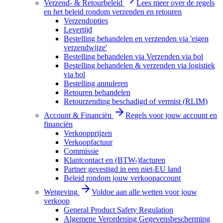
Verzend- & Retourbeleid
Lees meer over de regels
en het beleid rondom verzenden en retouren
Verzendopties
Levertijd
Bestelling behandelen en verzenden via 'eigen
verzendwijze'
Bestelling behandelen via Verzenden via bol
Bestelling behandelen & verzenden via logistiek
via bol
Bestelling annuleren
Retouren behandelen
Retourzending beschadigd of vermist (RLIM)
Account & Financiën
Regels voor jouw account en
financiën
Verkoopprijzen
Verkoopfactuur
Commissie
Klantcontact en (BTW-)facturen
Partner gevestigd in een niet-EU land
Beleid rondom jouw verkoopaccount
Wetgeving
Voldoe aan alle wetten voor jouw
verkoop
General Product Safety Regulation
Algemene Verordening Gegevensbescherming