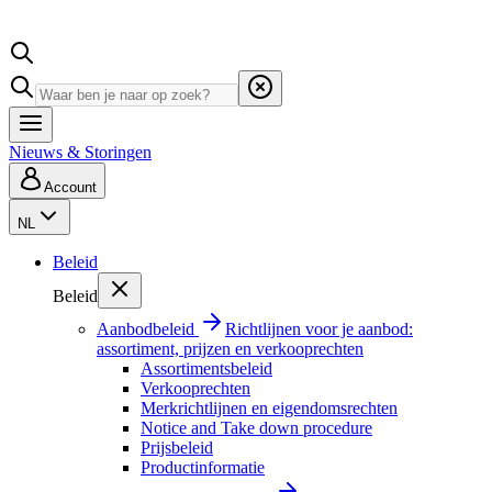
Nieuws & Storingen
Account
NL
Beleid
Beleid
Aanbodbeleid
Richtlijnen voor je aanbod:
assortiment, prijzen en verkooprechten
Assortimentsbeleid
Verkooprechten
Merkrichtlijnen en eigendomsrechten
Notice and Take down procedure
Prijsbeleid
Productinformatie