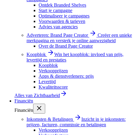
Ontdek Branded Shelves
Start je campagne
Optimaliseer je campagnes
Voorwaarden & tarieven
Advies van agencies
Adverteren: Brand Page Creator
Creëer een unieke
merkpagina en versterk je online aanwezigheid
Over de Brand Page Creator
Koopblok
Win het koopblok: invloed van prijs,
levertijd en prestaties
Koopblok
Verkoopprijzen
Apps & dienstverleners: prijs
Levertijd
Kwaliteitsscore
Alles van
Zichtbaarheid
Financiën
Financiën
Inkomsten & Betalingen
Inzicht in je inkomsten:
prijzen, facturen, commissie en betalingen
Verkoopprijzen