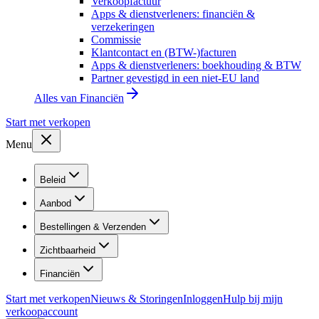
Verkoopfactuur
Apps & dienstverleners: financiën &
verzekeringen
Commissie
Klantcontact en (BTW-)facturen
Apps & dienstverleners: boekhouding & BTW
Partner gevestigd in een niet-EU land
Alles van
Financiën
Start met verkopen
Menu
Beleid
Aanbod
Bestellingen & Verzenden
Zichtbaarheid
Financiën
Start met verkopen
Nieuws & Storingen
Inloggen
Hulp bij mijn
verkoopaccount