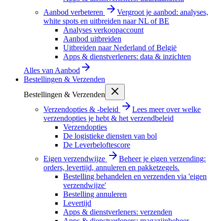
Aanbod verbeteren
Vergroot je aanbod: analyses,
white spots en uitbreiden naar NL of BE
Analyses verkoopaccount
Aanbod uitbreiden
Uitbreiden naar Nederland of België
Apps & dienstverleners: data & inzichten
Alles van
Aanbod
Bestellingen & Verzenden
Bestellingen & Verzenden
Verzendopties & -beleid
Lees meer over welke
verzendopties je hebt & het verzendbeleid
Verzendopties
De logistieke diensten van bol
De Leverbeloftescore
Eigen verzendwijze
Beheer je eigen verzending:
orders, levertijd, annuleren en pakketzegels.
Bestelling behandelen en verzenden via 'eigen
verzendwijze'
Bestelling annuleren
Levertijd
Apps & dienstverleners: verzenden
Apps & dienstverleners: magazijnbeheer