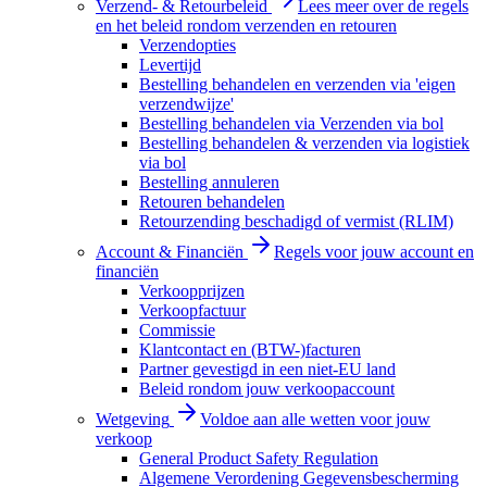
Verzend- & Retourbeleid
Lees meer over de regels
en het beleid rondom verzenden en retouren
Verzendopties
Levertijd
Bestelling behandelen en verzenden via 'eigen
verzendwijze'
Bestelling behandelen via Verzenden via bol
Bestelling behandelen & verzenden via logistiek
via bol
Bestelling annuleren
Retouren behandelen
Retourzending beschadigd of vermist (RLIM)
Account & Financiën
Regels voor jouw account en
financiën
Verkoopprijzen
Verkoopfactuur
Commissie
Klantcontact en (BTW-)facturen
Partner gevestigd in een niet-EU land
Beleid rondom jouw verkoopaccount
Wetgeving
Voldoe aan alle wetten voor jouw
verkoop
General Product Safety Regulation
Algemene Verordening Gegevensbescherming