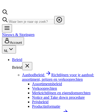
Nieuws & Storingen
Account
NL
Beleid
Beleid
Aanbodbeleid
Richtlijnen voor je aanbod:
assortiment, prijzen en verkooprechten
Assortimentsbeleid
Verkooprechten
Merkrichtlijnen en eigendomsrechten
Notice and Take down procedure
Prijsbeleid
Productinformatie