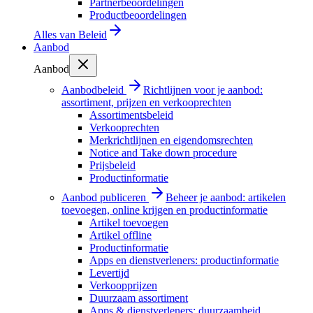
Partnerbeoordelingen
Productbeoordelingen
Alles van
Beleid
Aanbod
Aanbod
Aanbodbeleid
Richtlijnen voor je aanbod:
assortiment, prijzen en verkooprechten
Assortimentsbeleid
Verkooprechten
Merkrichtlijnen en eigendomsrechten
Notice and Take down procedure
Prijsbeleid
Productinformatie
Aanbod publiceren
Beheer je aanbod: artikelen
toevoegen, online krijgen en productinformatie
Artikel toevoegen
Artikel offline
Productinformatie
Apps en dienstverleners: productinformatie
Levertijd
Verkoopprijzen
Duurzaam assortiment
Apps & dienstverleners: duurzaamheid