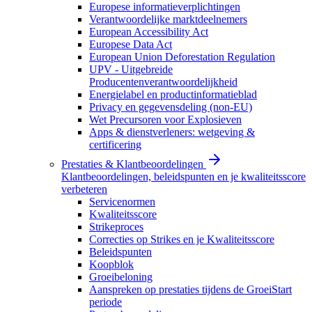
Europese informatieverplichtingen
Verantwoordelijke marktdeelnemers
European Accessibility Act
Europese Data Act
European Union Deforestation Regulation
UPV - Uitgebreide
Producentenverantwoordelijkheid
Energielabel en productinformatieblad
Privacy en gegevensdeling (non-EU)
Wet Precursoren voor Explosieven
Apps & dienstverleners: wetgeving &
certificering
Prestaties & Klantbeoordelingen
Klantbeoordelingen, beleidspunten en je kwaliteitsscore
verbeteren
Servicenormen
Kwaliteitsscore
Strikeproces
Correcties op Strikes en je Kwaliteitsscore
Beleidspunten
Koopblok
Groeibeloning
Aanspreken op prestaties tijdens de GroeiStart
periode