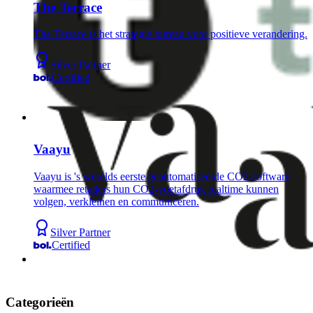
The Terrace
The Terrace is het strategie bureau voor positieve verandering.
Silver Partner
Certified
Vaayu
Vaayu is 's werelds eerste geautomatiseerde CO2-software
waarmee retailers hun CO2-voetafdruk realtime kunnen
volgen, verkleinen en communiceren.
Silver Partner
Certified
Categorieën