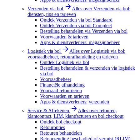
Verzenden via bol
Alles over Verzenden via bol:
diensten, tips en tarieven
Ontdek Verzenden via bol Standaard
Ontdek Verzenden via bol Compleet
Bestelling behandelen via Verzenden via bol
Voorwaarden & tarieven
Apps & dienstverleners: magazijnbeheer
Logistiek via bol
Alles over Logistiek via bol:
voorraadbeheer, retourafhandeling en tarieven
Ontdek Logistiek via bol
Bestelling behandelen & verzenden via logistiek
via bol
Voorraadbeheer
Financiële afhandeling
Voorraad retourneren
Voorwaarden en tarieven
Apps & dienstverleners: verzenden
Service & Afrekenen
Alles over retouren,
klantcontact, LIM, klantfacturen en bol.checkout
Ontdek bol.checkout
Retouropties
Retouren behandelen
Retourzending beschadigd of vermist (RLIM)