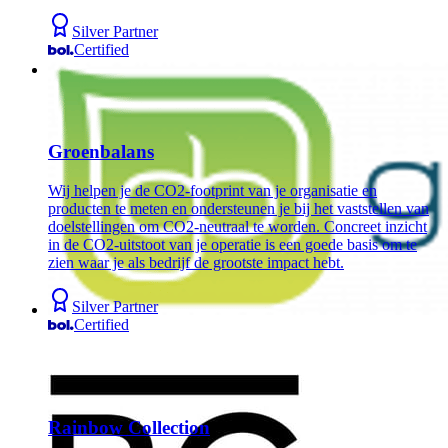
Silver Partner
Certified
Groenbalans
Wij helpen je de CO2-footprint van je organisatie en
producten te meten en ondersteunen je bij het vaststellen van
doelstellingen om CO2-neutraal te worden. Concreet inzicht
in de CO2-uitstoot van je operatie is een goede basis om te
zien waar je als bedrijf de grootste impact hebt.
Silver Partner
Certified
Rainbow Collection