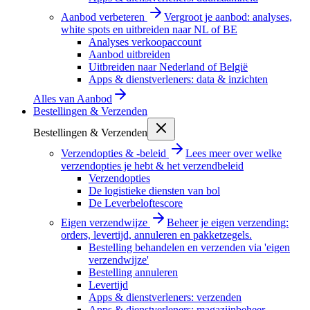
Aanbod verbeteren
Vergroot je aanbod: analyses,
white spots en uitbreiden naar NL of BE
Analyses verkoopaccount
Aanbod uitbreiden
Uitbreiden naar Nederland of België
Apps & dienstverleners: data & inzichten
Alles van
Aanbod
Bestellingen & Verzenden
Bestellingen & Verzenden
Verzendopties & -beleid
Lees meer over welke
verzendopties je hebt & het verzendbeleid
Verzendopties
De logistieke diensten van bol
De Leverbeloftescore
Eigen verzendwijze
Beheer je eigen verzending:
orders, levertijd, annuleren en pakketzegels.
Bestelling behandelen en verzenden via 'eigen
verzendwijze'
Bestelling annuleren
Levertijd
Apps & dienstverleners: verzenden
Apps & dienstverleners: magazijnbeheer