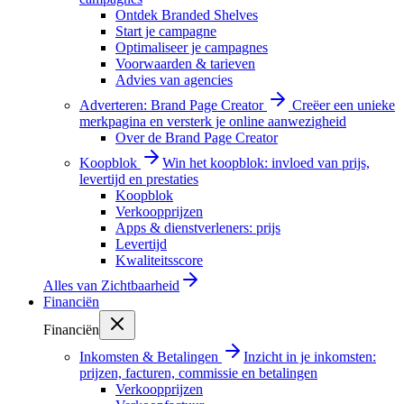
Ontdek Branded Shelves
Start je campagne
Optimaliseer je campagnes
Voorwaarden & tarieven
Advies van agencies
Adverteren: Brand Page Creator
Creëer een unieke
merkpagina en versterk je online aanwezigheid
Over de Brand Page Creator
Koopblok
Win het koopblok: invloed van prijs,
levertijd en prestaties
Koopblok
Verkoopprijzen
Apps & dienstverleners: prijs
Levertijd
Kwaliteitsscore
Alles van
Zichtbaarheid
Financiën
Financiën
Inkomsten & Betalingen
Inzicht in je inkomsten:
prijzen, facturen, commissie en betalingen
Verkoopprijzen