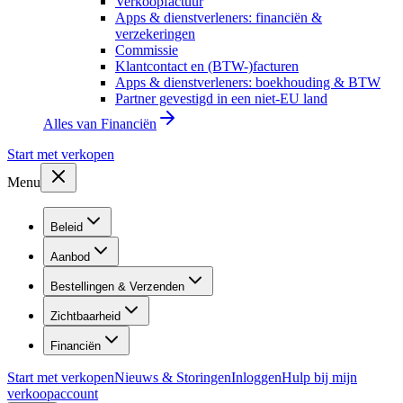
Verkoopfactuur
Apps & dienstverleners: financiën &
verzekeringen
Commissie
Klantcontact en (BTW-)facturen
Apps & dienstverleners: boekhouding & BTW
Partner gevestigd in een niet-EU land
Alles van
Financiën
Start met verkopen
Menu
Beleid
Aanbod
Bestellingen & Verzenden
Zichtbaarheid
Financiën
Start met verkopen
Nieuws & Storingen
Inloggen
Hulp bij mijn
verkoopaccount