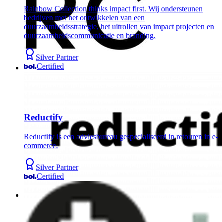
Rainbow Collection thinks impact first. Wij ondersteunen
bedrijven met het ontwikkelen van een
duurzaamheidsstrategie, het uitrollen van impact projecten en
duurzaamheidscommunicatie en branding.
Silver Partner
Certified
Reductify
Reductify is een adviesbureau gespecialiseerd in retouren in e-
commerce.
Silver Partner
Certified