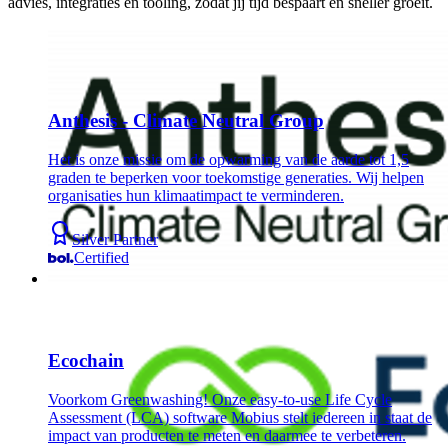
advies, integraties en tooling, zodat jij tijd bespaart en sneller groeit.
Anthesis - Climate Neutral Group
Het is onze missie om de opwarming van de aarde tot 1,5
graden te beperken voor toekomstige generaties. Wij helpen
organisaties hun klimaatimpact te verminderen.
Silver Partner
Certified
Ecochain
Voorkom Greenwashing! Onze easy-to-use Life Cycle
Assessment (LCA) software Mobius stelt iedereen in staat de
impact van producten te meten en daarmee te verbeteren.