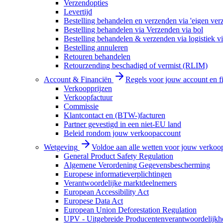
Verzendopties
Levertijd
Bestelling behandelen en verzenden via 'eigen ver
Bestelling behandelen via Verzenden via bol
Bestelling behandelen & verzenden via logistiek vi
Bestelling annuleren
Retouren behandelen
Retourzending beschadigd of vermist (RLIM)
Account & Financiën
Regels voor jouw account en f
Verkoopprijzen
Verkoopfactuur
Commissie
Klantcontact en (BTW-)facturen
Partner gevestigd in een niet-EU land
Beleid rondom jouw verkoopaccount
Wetgeving
Voldoe aan alle wetten voor jouw verkoo
General Product Safety Regulation
Algemene Verordening Gegevensbescherming
Europese informatieverplichtingen
Verantwoordelijke marktdeelnemers
European Accessibility Act
Europese Data Act
European Union Deforestation Regulation
UPV - Uitgebreide Producentenverantwoordelijkh