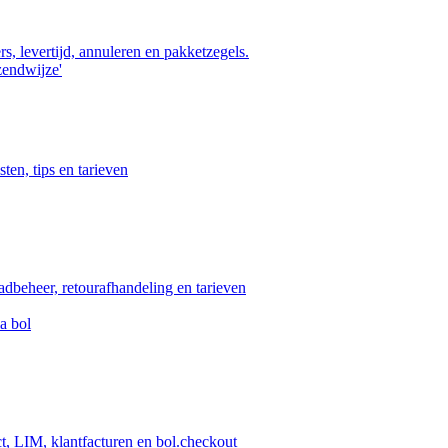
s, levertijd, annuleren en pakketzegels.
zendwijze'
ten, tips en tarieven
aadbeheer, retourafhandeling en tarieven
a bol
ct, LIM, klantfacturen en bol.checkout