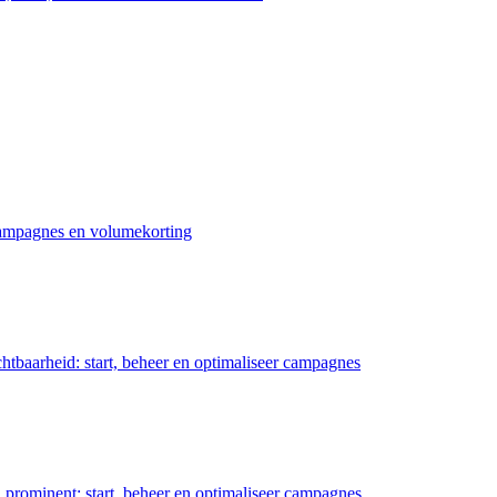
 campagnes en volumekorting
chtbaarheid: start, beheer en optimaliseer campagnes
prominent: start, beheer en optimaliseer campagnes