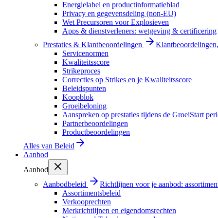
Energielabel en productinformatieblad
Privacy en gegevensdeling (non-EU)
Wet Precursoren voor Explosieven
Apps & dienstverleners: wetgeving & certificering
Prestaties & Klantbeoordelingen
Klantbeoordelingen, 
Servicenormen
Kwaliteitsscore
Strikeproces
Correcties op Strikes en je Kwaliteitsscore
Beleidspunten
Koopblok
Groeibeloning
Aanspreken op prestaties tijdens de GroeiStart per
Partnerbeoordelingen
Productbeoordelingen
Alles van
Beleid
Aanbod
Aanbod
Aanbodbeleid
Richtlijnen voor je aanbod: assortimen
Assortimentsbeleid
Verkooprechten
Merkrichtlijnen en eigendomsrechten