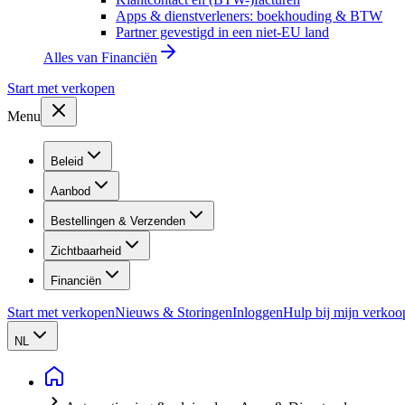
Apps & dienstverleners: boekhouding & BTW
Partner gevestigd in een niet-EU land
Alles van
Financiën
Start met verkopen
Menu
Beleid
Aanbod
Bestellingen & Verzenden
Zichtbaarheid
Financiën
Start met verkopen
Nieuws & Storingen
Inloggen
Hulp bij mijn verkoo
NL