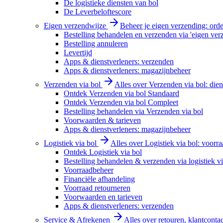
De logistieke diensten van bol
De Leverbeloftescore
Eigen verzendwijze
Beheer je eigen verzending: order
Bestelling behandelen en verzenden via 'eigen ver
Bestelling annuleren
Levertijd
Apps & dienstverleners: verzenden
Apps & dienstverleners: magazijnbeheer
Verzenden via bol
Alles over Verzenden via bol: diens
Ontdek Verzenden via bol Standaard
Ontdek Verzenden via bol Compleet
Bestelling behandelen via Verzenden via bol
Voorwaarden & tarieven
Apps & dienstverleners: magazijnbeheer
Logistiek via bol
Alles over Logistiek via bol: voorr
Ontdek Logistiek via bol
Bestelling behandelen & verzenden via logistiek vi
Voorraadbeheer
Financiële afhandeling
Voorraad retourneren
Voorwaarden en tarieven
Apps & dienstverleners: verzenden
Service & Afrekenen
Alles over retouren, klantconta