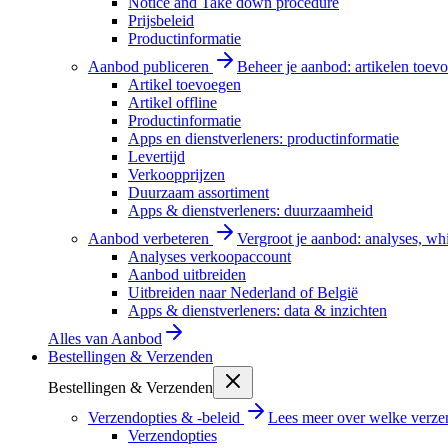
Notice and Take down procedure
Prijsbeleid
Productinformatie
Aanbod publiceren
Beheer je aanbod: artikelen toevo
Artikel toevoegen
Artikel offline
Productinformatie
Apps en dienstverleners: productinformatie
Levertijd
Verkoopprijzen
Duurzaam assortiment
Apps & dienstverleners: duurzaamheid
Aanbod verbeteren
Vergroot je aanbod: analyses, wh
Analyses verkoopaccount
Aanbod uitbreiden
Uitbreiden naar Nederland of België
Apps & dienstverleners: data & inzichten
Alles van
Aanbod
Bestellingen & Verzenden
Bestellingen & Verzenden
Verzendopties & -beleid
Lees meer over welke verzen
Verzendopties