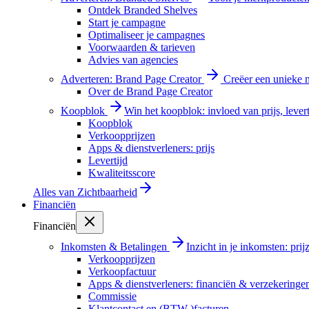
Ontdek Branded Shelves
Start je campagne
Optimaliseer je campagnes
Voorwaarden & tarieven
Advies van agencies
Adverteren: Brand Page Creator
Creëer een unieke m
Over de Brand Page Creator
Koopblok
Win het koopblok: invloed van prijs, levert
Koopblok
Verkoopprijzen
Apps & dienstverleners: prijs
Levertijd
Kwaliteitsscore
Alles van
Zichtbaarheid
Financiën
Financiën
Inkomsten & Betalingen
Inzicht in je inkomsten: pri
Verkoopprijzen
Verkoopfactuur
Apps & dienstverleners: financiën & verzekeringe
Commissie
Klantcontact en (BTW-)facturen