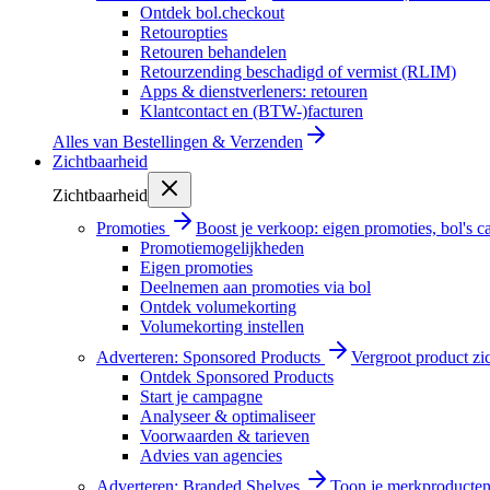
Ontdek bol.checkout
Retouropties
Retouren behandelen
Retourzending beschadigd of vermist (RLIM)
Apps & dienstverleners: retouren
Klantcontact en (BTW-)facturen
Alles van
Bestellingen & Verzenden
Zichtbaarheid
Zichtbaarheid
Promoties
Boost je verkoop: eigen promoties, bol's
Promotiemogelijkheden
Eigen promoties
Deelnemen aan promoties via bol
Ontdek volumekorting
Volumekorting instellen
Adverteren: Sponsored Products
Vergroot product zi
Ontdek Sponsored Products
Start je campagne
Analyseer & optimaliseer
Voorwaarden & tarieven
Advies van agencies
Adverteren: Branded Shelves
Toon je merkproducten 