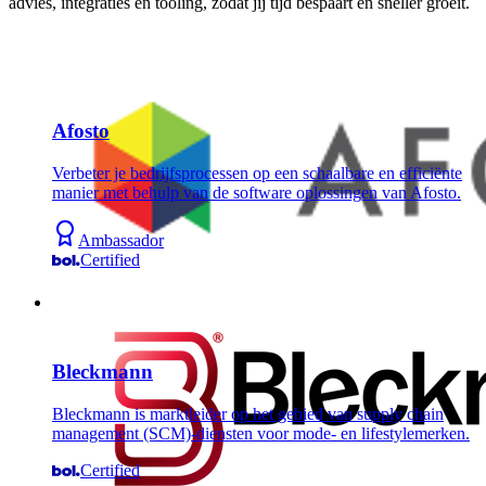
advies, integraties en tooling, zodat jij tijd bespaart en sneller groeit.
Afosto
Verbeter je bedrijfsprocessen op een schaalbare en efficiënte
manier met behulp van de software oplossingen van Afosto.
Ambassador
Certified
Bleckmann
Bleckmann is marktleider op het gebied van supply chain
management (SCM)-diensten voor mode- en lifestylemerken.
Certified