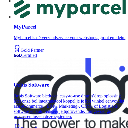
MyParcel
MyParcel is dé verzendservice voor webshops, groot en klein.
Gold Partner
Certified
Orbis Software
Orbis Software biedt een easy-to-use drag’n’drop oplossing.
Met onze bol integratietool koppel je je bol winkel eenvoudig
aan eCommerce-, ERP-, Marketing-, CRM- of Logistieke
software en automatiseer je tijdrovende, foutgevoelige
processen tussen deze systemen.