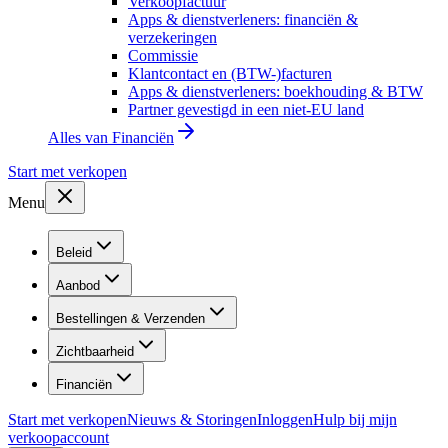
Verkoopfactuur
Apps & dienstverleners: financiën &
verzekeringen
Commissie
Klantcontact en (BTW-)facturen
Apps & dienstverleners: boekhouding & BTW
Partner gevestigd in een niet-EU land
Alles van
Financiën
Start met verkopen
Menu
Beleid
Aanbod
Bestellingen & Verzenden
Zichtbaarheid
Financiën
Start met verkopen
Nieuws & Storingen
Inloggen
Hulp bij mijn
verkoopaccount