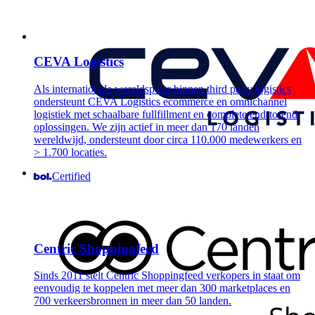
CEVA Logistics
Als internationale wereldspeler binnen third party logistics
ondersteunt CEVA Logistics ecommerce en omnichannel
logistiek met schaalbare fullfillment en complete end-to-end
oplossingen. We zijn actief in meer dan 170 landen
wereldwijd, ondersteunt door circa 110.000 medewerkers en
> 1.700 locaties.
Certified
Centric Shoppingfeed
Sinds 2011 stelt Centric Shoppingfeed verkopers in staat om
eenvoudig te koppelen met meer dan 300 marketplaces en
700 verkeersbronnen in meer dan 50 landen.