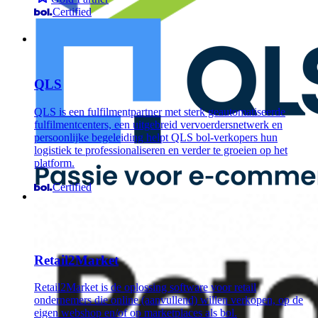
Certified
QLS
QLS is een fulfilmentpartner met sterk geautomatiseerde
fulfilmentcenters, een uitgebreid vervoerdersnetwerk en
persoonlijke begeleiding helpt QLS bol-verkopers hun
logistiek te professionaliseren en verder te groeien op het
platform.
Certified
Retail2Market
Retail2Market is de oplossing software voor retail
ondernemers die online (aanvullend) willen verkopen, op de
eigen webshop en/of op marketplaces als bol.