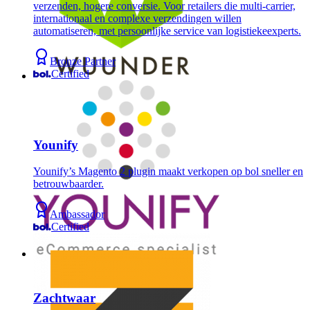
verzenden, hogere conversie. Voor retailers die multi-carrier,
internationaal en complexe verzendingen willen
automatiseren, met persoonlijke service van logistiekeexperts.
Bronze Partner
Certified
Younify
Younify’s Magento 2 plugin maakt verkopen op bol sneller en
betrouwbaarder.
Ambassador
Certified
Zachtwaar