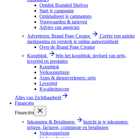
Ontdek Branded Shelves
Start je campagne
Optimaliseer je campagnes
Voorwaarden & tarieven
Advies van agencies
Adverteren: Brand Page Creator
Creëer een unieke
merkpagina en versterk je online aanwezigheid
Over de Brand Page Creator
Koopblok
Win het koopblok: invloed van prijs,
levertijd en prestaties
Koopblok
Verkoopprijzen
Apps & dienstverleners: prijs
Levertijd
Kwaliteitsscore
Alles van
Zichtbaarheid
Financiën
Financiën
Inkomsten & Betalingen
Inzicht in je inkomsten:
prijzen, facturen, commissie en betalingen
Verkoopprijzen