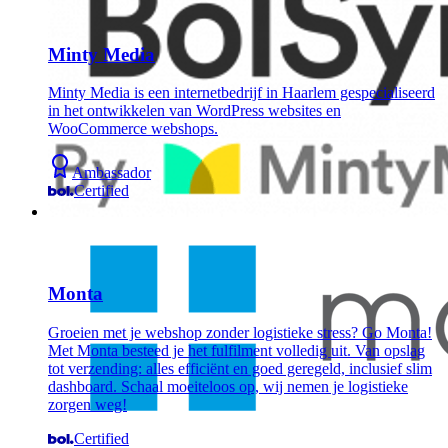
Minty Media
Minty Media is een internetbedrijf in Haarlem gespecialiseerd
in het ontwikkelen van WordPress websites en
WooCommerce webshops.
Ambassador
Certified
Monta
Groeien met je webshop zonder logistieke stress? Go Monta!
Met Monta besteed je het fulfilment volledig uit. Van opslag
tot verzending: alles efficiënt en goed geregeld, inclusief slim
dashboard. Schaal moeiteloos op, wij nemen je logistieke
zorgen weg!
Certified