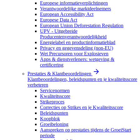
Europese informatieverplichtingen
Verantwoordelijke marktdeelnemers
European Accessibility Act
Europese Data Act
European Union Deforestation Regulation
UPV - Uitgebreide
Producentenverantwoordelijkheid
Energielabel en productinformatieblad
Privacy en gegevensdeling (non-EU)
Wet Precursoren voor Explosieven
Apps & dienstverleners: wetgeving &
certificering
Prestaties & Klantbeoordelingen
Klantbeoordelingen, beleidspunten en je kwaliteitsscore
verbeteren
Servicenormen
Kwaliteitsscore
Strikeproces
Correcties op Strikes en je Kwaliteitsscore
Beleidspunten
Koopblok
Groeibeloning
Aanspreken op prestaties tijdens de GroeiStart
periode