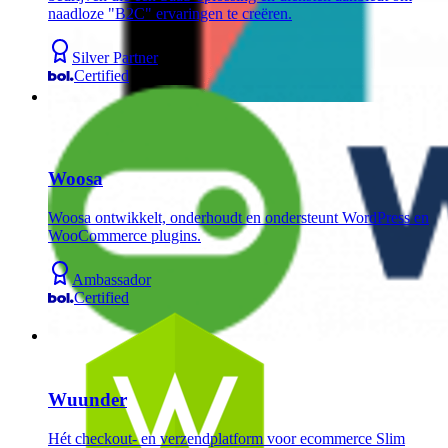
naadloze "B2C" ervaringen te creëren.
Silver Partner
Certified
Woosa
Woosa ontwikkelt, onderhoudt en ondersteunt WordPress en
WooCommerce plugins.
Ambassador
Certified
Wuunder
Hét checkout- en verzendplatform voor ecommerce Slim