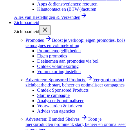
Apps & dienstverleners: retouren
Klantcontact en (BTW-)facturen
Alles van
Bestellingen & Verzenden
Zichtbaarheid
Zichtbaarheid
Promoties
Boost je verkoop: eigen promoties, bol's
campagnes en volumekorting
Promotiemogelijkheden
Eigen promoties
Deelnemen aan promoties via bol
Ontdek volumekorting
Volumekorting instellen
Adverteren: Sponsored Products
Vergroot product
zichtbaarheid: start, beheer en optimaliseer campagnes
Ontdek Sponsored Products
Start je campagne
Analyseer & optimaliseer
Voorwaarden & tarieven
Advies van agencies
Adverteren: Branded Shelves
Toon je
merkproducten prominent: start, beheer en optimaliseer
campagnes