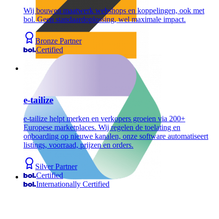
Wij bouwen maatwerk webshops en koppelingen, ook met
bol. Geen standaardoplossing, wel maximale impact.
Bronze Partner
Certified
e-tailize
e-tailize helpt merken en verkopers groeien via 200+
Europese marketplaces. Wij regelen de toelating en
onboarding op nieuwe kanalen, onze software automatiseert
listings, voorraad, prijzen en orders.
Silver Partner
Certified
Internationally Certified