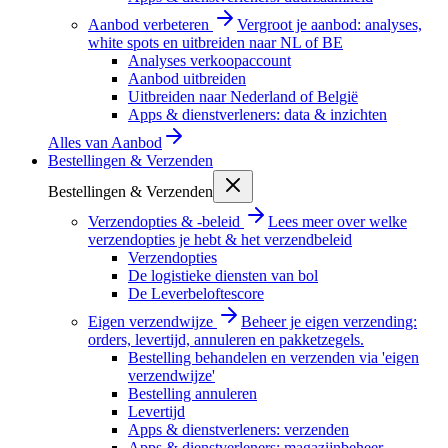
Aanbod verbeteren
Vergroot je aanbod: analyses,
white spots en uitbreiden naar NL of BE
Analyses verkoopaccount
Aanbod uitbreiden
Uitbreiden naar Nederland of België
Apps & dienstverleners: data & inzichten
Alles van
Aanbod
Bestellingen & Verzenden
Bestellingen & Verzenden
Verzendopties & -beleid
Lees meer over welke
verzendopties je hebt & het verzendbeleid
Verzendopties
De logistieke diensten van bol
De Leverbeloftescore
Eigen verzendwijze
Beheer je eigen verzending:
orders, levertijd, annuleren en pakketzegels.
Bestelling behandelen en verzenden via 'eigen
verzendwijze'
Bestelling annuleren
Levertijd
Apps & dienstverleners: verzenden
Apps & dienstverleners: magazijnbeheer