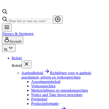
Nieuws & Storingen
Account
NL
Beleid
Beleid
Aanbodbeleid
Richtlijnen voor je aanbod:
assortiment, prijzen en verkooprechten
Assortimentsbeleid
Verkooprechten
Merkrichtlijnen en eigendomsrechten
Notice and Take down procedure
Prijsbeleid
Productinformatie