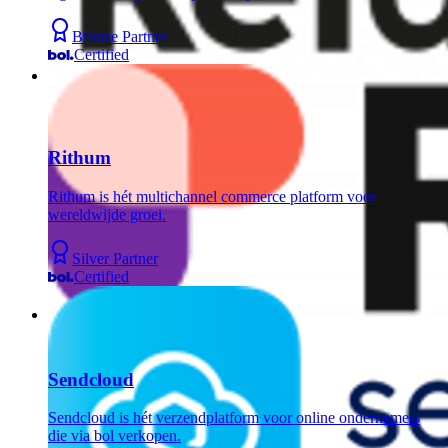
Bronze Partner
Certified
Rithum
Rithum is hét multichannel commerce platform voor
wereldwijde groei.
Silver Partner
Certified
Sendcloud
Sendcloud is hét verzendplatform voor online ondernemers
die via bol verkopen.