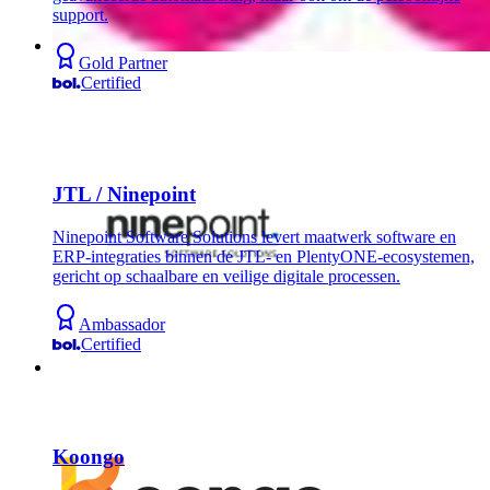
support.
Gold Partner
Certified
JTL / Ninepoint
Ninepoint Software Solutions levert maatwerk software en
ERP-integraties binnen de JTL- en PlentyONE-ecosystemen,
gericht op schaalbare en veilige digitale processen.
Ambassador
Certified
Koongo