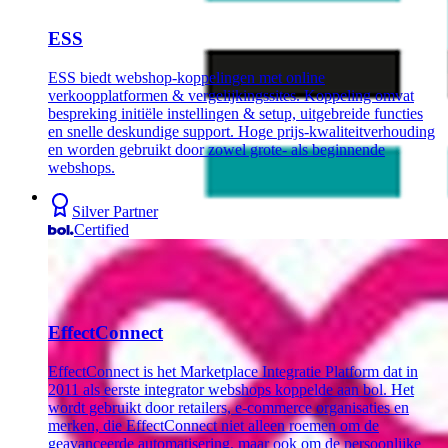
ESS
ESS biedt webshop-koppelingen met online
verkoopplatformen & vergelijkingssites. Koppeling omvat
bespreking initiële instellingen & setup, uitgebreide functies
en snelle deskundige support. Hoge prijs-kwaliteitverhouding
en worden gebruikt door zowel grote- als beginnende
webshops.
Silver Partner
Certified
EffectConnect
EffectConnect is het Marketplace Integratie Platform dat in
2011 als eerste integrator webshops koppelde aan bol. Het
wordt gebruikt door retailers, e-commerce organisaties en
merken, die EffectConnect niet alleen roemen om de
geavanceerde automatisering, maar ook om de persoonlijke