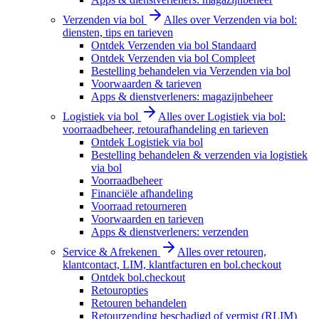
Verzenden via bol
Alles over Verzenden via bol:
diensten, tips en tarieven
Ontdek Verzenden via bol Standaard
Ontdek Verzenden via bol Compleet
Bestelling behandelen via Verzenden via bol
Voorwaarden & tarieven
Apps & dienstverleners: magazijnbeheer
Logistiek via bol
Alles over Logistiek via bol:
voorraadbeheer, retourafhandeling en tarieven
Ontdek Logistiek via bol
Bestelling behandelen & verzenden via logistiek
via bol
Voorraadbeheer
Financiële afhandeling
Voorraad retourneren
Voorwaarden en tarieven
Apps & dienstverleners: verzenden
Service & Afrekenen
Alles over retouren,
klantcontact, LIM, klantfacturen en bol.checkout
Ontdek bol.checkout
Retouropties
Retouren behandelen
Retourzending beschadigd of vermist (RLIM)