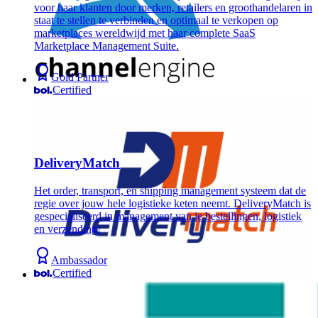
voor haar klanten door merken, retailers en groothandelaren in
staat te stellen te verbinden en optimaal te verkopen op
marketplaces wereldwijd met haar complete SaaS
Marketplace Management Suite.
Gold Partner
Certified
DeliveryMatch
Het order, transport, en shipping management systeem dat de
regie over jouw hele logistieke keten neemt. DeliveryMatch is
gespecialiseerd in management van je bestellingen, logistiek
en verzending!
Ambassador
Certified