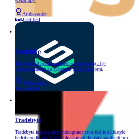
webshops.
Ambassador
Certified
StockItUp
Met StockItUp automatiseer je eenvoudig al je
verkoopkanalen en systemen in één platform.
Ambassador
Certified
Tradebyte
Tradebyte is een platformintegrator voor fashion lifestyle
bedrijven die een SaaS oplossing en diensten aanbiedt om