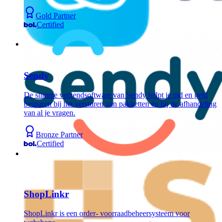
Gold Partner
Certified
Sendy
De slimme verzendsoftware van Sendy helpt je tijd en geld
besparen bij het versturen van pakketten én bij de afhandeling
van al je vragen.
Bronze Partner
Certified
ShopLinkr
ShopLinkr is een order- voorraadbeheersysteem voor