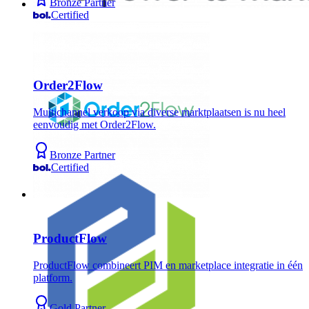
Bronze Partner
Certified
Order2Flow
Multichannel verkoop via diverse marktplaatsen is nu heel
eenvoudig met Order2Flow.
Bronze Partner
Certified
ProductFlow
ProductFlow combineert PIM en marketplace integratie in één
platform.
Gold Partner