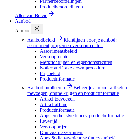
Partnerbeoordelingen
Productbeoordelingen
Alles van
Beleid
Aanbod
Aanbod
Aanbodbeleid
Richtlijnen voor je aanbod:
assortiment, prijzen en verkooprechten
Assortimentsbeleid
Verkooprechten
Merkrichtlijnen en eigendomsrechten
Notice and Take down procedure
Prijsbeleid
Productinformatie
Aanbod publiceren
Beheer je aanbod: artikelen
toevoegen, online krijgen en productinformatie
Artikel toevoegen
Artikel offline
Productinformatie
Apps en dienstverleners: productinformatie
Levertijd
Verkoopprijzen
Duurzaam assortiment
Apps & dienstverleners: duurzaamheid