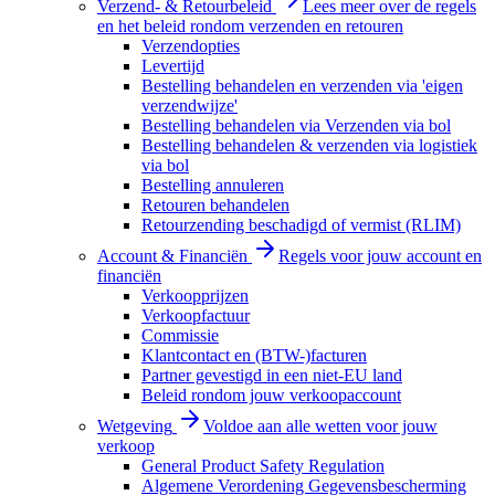
Verzend- & Retourbeleid
Lees meer over de regels
en het beleid rondom verzenden en retouren
Verzendopties
Levertijd
Bestelling behandelen en verzenden via 'eigen
verzendwijze'
Bestelling behandelen via Verzenden via bol
Bestelling behandelen & verzenden via logistiek
via bol
Bestelling annuleren
Retouren behandelen
Retourzending beschadigd of vermist (RLIM)
Account & Financiën
Regels voor jouw account en
financiën
Verkoopprijzen
Verkoopfactuur
Commissie
Klantcontact en (BTW-)facturen
Partner gevestigd in een niet-EU land
Beleid rondom jouw verkoopaccount
Wetgeving
Voldoe aan alle wetten voor jouw
verkoop
General Product Safety Regulation
Algemene Verordening Gegevensbescherming