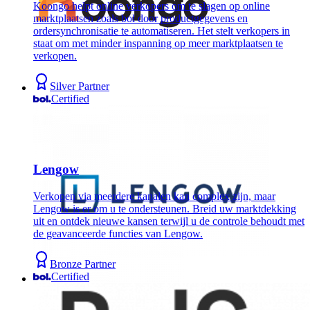
Koongo helpt online verkopers om te slagen op online
marktplaatsen zoals bol door productgegevens en
ordersynchronisatie te automatiseren. Het stelt verkopers in
staat om met minder inspanning op meer marktplaatsen te
verkopen.
Silver Partner
Certified
Lengow
Verkopen via meerdere kanalen kan complex zijn, maar
Lengow is er om u te ondersteunen. Breid uw marktdekking
uit en ontdek nieuwe kansen terwijl u de controle behoudt met
de geavanceerde functies van Lengow.
Bronze Partner
Certified