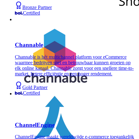
Bronze Partner
Certified
Channable
Channable is hét multichannel platform voor eCommerce
waarmee bedrijven snel en betrouwbaar kunnen groeien op
elk online kanaal. Channable zorgt voor een snellere time-to-
market, betere efficiëntie en een hoger rendement.
Gold Partner
Certified
ChannelEngine
ChannelEngine maakt wereldwijde e-commerce toegankelijk