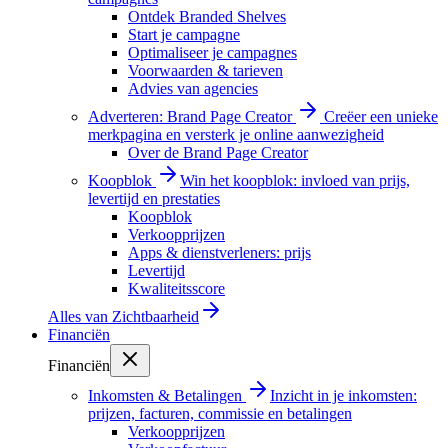
Ontdek Branded Shelves
Start je campagne
Optimaliseer je campagnes
Voorwaarden & tarieven
Advies van agencies
Adverteren: Brand Page Creator
Creëer een unieke
merkpagina en versterk je online aanwezigheid
Over de Brand Page Creator
Koopblok
Win het koopblok: invloed van prijs,
levertijd en prestaties
Koopblok
Verkoopprijzen
Apps & dienstverleners: prijs
Levertijd
Kwaliteitsscore
Alles van
Zichtbaarheid
Financiën
Financiën
Inkomsten & Betalingen
Inzicht in je inkomsten:
prijzen, facturen, commissie en betalingen
Verkoopprijzen