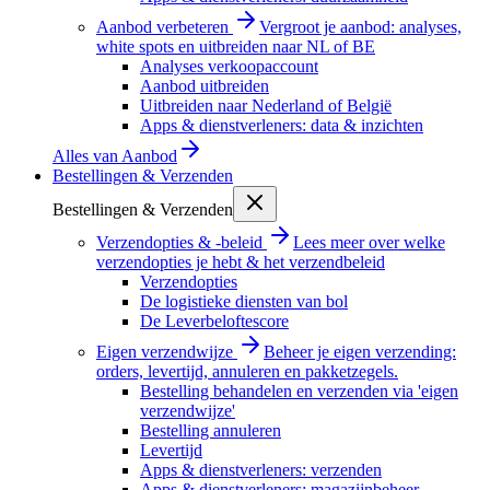
Aanbod verbeteren
Vergroot je aanbod: analyses,
white spots en uitbreiden naar NL of BE
Analyses verkoopaccount
Aanbod uitbreiden
Uitbreiden naar Nederland of België
Apps & dienstverleners: data & inzichten
Alles van
Aanbod
Bestellingen & Verzenden
Bestellingen & Verzenden
Verzendopties & -beleid
Lees meer over welke
verzendopties je hebt & het verzendbeleid
Verzendopties
De logistieke diensten van bol
De Leverbeloftescore
Eigen verzendwijze
Beheer je eigen verzending:
orders, levertijd, annuleren en pakketzegels.
Bestelling behandelen en verzenden via 'eigen
verzendwijze'
Bestelling annuleren
Levertijd
Apps & dienstverleners: verzenden
Apps & dienstverleners: magazijnbeheer