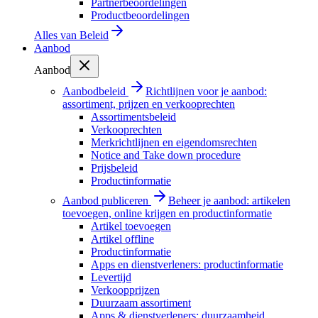
Partnerbeoordelingen
Productbeoordelingen
Alles van
Beleid
Aanbod
Aanbod
Aanbodbeleid
Richtlijnen voor je aanbod:
assortiment, prijzen en verkooprechten
Assortimentsbeleid
Verkooprechten
Merkrichtlijnen en eigendomsrechten
Notice and Take down procedure
Prijsbeleid
Productinformatie
Aanbod publiceren
Beheer je aanbod: artikelen
toevoegen, online krijgen en productinformatie
Artikel toevoegen
Artikel offline
Productinformatie
Apps en dienstverleners: productinformatie
Levertijd
Verkoopprijzen
Duurzaam assortiment
Apps & dienstverleners: duurzaamheid