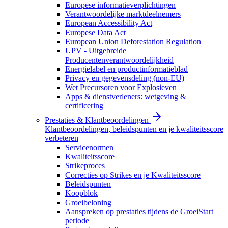
Europese informatieverplichtingen
Verantwoordelijke marktdeelnemers
European Accessibility Act
Europese Data Act
European Union Deforestation Regulation
UPV - Uitgebreide
Producentenverantwoordelijkheid
Energielabel en productinformatieblad
Privacy en gegevensdeling (non-EU)
Wet Precursoren voor Explosieven
Apps & dienstverleners: wetgeving &
certificering
Prestaties & Klantbeoordelingen
Klantbeoordelingen, beleidspunten en je kwaliteitsscore
verbeteren
Servicenormen
Kwaliteitsscore
Strikeproces
Correcties op Strikes en je Kwaliteitsscore
Beleidspunten
Koopblok
Groeibeloning
Aanspreken op prestaties tijdens de GroeiStart
periode