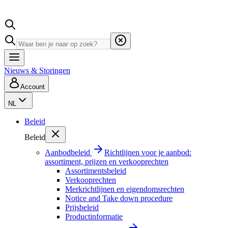
Nieuws & Storingen
Account
NL
Beleid
Beleid
Aanbodbeleid
Richtlijnen voor je aanbod:
assortiment, prijzen en verkooprechten
Assortimentsbeleid
Verkooprechten
Merkrichtlijnen en eigendomsrechten
Notice and Take down procedure
Prijsbeleid
Productinformatie