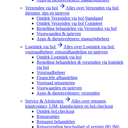
Verzenden via bol
Alles over Verzenden via bol:
diensten, tips en tarieven
Ontdek Verzenden via bol Standaard
Ontdek Verzenden via bol Compleet
Bestelling behandelen via Verzenden via bol
Voorwaarden & tarieven
Apps & dienstverleners: magazijnbeheer
Logistiek via bol
Alles over Logistiek via bol:
voorraadbeheer, retourafhandeling en tarieven
Ontdek Logistiek via bol
Bestelling behandelen & verzenden via logistiek
via bol
Voorraadbeheer
Financiële afhandeling
Voorraad retourneren
Voorwaarden en tarieven
Apps & dienstverleners: verzenden
Service & Afrekenen
Alles over retouren,
klantcontact, LIM, klantfacturen en bol.checkout
Ontdek bol.checkout
Retouropties
Retouren behandelen
Retourzending beschadigd of vermist (RLIM)