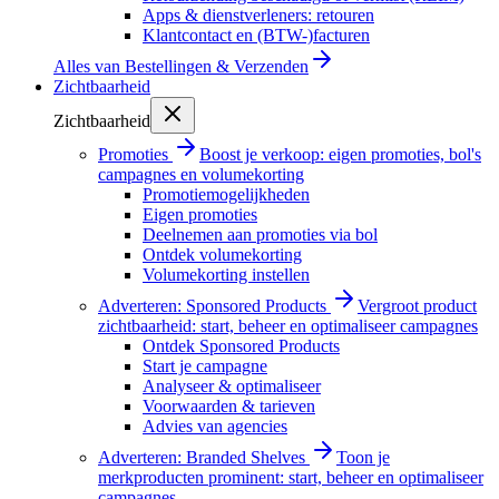
Apps & dienstverleners: retouren
Klantcontact en (BTW-)facturen
Alles van
Bestellingen & Verzenden
Zichtbaarheid
Zichtbaarheid
Promoties
Boost je verkoop: eigen promoties, bol's
campagnes en volumekorting
Promotiemogelijkheden
Eigen promoties
Deelnemen aan promoties via bol
Ontdek volumekorting
Volumekorting instellen
Adverteren: Sponsored Products
Vergroot product
zichtbaarheid: start, beheer en optimaliseer campagnes
Ontdek Sponsored Products
Start je campagne
Analyseer & optimaliseer
Voorwaarden & tarieven
Advies van agencies
Adverteren: Branded Shelves
Toon je
merkproducten prominent: start, beheer en optimaliseer
campagnes