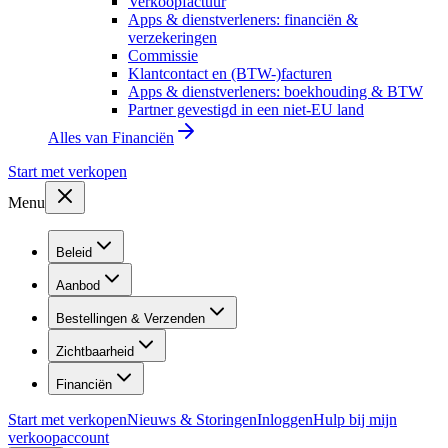
Verkoopfactuur
Apps & dienstverleners: financiën &
verzekeringen
Commissie
Klantcontact en (BTW-)facturen
Apps & dienstverleners: boekhouding & BTW
Partner gevestigd in een niet-EU land
Alles van
Financiën
Start met verkopen
Menu
Beleid
Aanbod
Bestellingen & Verzenden
Zichtbaarheid
Financiën
Start met verkopen
Nieuws & Storingen
Inloggen
Hulp bij mijn
verkoopaccount