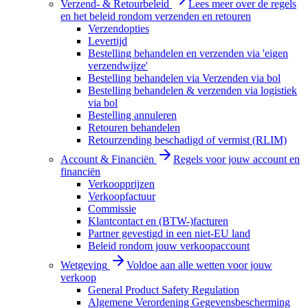
Verzend- & Retourbeleid
Lees meer over de regels
en het beleid rondom verzenden en retouren
Verzendopties
Levertijd
Bestelling behandelen en verzenden via 'eigen
verzendwijze'
Bestelling behandelen via Verzenden via bol
Bestelling behandelen & verzenden via logistiek
via bol
Bestelling annuleren
Retouren behandelen
Retourzending beschadigd of vermist (RLIM)
Account & Financiën
Regels voor jouw account en
financiën
Verkoopprijzen
Verkoopfactuur
Commissie
Klantcontact en (BTW-)facturen
Partner gevestigd in een niet-EU land
Beleid rondom jouw verkoopaccount
Wetgeving
Voldoe aan alle wetten voor jouw
verkoop
General Product Safety Regulation
Algemene Verordening Gegevensbescherming