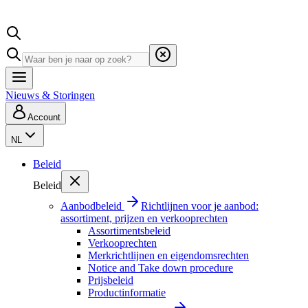
Nieuws & Storingen
Account
NL
Beleid
Beleid
Aanbodbeleid
Richtlijnen voor je aanbod:
assortiment, prijzen en verkooprechten
Assortimentsbeleid
Verkooprechten
Merkrichtlijnen en eigendomsrechten
Notice and Take down procedure
Prijsbeleid
Productinformatie