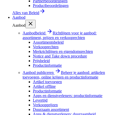
Partnerbeoordelingen
Productbeoordelingen
Alles van
Beleid
Aanbod
Aanbod
Aanbodbeleid
Richtlijnen voor je aanbod:
assortiment, prijzen en verkooprechten
Assortimentsbeleid
Verkooprechten
Merkrichtlijnen en eigendomsrechten
Notice and Take down procedure
Prijsbeleid
Productinformatie
Aanbod publiceren
Beheer je aanbod: artikelen
toevoegen, online krijgen en productinformatie
Artikel toevoegen
Artikel offline
Productinformatie
Apps en dienstverleners: productinformatie
Levertijd
Verkoopprijzen
Duurzaam assortiment
Apps & dienstverleners: duurzaamheid