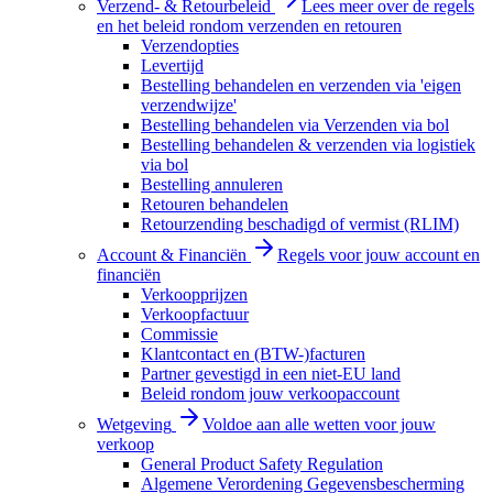
Verzend- & Retourbeleid
Lees meer over de regels
en het beleid rondom verzenden en retouren
Verzendopties
Levertijd
Bestelling behandelen en verzenden via 'eigen
verzendwijze'
Bestelling behandelen via Verzenden via bol
Bestelling behandelen & verzenden via logistiek
via bol
Bestelling annuleren
Retouren behandelen
Retourzending beschadigd of vermist (RLIM)
Account & Financiën
Regels voor jouw account en
financiën
Verkoopprijzen
Verkoopfactuur
Commissie
Klantcontact en (BTW-)facturen
Partner gevestigd in een niet-EU land
Beleid rondom jouw verkoopaccount
Wetgeving
Voldoe aan alle wetten voor jouw
verkoop
General Product Safety Regulation
Algemene Verordening Gegevensbescherming