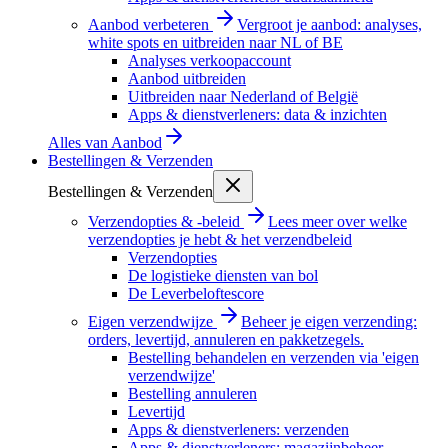
Aanbod verbeteren
Vergroot je aanbod: analyses,
white spots en uitbreiden naar NL of BE
Analyses verkoopaccount
Aanbod uitbreiden
Uitbreiden naar Nederland of België
Apps & dienstverleners: data & inzichten
Alles van
Aanbod
Bestellingen & Verzenden
Bestellingen & Verzenden
Verzendopties & -beleid
Lees meer over welke
verzendopties je hebt & het verzendbeleid
Verzendopties
De logistieke diensten van bol
De Leverbeloftescore
Eigen verzendwijze
Beheer je eigen verzending:
orders, levertijd, annuleren en pakketzegels.
Bestelling behandelen en verzenden via 'eigen
verzendwijze'
Bestelling annuleren
Levertijd
Apps & dienstverleners: verzenden
Apps & dienstverleners: magazijnbeheer