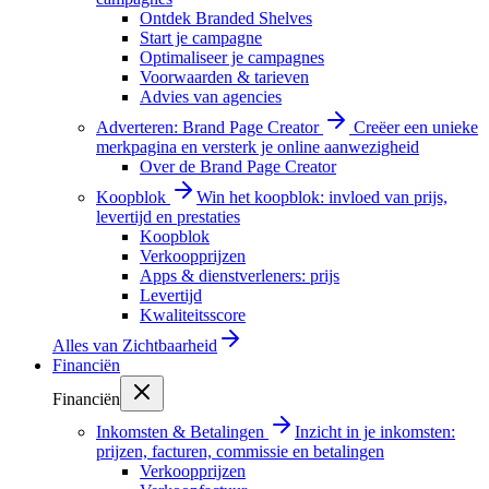
Ontdek Branded Shelves
Start je campagne
Optimaliseer je campagnes
Voorwaarden & tarieven
Advies van agencies
Adverteren: Brand Page Creator
Creëer een unieke
merkpagina en versterk je online aanwezigheid
Over de Brand Page Creator
Koopblok
Win het koopblok: invloed van prijs,
levertijd en prestaties
Koopblok
Verkoopprijzen
Apps & dienstverleners: prijs
Levertijd
Kwaliteitsscore
Alles van
Zichtbaarheid
Financiën
Financiën
Inkomsten & Betalingen
Inzicht in je inkomsten:
prijzen, facturen, commissie en betalingen
Verkoopprijzen