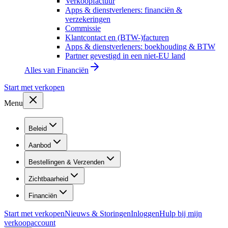
Verkoopfactuur
Apps & dienstverleners: financiën &
verzekeringen
Commissie
Klantcontact en (BTW-)facturen
Apps & dienstverleners: boekhouding & BTW
Partner gevestigd in een niet-EU land
Alles van
Financiën
Start met verkopen
Menu
Beleid
Aanbod
Bestellingen & Verzenden
Zichtbaarheid
Financiën
Start met verkopen
Nieuws & Storingen
Inloggen
Hulp bij mijn
verkoopaccount