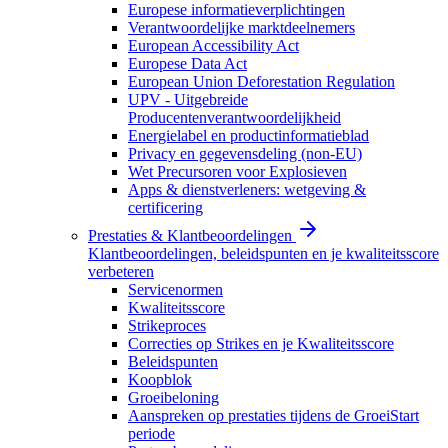
Europese informatieverplichtingen
Verantwoordelijke marktdeelnemers
European Accessibility Act
Europese Data Act
European Union Deforestation Regulation
UPV - Uitgebreide
Producentenverantwoordelijkheid
Energielabel en productinformatieblad
Privacy en gegevensdeling (non-EU)
Wet Precursoren voor Explosieven
Apps & dienstverleners: wetgeving &
certificering
Prestaties & Klantbeoordelingen
Klantbeoordelingen, beleidspunten en je kwaliteitsscore
verbeteren
Servicenormen
Kwaliteitsscore
Strikeproces
Correcties op Strikes en je Kwaliteitsscore
Beleidspunten
Koopblok
Groeibeloning
Aanspreken op prestaties tijdens de GroeiStart
periode