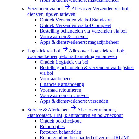
Verzenden via bol
Alles over Verzenden via bol:
diensten, tips en tarieven
Ontdek Verzenden via bol Standaard
Ontdek Verzenden via bol Compleet
Bestelling behandelen via Verzenden via bol
Voorwaarden & tarieven
Apps & dienstverleners: magazijnbeheer
Logistiek via bol
Alles over Logistiek via bol:
voorraadbeheer, retourafhandeling en tarieven
Ontdek Logistiek via bol
Bestelling behandelen & verzenden via logistiek
via bol
Voorraadbeheer
Financiële afhandeling
Voorraad retourneren
Voorwaarden en tarieven
Apps & dienstverleners: verzenden
Service & Afrekenen
Alles over retouren,
klantcontact, LIM, klantfacturen en bol.checkout
Ontdek bol.checkout
Retouropties
Retouren behandelen
Retourzending beschadigd of vermist (RLIM)