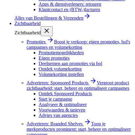
Apps & dienstverleners: retouren
Klantcontact en (BTW-)facturen
Alles van
Bestellingen & Verzenden
Zichtbaarheid
Zichtbaarheid
Promoties
Boost je verkoop: eigen promoties, bol's
campagnes en volumekorting
Promotiemogelijkheden
Eigen promoties
Deelnemen aan promoties via bol
Ontdek volumekorting
Volumekorting instellen
Adverteren: Sponsored Products
Vergroot product
zichtbaarheid: start, beheer en optimaliseer campagnes
Ontdek Sponsored Products
Start je campagne
Analyseer & optimaliseer
Voorwaarden & tarieven
Advies van agencies
Adverteren: Branded Shelves
Toon je
merkproducten prominent: start, beheer en optimaliseer
campagnes