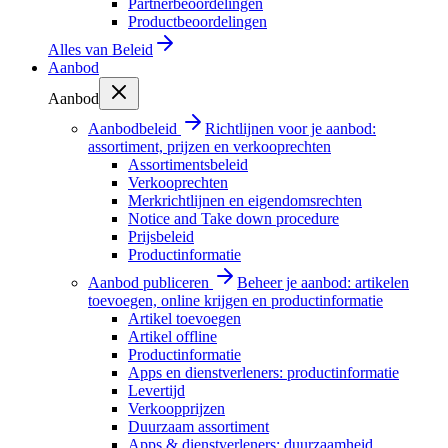
Partnerbeoordelingen
Productbeoordelingen
Alles van
Beleid
Aanbod
Aanbod
Aanbodbeleid
Richtlijnen voor je aanbod:
assortiment, prijzen en verkooprechten
Assortimentsbeleid
Verkooprechten
Merkrichtlijnen en eigendomsrechten
Notice and Take down procedure
Prijsbeleid
Productinformatie
Aanbod publiceren
Beheer je aanbod: artikelen
toevoegen, online krijgen en productinformatie
Artikel toevoegen
Artikel offline
Productinformatie
Apps en dienstverleners: productinformatie
Levertijd
Verkoopprijzen
Duurzaam assortiment
Apps & dienstverleners: duurzaamheid