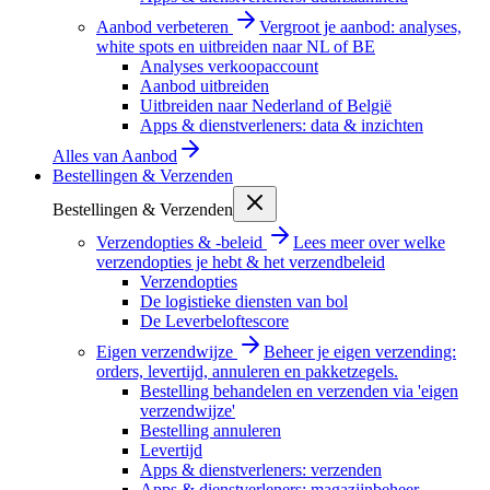
Aanbod verbeteren
Vergroot je aanbod: analyses,
white spots en uitbreiden naar NL of BE
Analyses verkoopaccount
Aanbod uitbreiden
Uitbreiden naar Nederland of België
Apps & dienstverleners: data & inzichten
Alles van
Aanbod
Bestellingen & Verzenden
Bestellingen & Verzenden
Verzendopties & -beleid
Lees meer over welke
verzendopties je hebt & het verzendbeleid
Verzendopties
De logistieke diensten van bol
De Leverbeloftescore
Eigen verzendwijze
Beheer je eigen verzending:
orders, levertijd, annuleren en pakketzegels.
Bestelling behandelen en verzenden via 'eigen
verzendwijze'
Bestelling annuleren
Levertijd
Apps & dienstverleners: verzenden
Apps & dienstverleners: magazijnbeheer