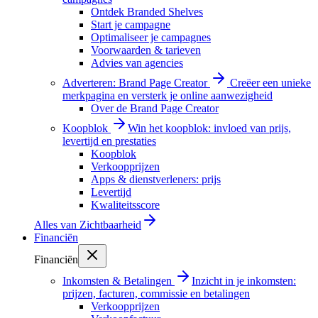
Ontdek Branded Shelves
Start je campagne
Optimaliseer je campagnes
Voorwaarden & tarieven
Advies van agencies
Adverteren: Brand Page Creator
Creëer een unieke
merkpagina en versterk je online aanwezigheid
Over de Brand Page Creator
Koopblok
Win het koopblok: invloed van prijs,
levertijd en prestaties
Koopblok
Verkoopprijzen
Apps & dienstverleners: prijs
Levertijd
Kwaliteitsscore
Alles van
Zichtbaarheid
Financiën
Financiën
Inkomsten & Betalingen
Inzicht in je inkomsten:
prijzen, facturen, commissie en betalingen
Verkoopprijzen