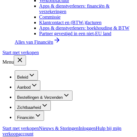
Verkoopfactuur
Apps & dienstverleners: financiën &
verzekeringen
Commissie
Klantcontact en (BTW-)facturen
Apps & dienstverleners: boekhouding & BTW
Partner gevestigd in een niet-EU land
Alles van
Financiën
Start met verkopen
Menu
Beleid
Aanbod
Bestellingen & Verzenden
Zichtbaarheid
Financiën
Start met verkopen
Nieuws & Storingen
Inloggen
Hulp bij mijn
verkoopaccount