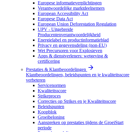
Europese informatieverplichtingen
Verantwoordelijke marktdeelnemers
European Accessibility Act
Europese Data Act
European Union Deforestation Regulation
UPV - Uitgebreide
Producentenverantwoordelijkheid
Energielabel en productinformatieblad
Privacy en gegevensdeling (non-EU)
Wet Precursoren voor Explosieven
Apps & dienstverleners: wetgeving &
certificering
Prestaties & Klantbeoordelingen
Klantbeoordelingen, beleidspunten en je kwaliteitsscore
verbeteren
Servicenormen
Kwaliteitsscore
Strikeproces
Correcties op Strikes en je Kwaliteitsscore
Beleidspunten
Koopblok
Groeibeloning
Aanspreken op prestaties tijdens de GroeiStart
periode