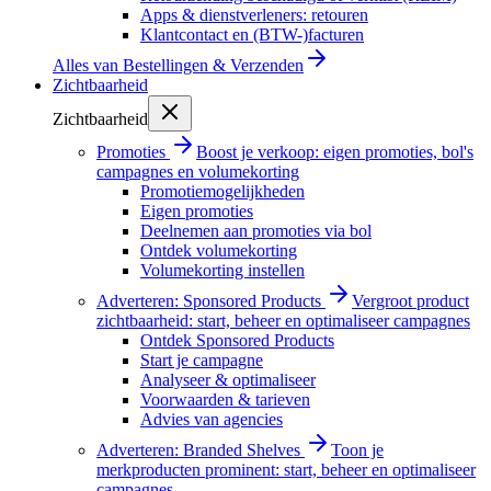
Apps & dienstverleners: retouren
Klantcontact en (BTW-)facturen
Alles van
Bestellingen & Verzenden
Zichtbaarheid
Zichtbaarheid
Promoties
Boost je verkoop: eigen promoties, bol's
campagnes en volumekorting
Promotiemogelijkheden
Eigen promoties
Deelnemen aan promoties via bol
Ontdek volumekorting
Volumekorting instellen
Adverteren: Sponsored Products
Vergroot product
zichtbaarheid: start, beheer en optimaliseer campagnes
Ontdek Sponsored Products
Start je campagne
Analyseer & optimaliseer
Voorwaarden & tarieven
Advies van agencies
Adverteren: Branded Shelves
Toon je
merkproducten prominent: start, beheer en optimaliseer
campagnes