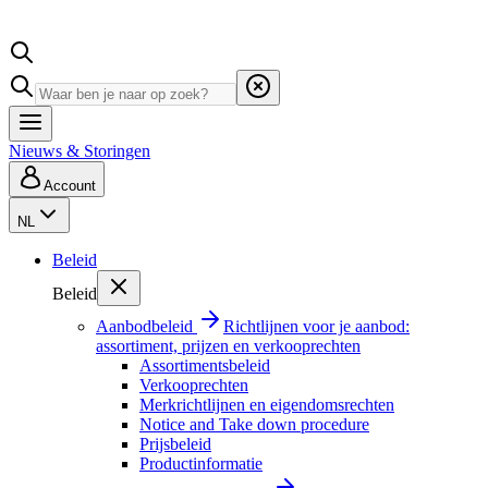
Nieuws & Storingen
Account
NL
Beleid
Beleid
Aanbodbeleid
Richtlijnen voor je aanbod:
assortiment, prijzen en verkooprechten
Assortimentsbeleid
Verkooprechten
Merkrichtlijnen en eigendomsrechten
Notice and Take down procedure
Prijsbeleid
Productinformatie