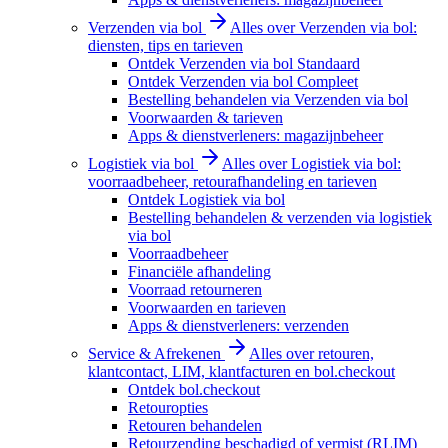
Verzenden via bol
Alles over Verzenden via bol:
diensten, tips en tarieven
Ontdek Verzenden via bol Standaard
Ontdek Verzenden via bol Compleet
Bestelling behandelen via Verzenden via bol
Voorwaarden & tarieven
Apps & dienstverleners: magazijnbeheer
Logistiek via bol
Alles over Logistiek via bol:
voorraadbeheer, retourafhandeling en tarieven
Ontdek Logistiek via bol
Bestelling behandelen & verzenden via logistiek
via bol
Voorraadbeheer
Financiële afhandeling
Voorraad retourneren
Voorwaarden en tarieven
Apps & dienstverleners: verzenden
Service & Afrekenen
Alles over retouren,
klantcontact, LIM, klantfacturen en bol.checkout
Ontdek bol.checkout
Retouropties
Retouren behandelen
Retourzending beschadigd of vermist (RLIM)