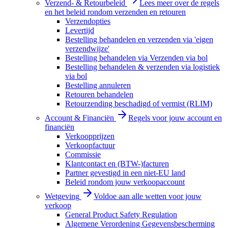
Verzend- & Retourbeleid
Lees meer over de regels
en het beleid rondom verzenden en retouren
Verzendopties
Levertijd
Bestelling behandelen en verzenden via 'eigen
verzendwijze'
Bestelling behandelen via Verzenden via bol
Bestelling behandelen & verzenden via logistiek
via bol
Bestelling annuleren
Retouren behandelen
Retourzending beschadigd of vermist (RLIM)
Account & Financiën
Regels voor jouw account en
financiën
Verkoopprijzen
Verkoopfactuur
Commissie
Klantcontact en (BTW-)facturen
Partner gevestigd in een niet-EU land
Beleid rondom jouw verkoopaccount
Wetgeving
Voldoe aan alle wetten voor jouw
verkoop
General Product Safety Regulation
Algemene Verordening Gegevensbescherming