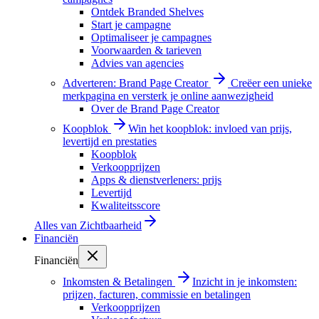
Ontdek Branded Shelves
Start je campagne
Optimaliseer je campagnes
Voorwaarden & tarieven
Advies van agencies
Adverteren: Brand Page Creator
Creëer een unieke
merkpagina en versterk je online aanwezigheid
Over de Brand Page Creator
Koopblok
Win het koopblok: invloed van prijs,
levertijd en prestaties
Koopblok
Verkoopprijzen
Apps & dienstverleners: prijs
Levertijd
Kwaliteitsscore
Alles van
Zichtbaarheid
Financiën
Financiën
Inkomsten & Betalingen
Inzicht in je inkomsten:
prijzen, facturen, commissie en betalingen
Verkoopprijzen