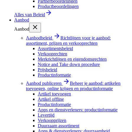
Partnerbeoordelingen
Productbeoordelingen
Alles van
Beleid
Aanbod
Aanbod
Aanbodbeleid
Richtlijnen voor je aanbod:
assortiment, prijzen en verkooprechten
Assortimentsbeleid
Verkooprechten
Merkrichtlijnen en eigendomsrechten
Notice and Take down procedure
Prijsbeleid
Productinformatie
Aanbod publiceren
Beheer je aanbod: artikelen
toevoegen, online krijgen en productinformatie
Artikel toevoegen
Artikel offline
Productinformatie
Apps en dienstverleners: productinformatie
Levertijd
Verkoopprijzen
Duurzaam assortiment
Apps & dienstverleners: duurzaamheid