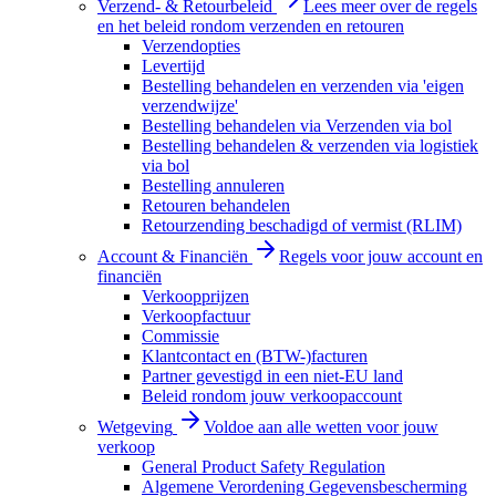
Verzend- & Retourbeleid
Lees meer over de regels
en het beleid rondom verzenden en retouren
Verzendopties
Levertijd
Bestelling behandelen en verzenden via 'eigen
verzendwijze'
Bestelling behandelen via Verzenden via bol
Bestelling behandelen & verzenden via logistiek
via bol
Bestelling annuleren
Retouren behandelen
Retourzending beschadigd of vermist (RLIM)
Account & Financiën
Regels voor jouw account en
financiën
Verkoopprijzen
Verkoopfactuur
Commissie
Klantcontact en (BTW-)facturen
Partner gevestigd in een niet-EU land
Beleid rondom jouw verkoopaccount
Wetgeving
Voldoe aan alle wetten voor jouw
verkoop
General Product Safety Regulation
Algemene Verordening Gegevensbescherming