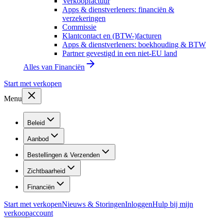
Verkoopfactuur
Apps & dienstverleners: financiën &
verzekeringen
Commissie
Klantcontact en (BTW-)facturen
Apps & dienstverleners: boekhouding & BTW
Partner gevestigd in een niet-EU land
Alles van
Financiën
Start met verkopen
Menu
Beleid
Aanbod
Bestellingen & Verzenden
Zichtbaarheid
Financiën
Start met verkopen
Nieuws & Storingen
Inloggen
Hulp bij mijn
verkoopaccount