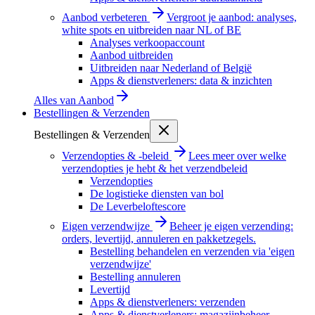
Aanbod verbeteren
Vergroot je aanbod: analyses,
white spots en uitbreiden naar NL of BE
Analyses verkoopaccount
Aanbod uitbreiden
Uitbreiden naar Nederland of België
Apps & dienstverleners: data & inzichten
Alles van
Aanbod
Bestellingen & Verzenden
Bestellingen & Verzenden
Verzendopties & -beleid
Lees meer over welke
verzendopties je hebt & het verzendbeleid
Verzendopties
De logistieke diensten van bol
De Leverbeloftescore
Eigen verzendwijze
Beheer je eigen verzending:
orders, levertijd, annuleren en pakketzegels.
Bestelling behandelen en verzenden via 'eigen
verzendwijze'
Bestelling annuleren
Levertijd
Apps & dienstverleners: verzenden
Apps & dienstverleners: magazijnbeheer