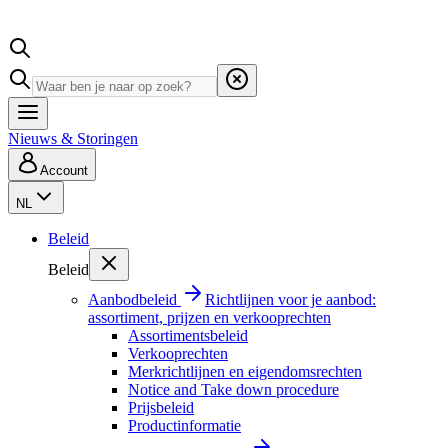
Nieuws & Storingen
Account
NL
Beleid
Beleid
Aanbodbeleid
Richtlijnen voor je aanbod:
assortiment, prijzen en verkooprechten
Assortimentsbeleid
Verkooprechten
Merkrichtlijnen en eigendomsrechten
Notice and Take down procedure
Prijsbeleid
Productinformatie