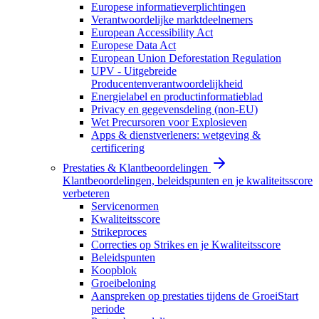
Europese informatieverplichtingen
Verantwoordelijke marktdeelnemers
European Accessibility Act
Europese Data Act
European Union Deforestation Regulation
UPV - Uitgebreide
Producentenverantwoordelijkheid
Energielabel en productinformatieblad
Privacy en gegevensdeling (non-EU)
Wet Precursoren voor Explosieven
Apps & dienstverleners: wetgeving &
certificering
Prestaties & Klantbeoordelingen
Klantbeoordelingen, beleidspunten en je kwaliteitsscore
verbeteren
Servicenormen
Kwaliteitsscore
Strikeproces
Correcties op Strikes en je Kwaliteitsscore
Beleidspunten
Koopblok
Groeibeloning
Aanspreken op prestaties tijdens de GroeiStart
periode