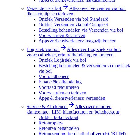
Verzenden via bol
Alles over Verzenden via bol:
diensten, tips en tarieven
Ontdek Verzenden via bol Standaard
Ontdek Verzenden via bol Compleet
Bestelling behandelen via Verzenden via bol
Voorwaarden & tarieven
Apps & dienstverleners: magazijnbeheer
Logistiek via bol
Alles over Logistiek via bol:
voorraadbeheer, retourafhandeling en tarieven
Ontdek Logistiek via bol
Bestelling behandelen & verzenden via logistiek
via bol
Voorraadbeheer
Financiële afhandeling
Voorraad retourneren
Voorwaarden en tarieven
Apps & dienstverleners: verzenden
Service & Afrekenen
Alles over retouren,
klantcontact, LIM, klantfacturen en bol.checkout
Ontdek bol.checkout
Retouropties
Retouren behandelen
Retourzending beschadigd of vermist (RLIM)