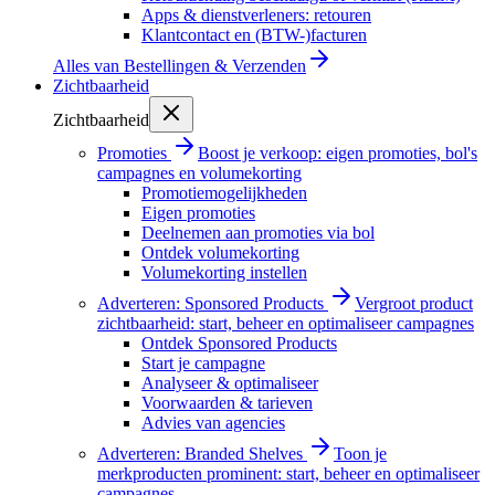
Apps & dienstverleners: retouren
Klantcontact en (BTW-)facturen
Alles van
Bestellingen & Verzenden
Zichtbaarheid
Zichtbaarheid
Promoties
Boost je verkoop: eigen promoties, bol's
campagnes en volumekorting
Promotiemogelijkheden
Eigen promoties
Deelnemen aan promoties via bol
Ontdek volumekorting
Volumekorting instellen
Adverteren: Sponsored Products
Vergroot product
zichtbaarheid: start, beheer en optimaliseer campagnes
Ontdek Sponsored Products
Start je campagne
Analyseer & optimaliseer
Voorwaarden & tarieven
Advies van agencies
Adverteren: Branded Shelves
Toon je
merkproducten prominent: start, beheer en optimaliseer
campagnes