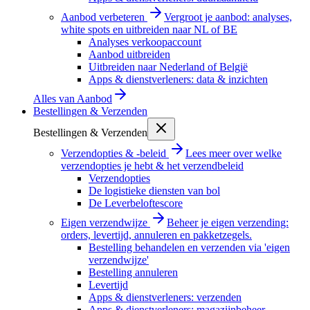
Aanbod verbeteren
Vergroot je aanbod: analyses,
white spots en uitbreiden naar NL of BE
Analyses verkoopaccount
Aanbod uitbreiden
Uitbreiden naar Nederland of België
Apps & dienstverleners: data & inzichten
Alles van
Aanbod
Bestellingen & Verzenden
Bestellingen & Verzenden
Verzendopties & -beleid
Lees meer over welke
verzendopties je hebt & het verzendbeleid
Verzendopties
De logistieke diensten van bol
De Leverbeloftescore
Eigen verzendwijze
Beheer je eigen verzending:
orders, levertijd, annuleren en pakketzegels.
Bestelling behandelen en verzenden via 'eigen
verzendwijze'
Bestelling annuleren
Levertijd
Apps & dienstverleners: verzenden
Apps & dienstverleners: magazijnbeheer