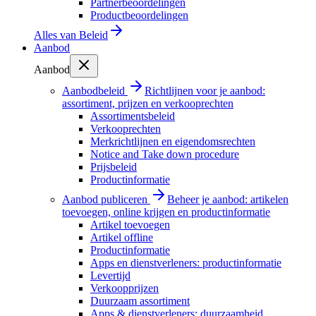
Partnerbeoordelingen
Productbeoordelingen
Alles van
Beleid
Aanbod
Aanbod
Aanbodbeleid
Richtlijnen voor je aanbod:
assortiment, prijzen en verkooprechten
Assortimentsbeleid
Verkooprechten
Merkrichtlijnen en eigendomsrechten
Notice and Take down procedure
Prijsbeleid
Productinformatie
Aanbod publiceren
Beheer je aanbod: artikelen
toevoegen, online krijgen en productinformatie
Artikel toevoegen
Artikel offline
Productinformatie
Apps en dienstverleners: productinformatie
Levertijd
Verkoopprijzen
Duurzaam assortiment
Apps & dienstverleners: duurzaamheid