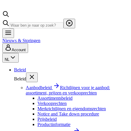
Nieuws & Storingen
Account
NL
Beleid
Beleid
Aanbodbeleid
Richtlijnen voor je aanbod:
assortiment, prijzen en verkooprechten
Assortimentsbeleid
Verkooprechten
Merkrichtlijnen en eigendomsrechten
Notice and Take down procedure
Prijsbeleid
Productinformatie