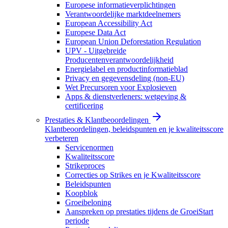
Europese informatieverplichtingen
Verantwoordelijke marktdeelnemers
European Accessibility Act
Europese Data Act
European Union Deforestation Regulation
UPV - Uitgebreide
Producentenverantwoordelijkheid
Energielabel en productinformatieblad
Privacy en gegevensdeling (non-EU)
Wet Precursoren voor Explosieven
Apps & dienstverleners: wetgeving &
certificering
Prestaties & Klantbeoordelingen
Klantbeoordelingen, beleidspunten en je kwaliteitsscore
verbeteren
Servicenormen
Kwaliteitsscore
Strikeproces
Correcties op Strikes en je Kwaliteitsscore
Beleidspunten
Koopblok
Groeibeloning
Aanspreken op prestaties tijdens de GroeiStart
periode