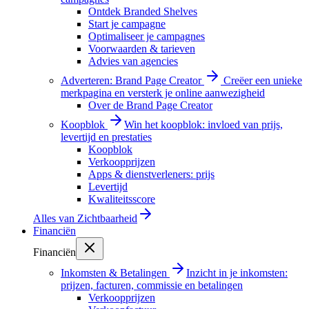
Ontdek Branded Shelves
Start je campagne
Optimaliseer je campagnes
Voorwaarden & tarieven
Advies van agencies
Adverteren: Brand Page Creator
Creëer een unieke
merkpagina en versterk je online aanwezigheid
Over de Brand Page Creator
Koopblok
Win het koopblok: invloed van prijs,
levertijd en prestaties
Koopblok
Verkoopprijzen
Apps & dienstverleners: prijs
Levertijd
Kwaliteitsscore
Alles van
Zichtbaarheid
Financiën
Financiën
Inkomsten & Betalingen
Inzicht in je inkomsten:
prijzen, facturen, commissie en betalingen
Verkoopprijzen