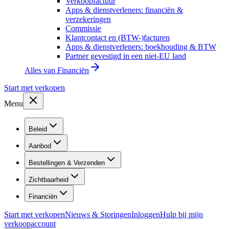
Verkoopfactuur
Apps & dienstverleners: financiën &
verzekeringen
Commissie
Klantcontact en (BTW-)facturen
Apps & dienstverleners: boekhouding & BTW
Partner gevestigd in een niet-EU land
Alles van
Financiën
Start met verkopen
Menu
Beleid
Aanbod
Bestellingen & Verzenden
Zichtbaarheid
Financiën
Start met verkopen
Nieuws & Storingen
Inloggen
Hulp bij mijn
verkoopaccount