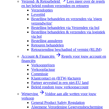
Verzend- & Retourbeleid
Lees meer over de regels
en het beleid rondom verzenden en retouren
Verzendopties
Levertijd
Bestelling behandelen en verzenden via 'eigen
verzendwijze'
Bestelling behandelen via Verzenden via bol
Bestelling behandelen & verzenden via logistiek
via bol
Bestelling annuleren
Retouren behandelen
Retourzending beschadigd of vermist (RLIM)
Account & Financiën
Regels voor jouw account en
financiën
Verkoopprijzen
Verkoopfactuur
Commissie
Klantcontact en (BTW-)facturen
Partner gevestigd in een niet-EU land
Beleid rondom jouw verkoopaccount
Wetgeving
Voldoe aan alle wetten voor jouw
verkoop
General Product Safety Regulation
Algemene Verordening Gegevensbescherming