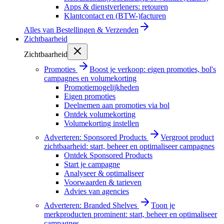
Apps & dienstverleners: retouren
Klantcontact en (BTW-)facturen
Alles van
Bestellingen & Verzenden
Zichtbaarheid
Zichtbaarheid
Promoties
Boost je verkoop: eigen promoties, bol's
campagnes en volumekorting
Promotiemogelijkheden
Eigen promoties
Deelnemen aan promoties via bol
Ontdek volumekorting
Volumekorting instellen
Adverteren: Sponsored Products
Vergroot product
zichtbaarheid: start, beheer en optimaliseer campagnes
Ontdek Sponsored Products
Start je campagne
Analyseer & optimaliseer
Voorwaarden & tarieven
Advies van agencies
Adverteren: Branded Shelves
Toon je
merkproducten prominent: start, beheer en optimaliseer
campagnes