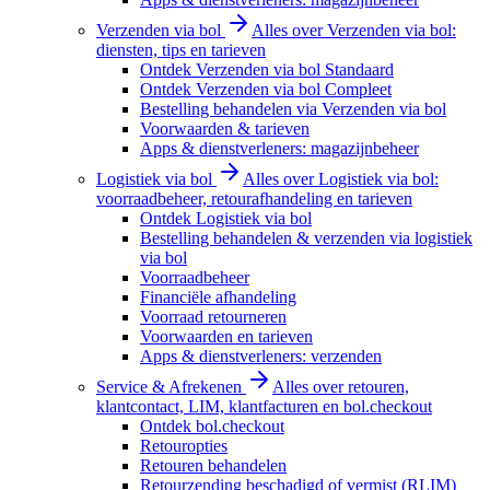
Verzenden via bol
Alles over Verzenden via bol:
diensten, tips en tarieven
Ontdek Verzenden via bol Standaard
Ontdek Verzenden via bol Compleet
Bestelling behandelen via Verzenden via bol
Voorwaarden & tarieven
Apps & dienstverleners: magazijnbeheer
Logistiek via bol
Alles over Logistiek via bol:
voorraadbeheer, retourafhandeling en tarieven
Ontdek Logistiek via bol
Bestelling behandelen & verzenden via logistiek
via bol
Voorraadbeheer
Financiële afhandeling
Voorraad retourneren
Voorwaarden en tarieven
Apps & dienstverleners: verzenden
Service & Afrekenen
Alles over retouren,
klantcontact, LIM, klantfacturen en bol.checkout
Ontdek bol.checkout
Retouropties
Retouren behandelen
Retourzending beschadigd of vermist (RLIM)