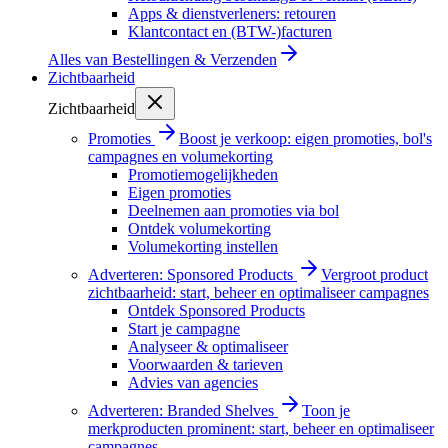
Apps & dienstverleners: retouren
Klantcontact en (BTW-)facturen
Alles van
Bestellingen & Verzenden
Zichtbaarheid
Zichtbaarheid
Promoties
Boost je verkoop: eigen promoties, bol's
campagnes en volumekorting
Promotiemogelijkheden
Eigen promoties
Deelnemen aan promoties via bol
Ontdek volumekorting
Volumekorting instellen
Adverteren: Sponsored Products
Vergroot product
zichtbaarheid: start, beheer en optimaliseer campagnes
Ontdek Sponsored Products
Start je campagne
Analyseer & optimaliseer
Voorwaarden & tarieven
Advies van agencies
Adverteren: Branded Shelves
Toon je
merkproducten prominent: start, beheer en optimaliseer
campagnes