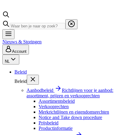
Nieuws & Storingen
Account
NL
Beleid
Beleid
Aanbodbeleid
Richtlijnen voor je aanbod:
assortiment, prijzen en verkooprechten
Assortimentsbeleid
Verkooprechten
Merkrichtlijnen en eigendomsrechten
Notice and Take down procedure
Prijsbeleid
Productinformatie