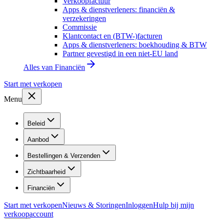
Verkoopfactuur
Apps & dienstverleners: financiën &
verzekeringen
Commissie
Klantcontact en (BTW-)facturen
Apps & dienstverleners: boekhouding & BTW
Partner gevestigd in een niet-EU land
Alles van
Financiën
Start met verkopen
Menu
Beleid
Aanbod
Bestellingen & Verzenden
Zichtbaarheid
Financiën
Start met verkopen
Nieuws & Storingen
Inloggen
Hulp bij mijn
verkoopaccount