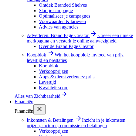
Ontdek Branded Shelves
Start je campagne
Optimaliseer je campagnes
Voorwaarden & tarieven
Advies van agencies
Adverteren: Brand Page Creator
Creëer een unieke
merkpagina en versterk je online aanwezigheid
Over de Brand Page Creator
Koopblok
Win het koopblok: invloed van prijs,
levertijd en prestaties
Koopblok
Verkoopprijzen
Apps & dienstverleners: prijs
Levertijd
Kwaliteitsscore
Alles van
Zichtbaarheid
Financiën
Financiën
Inkomsten & Betalingen
Inzicht in je inkomsten:
prijzen, facturen, commissie en betalingen
Verkoopprijzen