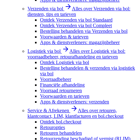
Verzenden via bol
Alles over Verzenden via bol:
diensten, tips en tarieven
Ontdek Verzenden via bol Standaard
Ontdek Verzenden via bol Compleet
Bestelling behandelen via Verzenden via bol
Voorwaarden & tarieven
Apps & dienstverleners: magazijnbeheer
Logistiek via bol
Alles over Logistiek via bol:
voorraadbeheer, retourafhandeling en tarieven
Ontdek Logistiek via bol
Bestelling behandelen & verzenden via logistiek
via bol
Voorraadbeheer
Financiële afhandeling
Voorraad retourneren
Voorwaarden en tarieven
Apps & dienstverleners: verzenden
Service & Afrekenen
Alles over retouren,
klantcontact, LIM, klantfacturen en bol.checkout
Ontdek bol.checkout
Retouropties
Retouren behandelen
Retourzending beschadigd of vermist (RLIM)