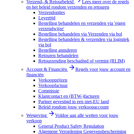
Verzend- & Retourbeleid
Lees meer over de regels
en het beleid rondom verzenden en retouren
Verzendopties
Levertijd
Bestelling behandelen en verzenden via 'eigen
verzendwijze'
Bestelling behandelen via Verzenden via bol
Bestelling behandelen & verzenden via logistiek
via bol
Bestelling annuleren
Retouren behandelen
Retourzending beschadigd of vermist (RLIM)
Account & Financiën
Regels voor jouw account en
financiën
Verkoopprijzen
Verkoopfactuur
Commissie
Klantcontact en (BTW-)facturen
Partner gevestigd in een niet-EU land
Beleid rondom jouw verkoopaccount
Wetgeving
Voldoe aan alle wetten voor jouw
verkoop
General Product Safety Regulation
Algemene Verordening Gegevensbescherming