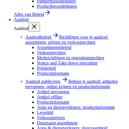
Partnerbeoordelingen
Productbeoordelingen
Alles van
Beleid
Aanbod
Aanbod
Aanbodbeleid
Richtlijnen voor je aanbod:
assortiment, prijzen en verkooprechten
Assortimentsbeleid
Verkooprechten
Merkrichtlijnen en eigendomsrechten
Notice and Take down procedure
Prijsbeleid
Productinformatie
Aanbod publiceren
Beheer je aanbod: artikelen
toevoegen, online krijgen en productinformatie
Artikel toevoegen
Artikel offline
Productinformatie
Apps en dienstverleners: productinformatie
Levertijd
Verkoopprijzen
Duurzaam assortiment
Apps & dienstverleners: duurzaamheid