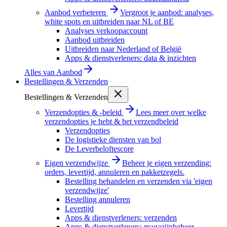
Aanbod verbeteren
Vergroot je aanbod: analyses,
white spots en uitbreiden naar NL of BE
Analyses verkoopaccount
Aanbod uitbreiden
Uitbreiden naar Nederland of België
Apps & dienstverleners: data & inzichten
Alles van
Aanbod
Bestellingen & Verzenden
Bestellingen & Verzenden
Verzendopties & -beleid
Lees meer over welke
verzendopties je hebt & het verzendbeleid
Verzendopties
De logistieke diensten van bol
De Leverbeloftescore
Eigen verzendwijze
Beheer je eigen verzending:
orders, levertijd, annuleren en pakketzegels.
Bestelling behandelen en verzenden via 'eigen
verzendwijze'
Bestelling annuleren
Levertijd
Apps & dienstverleners: verzenden
Apps & dienstverleners: magazijnbeheer