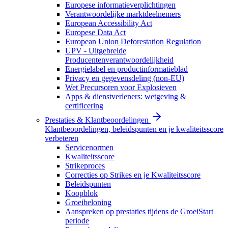
Europese informatieverplichtingen
Verantwoordelijke marktdeelnemers
European Accessibility Act
Europese Data Act
European Union Deforestation Regulation
UPV - Uitgebreide
Producentenverantwoordelijkheid
Energielabel en productinformatieblad
Privacy en gegevensdeling (non-EU)
Wet Precursoren voor Explosieven
Apps & dienstverleners: wetgeving &
certificering
Prestaties & Klantbeoordelingen
Klantbeoordelingen, beleidspunten en je kwaliteitsscore
verbeteren
Servicenormen
Kwaliteitsscore
Strikeproces
Correcties op Strikes en je Kwaliteitsscore
Beleidspunten
Koopblok
Groeibeloning
Aanspreken op prestaties tijdens de GroeiStart
periode