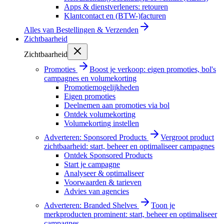
Apps & dienstverleners: retouren
Klantcontact en (BTW-)facturen
Alles van
Bestellingen & Verzenden
Zichtbaarheid
Zichtbaarheid
Promoties
Boost je verkoop: eigen promoties, bol's
campagnes en volumekorting
Promotiemogelijkheden
Eigen promoties
Deelnemen aan promoties via bol
Ontdek volumekorting
Volumekorting instellen
Adverteren: Sponsored Products
Vergroot product
zichtbaarheid: start, beheer en optimaliseer campagnes
Ontdek Sponsored Products
Start je campagne
Analyseer & optimaliseer
Voorwaarden & tarieven
Advies van agencies
Adverteren: Branded Shelves
Toon je
merkproducten prominent: start, beheer en optimaliseer
campagnes