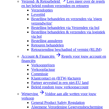
Verzend- & Retourbeleid
Lees meer over de regels
en het beleid rondom verzenden en retouren
Verzendopties
Levertijd
Bestelling behandelen en verzenden via 'eigen
verzendwijze'
Bestelling behandelen via Verzenden via bol
Bestelling behandelen & verzenden via logistiek
via bol
Bestelling annuleren
Retouren behandelen
Retourzending beschadigd of vermist (RLIM)
Account & Financiën
Regels voor jouw account en
financiën
Verkoopprijzen
Verkoopfactuur
Commissie
Klantcontact en (BTW-)facturen
Partner gevestigd in een niet-EU land
Beleid rondom jouw verkoopaccount
Wetgeving
Voldoe aan alle wetten voor jouw
verkoop
General Product Safety Regulation
Algemene Verordening Gegevensbescherming