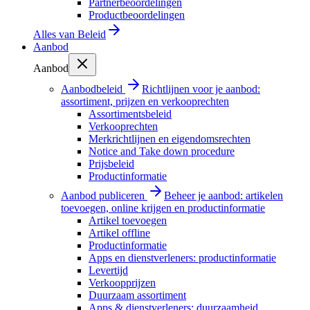
Partnerbeoordelingen
Productbeoordelingen
Alles van
Beleid
Aanbod
Aanbod
Aanbodbeleid
Richtlijnen voor je aanbod:
assortiment, prijzen en verkooprechten
Assortimentsbeleid
Verkooprechten
Merkrichtlijnen en eigendomsrechten
Notice and Take down procedure
Prijsbeleid
Productinformatie
Aanbod publiceren
Beheer je aanbod: artikelen
toevoegen, online krijgen en productinformatie
Artikel toevoegen
Artikel offline
Productinformatie
Apps en dienstverleners: productinformatie
Levertijd
Verkoopprijzen
Duurzaam assortiment
Apps & dienstverleners: duurzaamheid