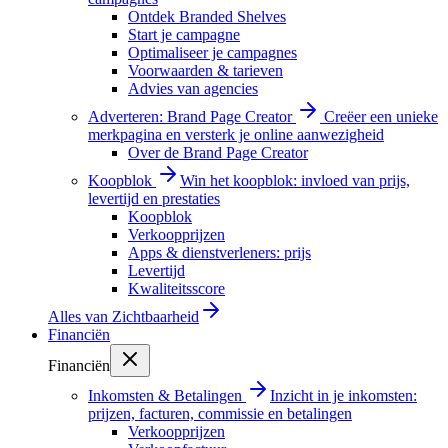
Ontdek Branded Shelves
Start je campagne
Optimaliseer je campagnes
Voorwaarden & tarieven
Advies van agencies
Adverteren: Brand Page Creator
Creëer een unieke
merkpagina en versterk je online aanwezigheid
Over de Brand Page Creator
Koopblok
Win het koopblok: invloed van prijs,
levertijd en prestaties
Koopblok
Verkoopprijzen
Apps & dienstverleners: prijs
Levertijd
Kwaliteitsscore
Alles van
Zichtbaarheid
Financiën
Financiën
Inkomsten & Betalingen
Inzicht in je inkomsten:
prijzen, facturen, commissie en betalingen
Verkoopprijzen