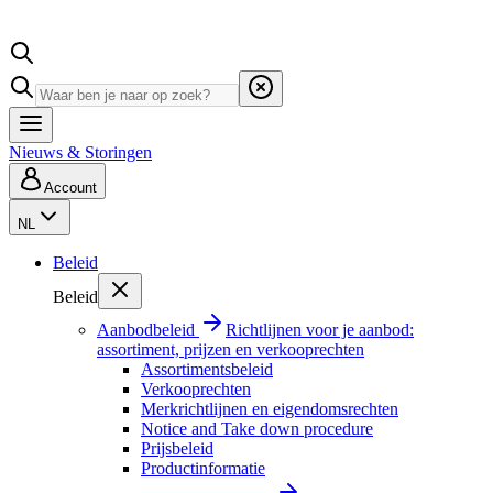
Nieuws & Storingen
Account
NL
Beleid
Beleid
Aanbodbeleid
Richtlijnen voor je aanbod:
assortiment, prijzen en verkooprechten
Assortimentsbeleid
Verkooprechten
Merkrichtlijnen en eigendomsrechten
Notice and Take down procedure
Prijsbeleid
Productinformatie