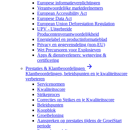
Europese informatieverplichtingen
Verantwoordelijke marktdeelnemers
European Accessibility Act
Europese Data Act
European Union Deforestation Regulation
UPV - Uitgebreide
Producentenverantwoordelijkheid
Energielabel en productinformatieblad
Privacy en gegevensdeling (non-EU)
Wet Precursoren voor Explosieven
Apps & dienstverleners: wetgeving &
certificering
Prestaties & Klantbeoordelingen
Klantbeoordelingen, beleidspunten en je kwaliteitsscore
verbeteren
Servicenormen
Kwaliteitsscore
Strikeproces
Correcties op Strikes en je Kwaliteitsscore
Beleidspunten
Koopblok
Groeibeloning
Aanspreken op prestaties tijdens de GroeiStart
periode