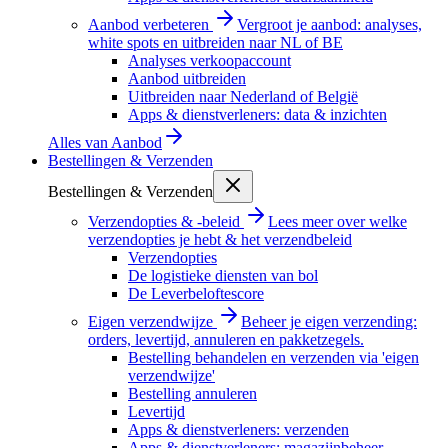
Aanbod verbeteren
Vergroot je aanbod: analyses,
white spots en uitbreiden naar NL of BE
Analyses verkoopaccount
Aanbod uitbreiden
Uitbreiden naar Nederland of België
Apps & dienstverleners: data & inzichten
Alles van
Aanbod
Bestellingen & Verzenden
Bestellingen & Verzenden
Verzendopties & -beleid
Lees meer over welke
verzendopties je hebt & het verzendbeleid
Verzendopties
De logistieke diensten van bol
De Leverbeloftescore
Eigen verzendwijze
Beheer je eigen verzending:
orders, levertijd, annuleren en pakketzegels.
Bestelling behandelen en verzenden via 'eigen
verzendwijze'
Bestelling annuleren
Levertijd
Apps & dienstverleners: verzenden
Apps & dienstverleners: magazijnbeheer