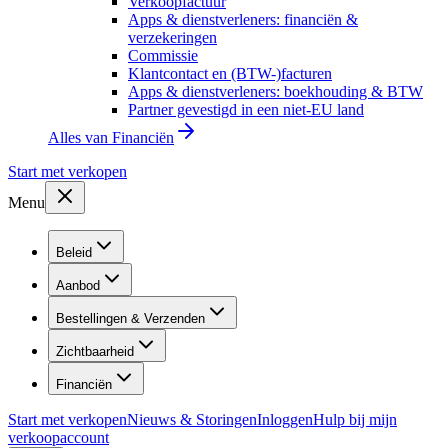
Verkoopfactuur
Apps & dienstverleners: financiën &
verzekeringen
Commissie
Klantcontact en (BTW-)facturen
Apps & dienstverleners: boekhouding & BTW
Partner gevestigd in een niet-EU land
Alles van
Financiën
Start met verkopen
Menu
Beleid
Aanbod
Bestellingen & Verzenden
Zichtbaarheid
Financiën
Start met verkopen
Nieuws & Storingen
Inloggen
Hulp bij mijn
verkoopaccount