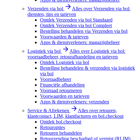
Verzenden via bol
Alles over Verzenden via bol:
diensten, tips en tarieven
Ontdek Verzenden via bol Standaard
Ontdek Verzenden via bol Compleet
Bestelling behandelen via Verzenden via bol
Voorwaarden & tarieven
Apps & dienstverleners: magazijnbeheer
Logistiek via bol
Alles over Logistiek via bol:
voorraadbeheer, retourafhandeling en tarieven
Ontdek Logistiek via bol
Bestelling behandelen & verzenden via logistiek
via bol
Voorraadbeheer
Financiële afhandeling
Voorraad retourneren
Voorwaarden en tarieven
Apps & dienstverleners: verzenden
Service & Afrekenen
Alles over retouren,
klantcontact, LIM, klantfacturen en bol.checkout
Ontdek bol.checkout
Retouropties
Retouren behandelen
Retourzending beschadigd of vermist (RLIM)