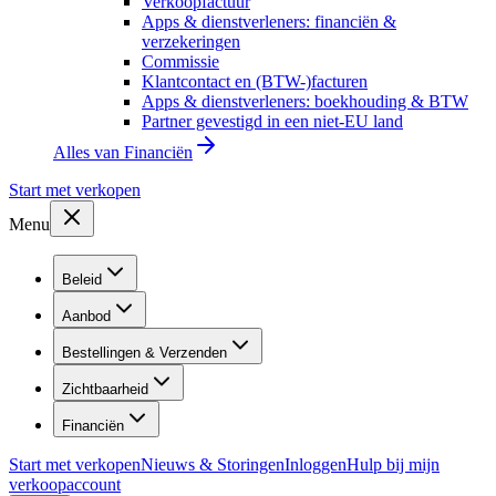
Verkoopfactuur
Apps & dienstverleners: financiën &
verzekeringen
Commissie
Klantcontact en (BTW-)facturen
Apps & dienstverleners: boekhouding & BTW
Partner gevestigd in een niet-EU land
Alles van
Financiën
Start met verkopen
Menu
Beleid
Aanbod
Bestellingen & Verzenden
Zichtbaarheid
Financiën
Start met verkopen
Nieuws & Storingen
Inloggen
Hulp bij mijn
verkoopaccount