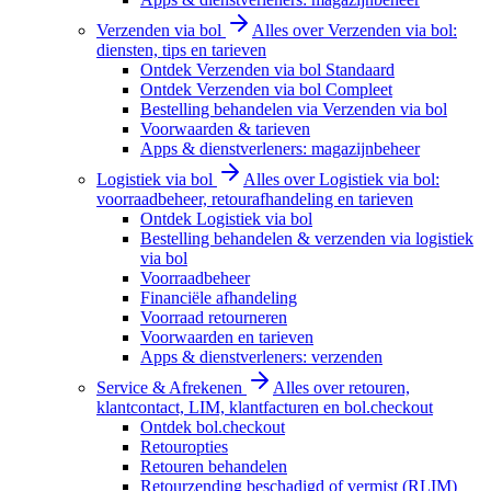
Verzenden via bol
Alles over Verzenden via bol:
diensten, tips en tarieven
Ontdek Verzenden via bol Standaard
Ontdek Verzenden via bol Compleet
Bestelling behandelen via Verzenden via bol
Voorwaarden & tarieven
Apps & dienstverleners: magazijnbeheer
Logistiek via bol
Alles over Logistiek via bol:
voorraadbeheer, retourafhandeling en tarieven
Ontdek Logistiek via bol
Bestelling behandelen & verzenden via logistiek
via bol
Voorraadbeheer
Financiële afhandeling
Voorraad retourneren
Voorwaarden en tarieven
Apps & dienstverleners: verzenden
Service & Afrekenen
Alles over retouren,
klantcontact, LIM, klantfacturen en bol.checkout
Ontdek bol.checkout
Retouropties
Retouren behandelen
Retourzending beschadigd of vermist (RLIM)