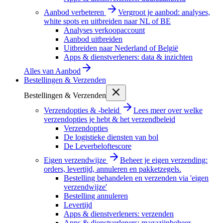
Aanbod verbeteren
Vergroot je aanbod: analyses,
white spots en uitbreiden naar NL of BE
Analyses verkoopaccount
Aanbod uitbreiden
Uitbreiden naar Nederland of België
Apps & dienstverleners: data & inzichten
Alles van
Aanbod
Bestellingen & Verzenden
Bestellingen & Verzenden
Verzendopties & -beleid
Lees meer over welke
verzendopties je hebt & het verzendbeleid
Verzendopties
De logistieke diensten van bol
De Leverbeloftescore
Eigen verzendwijze
Beheer je eigen verzending:
orders, levertijd, annuleren en pakketzegels.
Bestelling behandelen en verzenden via 'eigen
verzendwijze'
Bestelling annuleren
Levertijd
Apps & dienstverleners: verzenden
Apps & dienstverleners: magazijnbeheer