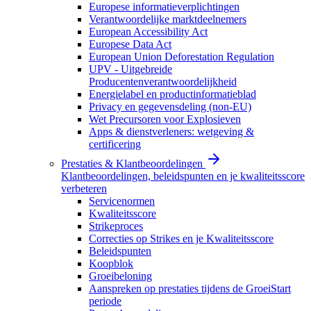
Europese informatieverplichtingen
Verantwoordelijke marktdeelnemers
European Accessibility Act
Europese Data Act
European Union Deforestation Regulation
UPV - Uitgebreide
Producentenverantwoordelijkheid
Energielabel en productinformatieblad
Privacy en gegevensdeling (non-EU)
Wet Precursoren voor Explosieven
Apps & dienstverleners: wetgeving &
certificering
Prestaties & Klantbeoordelingen
Klantbeoordelingen, beleidspunten en je kwaliteitsscore
verbeteren
Servicenormen
Kwaliteitsscore
Strikeproces
Correcties op Strikes en je Kwaliteitsscore
Beleidspunten
Koopblok
Groeibeloning
Aanspreken op prestaties tijdens de GroeiStart
periode