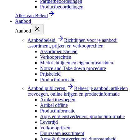
Partnerbeoordelingen
Productbeoordelingen
Alles van
Beleid
Aanbod
Aanbod
Aanbodbeleid
Richtlijnen voor je aanbod:
assortiment, prijzen en verkooprechten
Assortimentsbeleid
Verkooprechten
Merkrichtlijnen en eigendomsrechten
Notice and Take down procedure
Prijsbeleid
Productinformatie
Aanbod publiceren
Beheer je aanbod: artikelen
toevoegen, online krijgen en productinformatie
Artikel toevoegen
Artikel offline
Productinformatie
Apps en dienstverleners: productinformatie
Levertijd
Verkoopprijzen
Duurzaam assortiment
Apps & dienstverleners: duurzaamheid