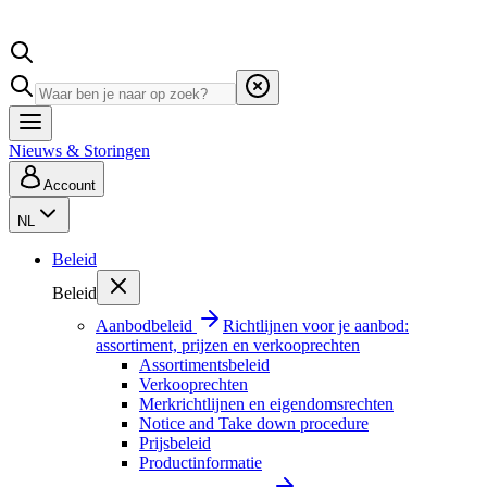
Nieuws & Storingen
Account
NL
Beleid
Beleid
Aanbodbeleid
Richtlijnen voor je aanbod:
assortiment, prijzen en verkooprechten
Assortimentsbeleid
Verkooprechten
Merkrichtlijnen en eigendomsrechten
Notice and Take down procedure
Prijsbeleid
Productinformatie