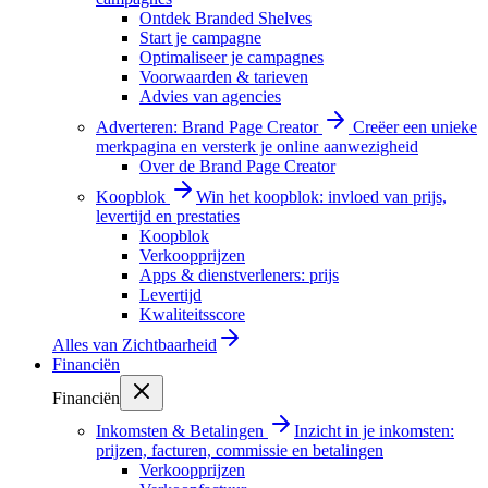
Ontdek Branded Shelves
Start je campagne
Optimaliseer je campagnes
Voorwaarden & tarieven
Advies van agencies
Adverteren: Brand Page Creator
Creëer een unieke
merkpagina en versterk je online aanwezigheid
Over de Brand Page Creator
Koopblok
Win het koopblok: invloed van prijs,
levertijd en prestaties
Koopblok
Verkoopprijzen
Apps & dienstverleners: prijs
Levertijd
Kwaliteitsscore
Alles van
Zichtbaarheid
Financiën
Financiën
Inkomsten & Betalingen
Inzicht in je inkomsten:
prijzen, facturen, commissie en betalingen
Verkoopprijzen