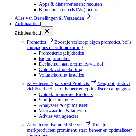
Apps & dienstverleners: retouren
Klantcontact en (BTW-)facturen
Alles van
Bestellingen & Verzenden
Zichtbaarheid
Zichtbaarheid
Promoties
Boost je verkoop: eigen promoties, bol's
campagnes en volumekorting
Promotiemogelijkheden
Eigen promoties
Deelnemen aan promoties via bol
Ontdek volumekorting
Volumekorting instellen
Adverteren: Sponsored Products
Vergroot product
zichtbaarheid: start, beheer en optimaliseer campagnes
Ontdek Sponsored Products
Start je campagne
Analyseer & optimaliseer
Voorwaarden & tarieven
Advies van agencies
Adverteren: Branded Shelves
Toon je
merkproducten prominent: start, beheer en optimaliseer
campagnes