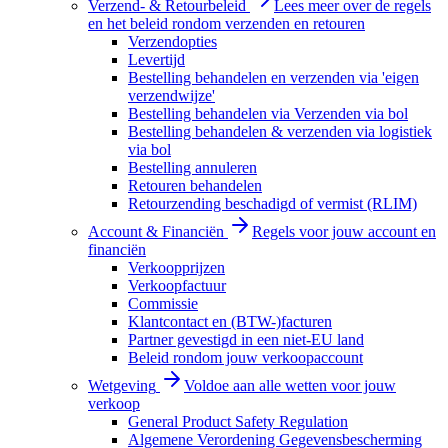
Verzend- & Retourbeleid
Lees meer over de regels
en het beleid rondom verzenden en retouren
Verzendopties
Levertijd
Bestelling behandelen en verzenden via 'eigen
verzendwijze'
Bestelling behandelen via Verzenden via bol
Bestelling behandelen & verzenden via logistiek
via bol
Bestelling annuleren
Retouren behandelen
Retourzending beschadigd of vermist (RLIM)
Account & Financiën
Regels voor jouw account en
financiën
Verkoopprijzen
Verkoopfactuur
Commissie
Klantcontact en (BTW-)facturen
Partner gevestigd in een niet-EU land
Beleid rondom jouw verkoopaccount
Wetgeving
Voldoe aan alle wetten voor jouw
verkoop
General Product Safety Regulation
Algemene Verordening Gegevensbescherming