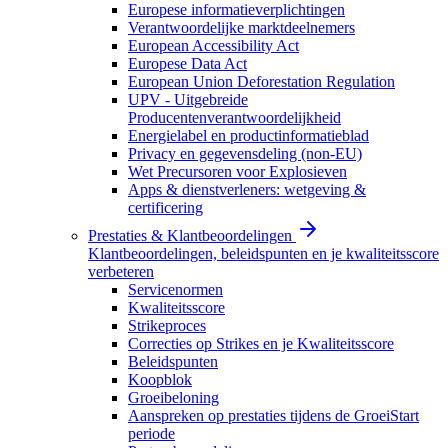
Europese informatieverplichtingen
Verantwoordelijke marktdeelnemers
European Accessibility Act
Europese Data Act
European Union Deforestation Regulation
UPV - Uitgebreide
Producentenverantwoordelijkheid
Energielabel en productinformatieblad
Privacy en gegevensdeling (non-EU)
Wet Precursoren voor Explosieven
Apps & dienstverleners: wetgeving &
certificering
Prestaties & Klantbeoordelingen
Klantbeoordelingen, beleidspunten en je kwaliteitsscore
verbeteren
Servicenormen
Kwaliteitsscore
Strikeproces
Correcties op Strikes en je Kwaliteitsscore
Beleidspunten
Koopblok
Groeibeloning
Aanspreken op prestaties tijdens de GroeiStart
periode