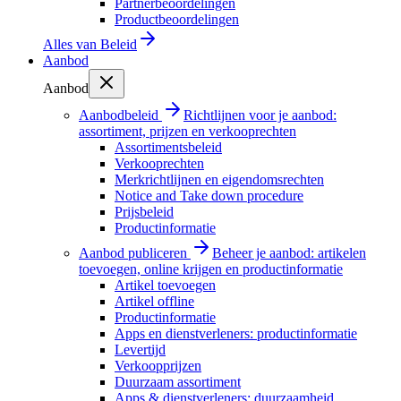
Partnerbeoordelingen
Productbeoordelingen
Alles van
Beleid
Aanbod
Aanbod
Aanbodbeleid
Richtlijnen voor je aanbod:
assortiment, prijzen en verkooprechten
Assortimentsbeleid
Verkooprechten
Merkrichtlijnen en eigendomsrechten
Notice and Take down procedure
Prijsbeleid
Productinformatie
Aanbod publiceren
Beheer je aanbod: artikelen
toevoegen, online krijgen en productinformatie
Artikel toevoegen
Artikel offline
Productinformatie
Apps en dienstverleners: productinformatie
Levertijd
Verkoopprijzen
Duurzaam assortiment
Apps & dienstverleners: duurzaamheid