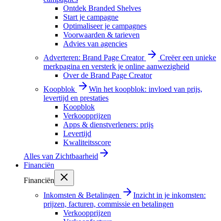
Ontdek Branded Shelves
Start je campagne
Optimaliseer je campagnes
Voorwaarden & tarieven
Advies van agencies
Adverteren: Brand Page Creator
Creëer een unieke
merkpagina en versterk je online aanwezigheid
Over de Brand Page Creator
Koopblok
Win het koopblok: invloed van prijs,
levertijd en prestaties
Koopblok
Verkoopprijzen
Apps & dienstverleners: prijs
Levertijd
Kwaliteitsscore
Alles van
Zichtbaarheid
Financiën
Financiën
Inkomsten & Betalingen
Inzicht in je inkomsten:
prijzen, facturen, commissie en betalingen
Verkoopprijzen