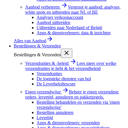
Aanbod verbeteren
Vergroot je aanbod: analyses,
white spots en uitbreiden naar NL of BE
Analyses verkoopaccount
Aanbod uitbreiden
Uitbreiden naar Nederland of België
Apps & dienstverleners: data & inzichten
Alles van
Aanbod
Bestellingen & Verzenden
Bestellingen & Verzenden
Verzendopties & -beleid
Lees meer over welke
verzendopties je hebt & het verzendbeleid
Verzendopties
De logistieke diensten van bol
De Leverbeloftescore
Eigen verzendwijze
Beheer je eigen verzending:
orders, levertijd, annuleren en pakketzegels.
Bestelling behandelen en verzenden via 'eigen
verzendwijze'
Bestelling annuleren
Levertijd
Apps & dienstverleners: verzenden
Apps & dienstverleners: magazijnbeheer