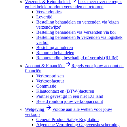
Verzend- & Retourbeleid
Lees meer over de regels
en het beleid rondom verzenden en retouren
Verzendopties
Levertijd
Bestelling behandelen en verzenden via 'eigen
verzendwijze'
Bestelling behandelen via Verzenden via bol
Bestelling behandelen & verzenden via logistiek
via bol
Bestelling annuleren
Retouren behandelen
Retourzending beschadigd of vermist (RLIM)
Account & Financiën
Regels voor jouw account en
financiën
Verkoopprijzen
Verkoopfactuur
Commissie
Klantcontact en (BTW-)facturen
Partner gevestigd in een niet-EU land
Beleid rondom jouw verkoopaccount
Wetgeving
Voldoe aan alle wetten voor jouw
verkoop
General Product Safety Regulation
Algemene Verordening Gegevensbescherming