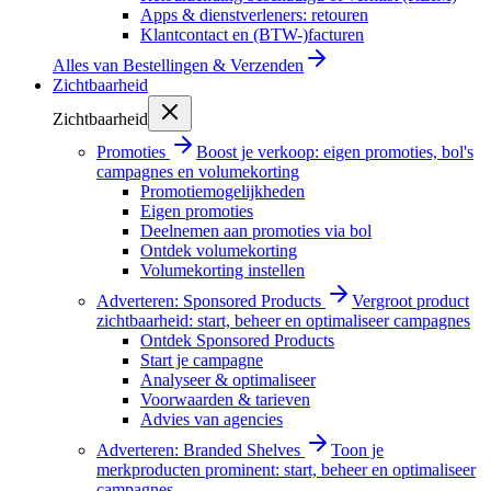
Apps & dienstverleners: retouren
Klantcontact en (BTW-)facturen
Alles van
Bestellingen & Verzenden
Zichtbaarheid
Zichtbaarheid
Promoties
Boost je verkoop: eigen promoties, bol's
campagnes en volumekorting
Promotiemogelijkheden
Eigen promoties
Deelnemen aan promoties via bol
Ontdek volumekorting
Volumekorting instellen
Adverteren: Sponsored Products
Vergroot product
zichtbaarheid: start, beheer en optimaliseer campagnes
Ontdek Sponsored Products
Start je campagne
Analyseer & optimaliseer
Voorwaarden & tarieven
Advies van agencies
Adverteren: Branded Shelves
Toon je
merkproducten prominent: start, beheer en optimaliseer
campagnes