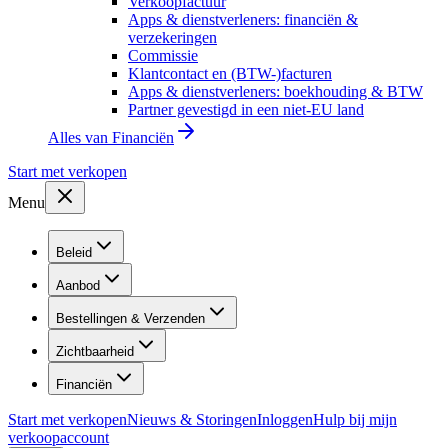
Verkoopfactuur
Apps & dienstverleners: financiën &
verzekeringen
Commissie
Klantcontact en (BTW-)facturen
Apps & dienstverleners: boekhouding & BTW
Partner gevestigd in een niet-EU land
Alles van
Financiën
Start met verkopen
Menu
Beleid
Aanbod
Bestellingen & Verzenden
Zichtbaarheid
Financiën
Start met verkopen
Nieuws & Storingen
Inloggen
Hulp bij mijn
verkoopaccount