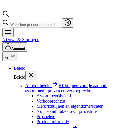
Nieuws & Storingen
Account
NL
Beleid
Beleid
Aanbodbeleid
Richtlijnen voor je aanbod:
assortiment, prijzen en verkooprechten
Assortimentsbeleid
Verkooprechten
Merkrichtlijnen en eigendomsrechten
Notice and Take down procedure
Prijsbeleid
Productinformatie