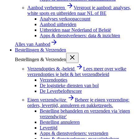
Aanbod verbeteren
Vergroot je aanbod: analyses,
white spots en uitbreiden naar NL of BE
Analyses verkoopaccount
Aanbod uitbreiden
Uitbreiden naar Nederland of België
Apps & dienstverleners: data & inzichten
Alles van
Aanbod
Bestellingen & Verzenden
Bestellingen & Verzenden
Verzendopties & -beleid
Lees meer over welke
verzendopties je hebt & het verzendbeleid
Verzendopties
De logistieke diensten van bol
De Leverbeloftescore
Eigen verzendwijze
Beheer je eigen verzending:
orders, levertijd, annuleren en pakketzegels.
Bestelling behandelen en verzenden via 'eigen
verzendwijze'
Bestelling annuleren
Levertijd
Apps & dienstverleners: verzenden
Apps & dienstverleners: magazijnbeheer