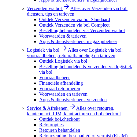
Verzenden via bol
Alles over Verzenden via bol:
diensten, tips en tarieven
Ontdek Verzenden via bol Standaard
Ontdek Verzenden via bol Compleet
Bestelling behandelen via Verzenden via bol
Voorwaarden & tarieven
Apps & dienstverleners: magazijnbeheer
Logistiek via bol
Alles over Logistiek via bol:
voorraadbeheer, retourafhandeling en tarieven
Ontdek Logistiek via bol
Bestelling behandelen & verzenden via logistiek
via bol
Voorraadbeheer
Financiële afhandeling
Voorraad retourneren
Voorwaarden en tarieven
Apps & dienstverleners: verzenden
Service & Afrekenen
Alles over retouren,
klantcontact, LIM, klantfacturen en bol.checkout
Ontdek bol.checkout
Retouropties
Retouren behandelen
Retourzending beschadigd of vermist (RLIM)