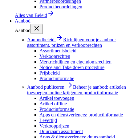
Partnerbeoordelingen
Productbeoordelingen
Alles van
Beleid
Aanbod
Aanbod
Aanbodbeleid
Richtlijnen voor je aanbod:
assortiment, prijzen en verkooprechten
Assortimentsbeleid
Verkooprechten
Merkrichtlijnen en eigendomsrechten
Notice and Take down procedure
Prijsbeleid
Productinformatie
Aanbod publiceren
Beheer je aanbod: artikelen
toevoegen, online krijgen en productinformatie
Artikel toevoegen
Artikel offline
Productinformatie
Apps en dienstverleners: productinformatie
Levertijd
Verkoopprijzen
Duurzaam assortiment
Apps & dienstverleners: duurzaamheid