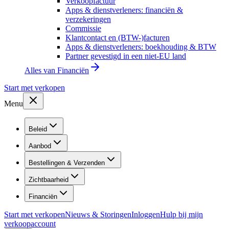
Verkoopfactuur
Apps & dienstverleners: financiën &
verzekeringen
Commissie
Klantcontact en (BTW-)facturen
Apps & dienstverleners: boekhouding & BTW
Partner gevestigd in een niet-EU land
Alles van
Financiën
Start met verkopen
Menu
Beleid
Aanbod
Bestellingen & Verzenden
Zichtbaarheid
Financiën
Start met verkopen
Nieuws & Storingen
Inloggen
Hulp bij mijn
verkoopaccount