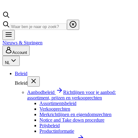
Nieuws & Storingen
Account
NL
Beleid
Beleid
Aanbodbeleid
Richtlijnen voor je aanbod:
assortiment, prijzen en verkooprechten
Assortimentsbeleid
Verkooprechten
Merkrichtlijnen en eigendomsrechten
Notice and Take down procedure
Prijsbeleid
Productinformatie