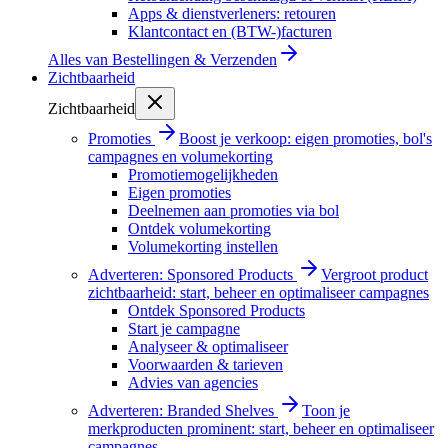
Apps & dienstverleners: retouren
Klantcontact en (BTW-)facturen
Alles van
Bestellingen & Verzenden
Zichtbaarheid
Zichtbaarheid
Promoties
Boost je verkoop: eigen promoties, bol's
campagnes en volumekorting
Promotiemogelijkheden
Eigen promoties
Deelnemen aan promoties via bol
Ontdek volumekorting
Volumekorting instellen
Adverteren: Sponsored Products
Vergroot product
zichtbaarheid: start, beheer en optimaliseer campagnes
Ontdek Sponsored Products
Start je campagne
Analyseer & optimaliseer
Voorwaarden & tarieven
Advies van agencies
Adverteren: Branded Shelves
Toon je
merkproducten prominent: start, beheer en optimaliseer
campagnes