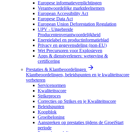
Europese informatieverplichtingen
Verantwoordelijke marktdeelnemers
European Accessibility Act
Europese Data Act
European Union Deforestation Regulation
UPV - Uitgebreide
Producentenverantwoordelijkheid
Energielabel en productinformatieblad
Privacy en gegevensdeling (non-EU)
Wet Precursoren voor Explosieven
Apps & dienstverleners: wetgeving &
certificering
Prestaties & Klantbeoordelingen
Klantbeoordelingen, beleidspunten en je kwaliteitsscore
verbeteren
Servicenormen
Kwaliteitsscore
Strikeproces
Correcties op Strikes en je Kwaliteitsscore
Beleidspunten
Koopblok
Groeibeloning
Aanspreken op prestaties tijdens de GroeiStart
periode