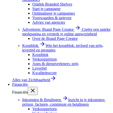
Ontdek Branded Shelves
Start je campagne
Optimaliseer je campagnes
Voorwaarden & tarieven
Advies van agencies
Adverteren: Brand Page Creator
Creëer een unieke
merkpagina en versterk je online aanwezigheid
Over de Brand Page Creator
Koopblok
Win het koopblok: invloed van prijs,
levertijd en prestaties
Koopblok
Verkoopprijzen
Apps & dienstverleners: prijs
Levertijd
Kwaliteitsscore
Alles van
Zichtbaarheid
Financiën
Financiën
Inkomsten & Betalingen
Inzicht in je inkomsten:
prijzen, facturen, commissie en betalingen
Verkoopprijzen