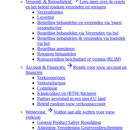
Verzend- & Retourbeleid
Lees meer over de regels
en het beleid rondom verzenden en retouren
Verzendopties
Levertijd
Bestelling behandelen en verzenden via 'eigen
verzendwijze'
Bestelling behandelen via Verzenden via bol
Bestelling behandelen & verzenden via logistiek
via bol
Bestelling annuleren
Retouren behandelen
Retourzending beschadigd of vermist (RLIM)
Account & Financiën
Regels voor jouw account en
financiën
Verkoopprijzen
Verkoopfactuur
Commissie
Klantcontact en (BTW-)facturen
Partner gevestigd in een niet-EU land
Beleid rondom jouw verkoopaccount
Wetgeving
Voldoe aan alle wetten voor jouw
verkoop
General Product Safety Regulation
Algemene Verordening Gegevensbescherming