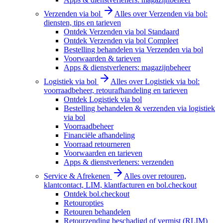
Verzenden via bol
Alles over Verzenden via bol:
diensten, tips en tarieven
Ontdek Verzenden via bol Standaard
Ontdek Verzenden via bol Compleet
Bestelling behandelen via Verzenden via bol
Voorwaarden & tarieven
Apps & dienstverleners: magazijnbeheer
Logistiek via bol
Alles over Logistiek via bol:
voorraadbeheer, retourafhandeling en tarieven
Ontdek Logistiek via bol
Bestelling behandelen & verzenden via logistiek
via bol
Voorraadbeheer
Financiële afhandeling
Voorraad retourneren
Voorwaarden en tarieven
Apps & dienstverleners: verzenden
Service & Afrekenen
Alles over retouren,
klantcontact, LIM, klantfacturen en bol.checkout
Ontdek bol.checkout
Retouropties
Retouren behandelen
Retourzending beschadigd of vermist (RLIM)