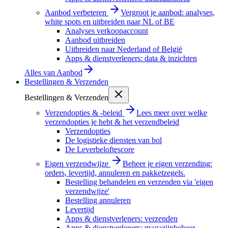
Aanbod verbeteren
Vergroot je aanbod: analyses,
white spots en uitbreiden naar NL of BE
Analyses verkoopaccount
Aanbod uitbreiden
Uitbreiden naar Nederland of België
Apps & dienstverleners: data & inzichten
Alles van
Aanbod
Bestellingen & Verzenden
Bestellingen & Verzenden
Verzendopties & -beleid
Lees meer over welke
verzendopties je hebt & het verzendbeleid
Verzendopties
De logistieke diensten van bol
De Leverbeloftescore
Eigen verzendwijze
Beheer je eigen verzending:
orders, levertijd, annuleren en pakketzegels.
Bestelling behandelen en verzenden via 'eigen
verzendwijze'
Bestelling annuleren
Levertijd
Apps & dienstverleners: verzenden
Apps & dienstverleners: magazijnbeheer