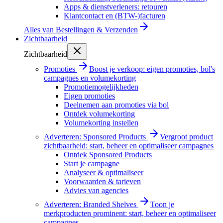
Apps & dienstverleners: retouren
Klantcontact en (BTW-)facturen
Alles van
Bestellingen & Verzenden
Zichtbaarheid
Zichtbaarheid
Promoties
Boost je verkoop: eigen promoties, bol's
campagnes en volumekorting
Promotiemogelijkheden
Eigen promoties
Deelnemen aan promoties via bol
Ontdek volumekorting
Volumekorting instellen
Adverteren: Sponsored Products
Vergroot product
zichtbaarheid: start, beheer en optimaliseer campagnes
Ontdek Sponsored Products
Start je campagne
Analyseer & optimaliseer
Voorwaarden & tarieven
Advies van agencies
Adverteren: Branded Shelves
Toon je
merkproducten prominent: start, beheer en optimaliseer
campagnes