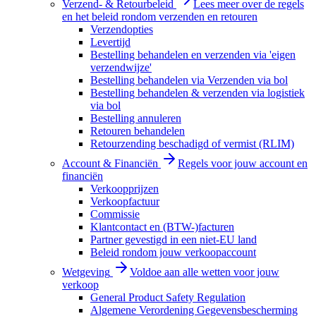
Verzend- & Retourbeleid
Lees meer over de regels
en het beleid rondom verzenden en retouren
Verzendopties
Levertijd
Bestelling behandelen en verzenden via 'eigen
verzendwijze'
Bestelling behandelen via Verzenden via bol
Bestelling behandelen & verzenden via logistiek
via bol
Bestelling annuleren
Retouren behandelen
Retourzending beschadigd of vermist (RLIM)
Account & Financiën
Regels voor jouw account en
financiën
Verkoopprijzen
Verkoopfactuur
Commissie
Klantcontact en (BTW-)facturen
Partner gevestigd in een niet-EU land
Beleid rondom jouw verkoopaccount
Wetgeving
Voldoe aan alle wetten voor jouw
verkoop
General Product Safety Regulation
Algemene Verordening Gegevensbescherming