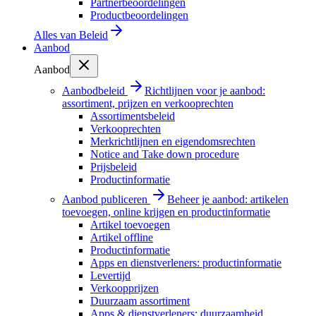
Partnerbeoordelingen
Productbeoordelingen
Alles van
Beleid
Aanbod
Aanbod
Aanbodbeleid
Richtlijnen voor je aanbod:
assortiment, prijzen en verkooprechten
Assortimentsbeleid
Verkooprechten
Merkrichtlijnen en eigendomsrechten
Notice and Take down procedure
Prijsbeleid
Productinformatie
Aanbod publiceren
Beheer je aanbod: artikelen
toevoegen, online krijgen en productinformatie
Artikel toevoegen
Artikel offline
Productinformatie
Apps en dienstverleners: productinformatie
Levertijd
Verkoopprijzen
Duurzaam assortiment
Apps & dienstverleners: duurzaamheid