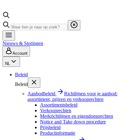
Nieuws & Storingen
Account
NL
Beleid
Beleid
Aanbodbeleid
Richtlijnen voor je aanbod:
assortiment, prijzen en verkooprechten
Assortimentsbeleid
Verkooprechten
Merkrichtlijnen en eigendomsrechten
Notice and Take down procedure
Prijsbeleid
Productinformatie