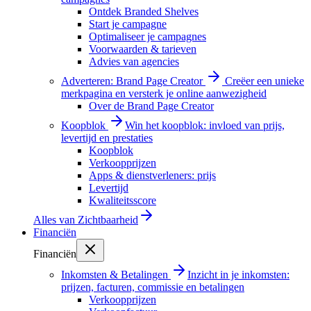
Ontdek Branded Shelves
Start je campagne
Optimaliseer je campagnes
Voorwaarden & tarieven
Advies van agencies
Adverteren: Brand Page Creator
Creëer een unieke
merkpagina en versterk je online aanwezigheid
Over de Brand Page Creator
Koopblok
Win het koopblok: invloed van prijs,
levertijd en prestaties
Koopblok
Verkoopprijzen
Apps & dienstverleners: prijs
Levertijd
Kwaliteitsscore
Alles van
Zichtbaarheid
Financiën
Financiën
Inkomsten & Betalingen
Inzicht in je inkomsten:
prijzen, facturen, commissie en betalingen
Verkoopprijzen