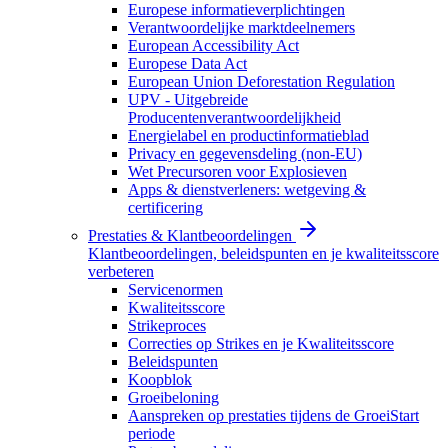
Europese informatieverplichtingen
Verantwoordelijke marktdeelnemers
European Accessibility Act
Europese Data Act
European Union Deforestation Regulation
UPV - Uitgebreide
Producentenverantwoordelijkheid
Energielabel en productinformatieblad
Privacy en gegevensdeling (non-EU)
Wet Precursoren voor Explosieven
Apps & dienstverleners: wetgeving &
certificering
Prestaties & Klantbeoordelingen
Klantbeoordelingen, beleidspunten en je kwaliteitsscore
verbeteren
Servicenormen
Kwaliteitsscore
Strikeproces
Correcties op Strikes en je Kwaliteitsscore
Beleidspunten
Koopblok
Groeibeloning
Aanspreken op prestaties tijdens de GroeiStart
periode