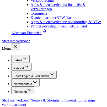
Verkoopfactuur
Apps & dienstverleners: financiën &
verzekeringen
Commissie
Klantcontact en (BTW-)facturen
Apps & dienstverleners: boekhouding & BTW
Partner gevestigd in een niet-EU land
Alles van
Financiën
Start met verkopen
Menu
Beleid
Aanbod
Bestellingen & Verzenden
Zichtbaarheid
Financiën
Start met verkopen
Nieuws & Storingen
Inloggen
Hulp bij mijn
verkoopaccount