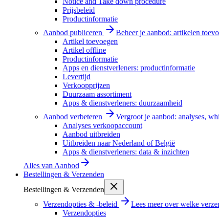
Notice and Take down procedure
Prijsbeleid
Productinformatie
Aanbod publiceren
Beheer je aanbod: artikelen toevo
Artikel toevoegen
Artikel offline
Productinformatie
Apps en dienstverleners: productinformatie
Levertijd
Verkoopprijzen
Duurzaam assortiment
Apps & dienstverleners: duurzaamheid
Aanbod verbeteren
Vergroot je aanbod: analyses, wh
Analyses verkoopaccount
Aanbod uitbreiden
Uitbreiden naar Nederland of België
Apps & dienstverleners: data & inzichten
Alles van
Aanbod
Bestellingen & Verzenden
Bestellingen & Verzenden
Verzendopties & -beleid
Lees meer over welke verzen
Verzendopties