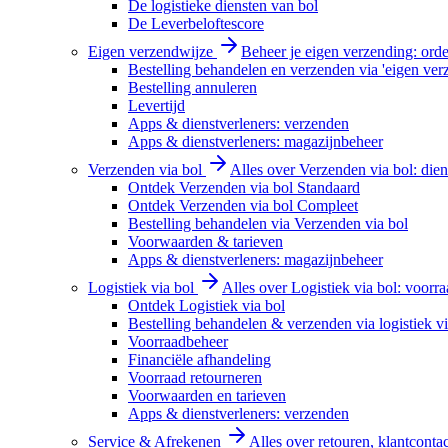
De logistieke diensten van bol
De Leverbeloftescore
Eigen verzendwijze
Beheer je eigen verzending: order
Bestelling behandelen en verzenden via 'eigen ver
Bestelling annuleren
Levertijd
Apps & dienstverleners: verzenden
Apps & dienstverleners: magazijnbeheer
Verzenden via bol
Alles over Verzenden via bol: diens
Ontdek Verzenden via bol Standaard
Ontdek Verzenden via bol Compleet
Bestelling behandelen via Verzenden via bol
Voorwaarden & tarieven
Apps & dienstverleners: magazijnbeheer
Logistiek via bol
Alles over Logistiek via bol: voorr
Ontdek Logistiek via bol
Bestelling behandelen & verzenden via logistiek vi
Voorraadbeheer
Financiële afhandeling
Voorraad retourneren
Voorwaarden en tarieven
Apps & dienstverleners: verzenden
Service & Afrekenen
Alles over retouren, klantconta