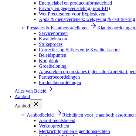
Energielabel en productinformatieblad
Privacy en gegevensdeling (non-EU)
Wet Precursoren voor Explosieven
Apps & dienstverleners: wetgeving & certificering
Prestaties & Klantbeoordelingen
Klantbeoordelingen, 
Servicenormen
Kwaliteitsscore
Strikeproces
Correcties op Strikes en je Kwaliteitsscore
Beleidspunten
Koopblok
Groeibeloning
Aanspreken op prestaties tijdens de GroeiStart per
Partnerbeoordelingen
Productbeoordelingen
Alles van
Beleid
Aanbod
Aanbod
Aanbodbeleid
Richtlijnen voor je aanbod: assortimen
Assortimentsbeleid
Verkooprechten
Merkrichtlijnen en eigendomsrechten