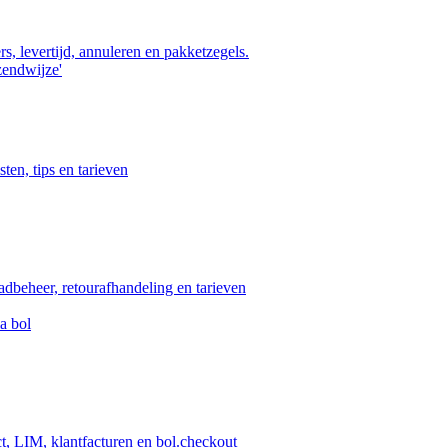
s, levertijd, annuleren en pakketzegels.
zendwijze'
ten, tips en tarieven
aadbeheer, retourafhandeling en tarieven
a bol
ct, LIM, klantfacturen en bol.checkout