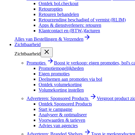
Ontdek bol.checkout
Retouropties
Retouren behandelen
Retourzending beschadigd of vermist (RLIM)
Apps & dienstverleners: retouren
Klantcontact en (BTW-)facturen
Alles van
Bestellingen & Verzenden
Zichtbaarheid
Zichtbaarheid
Promoties
Boost je verkoop: eigen promoties, bol's
Promotiemogelijkheden
Eigen promoties
Deelnemen aan promoties via bol
Ontdek volumekorting
Volumekorting instellen
Adverteren: Sponsored Products
Vergroot product zi
Ontdek Sponsored Products
Start je campagne
Analyseer & optimaliseer
Voorwaarden & tarieven
Advies van agencies
Adverteren: Branded Shelves
Toon je merkproducten 