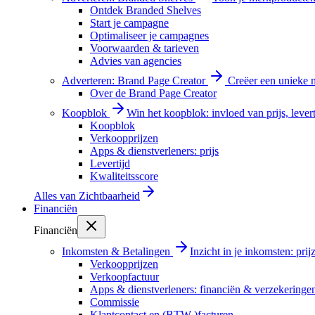
Ontdek Branded Shelves
Start je campagne
Optimaliseer je campagnes
Voorwaarden & tarieven
Advies van agencies
Adverteren: Brand Page Creator
Creëer een unieke m
Over de Brand Page Creator
Koopblok
Win het koopblok: invloed van prijs, levert
Koopblok
Verkoopprijzen
Apps & dienstverleners: prijs
Levertijd
Kwaliteitsscore
Alles van
Zichtbaarheid
Financiën
Financiën
Inkomsten & Betalingen
Inzicht in je inkomsten: pri
Verkoopprijzen
Verkoopfactuur
Apps & dienstverleners: financiën & verzekeringe
Commissie
Klantcontact en (BTW-)facturen