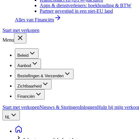
Apps & dienstverleners: boekhouding & BTW
Partner gevestigd in een niet-EU land
Alles van
Financiën
Start met verkopen
Menu
Beleid
Aanbod
Bestellingen & Verzenden
Zichtbaarheid
Financiën
Start met verkopen
Nieuws & Storingen
Inloggen
Hulp bij mijn verkoo
NL