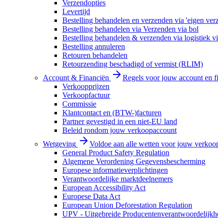
Verzendopties
Levertijd
Bestelling behandelen en verzenden via 'eigen ver
Bestelling behandelen via Verzenden via bol
Bestelling behandelen & verzenden via logistiek vi
Bestelling annuleren
Retouren behandelen
Retourzending beschadigd of vermist (RLIM)
Account & Financiën
Regels voor jouw account en f
Verkoopprijzen
Verkoopfactuur
Commissie
Klantcontact en (BTW-)facturen
Partner gevestigd in een niet-EU land
Beleid rondom jouw verkoopaccount
Wetgeving
Voldoe aan alle wetten voor jouw verkoo
General Product Safety Regulation
Algemene Verordening Gegevensbescherming
Europese informatieverplichtingen
Verantwoordelijke marktdeelnemers
European Accessibility Act
Europese Data Act
European Union Deforestation Regulation
UPV - Uitgebreide Producentenverantwoordelijkh