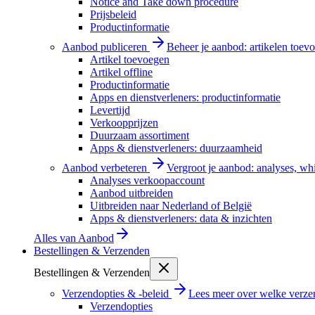
Notice and Take down procedure
Prijsbeleid
Productinformatie
Aanbod publiceren
Beheer je aanbod: artikelen toevo
Artikel toevoegen
Artikel offline
Productinformatie
Apps en dienstverleners: productinformatie
Levertijd
Verkoopprijzen
Duurzaam assortiment
Apps & dienstverleners: duurzaamheid
Aanbod verbeteren
Vergroot je aanbod: analyses, wh
Analyses verkoopaccount
Aanbod uitbreiden
Uitbreiden naar Nederland of België
Apps & dienstverleners: data & inzichten
Alles van
Aanbod
Bestellingen & Verzenden
Bestellingen & Verzenden
Verzendopties & -beleid
Lees meer over welke verzen
Verzendopties