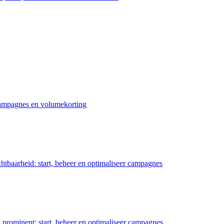
 campagnes en volumekorting
chtbaarheid: start, beheer en optimaliseer campagnes
prominent: start, beheer en optimaliseer campagnes