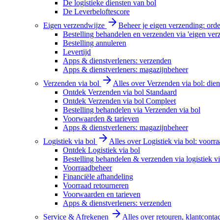
De logistieke diensten van bol
De Leverbeloftescore
Eigen verzendwijze
Beheer je eigen verzending: order
Bestelling behandelen en verzenden via 'eigen ver
Bestelling annuleren
Levertijd
Apps & dienstverleners: verzenden
Apps & dienstverleners: magazijnbeheer
Verzenden via bol
Alles over Verzenden via bol: diens
Ontdek Verzenden via bol Standaard
Ontdek Verzenden via bol Compleet
Bestelling behandelen via Verzenden via bol
Voorwaarden & tarieven
Apps & dienstverleners: magazijnbeheer
Logistiek via bol
Alles over Logistiek via bol: voorr
Ontdek Logistiek via bol
Bestelling behandelen & verzenden via logistiek vi
Voorraadbeheer
Financiële afhandeling
Voorraad retourneren
Voorwaarden en tarieven
Apps & dienstverleners: verzenden
Service & Afrekenen
Alles over retouren, klantconta