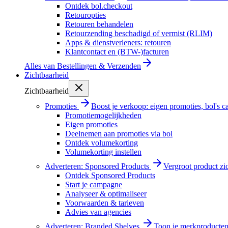
Ontdek bol.checkout
Retouropties
Retouren behandelen
Retourzending beschadigd of vermist (RLIM)
Apps & dienstverleners: retouren
Klantcontact en (BTW-)facturen
Alles van
Bestellingen & Verzenden
Zichtbaarheid
Zichtbaarheid
Promoties
Boost je verkoop: eigen promoties, bol's
Promotiemogelijkheden
Eigen promoties
Deelnemen aan promoties via bol
Ontdek volumekorting
Volumekorting instellen
Adverteren: Sponsored Products
Vergroot product zi
Ontdek Sponsored Products
Start je campagne
Analyseer & optimaliseer
Voorwaarden & tarieven
Advies van agencies
Adverteren: Branded Shelves
Toon je merkproducten 