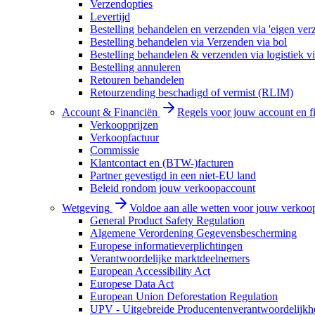
Verzendopties
Levertijd
Bestelling behandelen en verzenden via 'eigen ver
Bestelling behandelen via Verzenden via bol
Bestelling behandelen & verzenden via logistiek vi
Bestelling annuleren
Retouren behandelen
Retourzending beschadigd of vermist (RLIM)
Account & Financiën
Regels voor jouw account en f
Verkoopprijzen
Verkoopfactuur
Commissie
Klantcontact en (BTW-)facturen
Partner gevestigd in een niet-EU land
Beleid rondom jouw verkoopaccount
Wetgeving
Voldoe aan alle wetten voor jouw verkoo
General Product Safety Regulation
Algemene Verordening Gegevensbescherming
Europese informatieverplichtingen
Verantwoordelijke marktdeelnemers
European Accessibility Act
Europese Data Act
European Union Deforestation Regulation
UPV - Uitgebreide Producentenverantwoordelijkh