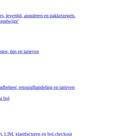
s, levertijd, annuleren en pakketzegels.
zendwijze'
ten, tips en tarieven
aadbeheer, retourafhandeling en tarieven
a bol
ct, LIM, klantfacturen en bol.checkout