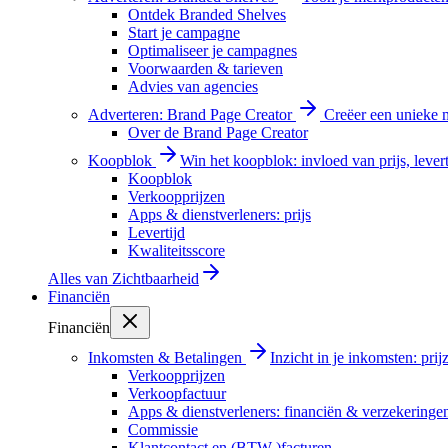
Ontdek Branded Shelves
Start je campagne
Optimaliseer je campagnes
Voorwaarden & tarieven
Advies van agencies
Adverteren: Brand Page Creator
Creëer een unieke m
Over de Brand Page Creator
Koopblok
Win het koopblok: invloed van prijs, levert
Koopblok
Verkoopprijzen
Apps & dienstverleners: prijs
Levertijd
Kwaliteitsscore
Alles van
Zichtbaarheid
Financiën
Financiën
Inkomsten & Betalingen
Inzicht in je inkomsten: pri
Verkoopprijzen
Verkoopfactuur
Apps & dienstverleners: financiën & verzekeringe
Commissie
Klantcontact en (BTW-)facturen