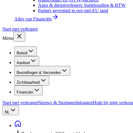
Apps & dienstverleners: boekhouding & BTW
Partner gevestigd in een niet-EU land
Alles van
Financiën
Start met verkopen
Menu
Beleid
Aanbod
Bestellingen & Verzenden
Zichtbaarheid
Financiën
Start met verkopen
Nieuws & Storingen
Inloggen
Hulp bij mijn verkoo
NL