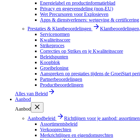
Energielabel en productinformatieblad
Privacy en gegevensdeling (non-EU)
Wet Precursoren voor Explosieven
Apps & dienstverleners: wetgeving & certificering
Prestaties & Klantbeoordelingen
Klantbeoordelingen, 
Servicenormen
Kwaliteitsscore
Strikeproces
Correcties op Strikes en je Kwaliteitsscore
Beleidspunten
Koopblok
Groeibeloning
Aanspreken op prestaties tijdens de GroeiStart per
Partnerbeoordelingen
Productbeoordelingen
Alles van
Beleid
Aanbod
Aanbod
Aanbodbeleid
Richtlijnen voor je aanbod: assortimen
Assortimentsbeleid
Verkooprechten
Merkrichtlijnen en eigendomsrechten