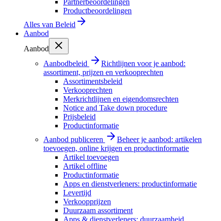
Partnerbeoordelingen
Productbeoordelingen
Alles van
Beleid
Aanbod
Aanbod
Aanbodbeleid
Richtlijnen voor je aanbod:
assortiment, prijzen en verkooprechten
Assortimentsbeleid
Verkooprechten
Merkrichtlijnen en eigendomsrechten
Notice and Take down procedure
Prijsbeleid
Productinformatie
Aanbod publiceren
Beheer je aanbod: artikelen
toevoegen, online krijgen en productinformatie
Artikel toevoegen
Artikel offline
Productinformatie
Apps en dienstverleners: productinformatie
Levertijd
Verkoopprijzen
Duurzaam assortiment
Apps & dienstverleners: duurzaamheid