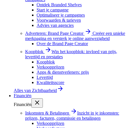
Ontdek Branded Shelves
Start je campagne
Optimaliseer je campagnes
Voorwaarden & tarieven
Advies van agencies
Adverteren: Brand Page Creator
Creëer een unieke
merkpagina en versterk je online aanwezigheid
Over de Brand Page Creator
Koopblok
Win het koopblok: invloed van prijs,
levertijd en prestaties
Koopblok
Verkoopprijzen
Apps & dienstverleners: prijs
Levertijd
Kwaliteitsscore
Alles van
Zichtbaarheid
Financiën
Financiën
Inkomsten & Betalingen
Inzicht in je inkomsten:
prijzen, facturen, commissie en betalingen
Verkoopprijzen