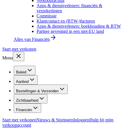
Verkoopfactuur
Apps & dienstverleners: financiën &
verzekeringen
Commissie
Klantcontact en (BTW-)facturen
Apps & dienstverleners: boekhouding & BTW
Partner gevestigd in een niet-EU land
Alles van
Financiën
Start met verkopen
Menu
Beleid
Aanbod
Bestellingen & Verzenden
Zichtbaarheid
Financiën
Start met verkopen
Nieuws & Storingen
Inloggen
Hulp bij mijn
verkoopaccount