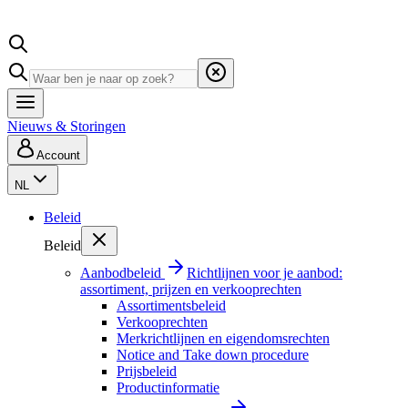
Nieuws & Storingen
Account
NL
Beleid
Beleid
Aanbodbeleid
Richtlijnen voor je aanbod:
assortiment, prijzen en verkooprechten
Assortimentsbeleid
Verkooprechten
Merkrichtlijnen en eigendomsrechten
Notice and Take down procedure
Prijsbeleid
Productinformatie