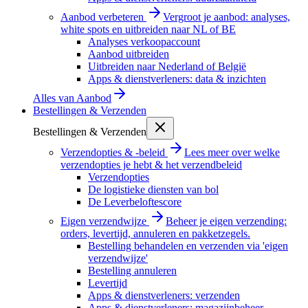
Aanbod verbeteren
Vergroot je aanbod: analyses,
white spots en uitbreiden naar NL of BE
Analyses verkoopaccount
Aanbod uitbreiden
Uitbreiden naar Nederland of België
Apps & dienstverleners: data & inzichten
Alles van
Aanbod
Bestellingen & Verzenden
Bestellingen & Verzenden
Verzendopties & -beleid
Lees meer over welke
verzendopties je hebt & het verzendbeleid
Verzendopties
De logistieke diensten van bol
De Leverbeloftescore
Eigen verzendwijze
Beheer je eigen verzending:
orders, levertijd, annuleren en pakketzegels.
Bestelling behandelen en verzenden via 'eigen
verzendwijze'
Bestelling annuleren
Levertijd
Apps & dienstverleners: verzenden
Apps & dienstverleners: magazijnbeheer