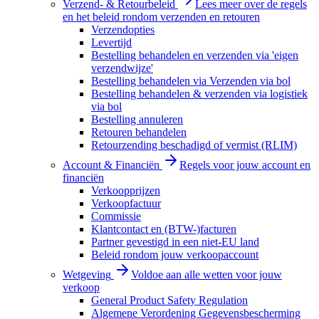
Verzend- & Retourbeleid
Lees meer over de regels
en het beleid rondom verzenden en retouren
Verzendopties
Levertijd
Bestelling behandelen en verzenden via 'eigen
verzendwijze'
Bestelling behandelen via Verzenden via bol
Bestelling behandelen & verzenden via logistiek
via bol
Bestelling annuleren
Retouren behandelen
Retourzending beschadigd of vermist (RLIM)
Account & Financiën
Regels voor jouw account en
financiën
Verkoopprijzen
Verkoopfactuur
Commissie
Klantcontact en (BTW-)facturen
Partner gevestigd in een niet-EU land
Beleid rondom jouw verkoopaccount
Wetgeving
Voldoe aan alle wetten voor jouw
verkoop
General Product Safety Regulation
Algemene Verordening Gegevensbescherming