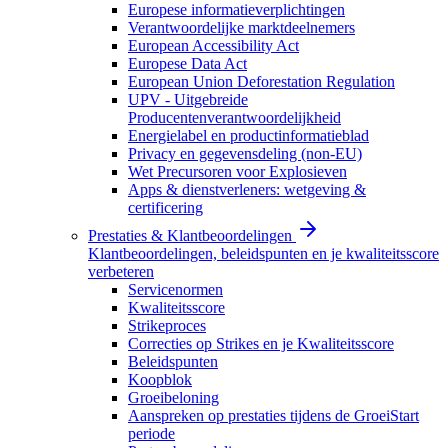
Europese informatieverplichtingen
Verantwoordelijke marktdeelnemers
European Accessibility Act
Europese Data Act
European Union Deforestation Regulation
UPV - Uitgebreide
Producentenverantwoordelijkheid
Energielabel en productinformatieblad
Privacy en gegevensdeling (non-EU)
Wet Precursoren voor Explosieven
Apps & dienstverleners: wetgeving &
certificering
Prestaties & Klantbeoordelingen
Klantbeoordelingen, beleidspunten en je kwaliteitsscore
verbeteren
Servicenormen
Kwaliteitsscore
Strikeproces
Correcties op Strikes en je Kwaliteitsscore
Beleidspunten
Koopblok
Groeibeloning
Aanspreken op prestaties tijdens de GroeiStart
periode