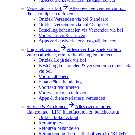
Verzenden via bol
Alles over Verzenden via bol:
diensten, tips en tarieven
Ontdek Verzenden via bol Standaard
Ontdek Verzenden via bol Compleet
Bestelling behandelen via Verzenden via bol
Voorwaarden & tarieven
Apps & dienstverleners: magazijnbeheer
Logistiek via bol
Alles over Logistiek via bol:
voorraadbeheer, retourafhandeling en tarieven
Ontdek Logistiek via bol
Bestelling behandelen & verzenden via logistiek
via bol
Voorraadbeheer
Financiële afhandeling
Voorraad retourneren
Voorwaarden en tarieven
Apps & dienstverleners: verzenden
Service & Afrekenen
Alles over retouren,
klantcontact, LIM, klantfacturen en bol.checkout
Ontdek bol.checkout
Retouropties
Retouren behandelen
Retourzending beschadigd of vermist (RLIM)