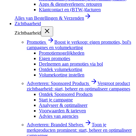
Apps & dienstverleners: retouren
Klantcontact en (BTW-)facturen
Alles van
Bestellingen & Verzenden
Zichtbaarheid
Zichtbaarheid
Promoties
Boost je verkoop: eigen promoties, bol's
campagnes en volumekorting
Promotiemogelijkheden
Eigen promoties
Deelnemen aan promoties via bol
Ontdek volumekorting
Volumekorting instellen
Adverteren: Sponsored Products
Vergroot product
zichtbaarheid: start, beheer en optimaliseer campagnes
Ontdek Sponsored Products
Start je campagne
Analyseer & optimaliseer
Voorwaarden & tarieven
Advies van agencies
Adverteren: Branded Shelves
Toon je
merkproducten prominent: start, beheer en optimaliseer
campagnes