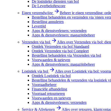
De logistieke diensten van bol
De Leverbeloftescore
Eigen verzendwijze
Beheer je eigen verzending: order
Bestelling behandelen en verzenden via 'eigen ver
Bestelling annuleren
Levertijd
Apps & dienstverleners: verzenden
Apps & dienstverleners: magazijnbeheer
Verzenden via bol
Alles over Verzenden via bol: diens
Ontdek Verzenden via bol Standaard
Ontdek Verzenden via bol Compleet
Bestelling behandelen via Verzenden via bol
Voorwaarden & tarieven
Apps & dienstverleners: magazijnbeheer
Logistiek via bol
Alles over Logistiek via bol: voorr
Ontdek Logistiek via bol
Bestelling behandelen & verzenden via logistiek vi
Voorraadbeheer
Financiële afhandeling
Voorraad retourneren
Voorwaarden en tarieven
Apps & dienstverleners: verzenden
Service & Afrekenen
Alles over retouren, klantconta