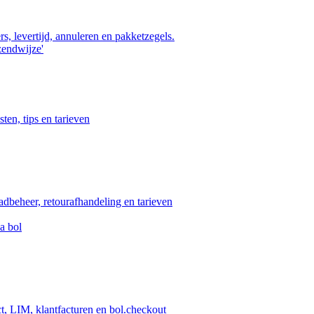
s, levertijd, annuleren en pakketzegels.
zendwijze'
ten, tips en tarieven
aadbeheer, retourafhandeling en tarieven
a bol
ct, LIM, klantfacturen en bol.checkout