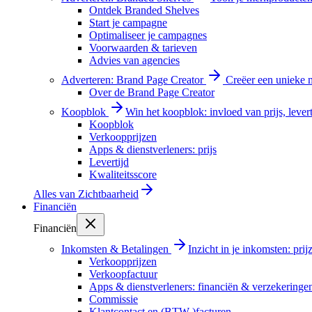
Ontdek Branded Shelves
Start je campagne
Optimaliseer je campagnes
Voorwaarden & tarieven
Advies van agencies
Adverteren: Brand Page Creator
Creëer een unieke m
Over de Brand Page Creator
Koopblok
Win het koopblok: invloed van prijs, levert
Koopblok
Verkoopprijzen
Apps & dienstverleners: prijs
Levertijd
Kwaliteitsscore
Alles van
Zichtbaarheid
Financiën
Financiën
Inkomsten & Betalingen
Inzicht in je inkomsten: pri
Verkoopprijzen
Verkoopfactuur
Apps & dienstverleners: financiën & verzekeringe
Commissie
Klantcontact en (BTW-)facturen