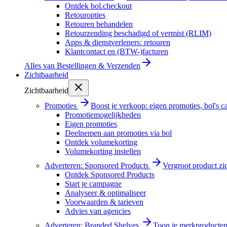
Ontdek bol.checkout
Retouropties
Retouren behandelen
Retourzending beschadigd of vermist (RLIM)
Apps & dienstverleners: retouren
Klantcontact en (BTW-)facturen
Alles van
Bestellingen & Verzenden
Zichtbaarheid
Zichtbaarheid
Promoties
Boost je verkoop: eigen promoties, bol's
Promotiemogelijkheden
Eigen promoties
Deelnemen aan promoties via bol
Ontdek volumekorting
Volumekorting instellen
Adverteren: Sponsored Products
Vergroot product zi
Ontdek Sponsored Products
Start je campagne
Analyseer & optimaliseer
Voorwaarden & tarieven
Advies van agencies
Adverteren: Branded Shelves
Toon je merkproducten 