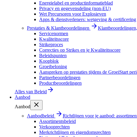
Energielabel en productinformatieblad
Privacy en gegevensdeling (non-EU)
Wet Precursoren voor Explosieven
Apps & dienstverleners: wetgeving & certificering
Prestaties & Klantbeoordelingen
Klantbeoordelingen, 
Servicenormen
Kwaliteitsscore
Strikeproces
Correcties op Strikes en je Kwaliteitsscore
Beleidspunten
Koopblok
Groeibeloning
Aanspreken op prestaties tijdens de GroeiStart per
Partnerbeoordelingen
Productbeoordelingen
Alles van
Beleid
Aanbod
Aanbod
Aanbodbeleid
Richtlijnen voor je aanbod: assortimen
Assortimentsbeleid
Verkooprechten
Merkrichtlijnen en eigendomsrechten