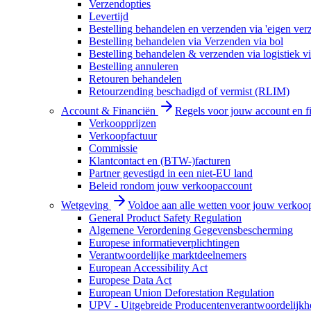
Verzendopties
Levertijd
Bestelling behandelen en verzenden via 'eigen ver
Bestelling behandelen via Verzenden via bol
Bestelling behandelen & verzenden via logistiek vi
Bestelling annuleren
Retouren behandelen
Retourzending beschadigd of vermist (RLIM)
Account & Financiën
Regels voor jouw account en f
Verkoopprijzen
Verkoopfactuur
Commissie
Klantcontact en (BTW-)facturen
Partner gevestigd in een niet-EU land
Beleid rondom jouw verkoopaccount
Wetgeving
Voldoe aan alle wetten voor jouw verkoo
General Product Safety Regulation
Algemene Verordening Gegevensbescherming
Europese informatieverplichtingen
Verantwoordelijke marktdeelnemers
European Accessibility Act
Europese Data Act
European Union Deforestation Regulation
UPV - Uitgebreide Producentenverantwoordelijkh