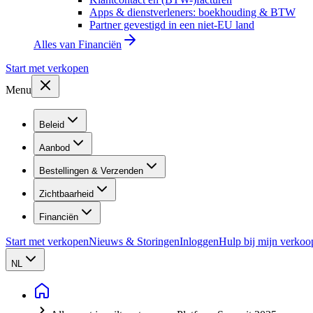
Apps & dienstverleners: boekhouding & BTW
Partner gevestigd in een niet-EU land
Alles van
Financiën
Start met verkopen
Menu
Beleid
Aanbod
Bestellingen & Verzenden
Zichtbaarheid
Financiën
Start met verkopen
Nieuws & Storingen
Inloggen
Hulp bij mijn verkoo
NL