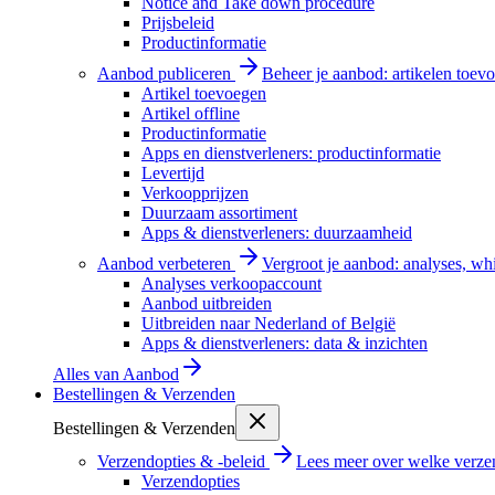
Notice and Take down procedure
Prijsbeleid
Productinformatie
Aanbod publiceren
Beheer je aanbod: artikelen toevo
Artikel toevoegen
Artikel offline
Productinformatie
Apps en dienstverleners: productinformatie
Levertijd
Verkoopprijzen
Duurzaam assortiment
Apps & dienstverleners: duurzaamheid
Aanbod verbeteren
Vergroot je aanbod: analyses, wh
Analyses verkoopaccount
Aanbod uitbreiden
Uitbreiden naar Nederland of België
Apps & dienstverleners: data & inzichten
Alles van
Aanbod
Bestellingen & Verzenden
Bestellingen & Verzenden
Verzendopties & -beleid
Lees meer over welke verzen
Verzendopties