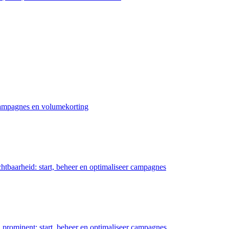
 campagnes en volumekorting
chtbaarheid: start, beheer en optimaliseer campagnes
prominent: start, beheer en optimaliseer campagnes