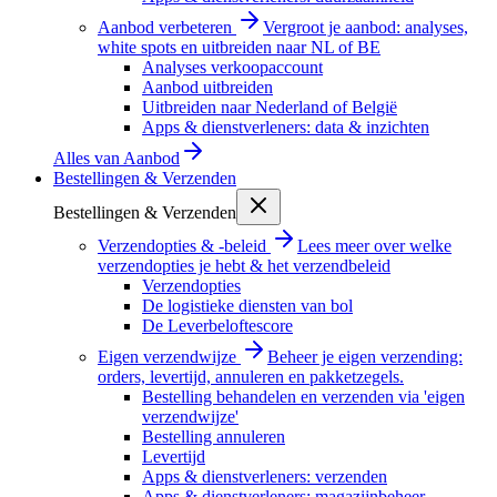
Aanbod verbeteren
Vergroot je aanbod: analyses,
white spots en uitbreiden naar NL of BE
Analyses verkoopaccount
Aanbod uitbreiden
Uitbreiden naar Nederland of België
Apps & dienstverleners: data & inzichten
Alles van
Aanbod
Bestellingen & Verzenden
Bestellingen & Verzenden
Verzendopties & -beleid
Lees meer over welke
verzendopties je hebt & het verzendbeleid
Verzendopties
De logistieke diensten van bol
De Leverbeloftescore
Eigen verzendwijze
Beheer je eigen verzending:
orders, levertijd, annuleren en pakketzegels.
Bestelling behandelen en verzenden via 'eigen
verzendwijze'
Bestelling annuleren
Levertijd
Apps & dienstverleners: verzenden
Apps & dienstverleners: magazijnbeheer