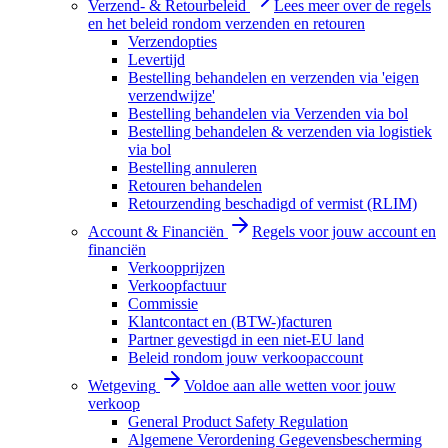
Verzend- & Retourbeleid
Lees meer over de regels
en het beleid rondom verzenden en retouren
Verzendopties
Levertijd
Bestelling behandelen en verzenden via 'eigen
verzendwijze'
Bestelling behandelen via Verzenden via bol
Bestelling behandelen & verzenden via logistiek
via bol
Bestelling annuleren
Retouren behandelen
Retourzending beschadigd of vermist (RLIM)
Account & Financiën
Regels voor jouw account en
financiën
Verkoopprijzen
Verkoopfactuur
Commissie
Klantcontact en (BTW-)facturen
Partner gevestigd in een niet-EU land
Beleid rondom jouw verkoopaccount
Wetgeving
Voldoe aan alle wetten voor jouw
verkoop
General Product Safety Regulation
Algemene Verordening Gegevensbescherming