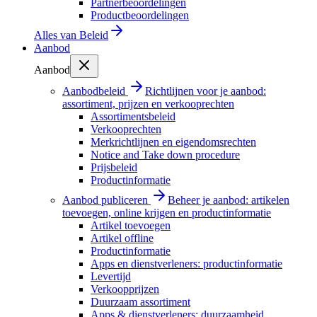
Partnerbeoordelingen
Productbeoordelingen
Alles van
Beleid
Aanbod
Aanbod
Aanbodbeleid
Richtlijnen voor je aanbod:
assortiment, prijzen en verkooprechten
Assortimentsbeleid
Verkooprechten
Merkrichtlijnen en eigendomsrechten
Notice and Take down procedure
Prijsbeleid
Productinformatie
Aanbod publiceren
Beheer je aanbod: artikelen
toevoegen, online krijgen en productinformatie
Artikel toevoegen
Artikel offline
Productinformatie
Apps en dienstverleners: productinformatie
Levertijd
Verkoopprijzen
Duurzaam assortiment
Apps & dienstverleners: duurzaamheid