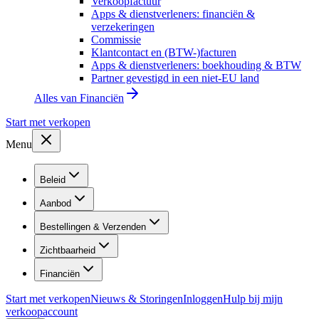
Verkoopfactuur
Apps & dienstverleners: financiën &
verzekeringen
Commissie
Klantcontact en (BTW-)facturen
Apps & dienstverleners: boekhouding & BTW
Partner gevestigd in een niet-EU land
Alles van
Financiën
Start met verkopen
Menu
Beleid
Aanbod
Bestellingen & Verzenden
Zichtbaarheid
Financiën
Start met verkopen
Nieuws & Storingen
Inloggen
Hulp bij mijn
verkoopaccount