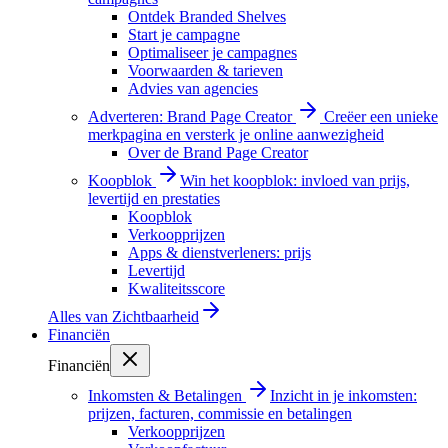
Ontdek Branded Shelves
Start je campagne
Optimaliseer je campagnes
Voorwaarden & tarieven
Advies van agencies
Adverteren: Brand Page Creator
Creëer een unieke
merkpagina en versterk je online aanwezigheid
Over de Brand Page Creator
Koopblok
Win het koopblok: invloed van prijs,
levertijd en prestaties
Koopblok
Verkoopprijzen
Apps & dienstverleners: prijs
Levertijd
Kwaliteitsscore
Alles van
Zichtbaarheid
Financiën
Financiën
Inkomsten & Betalingen
Inzicht in je inkomsten:
prijzen, facturen, commissie en betalingen
Verkoopprijzen