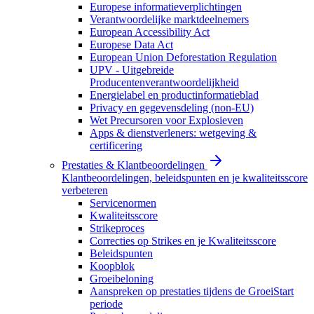
Europese informatieverplichtingen
Verantwoordelijke marktdeelnemers
European Accessibility Act
Europese Data Act
European Union Deforestation Regulation
UPV - Uitgebreide
Producentenverantwoordelijkheid
Energielabel en productinformatieblad
Privacy en gegevensdeling (non-EU)
Wet Precursoren voor Explosieven
Apps & dienstverleners: wetgeving &
certificering
Prestaties & Klantbeoordelingen
Klantbeoordelingen, beleidspunten en je kwaliteitsscore
verbeteren
Servicenormen
Kwaliteitsscore
Strikeproces
Correcties op Strikes en je Kwaliteitsscore
Beleidspunten
Koopblok
Groeibeloning
Aanspreken op prestaties tijdens de GroeiStart
periode