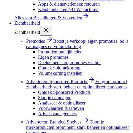
Apps & dienstverleners: retouren
Klantcontact en (BTW-)facturen
Alles van
Bestellingen & Verzenden
Zichtbaarheid
Zichtbaarheid
Promoties
Boost je verkoop: eigen promoties, bol's
campagnes en volumekorting
Promotiemogelijkheden
Eigen promoties
Deelnemen aan promoties via bol
Ontdek volumekorting
Volumekorting instellen
Adverteren: Sponsored Products
Vergroot product
zichtbaarheid: start, beheer en optimaliseer campagnes
Ontdek Sponsored Products
Start je campagne
Analyseer & optimaliseer
Voorwaarden & tarieven
Advies van agencies
Adverteren: Branded Shelves
Toon je
merkproducten prominent: start, beheer en optimaliseer
campagnes