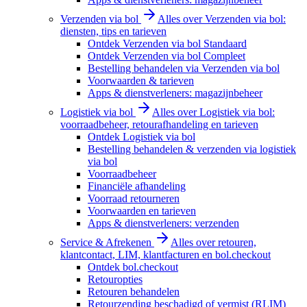
Verzenden via bol
Alles over Verzenden via bol:
diensten, tips en tarieven
Ontdek Verzenden via bol Standaard
Ontdek Verzenden via bol Compleet
Bestelling behandelen via Verzenden via bol
Voorwaarden & tarieven
Apps & dienstverleners: magazijnbeheer
Logistiek via bol
Alles over Logistiek via bol:
voorraadbeheer, retourafhandeling en tarieven
Ontdek Logistiek via bol
Bestelling behandelen & verzenden via logistiek
via bol
Voorraadbeheer
Financiële afhandeling
Voorraad retourneren
Voorwaarden en tarieven
Apps & dienstverleners: verzenden
Service & Afrekenen
Alles over retouren,
klantcontact, LIM, klantfacturen en bol.checkout
Ontdek bol.checkout
Retouropties
Retouren behandelen
Retourzending beschadigd of vermist (RLIM)