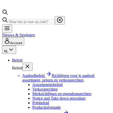
Nieuws & Storingen
Account
NL
Beleid
Beleid
Aanbodbeleid
Richtlijnen voor je aanbod:
assortiment, prijzen en verkooprechten
Assortimentsbeleid
Verkooprechten
Merkrichtlijnen en eigendomsrechten
Notice and Take down procedure
Prijsbeleid
Productinformatie