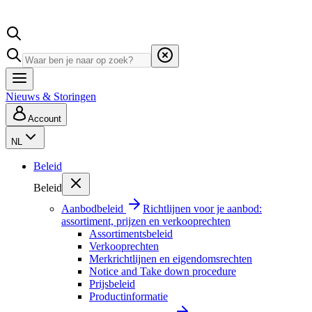
Nieuws & Storingen
Account
NL
Beleid
Beleid
Aanbodbeleid
Richtlijnen voor je aanbod:
assortiment, prijzen en verkooprechten
Assortimentsbeleid
Verkooprechten
Merkrichtlijnen en eigendomsrechten
Notice and Take down procedure
Prijsbeleid
Productinformatie