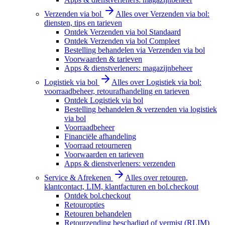
Verzenden via bol
Alles over Verzenden via bol:
diensten, tips en tarieven
Ontdek Verzenden via bol Standaard
Ontdek Verzenden via bol Compleet
Bestelling behandelen via Verzenden via bol
Voorwaarden & tarieven
Apps & dienstverleners: magazijnbeheer
Logistiek via bol
Alles over Logistiek via bol:
voorraadbeheer, retourafhandeling en tarieven
Ontdek Logistiek via bol
Bestelling behandelen & verzenden via logistiek
via bol
Voorraadbeheer
Financiële afhandeling
Voorraad retourneren
Voorwaarden en tarieven
Apps & dienstverleners: verzenden
Service & Afrekenen
Alles over retouren,
klantcontact, LIM, klantfacturen en bol.checkout
Ontdek bol.checkout
Retouropties
Retouren behandelen
Retourzending beschadigd of vermist (RLIM)