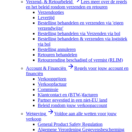
Verzend- & Retourbeleid
Lees meer over de regels
en het beleid rondom verzenden en retouren
Verzendopties
Levertijd
Bestelling behandelen en verzenden via 'eigen
verzendwijze'
Bestelling behandelen via Verzenden via bol
Bestelling behandelen & verzenden via logistiek
via bol
Bestelling annuleren
Retouren behandelen
Retourzending beschadigd of vermist (RLIM)
Account & Financiën
Regels voor jouw account en
financiën
Verkoopprijzen
Verkoopfactuur
Commissie
Klantcontact en (BTW-)facturen
Partner gevestigd in een niet-EU land
Beleid rondom jouw verkoopaccount
Wetgeving
Voldoe aan alle wetten voor jouw
verkoop
General Product Safety Regulation
Algemene Verordening Gegevensbescherming