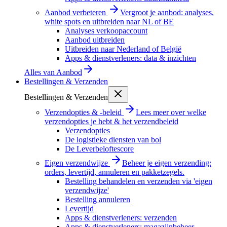
Aanbod verbeteren
Vergroot je aanbod: analyses,
white spots en uitbreiden naar NL of BE
Analyses verkoopaccount
Aanbod uitbreiden
Uitbreiden naar Nederland of België
Apps & dienstverleners: data & inzichten
Alles van
Aanbod
Bestellingen & Verzenden
Bestellingen & Verzenden
Verzendopties & -beleid
Lees meer over welke
verzendopties je hebt & het verzendbeleid
Verzendopties
De logistieke diensten van bol
De Leverbeloftescore
Eigen verzendwijze
Beheer je eigen verzending:
orders, levertijd, annuleren en pakketzegels.
Bestelling behandelen en verzenden via 'eigen
verzendwijze'
Bestelling annuleren
Levertijd
Apps & dienstverleners: verzenden
Apps & dienstverleners: magazijnbeheer