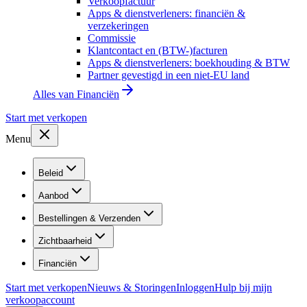
Verkoopfactuur
Apps & dienstverleners: financiën &
verzekeringen
Commissie
Klantcontact en (BTW-)facturen
Apps & dienstverleners: boekhouding & BTW
Partner gevestigd in een niet-EU land
Alles van
Financiën
Start met verkopen
Menu
Beleid
Aanbod
Bestellingen & Verzenden
Zichtbaarheid
Financiën
Start met verkopen
Nieuws & Storingen
Inloggen
Hulp bij mijn
verkoopaccount