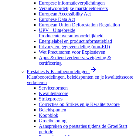
Europese informatieverplichtingen
Verantwoordelijke marktdeelnemers
European Accessibility Act
Europese Data Act
European Union Deforestation Regulation
UPV - Uitgebreide
Producentenverantwoordelijkheid
Energielabel en productinformatieblad
Privacy en gegevensdeling (non-EU)
Wet Precursoren voor Explosieven
Apps & dienstverleners: wetgeving &
certificering
Prestaties & Klantbeoordelingen
Klantbeoordelingen, beleidspunten en je kwaliteitsscore
verbeteren
Servicenormen
Kwaliteitsscore
Strikeproces
Correcties op Strikes en je Kwaliteitsscore
Beleidspunten
Koopblok
Groeibeloning
Aanspreken op prestaties tijdens de GroeiStart
periode