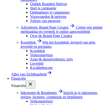
Ontdek Branded Shelves
Start je campagne
Optimaliseer je campagnes
Voorwaarden & tarieven
Advies van agencies
Adverteren: Brand Page Creator
Creëer een unieke
merkpagina en versterk je online aanwezigheid
Over de Brand Page Creator
Koopblok
Win het koopblok: invloed van prijs,
levertijd en prestaties
Koopblok
Verkoopprijzen
Apps & dienstverleners: prijs
Levertijd
Kwaliteitsscore
Alles van
Zichtbaarheid
Financiën
Financiën
Inkomsten & Betalingen
Inzicht in je inkomsten:
prijzen, facturen, commissie en betalingen
Verkoopprijzen