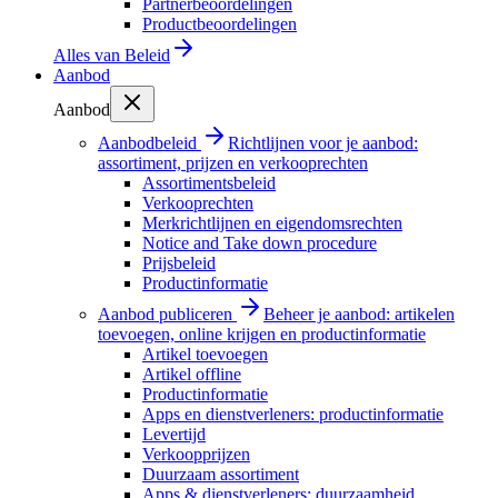
Partnerbeoordelingen
Productbeoordelingen
Alles van
Beleid
Aanbod
Aanbod
Aanbodbeleid
Richtlijnen voor je aanbod:
assortiment, prijzen en verkooprechten
Assortimentsbeleid
Verkooprechten
Merkrichtlijnen en eigendomsrechten
Notice and Take down procedure
Prijsbeleid
Productinformatie
Aanbod publiceren
Beheer je aanbod: artikelen
toevoegen, online krijgen en productinformatie
Artikel toevoegen
Artikel offline
Productinformatie
Apps en dienstverleners: productinformatie
Levertijd
Verkoopprijzen
Duurzaam assortiment
Apps & dienstverleners: duurzaamheid