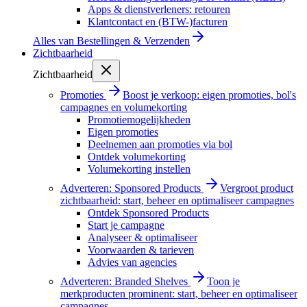
Apps & dienstverleners: retouren
Klantcontact en (BTW-)facturen
Alles van
Bestellingen & Verzenden
Zichtbaarheid
Zichtbaarheid
Promoties
Boost je verkoop: eigen promoties, bol's
campagnes en volumekorting
Promotiemogelijkheden
Eigen promoties
Deelnemen aan promoties via bol
Ontdek volumekorting
Volumekorting instellen
Adverteren: Sponsored Products
Vergroot product
zichtbaarheid: start, beheer en optimaliseer campagnes
Ontdek Sponsored Products
Start je campagne
Analyseer & optimaliseer
Voorwaarden & tarieven
Advies van agencies
Adverteren: Branded Shelves
Toon je
merkproducten prominent: start, beheer en optimaliseer
campagnes