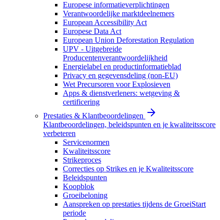
Europese informatieverplichtingen
Verantwoordelijke marktdeelnemers
European Accessibility Act
Europese Data Act
European Union Deforestation Regulation
UPV - Uitgebreide
Producentenverantwoordelijkheid
Energielabel en productinformatieblad
Privacy en gegevensdeling (non-EU)
Wet Precursoren voor Explosieven
Apps & dienstverleners: wetgeving &
certificering
Prestaties & Klantbeoordelingen
Klantbeoordelingen, beleidspunten en je kwaliteitsscore
verbeteren
Servicenormen
Kwaliteitsscore
Strikeproces
Correcties op Strikes en je Kwaliteitsscore
Beleidspunten
Koopblok
Groeibeloning
Aanspreken op prestaties tijdens de GroeiStart
periode