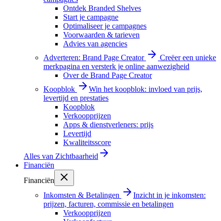
Ontdek Branded Shelves
Start je campagne
Optimaliseer je campagnes
Voorwaarden & tarieven
Advies van agencies
Adverteren: Brand Page Creator
Creëer een unieke
merkpagina en versterk je online aanwezigheid
Over de Brand Page Creator
Koopblok
Win het koopblok: invloed van prijs,
levertijd en prestaties
Koopblok
Verkoopprijzen
Apps & dienstverleners: prijs
Levertijd
Kwaliteitsscore
Alles van
Zichtbaarheid
Financiën
Financiën
Inkomsten & Betalingen
Inzicht in je inkomsten:
prijzen, facturen, commissie en betalingen
Verkoopprijzen