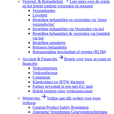
Verzend- & Retourbeleid
Lees meer over de regels
en het beleid rondom verzenden en retouren
Verzendopties
Levertijd
Bestelling behandelen en verzenden via 'eigen
verzendwijze'
Bestelling behandelen via Verzenden via bol
Bestelling behandelen & verzenden via logistiek
via bol
Bestelling annuleren
Retouren behandelen
Retourzending beschadigd of vermist (RLIM)
Account & Financiën
Regels voor jouw account en
financiën
Verkoopprijzen
Verkoopfactuur
Commissie
Klantcontact en (BTW-)facturen
Partner gevestigd in een niet-EU land
Beleid rondom jouw verkoopaccount
Wetgeving
Voldoe aan alle wetten voor jouw
verkoop
General Product Safety Regulation
Algemene Verordening Gegevensbescherming