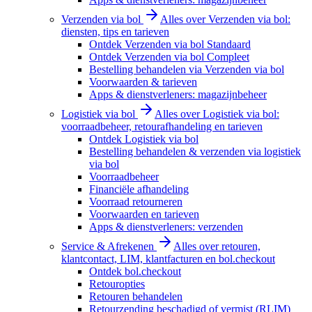
Verzenden via bol
Alles over Verzenden via bol:
diensten, tips en tarieven
Ontdek Verzenden via bol Standaard
Ontdek Verzenden via bol Compleet
Bestelling behandelen via Verzenden via bol
Voorwaarden & tarieven
Apps & dienstverleners: magazijnbeheer
Logistiek via bol
Alles over Logistiek via bol:
voorraadbeheer, retourafhandeling en tarieven
Ontdek Logistiek via bol
Bestelling behandelen & verzenden via logistiek
via bol
Voorraadbeheer
Financiële afhandeling
Voorraad retourneren
Voorwaarden en tarieven
Apps & dienstverleners: verzenden
Service & Afrekenen
Alles over retouren,
klantcontact, LIM, klantfacturen en bol.checkout
Ontdek bol.checkout
Retouropties
Retouren behandelen
Retourzending beschadigd of vermist (RLIM)