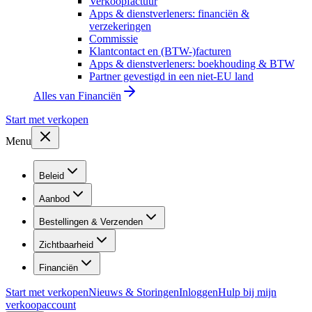
Verkoopfactuur
Apps & dienstverleners: financiën &
verzekeringen
Commissie
Klantcontact en (BTW-)facturen
Apps & dienstverleners: boekhouding & BTW
Partner gevestigd in een niet-EU land
Alles van
Financiën
Start met verkopen
Menu
Beleid
Aanbod
Bestellingen & Verzenden
Zichtbaarheid
Financiën
Start met verkopen
Nieuws & Storingen
Inloggen
Hulp bij mijn
verkoopaccount