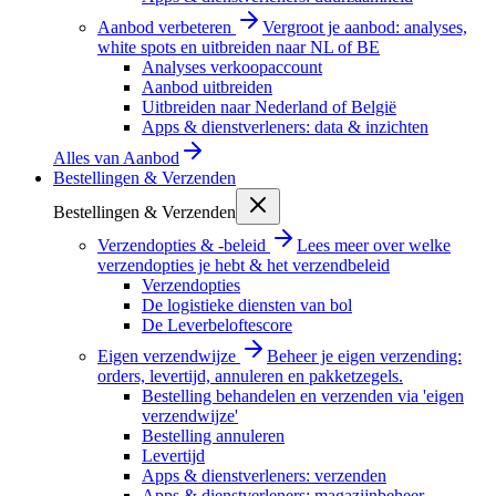
Aanbod verbeteren
Vergroot je aanbod: analyses,
white spots en uitbreiden naar NL of BE
Analyses verkoopaccount
Aanbod uitbreiden
Uitbreiden naar Nederland of België
Apps & dienstverleners: data & inzichten
Alles van
Aanbod
Bestellingen & Verzenden
Bestellingen & Verzenden
Verzendopties & -beleid
Lees meer over welke
verzendopties je hebt & het verzendbeleid
Verzendopties
De logistieke diensten van bol
De Leverbeloftescore
Eigen verzendwijze
Beheer je eigen verzending:
orders, levertijd, annuleren en pakketzegels.
Bestelling behandelen en verzenden via 'eigen
verzendwijze'
Bestelling annuleren
Levertijd
Apps & dienstverleners: verzenden
Apps & dienstverleners: magazijnbeheer