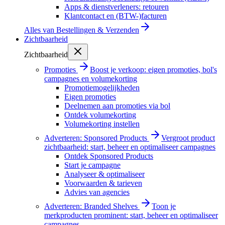
Apps & dienstverleners: retouren
Klantcontact en (BTW-)facturen
Alles van
Bestellingen & Verzenden
Zichtbaarheid
Zichtbaarheid
Promoties
Boost je verkoop: eigen promoties, bol's
campagnes en volumekorting
Promotiemogelijkheden
Eigen promoties
Deelnemen aan promoties via bol
Ontdek volumekorting
Volumekorting instellen
Adverteren: Sponsored Products
Vergroot product
zichtbaarheid: start, beheer en optimaliseer campagnes
Ontdek Sponsored Products
Start je campagne
Analyseer & optimaliseer
Voorwaarden & tarieven
Advies van agencies
Adverteren: Branded Shelves
Toon je
merkproducten prominent: start, beheer en optimaliseer
campagnes