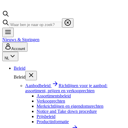
Nieuws & Storingen
Account
NL
Beleid
Beleid
Aanbodbeleid
Richtlijnen voor je aanbod:
assortiment, prijzen en verkooprechten
Assortimentsbeleid
Verkooprechten
Merkrichtlijnen en eigendomsrechten
Notice and Take down procedure
Prijsbeleid
Productinformatie