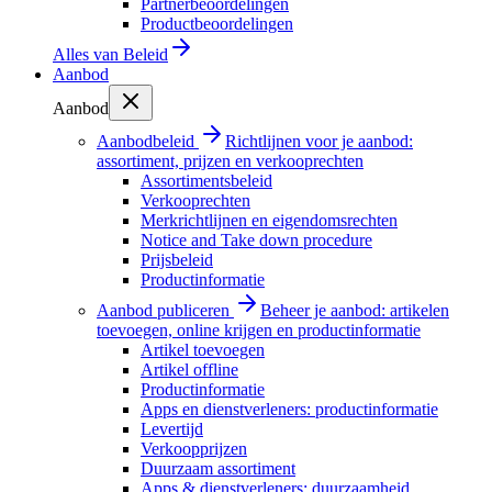
Partnerbeoordelingen
Productbeoordelingen
Alles van
Beleid
Aanbod
Aanbod
Aanbodbeleid
Richtlijnen voor je aanbod:
assortiment, prijzen en verkooprechten
Assortimentsbeleid
Verkooprechten
Merkrichtlijnen en eigendomsrechten
Notice and Take down procedure
Prijsbeleid
Productinformatie
Aanbod publiceren
Beheer je aanbod: artikelen
toevoegen, online krijgen en productinformatie
Artikel toevoegen
Artikel offline
Productinformatie
Apps en dienstverleners: productinformatie
Levertijd
Verkoopprijzen
Duurzaam assortiment
Apps & dienstverleners: duurzaamheid