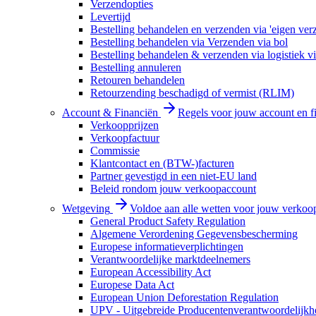
Verzendopties
Levertijd
Bestelling behandelen en verzenden via 'eigen ver
Bestelling behandelen via Verzenden via bol
Bestelling behandelen & verzenden via logistiek vi
Bestelling annuleren
Retouren behandelen
Retourzending beschadigd of vermist (RLIM)
Account & Financiën
Regels voor jouw account en f
Verkoopprijzen
Verkoopfactuur
Commissie
Klantcontact en (BTW-)facturen
Partner gevestigd in een niet-EU land
Beleid rondom jouw verkoopaccount
Wetgeving
Voldoe aan alle wetten voor jouw verkoo
General Product Safety Regulation
Algemene Verordening Gegevensbescherming
Europese informatieverplichtingen
Verantwoordelijke marktdeelnemers
European Accessibility Act
Europese Data Act
European Union Deforestation Regulation
UPV - Uitgebreide Producentenverantwoordelijkh