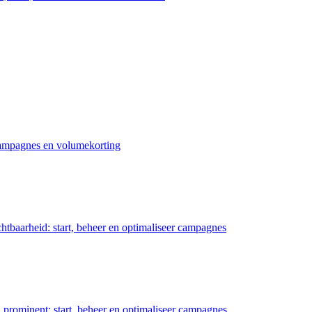
 campagnes en volumekorting
chtbaarheid: start, beheer en optimaliseer campagnes
prominent: start, beheer en optimaliseer campagnes