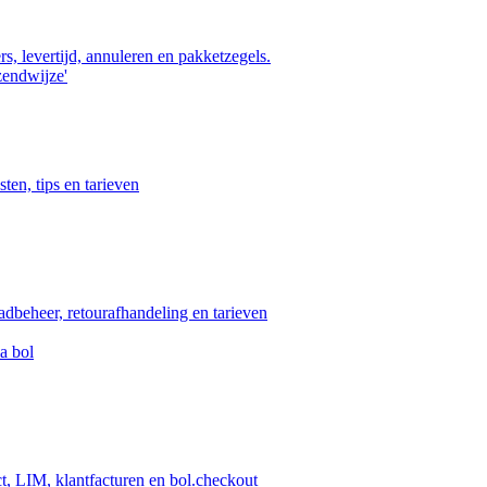
s, levertijd, annuleren en pakketzegels.
zendwijze'
ten, tips en tarieven
aadbeheer, retourafhandeling en tarieven
a bol
ct, LIM, klantfacturen en bol.checkout