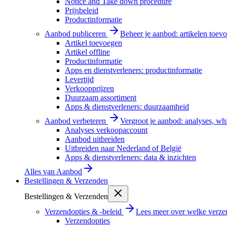
Notice and Take down procedure
Prijsbeleid
Productinformatie
Aanbod publiceren
Beheer je aanbod: artikelen toevo
Artikel toevoegen
Artikel offline
Productinformatie
Apps en dienstverleners: productinformatie
Levertijd
Verkoopprijzen
Duurzaam assortiment
Apps & dienstverleners: duurzaamheid
Aanbod verbeteren
Vergroot je aanbod: analyses, wh
Analyses verkoopaccount
Aanbod uitbreiden
Uitbreiden naar Nederland of België
Apps & dienstverleners: data & inzichten
Alles van
Aanbod
Bestellingen & Verzenden
Bestellingen & Verzenden
Verzendopties & -beleid
Lees meer over welke verzen
Verzendopties