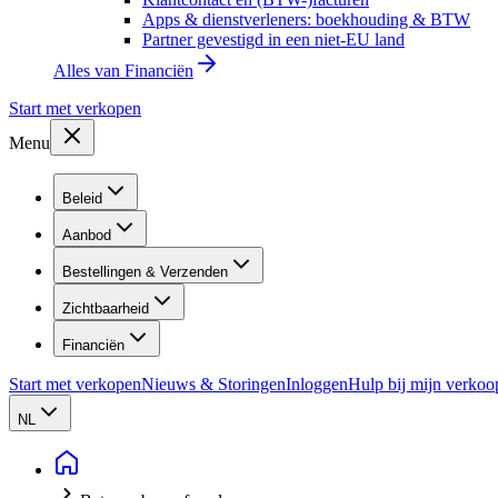
Apps & dienstverleners: boekhouding & BTW
Partner gevestigd in een niet-EU land
Alles van
Financiën
Start met verkopen
Menu
Beleid
Aanbod
Bestellingen & Verzenden
Zichtbaarheid
Financiën
Start met verkopen
Nieuws & Storingen
Inloggen
Hulp bij mijn verkoo
NL