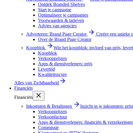
Ontdek Branded Shelves
Start je campagne
Optimaliseer je campagnes
Voorwaarden & tarieven
Advies van agencies
Adverteren: Brand Page Creator
Creëer een unieke m
Over de Brand Page Creator
Koopblok
Win het koopblok: invloed van prijs, levert
Koopblok
Verkoopprijzen
Apps & dienstverleners: prijs
Levertijd
Kwaliteitsscore
Alles van
Zichtbaarheid
Financiën
Financiën
Inkomsten & Betalingen
Inzicht in je inkomsten: pri
Verkoopprijzen
Verkoopfactuur
Apps & dienstverleners: financiën & verzekeringe
Commissie
Klantcontact en (BTW-)facturen