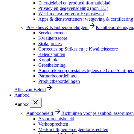
Energielabel en productinformatieblad
Privacy en gegevensdeling (non-EU)
Wet Precursoren voor Explosieven
Apps & dienstverleners: wetgeving & certificering
Prestaties & Klantbeoordelingen
Klantbeoordelingen, 
Servicenormen
Kwaliteitsscore
Strikeproces
Correcties op Strikes en je Kwaliteitsscore
Beleidspunten
Koopblok
Groeibeloning
Aanspreken op prestaties tijdens de GroeiStart per
Partnerbeoordelingen
Productbeoordelingen
Alles van
Beleid
Aanbod
Aanbod
Aanbodbeleid
Richtlijnen voor je aanbod: assortimen
Assortimentsbeleid
Verkooprechten
Merkrichtlijnen en eigendomsrechten