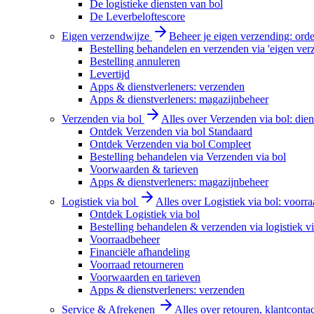
De logistieke diensten van bol
De Leverbeloftescore
Eigen verzendwijze
Beheer je eigen verzending: order
Bestelling behandelen en verzenden via 'eigen ver
Bestelling annuleren
Levertijd
Apps & dienstverleners: verzenden
Apps & dienstverleners: magazijnbeheer
Verzenden via bol
Alles over Verzenden via bol: diens
Ontdek Verzenden via bol Standaard
Ontdek Verzenden via bol Compleet
Bestelling behandelen via Verzenden via bol
Voorwaarden & tarieven
Apps & dienstverleners: magazijnbeheer
Logistiek via bol
Alles over Logistiek via bol: voorr
Ontdek Logistiek via bol
Bestelling behandelen & verzenden via logistiek vi
Voorraadbeheer
Financiële afhandeling
Voorraad retourneren
Voorwaarden en tarieven
Apps & dienstverleners: verzenden
Service & Afrekenen
Alles over retouren, klantconta