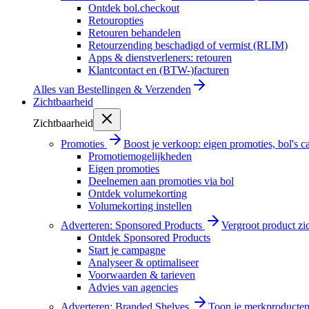
Ontdek bol.checkout
Retouropties
Retouren behandelen
Retourzending beschadigd of vermist (RLIM)
Apps & dienstverleners: retouren
Klantcontact en (BTW-)facturen
Alles van
Bestellingen & Verzenden
Zichtbaarheid
Zichtbaarheid
Promoties
Boost je verkoop: eigen promoties, bol's
Promotiemogelijkheden
Eigen promoties
Deelnemen aan promoties via bol
Ontdek volumekorting
Volumekorting instellen
Adverteren: Sponsored Products
Vergroot product zi
Ontdek Sponsored Products
Start je campagne
Analyseer & optimaliseer
Voorwaarden & tarieven
Advies van agencies
Adverteren: Branded Shelves
Toon je merkproducten 