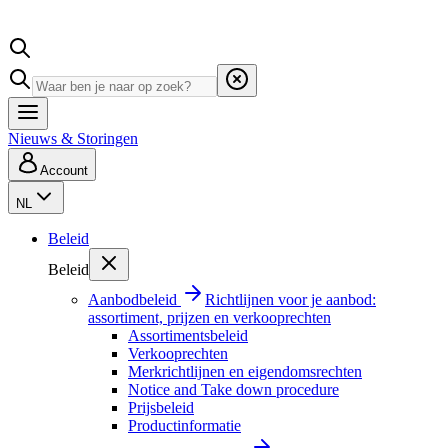
Nieuws & Storingen
Account
NL
Beleid
Beleid
Aanbodbeleid
Richtlijnen voor je aanbod:
assortiment, prijzen en verkooprechten
Assortimentsbeleid
Verkooprechten
Merkrichtlijnen en eigendomsrechten
Notice and Take down procedure
Prijsbeleid
Productinformatie