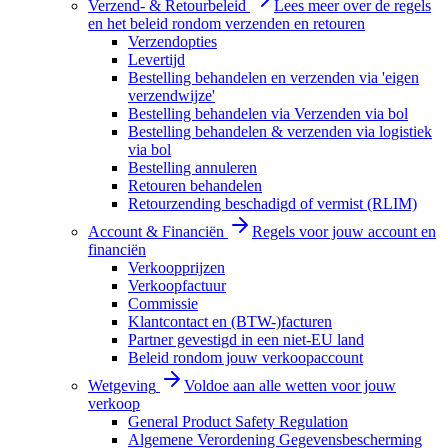
Verzend- & Retourbeleid
Lees meer over de regels
en het beleid rondom verzenden en retouren
Verzendopties
Levertijd
Bestelling behandelen en verzenden via 'eigen
verzendwijze'
Bestelling behandelen via Verzenden via bol
Bestelling behandelen & verzenden via logistiek
via bol
Bestelling annuleren
Retouren behandelen
Retourzending beschadigd of vermist (RLIM)
Account & Financiën
Regels voor jouw account en
financiën
Verkoopprijzen
Verkoopfactuur
Commissie
Klantcontact en (BTW-)facturen
Partner gevestigd in een niet-EU land
Beleid rondom jouw verkoopaccount
Wetgeving
Voldoe aan alle wetten voor jouw
verkoop
General Product Safety Regulation
Algemene Verordening Gegevensbescherming