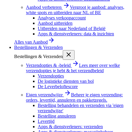
Aanbod verbeteren
Vergroot je aanbod: analyses,
white spots en uitbreiden naar NL of BE
Analyses verkoopaccount
Aanbod uitbreiden
Uitbreiden naar Nederland of België
Apps & dienstverleners: data & inzichten
Alles van
Aanbod
Bestellingen & Verzenden
Bestellingen & Verzenden
Verzendopties & -beleid
Lees meer over welke
verzendopties je hebt & het verzendbeleid
Verzendopties
De logistieke diensten van bol
De Leverbeloftescore
Eigen verzendwijze
Beheer je eigen verzending:
orders, levertijd, annuleren en pakketzegels.
Bestelling behandelen en verzenden via 'eigen
verzendwijze'
Bestelling annuleren
Levertijd
Apps & dienstverleners: verzenden
Apps & dienstverleners: magazijnbeheer