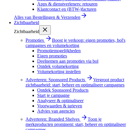
Apps & dienstverleners: retouren
Klantcontact en (BTW-)facturen
Alles van
Bestellingen & Verzenden
Zichtbaarheid
Zichtbaarheid
Promoties
Boost je verkoop: eigen promoties, bol's
campagnes en volumekorting
Promotiemogelijkheden
Eigen promoties
Deelnemen aan promoties via bol
Ontdek volumekorting
Volumekorting instellen
Adverteren: Sponsored Products
Vergroot product
zichtbaarheid: start, beheer en optimaliseer campagnes
Ontdek Sponsored Products
Start je campagne
Analyseer & optimaliseer
Voorwaarden & tarieven
Advies van agencies
Adverteren: Branded Shelves
Toon je
merkproducten prominent: start, beheer en optimaliseer
campagnes