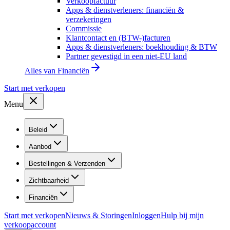
Verkoopfactuur
Apps & dienstverleners: financiën &
verzekeringen
Commissie
Klantcontact en (BTW-)facturen
Apps & dienstverleners: boekhouding & BTW
Partner gevestigd in een niet-EU land
Alles van
Financiën
Start met verkopen
Menu
Beleid
Aanbod
Bestellingen & Verzenden
Zichtbaarheid
Financiën
Start met verkopen
Nieuws & Storingen
Inloggen
Hulp bij mijn
verkoopaccount