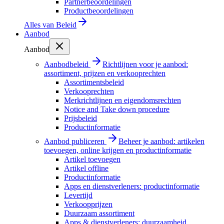
Partnerbeoordelingen
Productbeoordelingen
Alles van
Beleid
Aanbod
Aanbod
Aanbodbeleid
Richtlijnen voor je aanbod:
assortiment, prijzen en verkooprechten
Assortimentsbeleid
Verkooprechten
Merkrichtlijnen en eigendomsrechten
Notice and Take down procedure
Prijsbeleid
Productinformatie
Aanbod publiceren
Beheer je aanbod: artikelen
toevoegen, online krijgen en productinformatie
Artikel toevoegen
Artikel offline
Productinformatie
Apps en dienstverleners: productinformatie
Levertijd
Verkoopprijzen
Duurzaam assortiment
Apps & dienstverleners: duurzaamheid