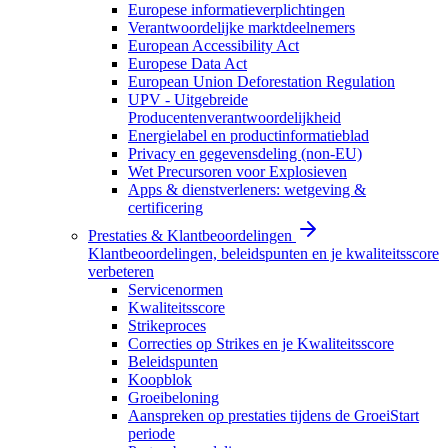
Europese informatieverplichtingen
Verantwoordelijke marktdeelnemers
European Accessibility Act
Europese Data Act
European Union Deforestation Regulation
UPV - Uitgebreide
Producentenverantwoordelijkheid
Energielabel en productinformatieblad
Privacy en gegevensdeling (non-EU)
Wet Precursoren voor Explosieven
Apps & dienstverleners: wetgeving &
certificering
Prestaties & Klantbeoordelingen
Klantbeoordelingen, beleidspunten en je kwaliteitsscore
verbeteren
Servicenormen
Kwaliteitsscore
Strikeproces
Correcties op Strikes en je Kwaliteitsscore
Beleidspunten
Koopblok
Groeibeloning
Aanspreken op prestaties tijdens de GroeiStart
periode