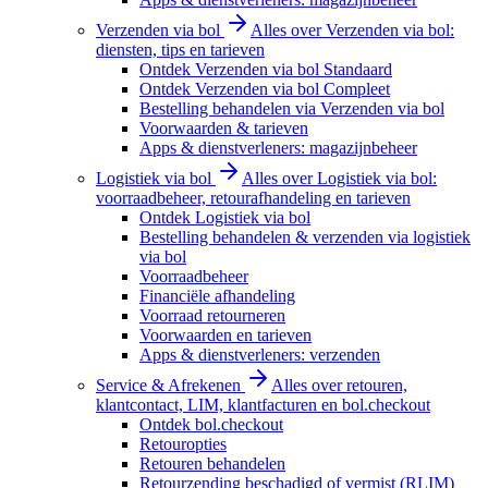
Verzenden via bol
Alles over Verzenden via bol:
diensten, tips en tarieven
Ontdek Verzenden via bol Standaard
Ontdek Verzenden via bol Compleet
Bestelling behandelen via Verzenden via bol
Voorwaarden & tarieven
Apps & dienstverleners: magazijnbeheer
Logistiek via bol
Alles over Logistiek via bol:
voorraadbeheer, retourafhandeling en tarieven
Ontdek Logistiek via bol
Bestelling behandelen & verzenden via logistiek
via bol
Voorraadbeheer
Financiële afhandeling
Voorraad retourneren
Voorwaarden en tarieven
Apps & dienstverleners: verzenden
Service & Afrekenen
Alles over retouren,
klantcontact, LIM, klantfacturen en bol.checkout
Ontdek bol.checkout
Retouropties
Retouren behandelen
Retourzending beschadigd of vermist (RLIM)