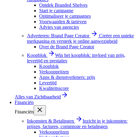
Ontdek Branded Shelves
Start je campagne
Optimaliseer je campagnes
Voorwaarden & tarieven
Advies van agencies
Adverteren: Brand Page Creator
Creëer een unieke
merkpagina en versterk je online aanwezigheid
Over de Brand Page Creator
Koopblok
Win het koopblok: invloed van prijs,
levertijd en prestaties
Koopblok
Verkoopprijzen
Apps & dienstverleners: prijs
Levertijd
Kwaliteitsscore
Alles van
Zichtbaarheid
Financiën
Financiën
Inkomsten & Betalingen
Inzicht in je inkomsten:
prijzen, facturen, commissie en betalingen
Verkoopprijzen