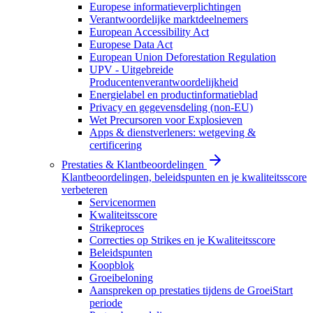
Europese informatieverplichtingen
Verantwoordelijke marktdeelnemers
European Accessibility Act
Europese Data Act
European Union Deforestation Regulation
UPV - Uitgebreide
Producentenverantwoordelijkheid
Energielabel en productinformatieblad
Privacy en gegevensdeling (non-EU)
Wet Precursoren voor Explosieven
Apps & dienstverleners: wetgeving &
certificering
Prestaties & Klantbeoordelingen
Klantbeoordelingen, beleidspunten en je kwaliteitsscore
verbeteren
Servicenormen
Kwaliteitsscore
Strikeproces
Correcties op Strikes en je Kwaliteitsscore
Beleidspunten
Koopblok
Groeibeloning
Aanspreken op prestaties tijdens de GroeiStart
periode