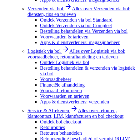
Verzenden via bol
Alles over Verzenden via bol:
diensten, tips en tarieven
Ontdek Verzenden via bol Standaard
Ontdek Verzenden via bol Compleet
Bestelling behandelen via Verzenden via bol
Voorwaarden & tarieven
Apps & dienstverleners: magazijnbeheer
Logistiek via bol
Alles over Logistiek via bol:
voorraadbeheer, retourafhandeling en tarieven
Ontdek Logistiek via bol
Bestelling behandelen & verzenden via logistiek
via bol
Voorraadbeheer
Financiële afhandeling
Voorraad retourneren
Voorwaarden en tarieven
Apps & dienstverleners: verzenden
Service & Afrekenen
Alles over retouren,
klantcontact, LIM, klantfacturen en bol.checkout
Ontdek bol.checkout
Retouropties
Retouren behandelen
Retourzending beschadigd of vermist (RLIM)