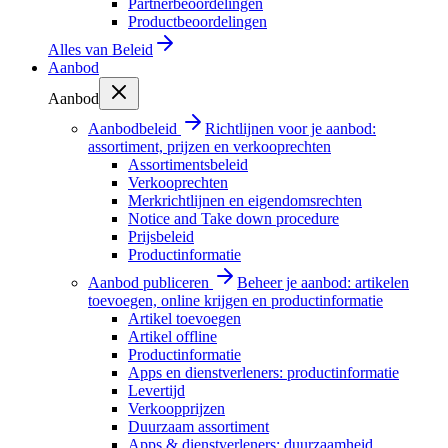
Partnerbeoordelingen
Productbeoordelingen
Alles van
Beleid
Aanbod
Aanbod
Aanbodbeleid
Richtlijnen voor je aanbod:
assortiment, prijzen en verkooprechten
Assortimentsbeleid
Verkooprechten
Merkrichtlijnen en eigendomsrechten
Notice and Take down procedure
Prijsbeleid
Productinformatie
Aanbod publiceren
Beheer je aanbod: artikelen
toevoegen, online krijgen en productinformatie
Artikel toevoegen
Artikel offline
Productinformatie
Apps en dienstverleners: productinformatie
Levertijd
Verkoopprijzen
Duurzaam assortiment
Apps & dienstverleners: duurzaamheid