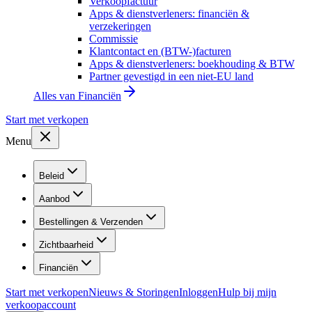
Verkoopfactuur
Apps & dienstverleners: financiën &
verzekeringen
Commissie
Klantcontact en (BTW-)facturen
Apps & dienstverleners: boekhouding & BTW
Partner gevestigd in een niet-EU land
Alles van
Financiën
Start met verkopen
Menu
Beleid
Aanbod
Bestellingen & Verzenden
Zichtbaarheid
Financiën
Start met verkopen
Nieuws & Storingen
Inloggen
Hulp bij mijn
verkoopaccount