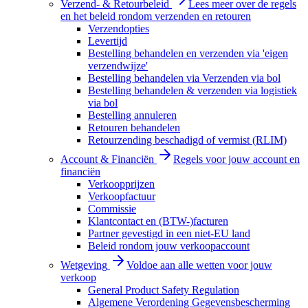
Verzend- & Retourbeleid
Lees meer over de regels
en het beleid rondom verzenden en retouren
Verzendopties
Levertijd
Bestelling behandelen en verzenden via 'eigen
verzendwijze'
Bestelling behandelen via Verzenden via bol
Bestelling behandelen & verzenden via logistiek
via bol
Bestelling annuleren
Retouren behandelen
Retourzending beschadigd of vermist (RLIM)
Account & Financiën
Regels voor jouw account en
financiën
Verkoopprijzen
Verkoopfactuur
Commissie
Klantcontact en (BTW-)facturen
Partner gevestigd in een niet-EU land
Beleid rondom jouw verkoopaccount
Wetgeving
Voldoe aan alle wetten voor jouw
verkoop
General Product Safety Regulation
Algemene Verordening Gegevensbescherming