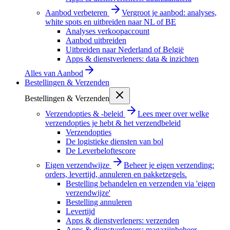
Aanbod verbeteren
Vergroot je aanbod: analyses,
white spots en uitbreiden naar NL of BE
Analyses verkoopaccount
Aanbod uitbreiden
Uitbreiden naar Nederland of België
Apps & dienstverleners: data & inzichten
Alles van
Aanbod
Bestellingen & Verzenden
Bestellingen & Verzenden
Verzendopties & -beleid
Lees meer over welke
verzendopties je hebt & het verzendbeleid
Verzendopties
De logistieke diensten van bol
De Leverbeloftescore
Eigen verzendwijze
Beheer je eigen verzending:
orders, levertijd, annuleren en pakketzegels.
Bestelling behandelen en verzenden via 'eigen
verzendwijze'
Bestelling annuleren
Levertijd
Apps & dienstverleners: verzenden
Apps & dienstverleners: magazijnbeheer