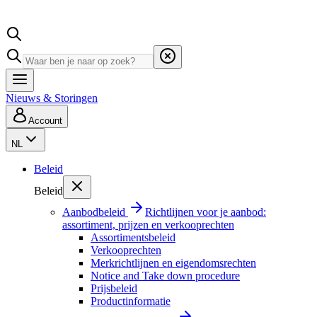
Nieuws & Storingen
Account
NL
Beleid
Beleid
Aanbodbeleid
Richtlijnen voor je aanbod:
assortiment, prijzen en verkooprechten
Assortimentsbeleid
Verkooprechten
Merkrichtlijnen en eigendomsrechten
Notice and Take down procedure
Prijsbeleid
Productinformatie