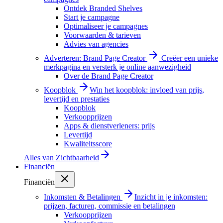
Ontdek Branded Shelves
Start je campagne
Optimaliseer je campagnes
Voorwaarden & tarieven
Advies van agencies
Adverteren: Brand Page Creator
Creëer een unieke
merkpagina en versterk je online aanwezigheid
Over de Brand Page Creator
Koopblok
Win het koopblok: invloed van prijs,
levertijd en prestaties
Koopblok
Verkoopprijzen
Apps & dienstverleners: prijs
Levertijd
Kwaliteitsscore
Alles van
Zichtbaarheid
Financiën
Financiën
Inkomsten & Betalingen
Inzicht in je inkomsten:
prijzen, facturen, commissie en betalingen
Verkoopprijzen