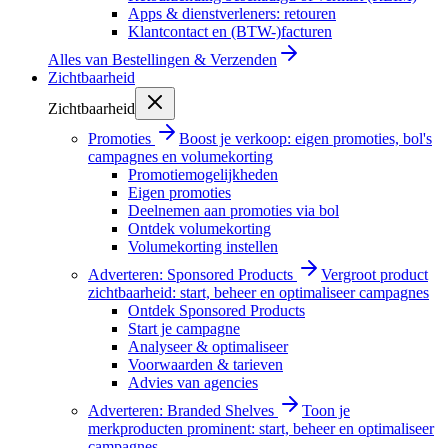
Apps & dienstverleners: retouren
Klantcontact en (BTW-)facturen
Alles van
Bestellingen & Verzenden
Zichtbaarheid
Zichtbaarheid
Promoties
Boost je verkoop: eigen promoties, bol's
campagnes en volumekorting
Promotiemogelijkheden
Eigen promoties
Deelnemen aan promoties via bol
Ontdek volumekorting
Volumekorting instellen
Adverteren: Sponsored Products
Vergroot product
zichtbaarheid: start, beheer en optimaliseer campagnes
Ontdek Sponsored Products
Start je campagne
Analyseer & optimaliseer
Voorwaarden & tarieven
Advies van agencies
Adverteren: Branded Shelves
Toon je
merkproducten prominent: start, beheer en optimaliseer
campagnes