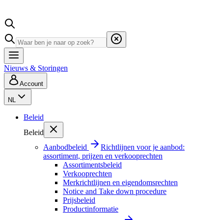
Nieuws & Storingen
Account
NL
Beleid
Beleid
Aanbodbeleid
Richtlijnen voor je aanbod:
assortiment, prijzen en verkooprechten
Assortimentsbeleid
Verkooprechten
Merkrichtlijnen en eigendomsrechten
Notice and Take down procedure
Prijsbeleid
Productinformatie