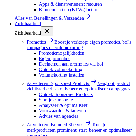
Apps & dienstverleners: retouren
Klantcontact en (BTW-)facturen
Alles van
Bestellingen & Verzenden
Zichtbaarheid
Zichtbaarheid
Promoties
Boost je verkoop: eigen promoties, bol's
campagnes en volumekorting
Promotiemogelijkheden
Eigen promoties
Deelnemen aan promoties via bol
Ontdek volumekorting
Volumekorting instellen
Adverteren: Sponsored Products
Vergroot product
zichtbaarheid: start, beheer en optimaliseer campagnes
Ontdek Sponsored Products
Start je campagne
Analyseer & optimaliseer
Voorwaarden & tarieven
Advies van agencies
Adverteren: Branded Shelves
Toon je
merkproducten prominent: start, beheer en optimaliseer
campagnes