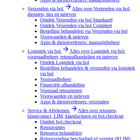
Verzenden via bol
Alles over Verzenden via bol:
diensten, tips en tarieven
Ontdek Verzenden via bol Standaard
Ontdek Verzenden via bol Compleet
Bestelling behandelen via Verzenden via bol
Voorwaarden & tarieven
Apps & dienstverleners: magazijnbeheer
Logistiek via bol
Alles over Logistiek via bol:
voorraadbeheer, retourafhandeling en tarieven
Ontdek Logistiek via bol
Bestelling behandelen & verzenden via logistiek
via bol
Voorraadbeheer
Financiële afhandeling
Voorraad retourneren
Voorwaarden en tarieven
Apps & dienstverleners: verzenden
Service & Afrekenen
Alles over retouren,
klantcontact, LIM, klantfacturen en bol.checkout
Ontdek bol.checkout
Retouropties
Retouren behandelen
Retourzending beschadigd of vermist (RLIM)