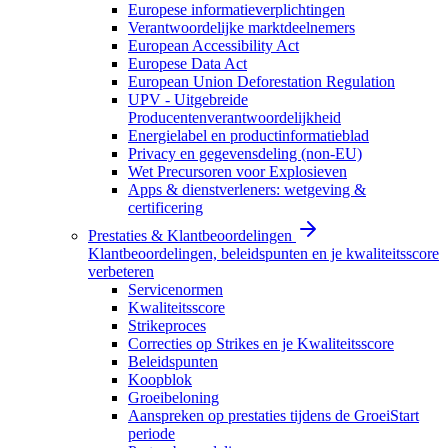
Europese informatieverplichtingen
Verantwoordelijke marktdeelnemers
European Accessibility Act
Europese Data Act
European Union Deforestation Regulation
UPV - Uitgebreide
Producentenverantwoordelijkheid
Energielabel en productinformatieblad
Privacy en gegevensdeling (non-EU)
Wet Precursoren voor Explosieven
Apps & dienstverleners: wetgeving &
certificering
Prestaties & Klantbeoordelingen
Klantbeoordelingen, beleidspunten en je kwaliteitsscore
verbeteren
Servicenormen
Kwaliteitsscore
Strikeproces
Correcties op Strikes en je Kwaliteitsscore
Beleidspunten
Koopblok
Groeibeloning
Aanspreken op prestaties tijdens de GroeiStart
periode