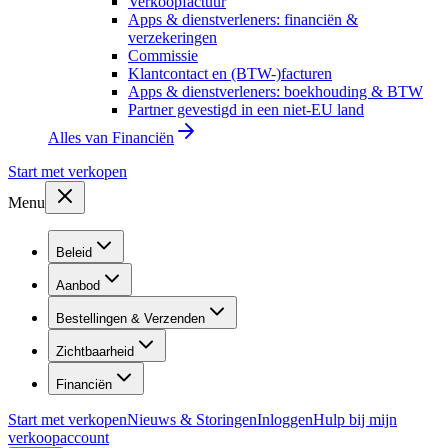
Verkoopfactuur
Apps & dienstverleners: financiën &
verzekeringen
Commissie
Klantcontact en (BTW-)facturen
Apps & dienstverleners: boekhouding & BTW
Partner gevestigd in een niet-EU land
Alles van
Financiën
Start met verkopen
Menu
Beleid
Aanbod
Bestellingen & Verzenden
Zichtbaarheid
Financiën
Start met verkopen
Nieuws & Storingen
Inloggen
Hulp bij mijn
verkoopaccount