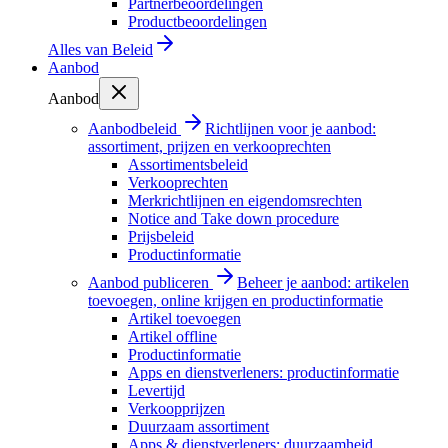
Partnerbeoordelingen
Productbeoordelingen
Alles van
Beleid
Aanbod
Aanbod
Aanbodbeleid
Richtlijnen voor je aanbod:
assortiment, prijzen en verkooprechten
Assortimentsbeleid
Verkooprechten
Merkrichtlijnen en eigendomsrechten
Notice and Take down procedure
Prijsbeleid
Productinformatie
Aanbod publiceren
Beheer je aanbod: artikelen
toevoegen, online krijgen en productinformatie
Artikel toevoegen
Artikel offline
Productinformatie
Apps en dienstverleners: productinformatie
Levertijd
Verkoopprijzen
Duurzaam assortiment
Apps & dienstverleners: duurzaamheid