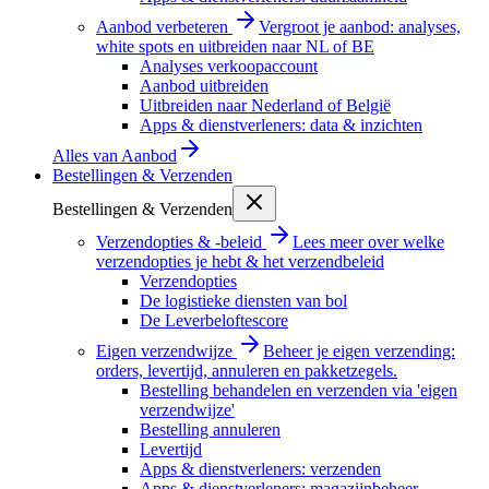
Aanbod verbeteren
Vergroot je aanbod: analyses,
white spots en uitbreiden naar NL of BE
Analyses verkoopaccount
Aanbod uitbreiden
Uitbreiden naar Nederland of België
Apps & dienstverleners: data & inzichten
Alles van
Aanbod
Bestellingen & Verzenden
Bestellingen & Verzenden
Verzendopties & -beleid
Lees meer over welke
verzendopties je hebt & het verzendbeleid
Verzendopties
De logistieke diensten van bol
De Leverbeloftescore
Eigen verzendwijze
Beheer je eigen verzending:
orders, levertijd, annuleren en pakketzegels.
Bestelling behandelen en verzenden via 'eigen
verzendwijze'
Bestelling annuleren
Levertijd
Apps & dienstverleners: verzenden
Apps & dienstverleners: magazijnbeheer