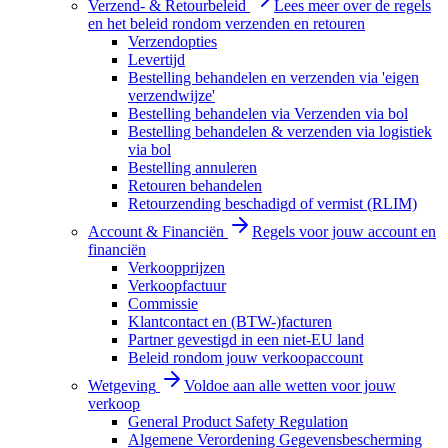
Verzend- & Retourbeleid
Lees meer over de regels
en het beleid rondom verzenden en retouren
Verzendopties
Levertijd
Bestelling behandelen en verzenden via 'eigen
verzendwijze'
Bestelling behandelen via Verzenden via bol
Bestelling behandelen & verzenden via logistiek
via bol
Bestelling annuleren
Retouren behandelen
Retourzending beschadigd of vermist (RLIM)
Account & Financiën
Regels voor jouw account en
financiën
Verkoopprijzen
Verkoopfactuur
Commissie
Klantcontact en (BTW-)facturen
Partner gevestigd in een niet-EU land
Beleid rondom jouw verkoopaccount
Wetgeving
Voldoe aan alle wetten voor jouw
verkoop
General Product Safety Regulation
Algemene Verordening Gegevensbescherming