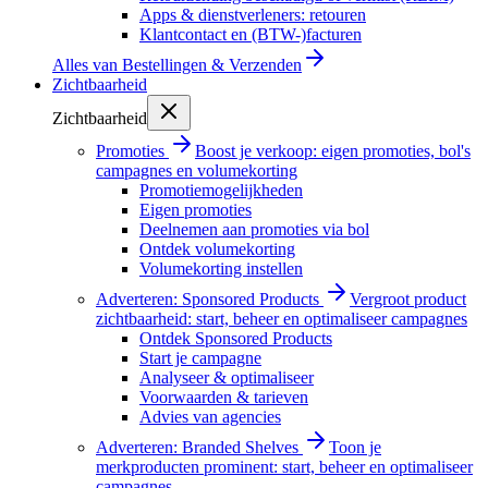
Apps & dienstverleners: retouren
Klantcontact en (BTW-)facturen
Alles van
Bestellingen & Verzenden
Zichtbaarheid
Zichtbaarheid
Promoties
Boost je verkoop: eigen promoties, bol's
campagnes en volumekorting
Promotiemogelijkheden
Eigen promoties
Deelnemen aan promoties via bol
Ontdek volumekorting
Volumekorting instellen
Adverteren: Sponsored Products
Vergroot product
zichtbaarheid: start, beheer en optimaliseer campagnes
Ontdek Sponsored Products
Start je campagne
Analyseer & optimaliseer
Voorwaarden & tarieven
Advies van agencies
Adverteren: Branded Shelves
Toon je
merkproducten prominent: start, beheer en optimaliseer
campagnes