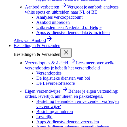
Aanbod verbeteren
Vergroot je aanbod: analyses,
white spots en uitbreiden naar NL of BE
Analyses verkoopaccount
Aanbod uitbreiden
Uitbreiden naar Nederland of België
Apps & dienstverleners: data & inzichten
Alles van
Aanbod
Bestellingen & Verzenden
Bestellingen & Verzenden
Verzendopties & -beleid
Lees meer over welke
verzendopties je hebt & het verzendbeleid
Verzendopties
De logistieke diensten van bol
De Leverbeloftescore
Eigen verzendwijze
Beheer je eigen verzending:
orders, levertijd, annuleren en pakketzegels.
Bestelling behandelen en verzenden via 'eigen
verzendwijze'
Bestelling annuleren
Levertijd
Apps & dienstverleners: verzenden
Apps & dienstverleners: magazijnbeheer