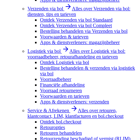
Verzenden via bol
Alles over Verzenden via bol:
diensten, tips en tarieven
Ontdek Verzenden via bol Standaard
Ontdek Verzenden via bol Compleet
Bestelling behandelen via Verzenden via bol
Voorwaarden & tarieven
Apps & dienstverleners: magazijnbeheer
Logistiek via bol
Alles over Logistiek via bol:
voorraadbeheer, retourafhandeling en tarieven
Ontdek Logistiek via bol
Bestelling behandelen & verzenden via logistiek
via bol
Voorraadbeheer
Financiële afhandeling
Voorraad retourneren
Voorwaarden en tarieven
Apps & dienstverleners: verzenden
Service & Afrekenen
Alles over retouren,
klantcontact, LIM, klantfacturen en bol.checkout
Ontdek bol.checkout
Retouropties
Retouren behandelen
Retourzending beschadigd of vermist (RLIM)