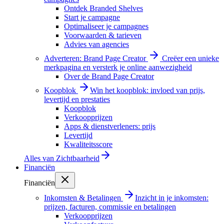
Ontdek Branded Shelves
Start je campagne
Optimaliseer je campagnes
Voorwaarden & tarieven
Advies van agencies
Adverteren: Brand Page Creator
Creëer een unieke
merkpagina en versterk je online aanwezigheid
Over de Brand Page Creator
Koopblok
Win het koopblok: invloed van prijs,
levertijd en prestaties
Koopblok
Verkoopprijzen
Apps & dienstverleners: prijs
Levertijd
Kwaliteitsscore
Alles van
Zichtbaarheid
Financiën
Financiën
Inkomsten & Betalingen
Inzicht in je inkomsten:
prijzen, facturen, commissie en betalingen
Verkoopprijzen