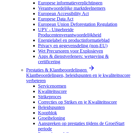
Europese informatieverplichtingen
Verantwoordelijke marktdeelnemers
European Accessibility Act
Europese Data Act
European Union Deforestation Regulation
UPV - Uitgebreide
Producentenverantwoordelijkheid
Energielabel en productinformatieblad
Privacy en gegevensdeling (non-EU)
Wet Precursoren voor Explosieven
Apps & dienstverleners: wetgeving &
certificering
Prestaties & Klantbeoordelingen
Klantbeoordelingen, beleidspunten en je kwaliteitsscore
verbeteren
Servicenormen
Kwaliteitsscore
Strikeproces
Correcties op Strikes en je Kwaliteitsscore
Beleidspunten
Koopblok
Groeibeloning
Aanspreken op prestaties tijdens de GroeiStart
periode