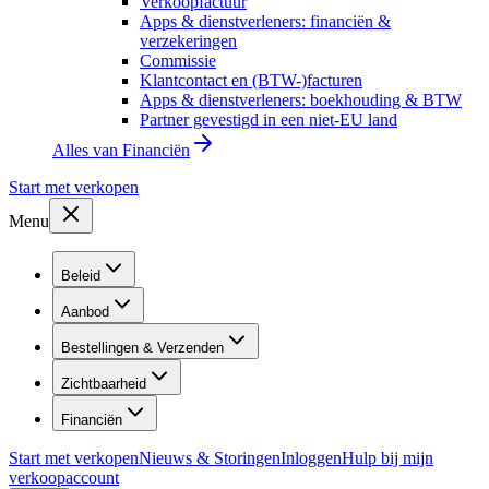
Verkoopfactuur
Apps & dienstverleners: financiën &
verzekeringen
Commissie
Klantcontact en (BTW-)facturen
Apps & dienstverleners: boekhouding & BTW
Partner gevestigd in een niet-EU land
Alles van
Financiën
Start met verkopen
Menu
Beleid
Aanbod
Bestellingen & Verzenden
Zichtbaarheid
Financiën
Start met verkopen
Nieuws & Storingen
Inloggen
Hulp bij mijn
verkoopaccount