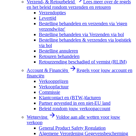
Verzend- & Retourbeleid
Lees meer over de regels
en het beleid rondom verzenden en retouren
Verzendopties
Levertijd
Bestelling behandelen en verzenden via 'eigen
verzendwijze'
Bestelling behandelen via Verzenden via bol
Bestelling behandelen & verzenden via logistiek
via bol
Bestelling annuleren
Retouren behandelen
Retourzending beschadigd of vermist (RLIM)
Account & Financiën
Regels voor jouw account en
financiën
Verkoopprijzen
Verkoopfactuur
Commissie
Klantcontact en (BTW-)facturen
Partner gevestigd in een niet-EU land
Beleid rondom jouw verkoopaccount
Wetgeving
Voldoe aan alle wetten voor jouw
verkoop
General Product Safety Regulation
Algemene Verordening Gegevensbescherming