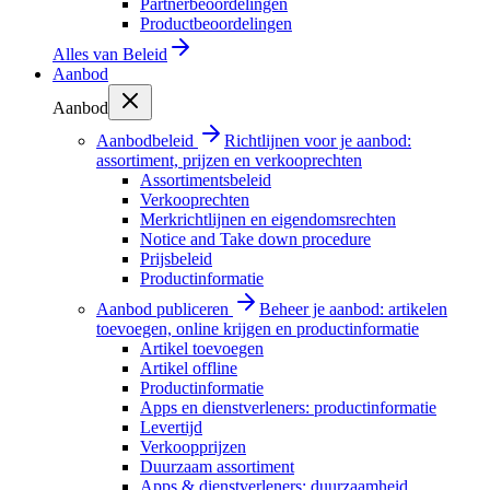
Partnerbeoordelingen
Productbeoordelingen
Alles van
Beleid
Aanbod
Aanbod
Aanbodbeleid
Richtlijnen voor je aanbod:
assortiment, prijzen en verkooprechten
Assortimentsbeleid
Verkooprechten
Merkrichtlijnen en eigendomsrechten
Notice and Take down procedure
Prijsbeleid
Productinformatie
Aanbod publiceren
Beheer je aanbod: artikelen
toevoegen, online krijgen en productinformatie
Artikel toevoegen
Artikel offline
Productinformatie
Apps en dienstverleners: productinformatie
Levertijd
Verkoopprijzen
Duurzaam assortiment
Apps & dienstverleners: duurzaamheid