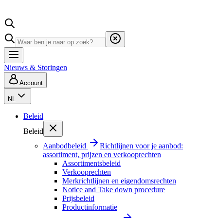
Nieuws & Storingen
Account
NL
Beleid
Beleid
Aanbodbeleid
Richtlijnen voor je aanbod:
assortiment, prijzen en verkooprechten
Assortimentsbeleid
Verkooprechten
Merkrichtlijnen en eigendomsrechten
Notice and Take down procedure
Prijsbeleid
Productinformatie