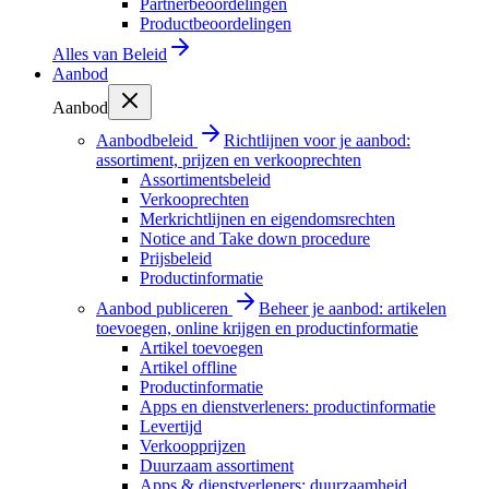
Partnerbeoordelingen
Productbeoordelingen
Alles van
Beleid
Aanbod
Aanbod
Aanbodbeleid
Richtlijnen voor je aanbod:
assortiment, prijzen en verkooprechten
Assortimentsbeleid
Verkooprechten
Merkrichtlijnen en eigendomsrechten
Notice and Take down procedure
Prijsbeleid
Productinformatie
Aanbod publiceren
Beheer je aanbod: artikelen
toevoegen, online krijgen en productinformatie
Artikel toevoegen
Artikel offline
Productinformatie
Apps en dienstverleners: productinformatie
Levertijd
Verkoopprijzen
Duurzaam assortiment
Apps & dienstverleners: duurzaamheid