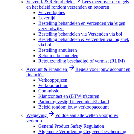
Verzend- & Retourbeleid
Lees meer over de regels
en het beleid rondom verzenden en retouren
Verzendopties
Levertijd
Bestelling behandelen en verzenden via 'eigen
verzendwijze'
Bestelling behandelen via Verzenden via bol
Bestelling behandelen & verzenden via logistiek
via bol
Bestelling annuleren
Retouren behandelen
Retourzending beschadigd of vermist (RLIM)
Account & Financiën
Regels voor jouw account en
financiën
Verkoopprijzen
Verkoopfactuur
Commissie
Klantcontact en (BTW-)facturen
Partner gevestigd in een niet-EU land
Beleid rondom jouw verkoopaccount
Wetgeving
Voldoe aan alle wetten voor jouw
verkoop
General Product Safety Regulation
Algemene Verordening Gegevensbescherming