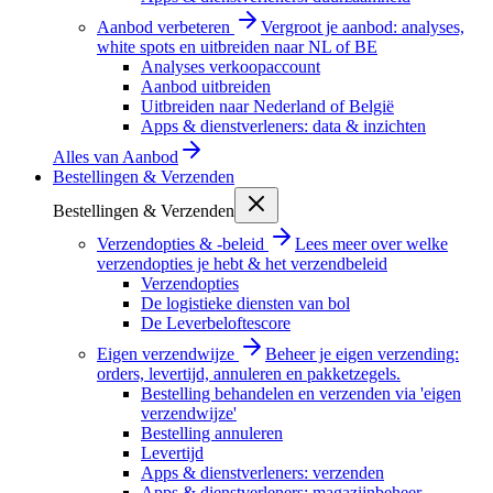
Aanbod verbeteren
Vergroot je aanbod: analyses,
white spots en uitbreiden naar NL of BE
Analyses verkoopaccount
Aanbod uitbreiden
Uitbreiden naar Nederland of België
Apps & dienstverleners: data & inzichten
Alles van
Aanbod
Bestellingen & Verzenden
Bestellingen & Verzenden
Verzendopties & -beleid
Lees meer over welke
verzendopties je hebt & het verzendbeleid
Verzendopties
De logistieke diensten van bol
De Leverbeloftescore
Eigen verzendwijze
Beheer je eigen verzending:
orders, levertijd, annuleren en pakketzegels.
Bestelling behandelen en verzenden via 'eigen
verzendwijze'
Bestelling annuleren
Levertijd
Apps & dienstverleners: verzenden
Apps & dienstverleners: magazijnbeheer