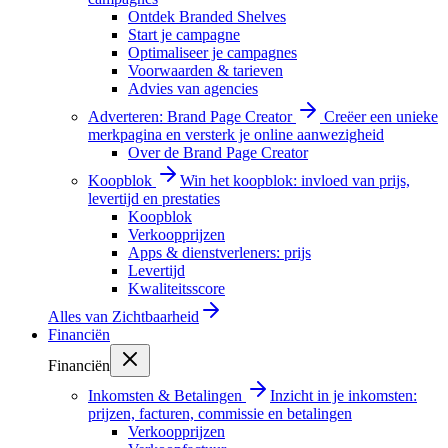
Ontdek Branded Shelves
Start je campagne
Optimaliseer je campagnes
Voorwaarden & tarieven
Advies van agencies
Adverteren: Brand Page Creator
Creëer een unieke
merkpagina en versterk je online aanwezigheid
Over de Brand Page Creator
Koopblok
Win het koopblok: invloed van prijs,
levertijd en prestaties
Koopblok
Verkoopprijzen
Apps & dienstverleners: prijs
Levertijd
Kwaliteitsscore
Alles van
Zichtbaarheid
Financiën
Financiën
Inkomsten & Betalingen
Inzicht in je inkomsten:
prijzen, facturen, commissie en betalingen
Verkoopprijzen