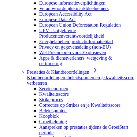
Europese informatieverplichtingen
Verantwoordelijke marktdeelnemers
European Accessibility Act
Europese Data Act
European Union Deforestation Regulation
UPV - Uitgebreide
Producentenverantwoordelijkheid
Energielabel en productinformatieblad
Privacy en gegevensdeling (non-EU)
Wet Precursoren voor Explosieven
Apps & dienstverleners: wetgeving &
certificering
Prestaties & Klantbeoordelingen
Klantbeoordelingen, beleidspunten en je kwaliteitsscore
verbeteren
Servicenormen
Kwaliteitsscore
Strikeproces
Correcties op Strikes en je Kwaliteitsscore
Beleidspunten
Koopblok
Groeibeloning
Aanspreken op prestaties tijdens de GroeiStart
periode