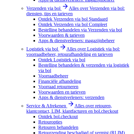
Verzenden via bol
Alles over Verzenden via bol:
diensten, tips en tarieven
Ontdek Verzenden via bol Standaard
Ontdek Verzenden via bol Compleet
Bestelling behandelen via Verzenden via bol
Voorwaarden & tarieven
Apps & dienstverleners: magazijnbeheer
Logistiek via bol
Alles over Logistiek via bol:
voorraadbeheer, retourafhandeling en tarieven
Ontdek Logistiek via bol
Bestelling behandelen & verzenden via logistiek
via bol
Voorraadbeheer
Financiële afhandeling
Voorraad retourneren
Voorwaarden en tarieven
Apps & dienstverleners: verzenden
Service & Afrekenen
Alles over retouren,
klantcontact, LIM, klantfacturen en bol.checkout
Ontdek bol.checkout
Retouropties
Retouren behandelen
Retourzending beschadigd of vermist (RLIM)