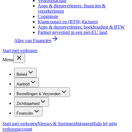
Verkoopfactuur
Apps & dienstverleners: financiën &
verzekeringen
Commissie
Klantcontact en (BTW-)facturen
Apps & dienstverleners: boekhouding & BTW
Partner gevestigd in een niet-EU land
Alles van
Financiën
Start met verkopen
Menu
Beleid
Aanbod
Bestellingen & Verzenden
Zichtbaarheid
Financiën
Start met verkopen
Nieuws & Storingen
Inloggen
Hulp bij mijn
verkoopaccount