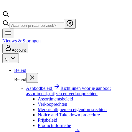
Nieuws & Storingen
Account
NL
Beleid
Beleid
Aanbodbeleid
Richtlijnen voor je aanbod:
assortiment, prijzen en verkooprechten
Assortimentsbeleid
Verkooprechten
Merkrichtlijnen en eigendomsrechten
Notice and Take down procedure
Prijsbeleid
Productinformatie