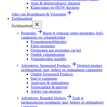
Apps & dienstverleners: retouren
Klantcontact en (BTW-)facturen
Alles van
Bestellingen & Verzenden
Zichtbaarheid
Zichtbaarheid
Promoties
Boost je verkoop: eigen promoties, bol's
campagnes en volumekorting
Promotiemogelijkheden
Eigen promoties
Deelnemen aan promoties via bol
Ontdek volumekorting
Volumekorting instellen
Adverteren: Sponsored Products
Vergroot product
zichtbaarheid: start, beheer en optimaliseer campagnes
Ontdek Sponsored Products
Start je campagne
Analyseer & optimaliseer
Voorwaarden & tarieven
Advies van agencies
Adverteren: Branded Shelves
Toon je
merkproducten prominent: start, beheer en optimaliseer
campagnes