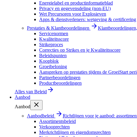
Energielabel en productinformatieblad
Privacy en gegevensdeling (non-EU)
Wet Precursoren voor Explosieven
Apps & dienstverleners: wetgeving & certificering
Prestaties & Klantbeoordelingen
Klantbeoordelingen, 
Servicenormen
Kwaliteitsscore
Strikeproces
Correcties op Strikes en je Kwaliteitsscore
Beleidspunten
Koopblok
Groeibeloning
Aanspreken op prestaties tijdens de GroeiStart per
Partnerbeoordelingen
Productbeoordelingen
Alles van
Beleid
Aanbod
Aanbod
Aanbodbeleid
Richtlijnen voor je aanbod: assortimen
Assortimentsbeleid
Verkooprechten
Merkrichtlijnen en eigendomsrechten