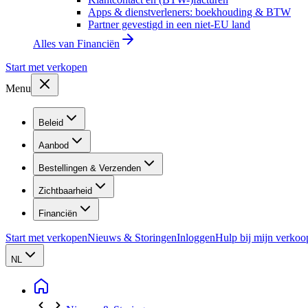
Apps & dienstverleners: boekhouding & BTW
Partner gevestigd in een niet-EU land
Alles van
Financiën
Start met verkopen
Menu
Beleid
Aanbod
Bestellingen & Verzenden
Zichtbaarheid
Financiën
Start met verkopen
Nieuws & Storingen
Inloggen
Hulp bij mijn verkoo
NL