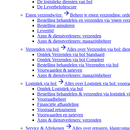
De logistieke diensten van bol
De Leverbeloftescore
Eigen verzendwijze
Beheer je eigen verzending: order
Bestelling behandelen en verzenden via 'eigen ver
Bestelling annuleren
Levertijd
Apps & dienstverleners: verzenden
Apps & dienstverleners: magazijnbeheer
Verzenden via bol
Alles over Verzenden via bol: diens
Ontdek Verzenden via bol Standaard
Ontdek Verzenden via bol Compleet
Bestelling behandelen via Verzenden via bol
Voorwaarden & tarieven
Apps & dienstverleners: magazijnbeheer
Logistiek via bol
Alles over Logistiek via bol: voorr
Ontdek Logistiek via bol
Bestelling behandelen & verzenden via logistiek vi
Voorraadbeheer
Financiële afhandeling
Voorraad retourneren
Voorwaarden en tarieven
Apps & dienstverleners: verzenden
Service & Afrekenen
Alles over retouren, klantconta