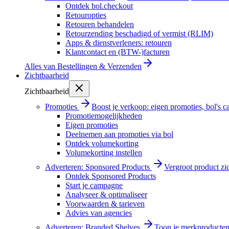
Ontdek bol.checkout
Retouropties
Retouren behandelen
Retourzending beschadigd of vermist (RLIM)
Apps & dienstverleners: retouren
Klantcontact en (BTW-)facturen
Alles van
Bestellingen & Verzenden
Zichtbaarheid
Zichtbaarheid
Promoties
Boost je verkoop: eigen promoties, bol's
Promotiemogelijkheden
Eigen promoties
Deelnemen aan promoties via bol
Ontdek volumekorting
Volumekorting instellen
Adverteren: Sponsored Products
Vergroot product zi
Ontdek Sponsored Products
Start je campagne
Analyseer & optimaliseer
Voorwaarden & tarieven
Advies van agencies
Adverteren: Branded Shelves
Toon je merkproducten 