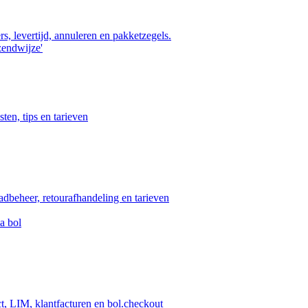
s, levertijd, annuleren en pakketzegels.
zendwijze'
ten, tips en tarieven
aadbeheer, retourafhandeling en tarieven
a bol
ct, LIM, klantfacturen en bol.checkout