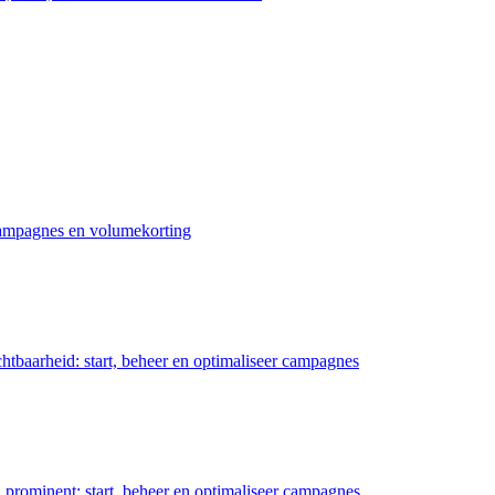
 campagnes en volumekorting
chtbaarheid: start, beheer en optimaliseer campagnes
prominent: start, beheer en optimaliseer campagnes