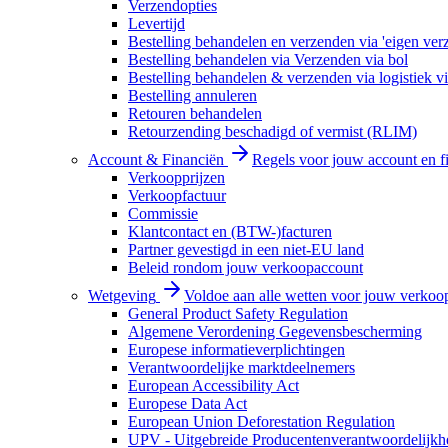
Verzendopties
Levertijd
Bestelling behandelen en verzenden via 'eigen ver
Bestelling behandelen via Verzenden via bol
Bestelling behandelen & verzenden via logistiek vi
Bestelling annuleren
Retouren behandelen
Retourzending beschadigd of vermist (RLIM)
Account & Financiën
Regels voor jouw account en f
Verkoopprijzen
Verkoopfactuur
Commissie
Klantcontact en (BTW-)facturen
Partner gevestigd in een niet-EU land
Beleid rondom jouw verkoopaccount
Wetgeving
Voldoe aan alle wetten voor jouw verkoo
General Product Safety Regulation
Algemene Verordening Gegevensbescherming
Europese informatieverplichtingen
Verantwoordelijke marktdeelnemers
European Accessibility Act
Europese Data Act
European Union Deforestation Regulation
UPV - Uitgebreide Producentenverantwoordelijkh