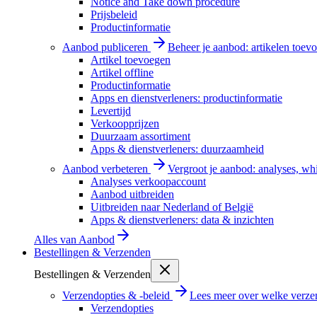
Notice and Take down procedure
Prijsbeleid
Productinformatie
Aanbod publiceren
Beheer je aanbod: artikelen toevo
Artikel toevoegen
Artikel offline
Productinformatie
Apps en dienstverleners: productinformatie
Levertijd
Verkoopprijzen
Duurzaam assortiment
Apps & dienstverleners: duurzaamheid
Aanbod verbeteren
Vergroot je aanbod: analyses, wh
Analyses verkoopaccount
Aanbod uitbreiden
Uitbreiden naar Nederland of België
Apps & dienstverleners: data & inzichten
Alles van
Aanbod
Bestellingen & Verzenden
Bestellingen & Verzenden
Verzendopties & -beleid
Lees meer over welke verzen
Verzendopties