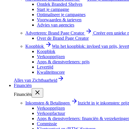
Ontdek Branded Shelves
Start je campagne
Optimaliseer je campagnes
Voorwaarden & tarieven
Advies van agencies
Adverteren: Brand Page Creator
Creëer een unieke m
Over de Brand Page Creator
Koopblok
Win het koopblok: invloed van prijs, levert
Koopblok
Verkoopprijzen
Apps & dienstverleners: prijs
Levertijd
Kwaliteitsscore
Alles van
Zichtbaarheid
Financiën
Financiën
Inkomsten & Betalingen
Inzicht in je inkomsten: pri
Verkoopprijzen
Verkoopfactuur
Apps & dienstverleners: financiën & verzekeringe
Commissie
Klantcontact en (BTW-)facturen