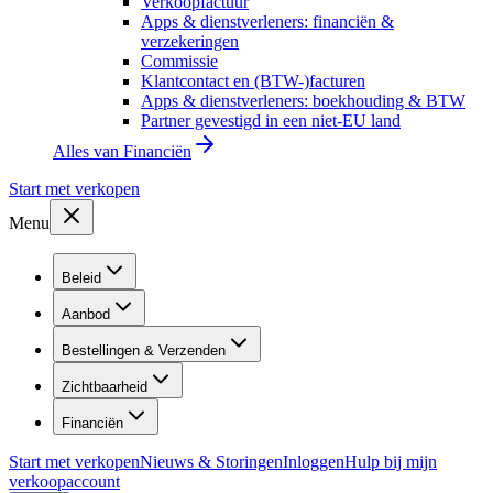
Verkoopfactuur
Apps & dienstverleners: financiën &
verzekeringen
Commissie
Klantcontact en (BTW-)facturen
Apps & dienstverleners: boekhouding & BTW
Partner gevestigd in een niet-EU land
Alles van
Financiën
Start met verkopen
Menu
Beleid
Aanbod
Bestellingen & Verzenden
Zichtbaarheid
Financiën
Start met verkopen
Nieuws & Storingen
Inloggen
Hulp bij mijn
verkoopaccount