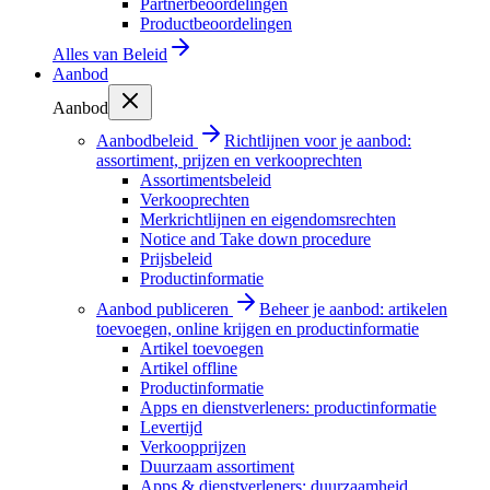
Partnerbeoordelingen
Productbeoordelingen
Alles van
Beleid
Aanbod
Aanbod
Aanbodbeleid
Richtlijnen voor je aanbod:
assortiment, prijzen en verkooprechten
Assortimentsbeleid
Verkooprechten
Merkrichtlijnen en eigendomsrechten
Notice and Take down procedure
Prijsbeleid
Productinformatie
Aanbod publiceren
Beheer je aanbod: artikelen
toevoegen, online krijgen en productinformatie
Artikel toevoegen
Artikel offline
Productinformatie
Apps en dienstverleners: productinformatie
Levertijd
Verkoopprijzen
Duurzaam assortiment
Apps & dienstverleners: duurzaamheid