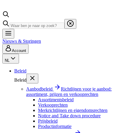
Nieuws & Storingen
Account
NL
Beleid
Beleid
Aanbodbeleid
Richtlijnen voor je aanbod:
assortiment, prijzen en verkooprechten
Assortimentsbeleid
Verkooprechten
Merkrichtlijnen en eigendomsrechten
Notice and Take down procedure
Prijsbeleid
Productinformatie