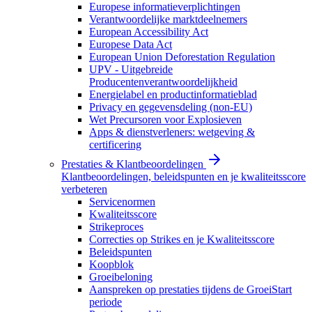
Europese informatieverplichtingen
Verantwoordelijke marktdeelnemers
European Accessibility Act
Europese Data Act
European Union Deforestation Regulation
UPV - Uitgebreide
Producentenverantwoordelijkheid
Energielabel en productinformatieblad
Privacy en gegevensdeling (non-EU)
Wet Precursoren voor Explosieven
Apps & dienstverleners: wetgeving &
certificering
Prestaties & Klantbeoordelingen
Klantbeoordelingen, beleidspunten en je kwaliteitsscore
verbeteren
Servicenormen
Kwaliteitsscore
Strikeproces
Correcties op Strikes en je Kwaliteitsscore
Beleidspunten
Koopblok
Groeibeloning
Aanspreken op prestaties tijdens de GroeiStart
periode