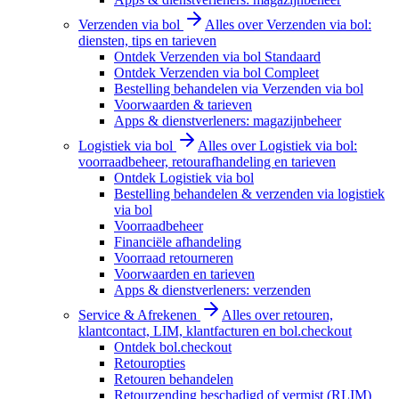
Verzenden via bol
Alles over Verzenden via bol:
diensten, tips en tarieven
Ontdek Verzenden via bol Standaard
Ontdek Verzenden via bol Compleet
Bestelling behandelen via Verzenden via bol
Voorwaarden & tarieven
Apps & dienstverleners: magazijnbeheer
Logistiek via bol
Alles over Logistiek via bol:
voorraadbeheer, retourafhandeling en tarieven
Ontdek Logistiek via bol
Bestelling behandelen & verzenden via logistiek
via bol
Voorraadbeheer
Financiële afhandeling
Voorraad retourneren
Voorwaarden en tarieven
Apps & dienstverleners: verzenden
Service & Afrekenen
Alles over retouren,
klantcontact, LIM, klantfacturen en bol.checkout
Ontdek bol.checkout
Retouropties
Retouren behandelen
Retourzending beschadigd of vermist (RLIM)