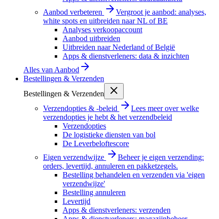
Aanbod verbeteren
Vergroot je aanbod: analyses,
white spots en uitbreiden naar NL of BE
Analyses verkoopaccount
Aanbod uitbreiden
Uitbreiden naar Nederland of België
Apps & dienstverleners: data & inzichten
Alles van
Aanbod
Bestellingen & Verzenden
Bestellingen & Verzenden
Verzendopties & -beleid
Lees meer over welke
verzendopties je hebt & het verzendbeleid
Verzendopties
De logistieke diensten van bol
De Leverbeloftescore
Eigen verzendwijze
Beheer je eigen verzending:
orders, levertijd, annuleren en pakketzegels.
Bestelling behandelen en verzenden via 'eigen
verzendwijze'
Bestelling annuleren
Levertijd
Apps & dienstverleners: verzenden
Apps & dienstverleners: magazijnbeheer