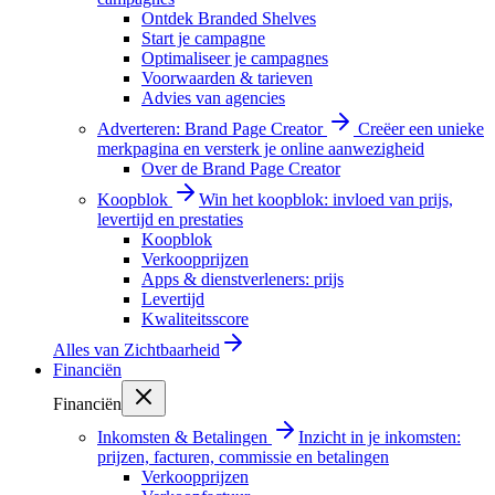
Ontdek Branded Shelves
Start je campagne
Optimaliseer je campagnes
Voorwaarden & tarieven
Advies van agencies
Adverteren: Brand Page Creator
Creëer een unieke
merkpagina en versterk je online aanwezigheid
Over de Brand Page Creator
Koopblok
Win het koopblok: invloed van prijs,
levertijd en prestaties
Koopblok
Verkoopprijzen
Apps & dienstverleners: prijs
Levertijd
Kwaliteitsscore
Alles van
Zichtbaarheid
Financiën
Financiën
Inkomsten & Betalingen
Inzicht in je inkomsten:
prijzen, facturen, commissie en betalingen
Verkoopprijzen