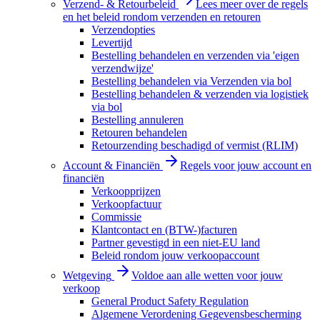
Verzend- & Retourbeleid
Lees meer over de regels
en het beleid rondom verzenden en retouren
Verzendopties
Levertijd
Bestelling behandelen en verzenden via 'eigen
verzendwijze'
Bestelling behandelen via Verzenden via bol
Bestelling behandelen & verzenden via logistiek
via bol
Bestelling annuleren
Retouren behandelen
Retourzending beschadigd of vermist (RLIM)
Account & Financiën
Regels voor jouw account en
financiën
Verkoopprijzen
Verkoopfactuur
Commissie
Klantcontact en (BTW-)facturen
Partner gevestigd in een niet-EU land
Beleid rondom jouw verkoopaccount
Wetgeving
Voldoe aan alle wetten voor jouw
verkoop
General Product Safety Regulation
Algemene Verordening Gegevensbescherming