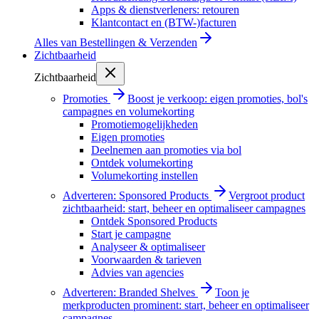
Apps & dienstverleners: retouren
Klantcontact en (BTW-)facturen
Alles van
Bestellingen & Verzenden
Zichtbaarheid
Zichtbaarheid
Promoties
Boost je verkoop: eigen promoties, bol's
campagnes en volumekorting
Promotiemogelijkheden
Eigen promoties
Deelnemen aan promoties via bol
Ontdek volumekorting
Volumekorting instellen
Adverteren: Sponsored Products
Vergroot product
zichtbaarheid: start, beheer en optimaliseer campagnes
Ontdek Sponsored Products
Start je campagne
Analyseer & optimaliseer
Voorwaarden & tarieven
Advies van agencies
Adverteren: Branded Shelves
Toon je
merkproducten prominent: start, beheer en optimaliseer
campagnes