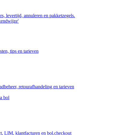
s, levertijd, annuleren en pakketzegels.
zendwijze'
ten, tips en tarieven
aadbeheer, retourafhandeling en tarieven
a bol
ct, LIM, klantfacturen en bol.checkout