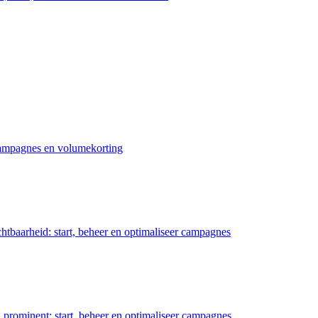
 campagnes en volumekorting
chtbaarheid: start, beheer en optimaliseer campagnes
prominent: start, beheer en optimaliseer campagnes