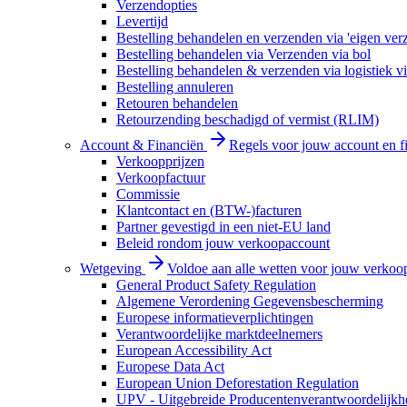
Verzendopties
Levertijd
Bestelling behandelen en verzenden via 'eigen ver
Bestelling behandelen via Verzenden via bol
Bestelling behandelen & verzenden via logistiek vi
Bestelling annuleren
Retouren behandelen
Retourzending beschadigd of vermist (RLIM)
Account & Financiën
Regels voor jouw account en f
Verkoopprijzen
Verkoopfactuur
Commissie
Klantcontact en (BTW-)facturen
Partner gevestigd in een niet-EU land
Beleid rondom jouw verkoopaccount
Wetgeving
Voldoe aan alle wetten voor jouw verkoo
General Product Safety Regulation
Algemene Verordening Gegevensbescherming
Europese informatieverplichtingen
Verantwoordelijke marktdeelnemers
European Accessibility Act
Europese Data Act
European Union Deforestation Regulation
UPV - Uitgebreide Producentenverantwoordelijkh