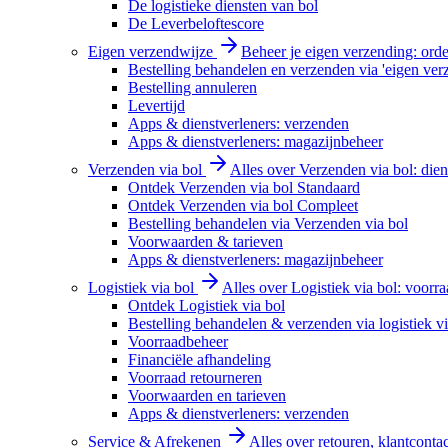
De logistieke diensten van bol
De Leverbeloftescore
Eigen verzendwijze
Beheer je eigen verzending: order
Bestelling behandelen en verzenden via 'eigen ver
Bestelling annuleren
Levertijd
Apps & dienstverleners: verzenden
Apps & dienstverleners: magazijnbeheer
Verzenden via bol
Alles over Verzenden via bol: diens
Ontdek Verzenden via bol Standaard
Ontdek Verzenden via bol Compleet
Bestelling behandelen via Verzenden via bol
Voorwaarden & tarieven
Apps & dienstverleners: magazijnbeheer
Logistiek via bol
Alles over Logistiek via bol: voorr
Ontdek Logistiek via bol
Bestelling behandelen & verzenden via logistiek vi
Voorraadbeheer
Financiële afhandeling
Voorraad retourneren
Voorwaarden en tarieven
Apps & dienstverleners: verzenden
Service & Afrekenen
Alles over retouren, klantconta