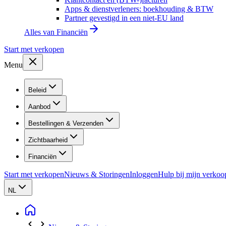
Apps & dienstverleners: boekhouding & BTW
Partner gevestigd in een niet-EU land
Alles van
Financiën
Start met verkopen
Menu
Beleid
Aanbod
Bestellingen & Verzenden
Zichtbaarheid
Financiën
Start met verkopen
Nieuws & Storingen
Inloggen
Hulp bij mijn verkoo
NL