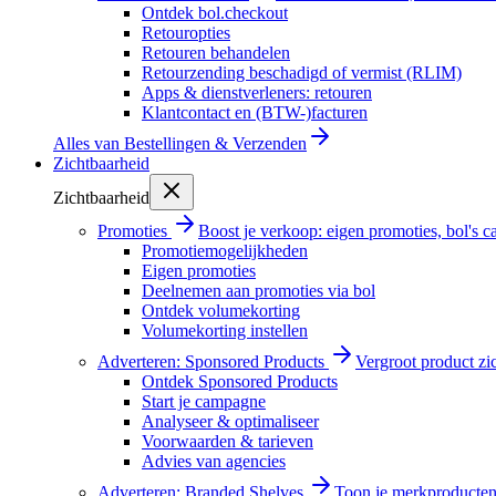
Ontdek bol.checkout
Retouropties
Retouren behandelen
Retourzending beschadigd of vermist (RLIM)
Apps & dienstverleners: retouren
Klantcontact en (BTW-)facturen
Alles van
Bestellingen & Verzenden
Zichtbaarheid
Zichtbaarheid
Promoties
Boost je verkoop: eigen promoties, bol's
Promotiemogelijkheden
Eigen promoties
Deelnemen aan promoties via bol
Ontdek volumekorting
Volumekorting instellen
Adverteren: Sponsored Products
Vergroot product zi
Ontdek Sponsored Products
Start je campagne
Analyseer & optimaliseer
Voorwaarden & tarieven
Advies van agencies
Adverteren: Branded Shelves
Toon je merkproducten 