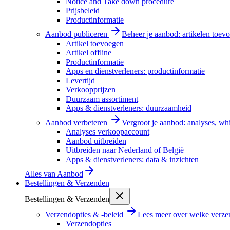
Notice and Take down procedure
Prijsbeleid
Productinformatie
Aanbod publiceren
Beheer je aanbod: artikelen toevo
Artikel toevoegen
Artikel offline
Productinformatie
Apps en dienstverleners: productinformatie
Levertijd
Verkoopprijzen
Duurzaam assortiment
Apps & dienstverleners: duurzaamheid
Aanbod verbeteren
Vergroot je aanbod: analyses, wh
Analyses verkoopaccount
Aanbod uitbreiden
Uitbreiden naar Nederland of België
Apps & dienstverleners: data & inzichten
Alles van
Aanbod
Bestellingen & Verzenden
Bestellingen & Verzenden
Verzendopties & -beleid
Lees meer over welke verzen
Verzendopties