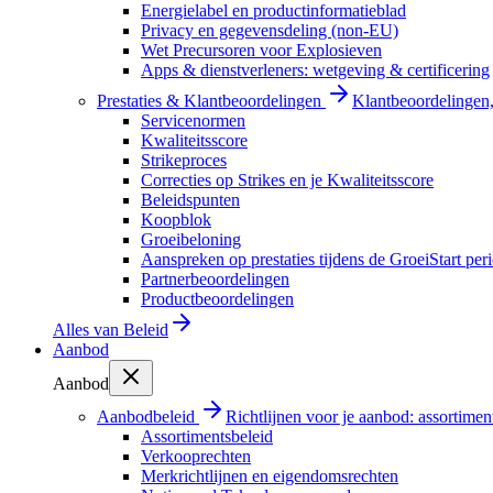
Energielabel en productinformatieblad
Privacy en gegevensdeling (non-EU)
Wet Precursoren voor Explosieven
Apps & dienstverleners: wetgeving & certificering
Prestaties & Klantbeoordelingen
Klantbeoordelingen, 
Servicenormen
Kwaliteitsscore
Strikeproces
Correcties op Strikes en je Kwaliteitsscore
Beleidspunten
Koopblok
Groeibeloning
Aanspreken op prestaties tijdens de GroeiStart per
Partnerbeoordelingen
Productbeoordelingen
Alles van
Beleid
Aanbod
Aanbod
Aanbodbeleid
Richtlijnen voor je aanbod: assortimen
Assortimentsbeleid
Verkooprechten
Merkrichtlijnen en eigendomsrechten