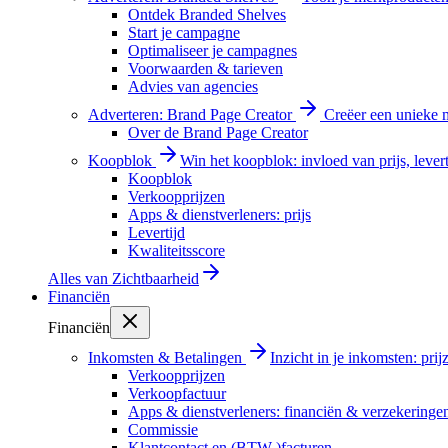
Ontdek Branded Shelves
Start je campagne
Optimaliseer je campagnes
Voorwaarden & tarieven
Advies van agencies
Adverteren: Brand Page Creator
Creëer een unieke m
Over de Brand Page Creator
Koopblok
Win het koopblok: invloed van prijs, levert
Koopblok
Verkoopprijzen
Apps & dienstverleners: prijs
Levertijd
Kwaliteitsscore
Alles van
Zichtbaarheid
Financiën
Financiën
Inkomsten & Betalingen
Inzicht in je inkomsten: pri
Verkoopprijzen
Verkoopfactuur
Apps & dienstverleners: financiën & verzekeringe
Commissie
Klantcontact en (BTW-)facturen