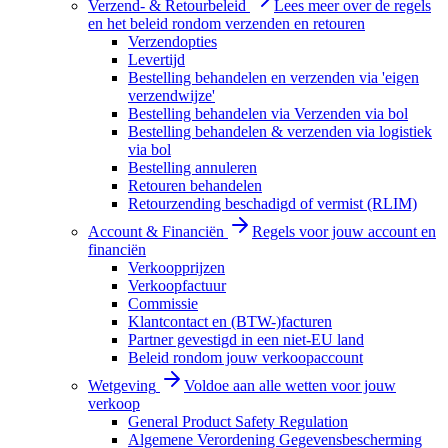
Verzend- & Retourbeleid
Lees meer over de regels
en het beleid rondom verzenden en retouren
Verzendopties
Levertijd
Bestelling behandelen en verzenden via 'eigen
verzendwijze'
Bestelling behandelen via Verzenden via bol
Bestelling behandelen & verzenden via logistiek
via bol
Bestelling annuleren
Retouren behandelen
Retourzending beschadigd of vermist (RLIM)
Account & Financiën
Regels voor jouw account en
financiën
Verkoopprijzen
Verkoopfactuur
Commissie
Klantcontact en (BTW-)facturen
Partner gevestigd in een niet-EU land
Beleid rondom jouw verkoopaccount
Wetgeving
Voldoe aan alle wetten voor jouw
verkoop
General Product Safety Regulation
Algemene Verordening Gegevensbescherming