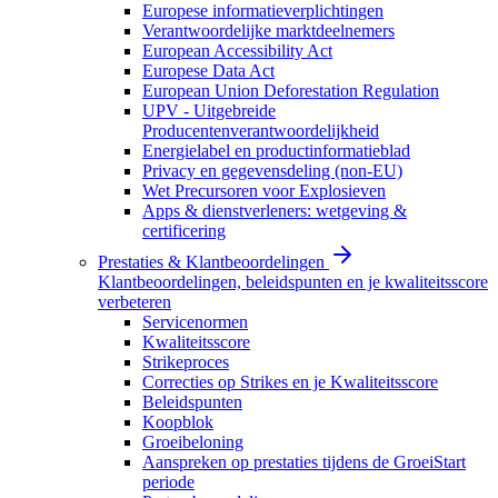
Europese informatieverplichtingen
Verantwoordelijke marktdeelnemers
European Accessibility Act
Europese Data Act
European Union Deforestation Regulation
UPV - Uitgebreide
Producentenverantwoordelijkheid
Energielabel en productinformatieblad
Privacy en gegevensdeling (non-EU)
Wet Precursoren voor Explosieven
Apps & dienstverleners: wetgeving &
certificering
Prestaties & Klantbeoordelingen
Klantbeoordelingen, beleidspunten en je kwaliteitsscore
verbeteren
Servicenormen
Kwaliteitsscore
Strikeproces
Correcties op Strikes en je Kwaliteitsscore
Beleidspunten
Koopblok
Groeibeloning
Aanspreken op prestaties tijdens de GroeiStart
periode