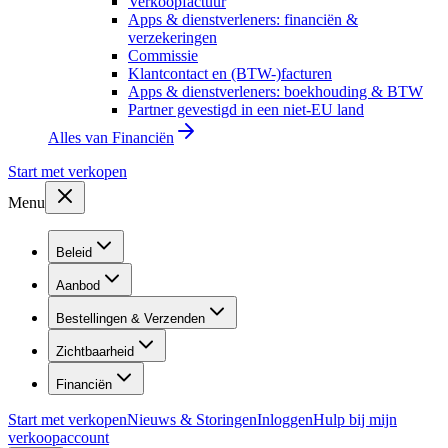
Verkoopfactuur
Apps & dienstverleners: financiën &
verzekeringen
Commissie
Klantcontact en (BTW-)facturen
Apps & dienstverleners: boekhouding & BTW
Partner gevestigd in een niet-EU land
Alles van
Financiën
Start met verkopen
Menu
Beleid
Aanbod
Bestellingen & Verzenden
Zichtbaarheid
Financiën
Start met verkopen
Nieuws & Storingen
Inloggen
Hulp bij mijn
verkoopaccount