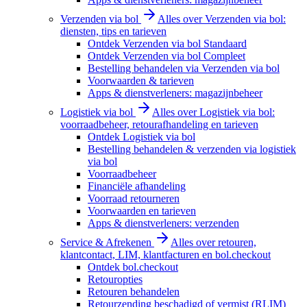
Verzenden via bol
Alles over Verzenden via bol:
diensten, tips en tarieven
Ontdek Verzenden via bol Standaard
Ontdek Verzenden via bol Compleet
Bestelling behandelen via Verzenden via bol
Voorwaarden & tarieven
Apps & dienstverleners: magazijnbeheer
Logistiek via bol
Alles over Logistiek via bol:
voorraadbeheer, retourafhandeling en tarieven
Ontdek Logistiek via bol
Bestelling behandelen & verzenden via logistiek
via bol
Voorraadbeheer
Financiële afhandeling
Voorraad retourneren
Voorwaarden en tarieven
Apps & dienstverleners: verzenden
Service & Afrekenen
Alles over retouren,
klantcontact, LIM, klantfacturen en bol.checkout
Ontdek bol.checkout
Retouropties
Retouren behandelen
Retourzending beschadigd of vermist (RLIM)