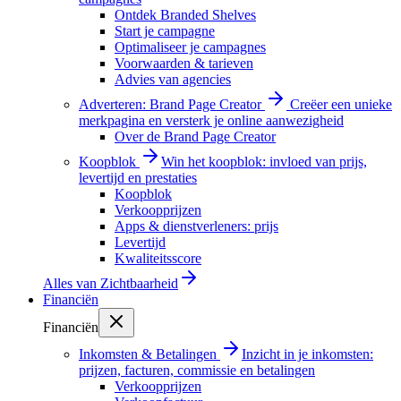
Ontdek Branded Shelves
Start je campagne
Optimaliseer je campagnes
Voorwaarden & tarieven
Advies van agencies
Adverteren: Brand Page Creator
Creëer een unieke
merkpagina en versterk je online aanwezigheid
Over de Brand Page Creator
Koopblok
Win het koopblok: invloed van prijs,
levertijd en prestaties
Koopblok
Verkoopprijzen
Apps & dienstverleners: prijs
Levertijd
Kwaliteitsscore
Alles van
Zichtbaarheid
Financiën
Financiën
Inkomsten & Betalingen
Inzicht in je inkomsten:
prijzen, facturen, commissie en betalingen
Verkoopprijzen