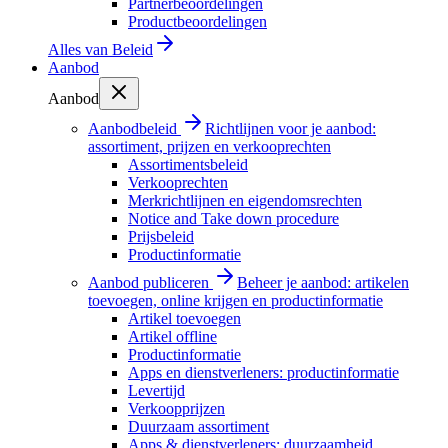
Partnerbeoordelingen
Productbeoordelingen
Alles van
Beleid
Aanbod
Aanbod
Aanbodbeleid
Richtlijnen voor je aanbod:
assortiment, prijzen en verkooprechten
Assortimentsbeleid
Verkooprechten
Merkrichtlijnen en eigendomsrechten
Notice and Take down procedure
Prijsbeleid
Productinformatie
Aanbod publiceren
Beheer je aanbod: artikelen
toevoegen, online krijgen en productinformatie
Artikel toevoegen
Artikel offline
Productinformatie
Apps en dienstverleners: productinformatie
Levertijd
Verkoopprijzen
Duurzaam assortiment
Apps & dienstverleners: duurzaamheid