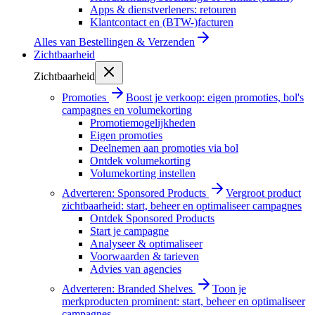
Apps & dienstverleners: retouren
Klantcontact en (BTW-)facturen
Alles van
Bestellingen & Verzenden
Zichtbaarheid
Zichtbaarheid
Promoties
Boost je verkoop: eigen promoties, bol's
campagnes en volumekorting
Promotiemogelijkheden
Eigen promoties
Deelnemen aan promoties via bol
Ontdek volumekorting
Volumekorting instellen
Adverteren: Sponsored Products
Vergroot product
zichtbaarheid: start, beheer en optimaliseer campagnes
Ontdek Sponsored Products
Start je campagne
Analyseer & optimaliseer
Voorwaarden & tarieven
Advies van agencies
Adverteren: Branded Shelves
Toon je
merkproducten prominent: start, beheer en optimaliseer
campagnes