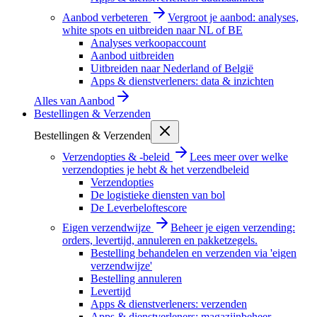
Aanbod verbeteren
Vergroot je aanbod: analyses,
white spots en uitbreiden naar NL of BE
Analyses verkoopaccount
Aanbod uitbreiden
Uitbreiden naar Nederland of België
Apps & dienstverleners: data & inzichten
Alles van
Aanbod
Bestellingen & Verzenden
Bestellingen & Verzenden
Verzendopties & -beleid
Lees meer over welke
verzendopties je hebt & het verzendbeleid
Verzendopties
De logistieke diensten van bol
De Leverbeloftescore
Eigen verzendwijze
Beheer je eigen verzending:
orders, levertijd, annuleren en pakketzegels.
Bestelling behandelen en verzenden via 'eigen
verzendwijze'
Bestelling annuleren
Levertijd
Apps & dienstverleners: verzenden
Apps & dienstverleners: magazijnbeheer