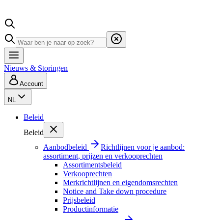
Nieuws & Storingen
Account
NL
Beleid
Beleid
Aanbodbeleid
Richtlijnen voor je aanbod:
assortiment, prijzen en verkooprechten
Assortimentsbeleid
Verkooprechten
Merkrichtlijnen en eigendomsrechten
Notice and Take down procedure
Prijsbeleid
Productinformatie