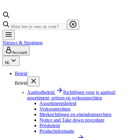
Nieuws & Storingen
Account
NL
Beleid
Beleid
Aanbodbeleid
Richtlijnen voor je aanbod:
assortiment, prijzen en verkooprechten
Assortimentsbeleid
Verkooprechten
Merkrichtlijnen en eigendomsrechten
Notice and Take down procedure
Prijsbeleid
Productinformatie