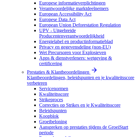
Europese informatieverplichtingen
Verantwoordelijke marktdeelnemers
European Accessibility Act
Europese Data Act
European Union Deforestation Regulation
UPV - Uitgebreide
Producentenverantwoordelijkheid
Energielabel en productinformatieblad
Privacy en gegevensdeling (non-EU)
Wet Precursoren voor Explosieven
Apps & dienstverleners: wetgeving &
certificering
Prestaties & Klantbeoordelingen
Klantbeoordelingen, beleidspunten en je kwaliteitsscore
verbeteren
Servicenormen
Kwaliteitsscore
Strikeproces
Correcties op Strikes en je Kwaliteitsscore
Beleidspunten
Koopblok
Groeibeloning
Aanspreken op prestaties tijdens de GroeiStart
periode