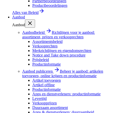
Partnerbeoordelingen
Productbeoordelingen
Alles van
Beleid
Aanbod
Aanbod
Aanbodbeleid
Richtlijnen voor je aanbod:
assortiment, prijzen en verkooprechten
Assortimentsbeleid
Verkooprechten
Merkrichtlijnen en eigendomsrechten
Notice and Take down procedure
Prijsbeleid
Productinformatie
Aanbod publiceren
Beheer je aanbod: artikelen
toevoegen, online krijgen en productinformatie
Artikel toevoegen
Artikel offline
Productinformatie
Apps en dienstverleners: productinformatie
Levertijd
Verkoopprijzen
Duurzaam assortiment
Apps & dienstverleners: duurzaamheid