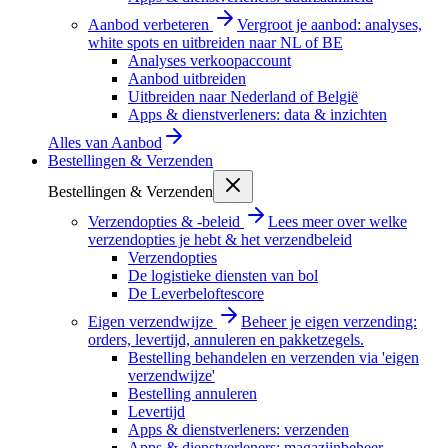
Aanbod verbeteren
Vergroot je aanbod: analyses,
white spots en uitbreiden naar NL of BE
Analyses verkoopaccount
Aanbod uitbreiden
Uitbreiden naar Nederland of België
Apps & dienstverleners: data & inzichten
Alles van
Aanbod
Bestellingen & Verzenden
Bestellingen & Verzenden
Verzendopties & -beleid
Lees meer over welke
verzendopties je hebt & het verzendbeleid
Verzendopties
De logistieke diensten van bol
De Leverbeloftescore
Eigen verzendwijze
Beheer je eigen verzending:
orders, levertijd, annuleren en pakketzegels.
Bestelling behandelen en verzenden via 'eigen
verzendwijze'
Bestelling annuleren
Levertijd
Apps & dienstverleners: verzenden
Apps & dienstverleners: magazijnbeheer