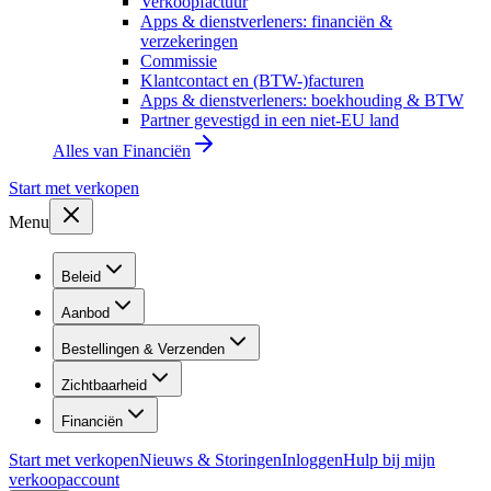
Verkoopfactuur
Apps & dienstverleners: financiën &
verzekeringen
Commissie
Klantcontact en (BTW-)facturen
Apps & dienstverleners: boekhouding & BTW
Partner gevestigd in een niet-EU land
Alles van
Financiën
Start met verkopen
Menu
Beleid
Aanbod
Bestellingen & Verzenden
Zichtbaarheid
Financiën
Start met verkopen
Nieuws & Storingen
Inloggen
Hulp bij mijn
verkoopaccount