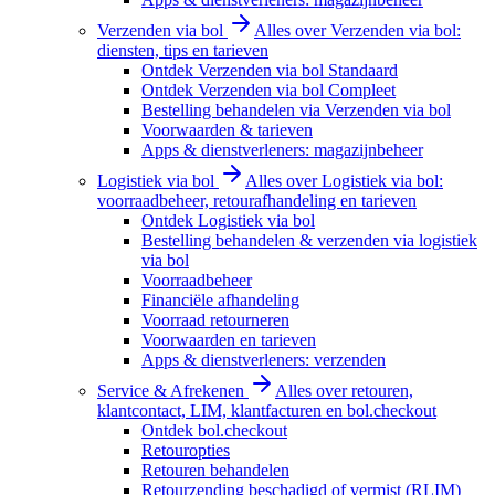
Verzenden via bol
Alles over Verzenden via bol:
diensten, tips en tarieven
Ontdek Verzenden via bol Standaard
Ontdek Verzenden via bol Compleet
Bestelling behandelen via Verzenden via bol
Voorwaarden & tarieven
Apps & dienstverleners: magazijnbeheer
Logistiek via bol
Alles over Logistiek via bol:
voorraadbeheer, retourafhandeling en tarieven
Ontdek Logistiek via bol
Bestelling behandelen & verzenden via logistiek
via bol
Voorraadbeheer
Financiële afhandeling
Voorraad retourneren
Voorwaarden en tarieven
Apps & dienstverleners: verzenden
Service & Afrekenen
Alles over retouren,
klantcontact, LIM, klantfacturen en bol.checkout
Ontdek bol.checkout
Retouropties
Retouren behandelen
Retourzending beschadigd of vermist (RLIM)