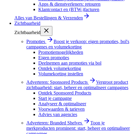
Apps & dienstverleners: retouren
Klantcontact en (BTW-)facturen
Alles van
Bestellingen & Verzenden
Zichtbaarheid
Zichtbaarheid
Promoties
Boost je verkoop: eigen promoties, bol's
campagnes en volumekorting
Promotiemogelijkheden
Eigen promoties
Deelnemen aan promoties via bol
Ontdek volumekorting
Volumekorting instellen
Adverteren: Sponsored Products
Vergroot product
zichtbaarheid: start, beheer en optimaliseer campagnes
Ontdek Sponsored Products
Start je campagne
Analyseer & optimaliseer
Voorwaarden & tarieven
Advies van agencies
Adverteren: Branded Shelves
Toon je
merkproducten prominent: start, beheer en optimaliseer
campagnes