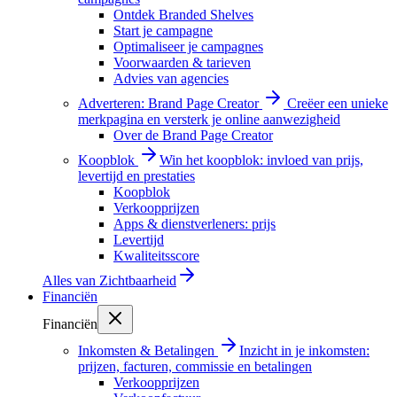
Ontdek Branded Shelves
Start je campagne
Optimaliseer je campagnes
Voorwaarden & tarieven
Advies van agencies
Adverteren: Brand Page Creator
Creëer een unieke
merkpagina en versterk je online aanwezigheid
Over de Brand Page Creator
Koopblok
Win het koopblok: invloed van prijs,
levertijd en prestaties
Koopblok
Verkoopprijzen
Apps & dienstverleners: prijs
Levertijd
Kwaliteitsscore
Alles van
Zichtbaarheid
Financiën
Financiën
Inkomsten & Betalingen
Inzicht in je inkomsten:
prijzen, facturen, commissie en betalingen
Verkoopprijzen