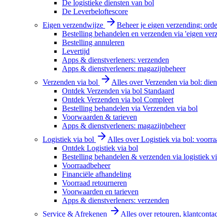
De logistieke diensten van bol
De Leverbeloftescore
Eigen verzendwijze
Beheer je eigen verzending: order
Bestelling behandelen en verzenden via 'eigen ver
Bestelling annuleren
Levertijd
Apps & dienstverleners: verzenden
Apps & dienstverleners: magazijnbeheer
Verzenden via bol
Alles over Verzenden via bol: diens
Ontdek Verzenden via bol Standaard
Ontdek Verzenden via bol Compleet
Bestelling behandelen via Verzenden via bol
Voorwaarden & tarieven
Apps & dienstverleners: magazijnbeheer
Logistiek via bol
Alles over Logistiek via bol: voorr
Ontdek Logistiek via bol
Bestelling behandelen & verzenden via logistiek vi
Voorraadbeheer
Financiële afhandeling
Voorraad retourneren
Voorwaarden en tarieven
Apps & dienstverleners: verzenden
Service & Afrekenen
Alles over retouren, klantconta