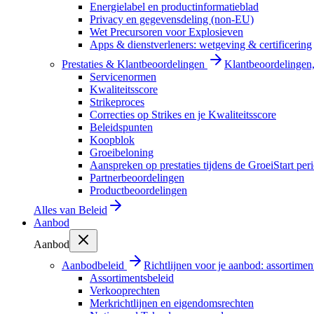
Energielabel en productinformatieblad
Privacy en gegevensdeling (non-EU)
Wet Precursoren voor Explosieven
Apps & dienstverleners: wetgeving & certificering
Prestaties & Klantbeoordelingen
Klantbeoordelingen, 
Servicenormen
Kwaliteitsscore
Strikeproces
Correcties op Strikes en je Kwaliteitsscore
Beleidspunten
Koopblok
Groeibeloning
Aanspreken op prestaties tijdens de GroeiStart per
Partnerbeoordelingen
Productbeoordelingen
Alles van
Beleid
Aanbod
Aanbod
Aanbodbeleid
Richtlijnen voor je aanbod: assortimen
Assortimentsbeleid
Verkooprechten
Merkrichtlijnen en eigendomsrechten