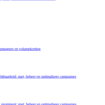
 campagnes en volumekorting
chtbaarheid: start, beheer en optimaliseer campagnes
prominent: start, beheer en optimaliseer campagnes