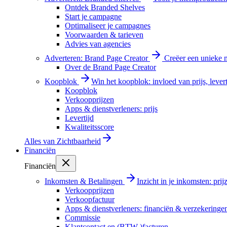
Ontdek Branded Shelves
Start je campagne
Optimaliseer je campagnes
Voorwaarden & tarieven
Advies van agencies
Adverteren: Brand Page Creator
Creëer een unieke m
Over de Brand Page Creator
Koopblok
Win het koopblok: invloed van prijs, levert
Koopblok
Verkoopprijzen
Apps & dienstverleners: prijs
Levertijd
Kwaliteitsscore
Alles van
Zichtbaarheid
Financiën
Financiën
Inkomsten & Betalingen
Inzicht in je inkomsten: pri
Verkoopprijzen
Verkoopfactuur
Apps & dienstverleners: financiën & verzekeringe
Commissie
Klantcontact en (BTW-)facturen