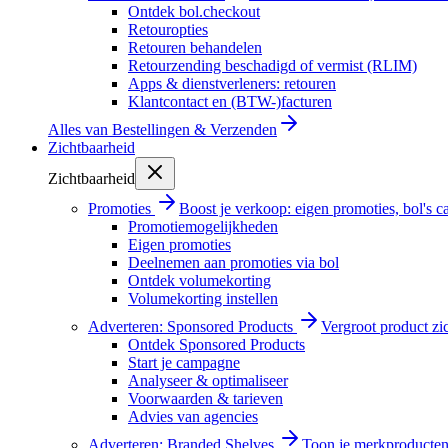
Ontdek bol.checkout
Retouropties
Retouren behandelen
Retourzending beschadigd of vermist (RLIM)
Apps & dienstverleners: retouren
Klantcontact en (BTW-)facturen
Alles van
Bestellingen & Verzenden
Zichtbaarheid
Zichtbaarheid
Promoties
Boost je verkoop: eigen promoties, bol's
Promotiemogelijkheden
Eigen promoties
Deelnemen aan promoties via bol
Ontdek volumekorting
Volumekorting instellen
Adverteren: Sponsored Products
Vergroot product zi
Ontdek Sponsored Products
Start je campagne
Analyseer & optimaliseer
Voorwaarden & tarieven
Advies van agencies
Adverteren: Branded Shelves
Toon je merkproducten 