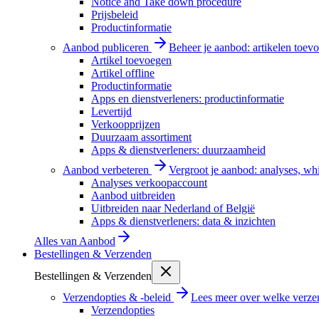
Notice and Take down procedure
Prijsbeleid
Productinformatie
Aanbod publiceren
Beheer je aanbod: artikelen toevo
Artikel toevoegen
Artikel offline
Productinformatie
Apps en dienstverleners: productinformatie
Levertijd
Verkoopprijzen
Duurzaam assortiment
Apps & dienstverleners: duurzaamheid
Aanbod verbeteren
Vergroot je aanbod: analyses, wh
Analyses verkoopaccount
Aanbod uitbreiden
Uitbreiden naar Nederland of België
Apps & dienstverleners: data & inzichten
Alles van
Aanbod
Bestellingen & Verzenden
Bestellingen & Verzenden
Verzendopties & -beleid
Lees meer over welke verzen
Verzendopties