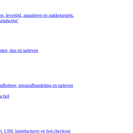
s, levertijd, annuleren en pakketzegels.
zendwijze'
ten, tips en tarieven
aadbeheer, retourafhandeling en tarieven
a bol
ct, LIM, klantfacturen en bol.checkout