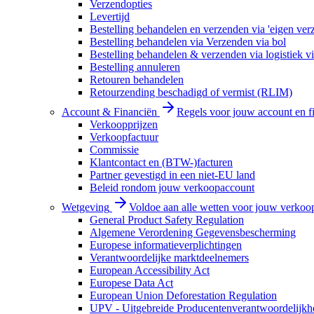
Verzendopties
Levertijd
Bestelling behandelen en verzenden via 'eigen ver
Bestelling behandelen via Verzenden via bol
Bestelling behandelen & verzenden via logistiek vi
Bestelling annuleren
Retouren behandelen
Retourzending beschadigd of vermist (RLIM)
Account & Financiën
Regels voor jouw account en f
Verkoopprijzen
Verkoopfactuur
Commissie
Klantcontact en (BTW-)facturen
Partner gevestigd in een niet-EU land
Beleid rondom jouw verkoopaccount
Wetgeving
Voldoe aan alle wetten voor jouw verkoo
General Product Safety Regulation
Algemene Verordening Gegevensbescherming
Europese informatieverplichtingen
Verantwoordelijke marktdeelnemers
European Accessibility Act
Europese Data Act
European Union Deforestation Regulation
UPV - Uitgebreide Producentenverantwoordelijkh