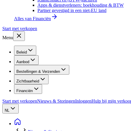
Apps & dienstverleners: boekhouding & BTW
Partner gevestigd in een niet-EU land
Alles van
Financiën
Start met verkopen
Menu
Beleid
Aanbod
Bestellingen & Verzenden
Zichtbaarheid
Financiën
Start met verkopen
Nieuws & Storingen
Inloggen
Hulp bij mijn verkoo
NL