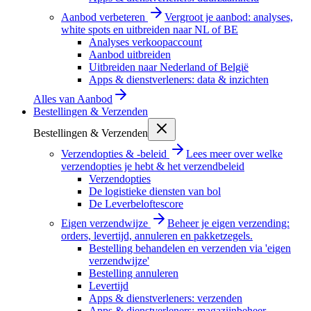
Aanbod verbeteren
Vergroot je aanbod: analyses,
white spots en uitbreiden naar NL of BE
Analyses verkoopaccount
Aanbod uitbreiden
Uitbreiden naar Nederland of België
Apps & dienstverleners: data & inzichten
Alles van
Aanbod
Bestellingen & Verzenden
Bestellingen & Verzenden
Verzendopties & -beleid
Lees meer over welke
verzendopties je hebt & het verzendbeleid
Verzendopties
De logistieke diensten van bol
De Leverbeloftescore
Eigen verzendwijze
Beheer je eigen verzending:
orders, levertijd, annuleren en pakketzegels.
Bestelling behandelen en verzenden via 'eigen
verzendwijze'
Bestelling annuleren
Levertijd
Apps & dienstverleners: verzenden
Apps & dienstverleners: magazijnbeheer