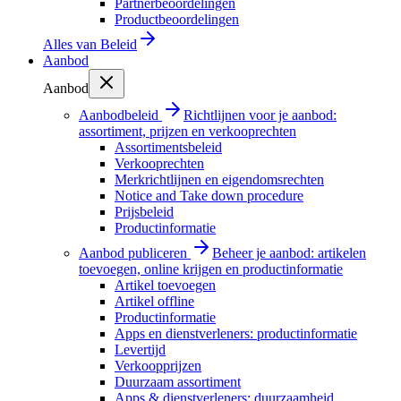
Partnerbeoordelingen
Productbeoordelingen
Alles van
Beleid
Aanbod
Aanbod
Aanbodbeleid
Richtlijnen voor je aanbod:
assortiment, prijzen en verkooprechten
Assortimentsbeleid
Verkooprechten
Merkrichtlijnen en eigendomsrechten
Notice and Take down procedure
Prijsbeleid
Productinformatie
Aanbod publiceren
Beheer je aanbod: artikelen
toevoegen, online krijgen en productinformatie
Artikel toevoegen
Artikel offline
Productinformatie
Apps en dienstverleners: productinformatie
Levertijd
Verkoopprijzen
Duurzaam assortiment
Apps & dienstverleners: duurzaamheid