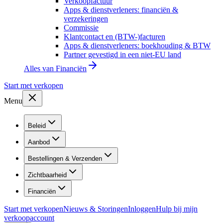
Verkoopfactuur
Apps & dienstverleners: financiën &
verzekeringen
Commissie
Klantcontact en (BTW-)facturen
Apps & dienstverleners: boekhouding & BTW
Partner gevestigd in een niet-EU land
Alles van
Financiën
Start met verkopen
Menu
Beleid
Aanbod
Bestellingen & Verzenden
Zichtbaarheid
Financiën
Start met verkopen
Nieuws & Storingen
Inloggen
Hulp bij mijn
verkoopaccount