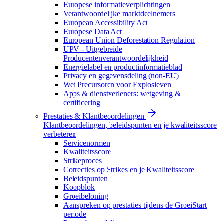
Europese informatieverplichtingen
Verantwoordelijke marktdeelnemers
European Accessibility Act
Europese Data Act
European Union Deforestation Regulation
UPV - Uitgebreide
Producentenverantwoordelijkheid
Energielabel en productinformatieblad
Privacy en gegevensdeling (non-EU)
Wet Precursoren voor Explosieven
Apps & dienstverleners: wetgeving &
certificering
Prestaties & Klantbeoordelingen
Klantbeoordelingen, beleidspunten en je kwaliteitsscore
verbeteren
Servicenormen
Kwaliteitsscore
Strikeproces
Correcties op Strikes en je Kwaliteitsscore
Beleidspunten
Koopblok
Groeibeloning
Aanspreken op prestaties tijdens de GroeiStart
periode