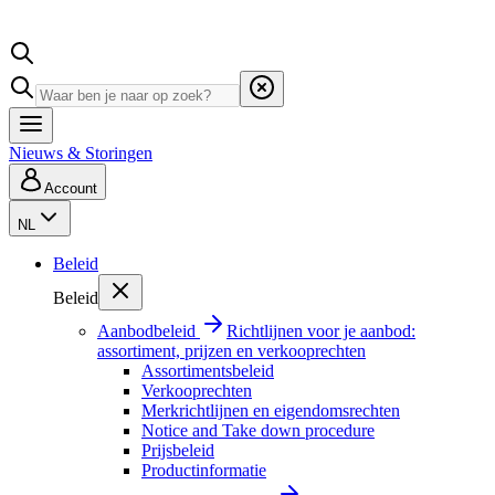
Nieuws & Storingen
Account
NL
Beleid
Beleid
Aanbodbeleid
Richtlijnen voor je aanbod:
assortiment, prijzen en verkooprechten
Assortimentsbeleid
Verkooprechten
Merkrichtlijnen en eigendomsrechten
Notice and Take down procedure
Prijsbeleid
Productinformatie