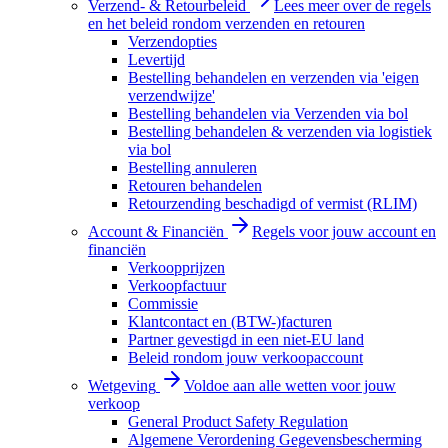
Verzend- & Retourbeleid
Lees meer over de regels
en het beleid rondom verzenden en retouren
Verzendopties
Levertijd
Bestelling behandelen en verzenden via 'eigen
verzendwijze'
Bestelling behandelen via Verzenden via bol
Bestelling behandelen & verzenden via logistiek
via bol
Bestelling annuleren
Retouren behandelen
Retourzending beschadigd of vermist (RLIM)
Account & Financiën
Regels voor jouw account en
financiën
Verkoopprijzen
Verkoopfactuur
Commissie
Klantcontact en (BTW-)facturen
Partner gevestigd in een niet-EU land
Beleid rondom jouw verkoopaccount
Wetgeving
Voldoe aan alle wetten voor jouw
verkoop
General Product Safety Regulation
Algemene Verordening Gegevensbescherming