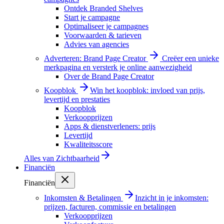
Ontdek Branded Shelves
Start je campagne
Optimaliseer je campagnes
Voorwaarden & tarieven
Advies van agencies
Adverteren: Brand Page Creator
Creëer een unieke
merkpagina en versterk je online aanwezigheid
Over de Brand Page Creator
Koopblok
Win het koopblok: invloed van prijs,
levertijd en prestaties
Koopblok
Verkoopprijzen
Apps & dienstverleners: prijs
Levertijd
Kwaliteitsscore
Alles van
Zichtbaarheid
Financiën
Financiën
Inkomsten & Betalingen
Inzicht in je inkomsten:
prijzen, facturen, commissie en betalingen
Verkoopprijzen