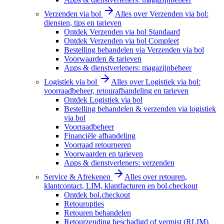
Verzenden via bol
Alles over Verzenden via bol:
diensten, tips en tarieven
Ontdek Verzenden via bol Standaard
Ontdek Verzenden via bol Compleet
Bestelling behandelen via Verzenden via bol
Voorwaarden & tarieven
Apps & dienstverleners: magazijnbeheer
Logistiek via bol
Alles over Logistiek via bol:
voorraadbeheer, retourafhandeling en tarieven
Ontdek Logistiek via bol
Bestelling behandelen & verzenden via logistiek
via bol
Voorraadbeheer
Financiële afhandeling
Voorraad retourneren
Voorwaarden en tarieven
Apps & dienstverleners: verzenden
Service & Afrekenen
Alles over retouren,
klantcontact, LIM, klantfacturen en bol.checkout
Ontdek bol.checkout
Retouropties
Retouren behandelen
Retourzending beschadigd of vermist (RLIM)