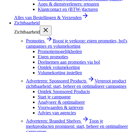
Apps & dienstverleners: retouren
Klantcontact en (BTW-)facturen
Alles van
Bestellingen & Verzenden
Zichtbaarheid
Zichtbaarheid
Promoties
Boost je verkoop: eigen promoties, bol's
campagnes en volumekorting
Promotiemogelijkheden
Eigen promoties
Deelnemen aan promoties via bol
Ontdek volumekorting
Volumekorting instellen
Adverteren: Sponsored Products
Vergroot product
zichtbaarheid: start, beheer en optimaliseer campagnes
Ontdek Sponsored Products
Start je campagne
Analyseer & optimaliseer
Voorwaarden & tarieven
Advies van agencies
Adverteren: Branded Shelves
Toon je
merkproducten prominent: start, beheer en optimaliseer
campagnes